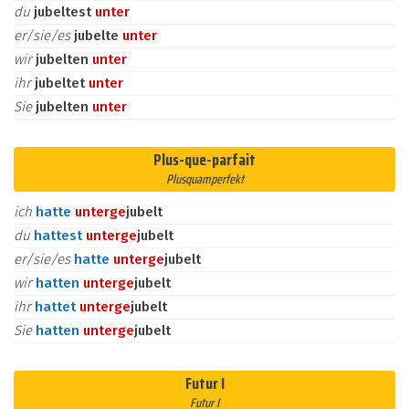
du
jubeltest
unter
er/sie/es
jubelte
unter
wir
jubelten
unter
ihr
jubeltet
unter
Sie
jubelten
unter
Plus-que-parfait
Plusquamperfekt
ich
hatte
unter
ge
jubelt
du
hattest
unter
ge
jubelt
er/sie/es
hatte
unter
ge
jubelt
wir
hatten
unter
ge
jubelt
ihr
hattet
unter
ge
jubelt
Sie
hatten
unter
ge
jubelt
Futur I
Futur I