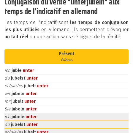
Conjugaison du verbe "unterjubeln" aux
temps de l'indicatif en allemand
Les temps de l'indicatif sont
les temps de conjugaison
les plus utilisés
en allemand. Ils permettent d'évoquer
un fait réel
ou une action sans s'éloigner de la réalité.
Présent
Präsens
ich
juble
unter
du
jubelst
unter
er/sie/es
jubelt
unter
wir
jubeln
unter
ihr
jubelt
unter
Sie
jubeln
unter
ich
jubele
unter
du
jubelst
unter
er/sie/es
jubelt
unter