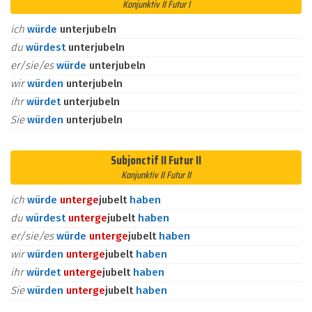
Konjunktiv II Futur I
ich
würde
unterjubeln
du
würdest
unterjubeln
er/sie/es
würde
unterjubeln
wir
würden
unterjubeln
ihr
würdet
unterjubeln
Sie
würden
unterjubeln
Subjonctif II Futur II
Konjunktiv II Futur II
ich
würde
unter
ge
jubelt
haben
du
würdest
unter
ge
jubelt
haben
er/sie/es
würde
unter
ge
jubelt
haben
wir
würden
unter
ge
jubelt
haben
ihr
würdet
unter
ge
jubelt
haben
Sie
würden
unter
ge
jubelt
haben