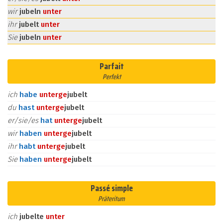
wir
jubeln
unter
ihr
jubelt
unter
Sie
jubeln
unter
Parfait
Perfekt
ich
habe
unter
ge
jubelt
du
hast
unter
ge
jubelt
er/sie/es
hat
unter
ge
jubelt
wir
haben
unter
ge
jubelt
ihr
habt
unter
ge
jubelt
Sie
haben
unter
ge
jubelt
Passé simple
Präteritum
ich
jubelte
unter