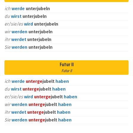
ich
werde
unterjubeln
du
wirst
unterjubeln
er/sie/es
wird
unterjubeln
wir
werden
unterjubeln
ihr
werdet
unterjubeln
Sie
werden
unterjubeln
Futur II
Futur II
ich
werde
unter
ge
jubelt
haben
du
wirst
unter
ge
jubelt
haben
er/sie/es
wird
unter
ge
jubelt
haben
wir
werden
unter
ge
jubelt
haben
ihr
werdet
unter
ge
jubelt
haben
Sie
werden
unter
ge
jubelt
haben