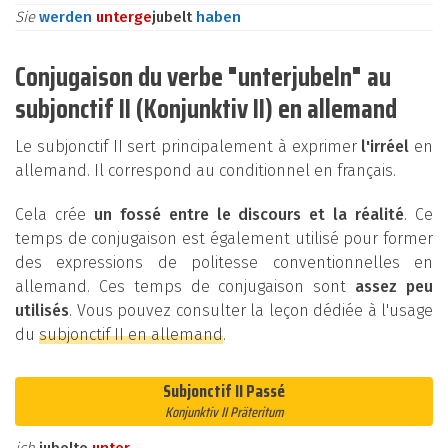
Sie
werden
unter
ge
jubelt
haben
Conjugaison du verbe "unterjubeln" au
subjonctif II (Konjunktiv II) en allemand
Le subjonctif II sert principalement à exprimer
l'irréel
en
allemand. Il correspond au conditionnel en français.
Cela crée
un fossé entre le discours et la réalité
. Ce
temps de conjugaison est également utilisé pour former
des expressions de politesse conventionnelles en
allemand. Ces temps de conjugaison sont
assez peu
utilisés
. Vous pouvez consulter la leçon dédiée à l'usage
du
subjonctif II en allemand
.
Subjonctif II Passé
Konjunktiv II Präteritum