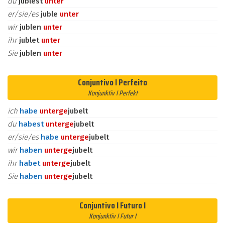
du
jublest
unter
er/sie/es
juble
unter
wir
jublen
unter
ihr
jublet
unter
Sie
jublen
unter
Conjuntivo I Perfeito
Konjunktiv I Perfekt
ich
habe
unter
ge
jubelt
du
habest
unter
ge
jubelt
er/sie/es
habe
unter
ge
jubelt
wir
haben
unter
ge
jubelt
ihr
habet
unter
ge
jubelt
Sie
haben
unter
ge
jubelt
Conjuntivo I Futuro I
Konjunktiv I Futur I