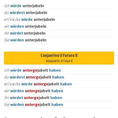
ich
würde
unterjubeln
du
würdest
unterjubeln
er/sie/es
würde
unterjubeln
wir
würden
unterjubeln
ihr
würdet
unterjubeln
Sie
würden
unterjubeln
Conjuntivo II Futuro II
Konjunktiv II Futur II
ich
würde
unter
ge
jubelt
haben
du
würdest
unter
ge
jubelt
haben
er/sie/es
würde
unter
ge
jubelt
haben
wir
würden
unter
ge
jubelt
haben
ihr
würdet
unter
ge
jubelt
haben
Sie
würden
unter
ge
jubelt
haben