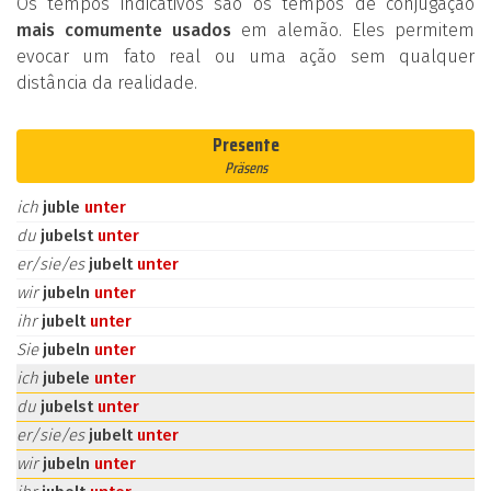
Os tempos indicativos são os tempos de conjugação
mais comumente usados
em alemão. Eles permitem
evocar um fato real ou uma ação sem qualquer
distância da realidade.
Presente
Präsens
ich
juble
unter
du
jubelst
unter
er/sie/es
jubelt
unter
wir
jubeln
unter
ihr
jubelt
unter
Sie
jubeln
unter
ich
jubele
unter
du
jubelst
unter
er/sie/es
jubelt
unter
wir
jubeln
unter