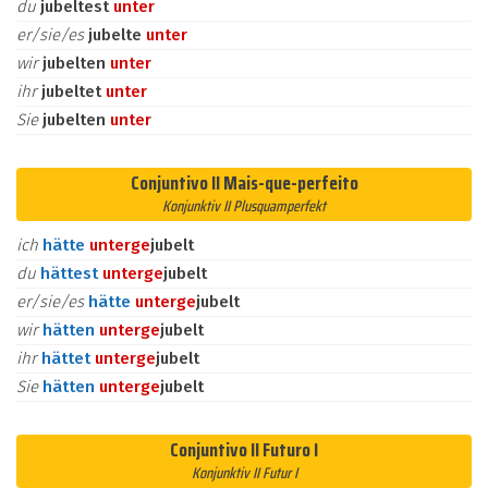
du
jubeltest
unter
er/sie/es
jubelte
unter
wir
jubelten
unter
ihr
jubeltet
unter
Sie
jubelten
unter
Conjuntivo II Mais-que-perfeito
Konjunktiv II Plusquamperfekt
ich
hätte
unter
ge
jubelt
du
hättest
unter
ge
jubelt
er/sie/es
hätte
unter
ge
jubelt
wir
hätten
unter
ge
jubelt
ihr
hättet
unter
ge
jubelt
Sie
hätten
unter
ge
jubelt
Conjuntivo II Futuro I
Konjunktiv II Futur I