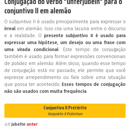
Conjugação do verbo "unterjubeln" para o
conjuntivo II em alemão
O subjuntivo II é usado principalmente para expressar o
irreal
em alemão. Isso cria uma lacuna entre o discurso
e a realidade. O
presente subjuntivo II é usado para
expressar uma hipótese, um desejo ou uma frase com
uma virada condicional
. Este tempo de conjugação
também é usado para formar expressões convencionais
de polidez em alemão. Além disso, quando esse tempo
de conjugação está no passado, ele permite que você
expresse arrependimento ou fale sobre uma situação
que possa ter acontecido.
Esses tempos de conjugação
não são usados com muita frequência
.
Conjuntivo II Pretérito
Konjunktiv II Präteritum
ich
jubelte
unter