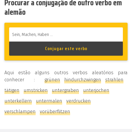
Procurar a conjugação de outro verbo em
alemão
Aqui estão alguns outros verbos aleatórios para
conhecer :
grünen
hindurchzwingen
strahlen
tätigen
umstricken
untergraben
unterjochen
unterkellern
untermalen
verdrucken
verschlampen
vorüberflitzen