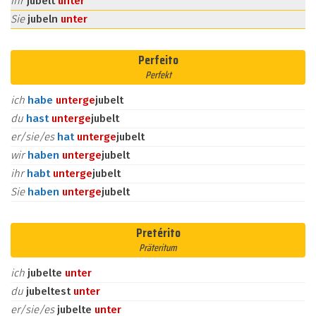
ihr
jubelt
unter
Sie
jubeln
unter
Perfeito
Perfekt
ich
habe
unter
ge
jubelt
du
hast
unter
ge
jubelt
er/sie/es
hat
unter
ge
jubelt
wir
haben
unter
ge
jubelt
ihr
habt
unter
ge
jubelt
Sie
haben
unter
ge
jubelt
Pretérito
Präteritum
ich
jubelte
unter
du
jubeltest
unter
er/sie/es
jubelte
unter