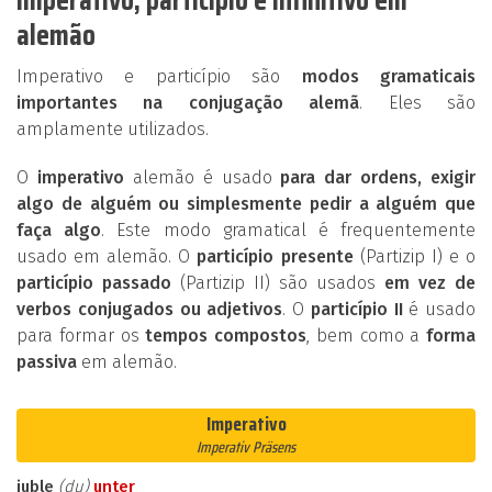
alemão
Imperativo e particípio são
modos gramaticais
importantes na conjugação alemã
. Eles são
amplamente utilizados.
O
imperativo
alemão é usado
para dar ordens, exigir
algo de alguém ou simplesmente pedir a alguém que
faça algo
. Este modo gramatical é frequentemente
usado em alemão. O
particípio presente
(Partizip I) e o
particípio passado
(Partizip II) são usados
em vez de
verbos conjugados ou adjetivos
. O
particípio II
é usado
para formar os
tempos compostos
, bem como a
forma
passiva
em alemão.
Imperativo
Imperativ Präsens
juble
(du)
unter