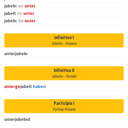
jubeln
wir
unter
jubelt
ihr
unter
jubeln
Sie
unter
Infinitivo I
Infinitiv - Präsens
unterjubeln
Infinitivo II
Infinitiv - Perfekt
unter
ge
jubelt
haben
Particípio I
Partizip Präsens
unterjubelnd