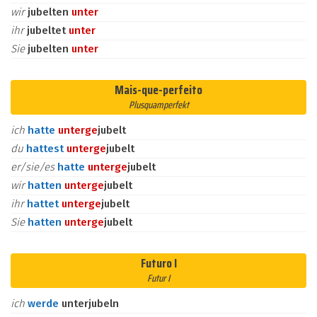
wir
jubelten
unter
ihr
jubeltet
unter
Sie
jubelten
unter
Mais-que-perfeito
Plusquamperfekt
ich
hatte
unter
ge
jubelt
du
hattest
unter
ge
jubelt
er/sie/es
hatte
unter
ge
jubelt
wir
hatten
unter
ge
jubelt
ihr
hattet
unter
ge
jubelt
Sie
hatten
unter
ge
jubelt
Futuro I
Futur I
ich
werde
unterjubeln