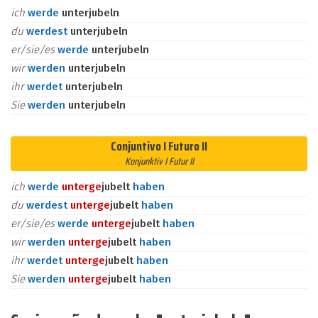
ich
werde
unterjubeln
du
werdest
unterjubeln
er/sie/es
werde
unterjubeln
wir
werden
unterjubeln
ihr
werdet
unterjubeln
Sie
werden
unterjubeln
Conjuntivo I Futuro II
Konjunktiv I Futur II
ich
werde
unter
ge
jubelt
haben
du
werdest
unter
ge
jubelt
haben
er/sie/es
werde
unter
ge
jubelt
haben
wir
werden
unter
ge
jubelt
haben
ihr
werdet
unter
ge
jubelt
haben
Sie
werden
unter
ge
jubelt
haben