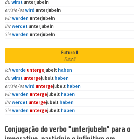
du
wirst
unterjubeln
er/sie/es
wird
unterjubeln
wir
werden
unterjubeln
ihr
werdet
unterjubeln
Sie
werden
unterjubeln
Futuro II
Futur II
ich
werde
unter
ge
jubelt
haben
du
wirst
unter
ge
jubelt
haben
er/sie/es
wird
unter
ge
jubelt
haben
wir
werden
unter
ge
jubelt
haben
ihr
werdet
unter
ge
jubelt
haben
Sie
werden
unter
ge
jubelt
haben
Conjugação do verbo "unterjubeln" para o
imperativo, particípio e infinitivo em