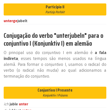
Particípio II
Partizip Perfekt
unter
ge
jubelt
Conjugação do verbo "unterjubeln" para o
conjuntivo I (Konjunktiv I) em alemão
O principal uso do conjuntivo I em alemão é
a fala
indireta
; esses tempos são menos usados na língua
alemã. Para formar o conjuntivo I, usamos o radical do
verbo (o radical não muda) ao qual adicionamos a
terminação do conjuntivo.
Conjuntivo I Presente
Konjunktiv I Präsens
ich
juble
unter