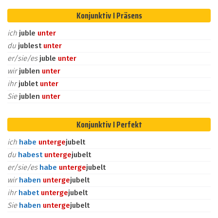
Konjunktiv I Präsens
ich
juble
unter
du
jublest
unter
er/sie/es
juble
unter
wir
jublen
unter
ihr
jublet
unter
Sie
jublen
unter
Konjunktiv I Perfekt
ich
habe
unter
ge
jubelt
du
habest
unter
ge
jubelt
er/sie/es
habe
unter
ge
jubelt
wir
haben
unter
ge
jubelt
ihr
habet
unter
ge
jubelt
Sie
haben
unter
ge
jubelt