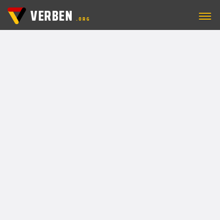
VERBEN
.ORG