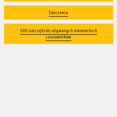
Ćwiczenia
500 najczęściej używanych niemieckich
czasowników