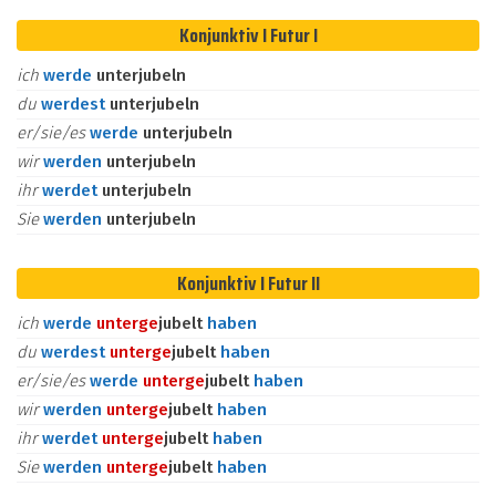
Konjunktiv I Futur I
ich
werde
unterjubeln
du
werdest
unterjubeln
er/sie/es
werde
unterjubeln
wir
werden
unterjubeln
ihr
werdet
unterjubeln
Sie
werden
unterjubeln
Konjunktiv I Futur II
ich
werde
unter
ge
jubelt
haben
du
werdest
unter
ge
jubelt
haben
er/sie/es
werde
unter
ge
jubelt
haben
wir
werden
unter
ge
jubelt
haben
ihr
werdet
unter
ge
jubelt
haben
Sie
werden
unter
ge
jubelt
haben