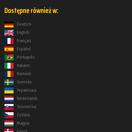
Dostępne również w:
Deutsch
English
Français
Español
Português
Italiano
Română
Svenska
Українська
Nederlands
Slovenčina
Čeština
Magyar
Dansk