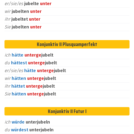
er/sie/es
jubelte
unter
wir
jubelten
unter
ihr
jubeltet
unter
Sie
jubelten
unter
Konjunktiv II Plusquamperfekt
ich
hätte
unter
ge
jubelt
du
hättest
unter
ge
jubelt
er/sie/es
hätte
unter
ge
jubelt
wir
hätten
unter
ge
jubelt
ihr
hättet
unter
ge
jubelt
Sie
hätten
unter
ge
jubelt
Konjunktiv II Futur I
ich
würde
unterjubeln
du
würdest
unterjubeln