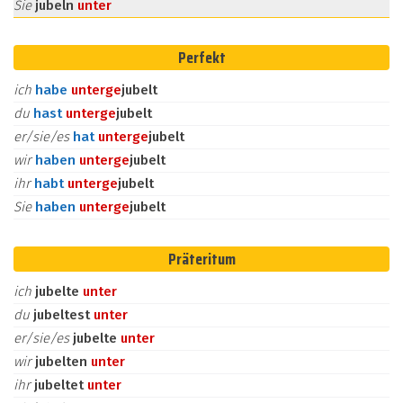
Sie
jubeln
unter
Perfekt
ich
habe
unter
ge
jubelt
du
hast
unter
ge
jubelt
er/sie/es
hat
unter
ge
jubelt
wir
haben
unter
ge
jubelt
ihr
habt
unter
ge
jubelt
Sie
haben
unter
ge
jubelt
Präteritum
ich
jubelte
unter
du
jubeltest
unter
er/sie/es
jubelte
unter
wir
jubelten
unter
ihr
jubeltet
unter