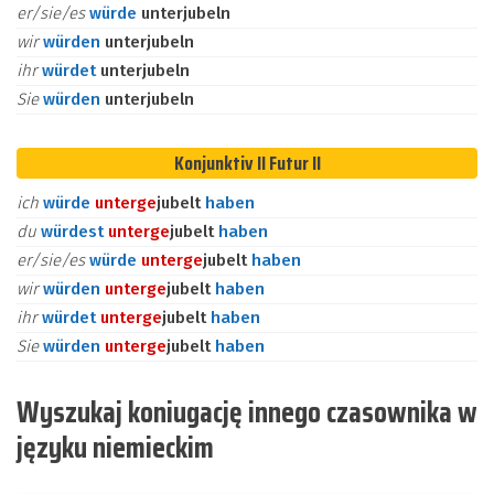
er/sie/es
würde
unterjubeln
wir
würden
unterjubeln
ihr
würdet
unterjubeln
Sie
würden
unterjubeln
Konjunktiv II Futur II
ich
würde
unter
ge
jubelt
haben
du
würdest
unter
ge
jubelt
haben
er/sie/es
würde
unter
ge
jubelt
haben
wir
würden
unter
ge
jubelt
haben
ihr
würdet
unter
ge
jubelt
haben
Sie
würden
unter
ge
jubelt
haben
Wyszukaj koniugację innego czasownika w
języku niemieckim