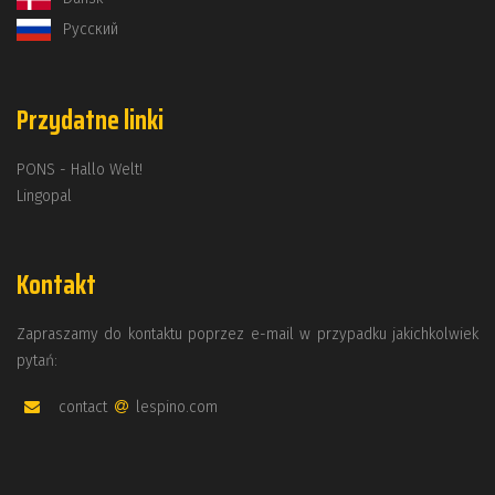
Русский
Przydatne linki
PONS - Hallo Welt!
Lingopal
Kontakt
Zapraszamy do kontaktu poprzez e-mail w przypadku jakichkolwiek
pytań:
contact
lespino.com