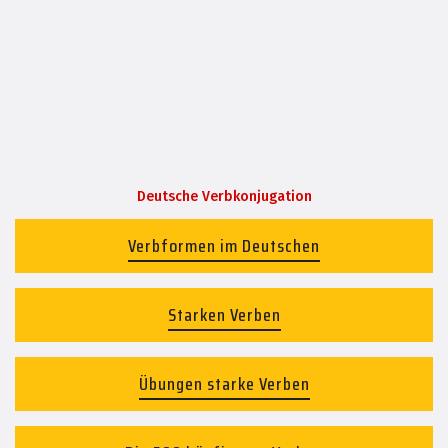
Deutsche Verbkonjugation
Verbformen im Deutschen
Starken Verben
Übungen starke Verben