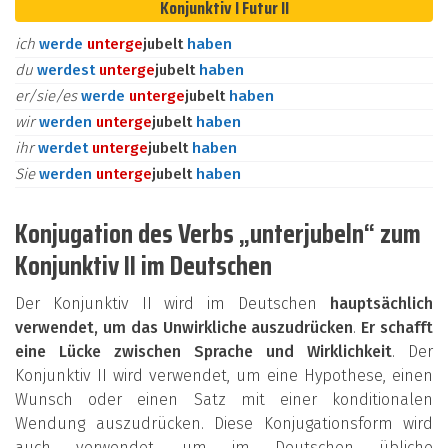
Konjunktiv I Futur II
ich
werde
unter
ge
jubelt
haben
du
werdest
unter
ge
jubelt
haben
er/sie/es
werde
unter
ge
jubelt
haben
wir
werden
unter
ge
jubelt
haben
ihr
werdet
unter
ge
jubelt
haben
Sie
werden
unter
ge
jubelt
haben
Konjugation des Verbs „unterjubeln“ zum
Konjunktiv II im Deutschen
Der Konjunktiv II wird im Deutschen
hauptsächlich
verwendet, um das Unwirkliche auszudrücken
.
Er schafft
eine Lücke zwischen Sprache und Wirklichkeit
. Der
Konjunktiv II wird verwendet, um eine Hypothese, einen
Wunsch oder einen Satz mit einer konditionalen
Wendung auszudrücken. Diese Konjugationsform wird
auch verwendet, um im Deutschen übliche