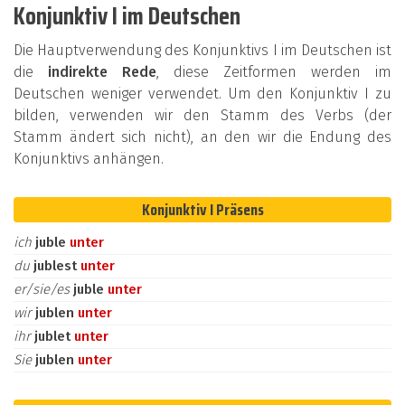
Konjunktiv I im Deutschen
Die Hauptverwendung des Konjunktivs I im Deutschen ist
die
indirekte Rede
, diese Zeitformen werden im
Deutschen weniger verwendet. Um den Konjunktiv I zu
bilden, verwenden wir den Stamm des Verbs (der
Stamm ändert sich nicht), an den wir die Endung des
Konjunktivs anhängen.
Konjunktiv I Präsens
ich
juble
unter
du
jublest
unter
er/sie/es
juble
unter
wir
jublen
unter
ihr
jublet
unter
Sie
jublen
unter