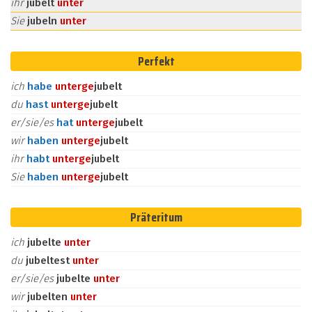
ihr
jubelt
unter
Sie
jubeln
unter
Perfekt
ich
habe
unter
ge
jubelt
du
hast
unter
ge
jubelt
er/sie/es
hat
unter
ge
jubelt
wir
haben
unter
ge
jubelt
ihr
habt
unter
ge
jubelt
Sie
haben
unter
ge
jubelt
Präteritum
ich
jubelte
unter
du
jubeltest
unter
er/sie/es
jubelte
unter
wir
jubelten
unter