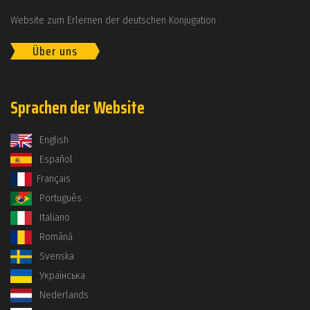
Website zum Erlernen der deutschen Konjugation
Über uns
Sprachen der Website
English
Español
Français
Português
Italiano
Română
Svenska
Українська
Nederlands