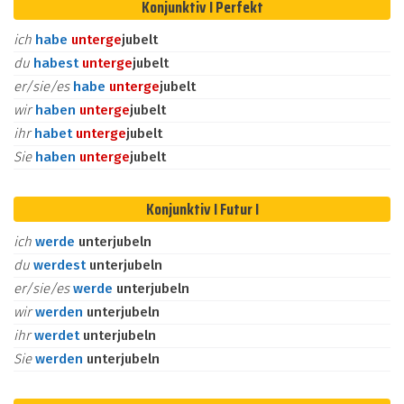
Konjunktiv I Perfekt
ich
habe
unter
ge
jubelt
du
habest
unter
ge
jubelt
er/sie/es
habe
unter
ge
jubelt
wir
haben
unter
ge
jubelt
ihr
habet
unter
ge
jubelt
Sie
haben
unter
ge
jubelt
Konjunktiv I Futur I
ich
werde
unterjubeln
du
werdest
unterjubeln
er/sie/es
werde
unterjubeln
wir
werden
unterjubeln
ihr
werdet
unterjubeln
Sie
werden
unterjubeln