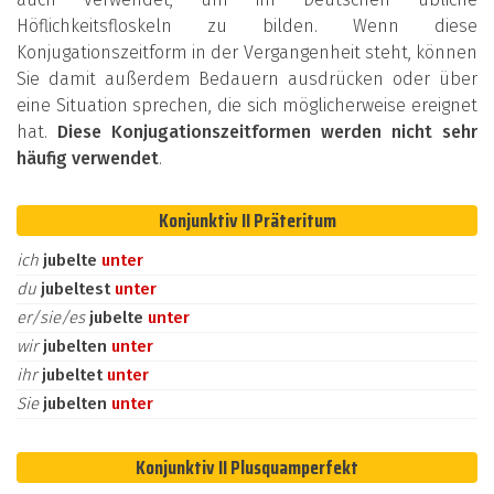
Höflichkeitsfloskeln zu bilden. Wenn diese
Konjugationszeitform in der Vergangenheit steht, können
Sie damit außerdem Bedauern ausdrücken oder über
eine Situation sprechen, die sich möglicherweise ereignet
hat.
Diese Konjugationszeitformen werden nicht sehr
häufig verwendet
.
Konjunktiv II Präteritum
ich
jubelte
unter
du
jubeltest
unter
er/sie/es
jubelte
unter
wir
jubelten
unter
ihr
jubeltet
unter
Sie
jubelten
unter
Konjunktiv II Plusquamperfekt