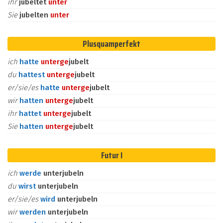
ihr
jubeltet
unter
Sie
jubelten
unter
Plusquamperfekt
ich
hatte
unter
ge
jubelt
du
hattest
unter
ge
jubelt
er/sie/es
hatte
unter
ge
jubelt
wir
hatten
unter
ge
jubelt
ihr
hattet
unter
ge
jubelt
Sie
hatten
unter
ge
jubelt
Futur I
ich
werde
unterjubeln
du
wirst
unterjubeln
er/sie/es
wird
unterjubeln
wir
werden
unterjubeln