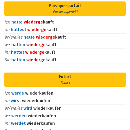
Plus-que-parfait
Plusquamperfekt
ich
hatte
wieder
ge
kauft
du
hattest
wieder
ge
kauft
er/sie/es
hatte
wieder
ge
kauft
wir
hatten
wieder
ge
kauft
ihr
hattet
wieder
ge
kauft
Sie
hatten
wieder
ge
kauft
Futur I
Futur I
ich
werde
wiederkaufen
du
wirst
wiederkaufen
er/sie/es
wird
wiederkaufen
wir
werden
wiederkaufen
ihr
werdet
wiederkaufen