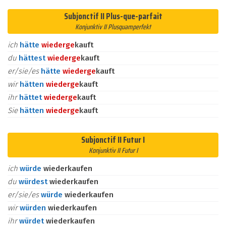
Subjonctif II Plus-que-parfait
Konjunktiv II Plusquamperfekt
ich
hätte
wieder
ge
kauft
du
hättest
wieder
ge
kauft
er/sie/es
hätte
wieder
ge
kauft
wir
hätten
wieder
ge
kauft
ihr
hättet
wieder
ge
kauft
Sie
hätten
wieder
ge
kauft
Subjonctif II Futur I
Konjunktiv II Futur I
ich
würde
wiederkaufen
du
würdest
wiederkaufen
er/sie/es
würde
wiederkaufen
wir
würden
wiederkaufen
ihr
würdet
wiederkaufen