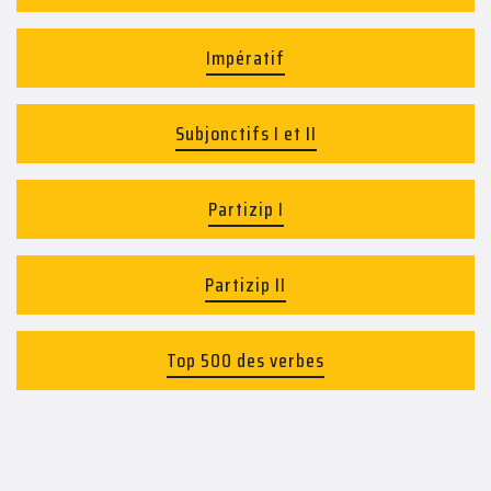
Impératif
Subjonctifs I et II
Partizip I
Partizip II
Top 500 des verbes