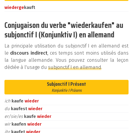
wieder
ge
kauft
Conjugaison du verbe "wiederkaufen" au
subjonctif I (Konjunktiv I) en allemand
La principale utilisation du subjonctif I en allemand est
le
discours indirect
, ces temps sont moins utilisés dans
la langue allemande. Vous pouvez consulter la leçon
dédiée à l'usage du
subjonctif I en allemand
.
Subjonctif I Présent
Konjunktiv I Präsens
ich
kaufe
wieder
du
kaufest
wieder
er/sie/es
kaufe
wieder
wir
kaufen
wieder
ihr
kaufet
wieder