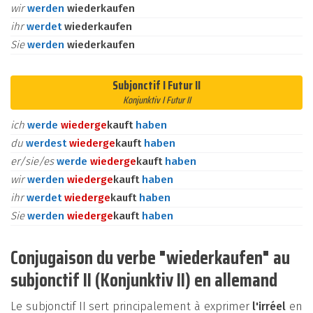
wir
werden
wiederkaufen
ihr
werdet
wiederkaufen
Sie
werden
wiederkaufen
Subjonctif I Futur II
Konjunktiv I Futur II
ich
werde
wieder
ge
kauft
haben
du
werdest
wieder
ge
kauft
haben
er/sie/es
werde
wieder
ge
kauft
haben
wir
werden
wieder
ge
kauft
haben
ihr
werdet
wieder
ge
kauft
haben
Sie
werden
wieder
ge
kauft
haben
Conjugaison du verbe "wiederkaufen" au
subjonctif II (Konjunktiv II) en allemand
Le subjonctif II sert principalement à exprimer
l'irréel
en