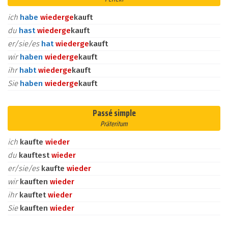
ich
habe
wieder
ge
kauft
du
hast
wieder
ge
kauft
er/sie/es
hat
wieder
ge
kauft
wir
haben
wieder
ge
kauft
ihr
habt
wieder
ge
kauft
Sie
haben
wieder
ge
kauft
Passé simple
Präteritum
ich
kaufte
wieder
du
kauftest
wieder
er/sie/es
kaufte
wieder
wir
kauften
wieder
ihr
kauftet
wieder
Sie
kauften
wieder