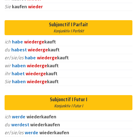
Sie
kaufen
wieder
Subjonctif I Parfait
Konjunktiv I Perfekt
ich
habe
wieder
ge
kauft
du
habest
wieder
ge
kauft
er/sie/es
habe
wieder
ge
kauft
wir
haben
wieder
ge
kauft
ihr
habet
wieder
ge
kauft
Sie
haben
wieder
ge
kauft
Subjonctif I Futur I
Konjunktiv I Futur I
ich
werde
wiederkaufen
du
werdest
wiederkaufen
er/sie/es
werde
wiederkaufen