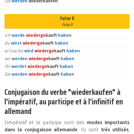
Sie
werden
wiederkaufen
Futur II
Futur II
ich
werde
wieder
ge
kauft
haben
du
wirst
wieder
ge
kauft
haben
er/sie/es
wird
wieder
ge
kauft
haben
wir
werden
wieder
ge
kauft
haben
ihr
werdet
wieder
ge
kauft
haben
Sie
werden
wieder
ge
kauft
haben
Conjugaison du verbe "wiederkaufen" à
l'impératif, au participe et à l'infinitif en
allemand
L'impératif et le participe sont des
modes importants
dans la conjugaison allemande
. Ils sont
très utilisés
,