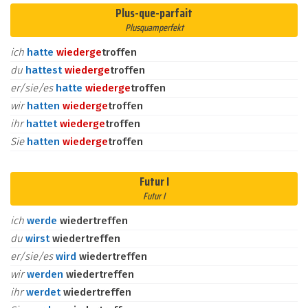
Plus-que-parfait
Plusquamperfekt
ich
hatte
wieder
ge
troffen
du
hattest
wieder
ge
troffen
er/sie/es
hatte
wieder
ge
troffen
wir
hatten
wieder
ge
troffen
ihr
hattet
wieder
ge
troffen
Sie
hatten
wieder
ge
troffen
Futur I
Futur I
ich
werde
wiedertreffen
du
wirst
wiedertreffen
er/sie/es
wird
wiedertreffen
wir
werden
wiedertreffen
ihr
werdet
wiedertreffen