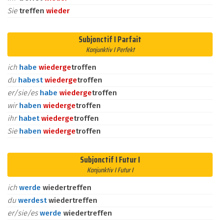
Sie
treffen
wieder
Subjonctif I Parfait
Konjunktiv I Perfekt
ich
habe
wieder
ge
troffen
du
habest
wieder
ge
troffen
er/sie/es
habe
wieder
ge
troffen
wir
haben
wieder
ge
troffen
ihr
habet
wieder
ge
troffen
Sie
haben
wieder
ge
troffen
Subjonctif I Futur I
Konjunktiv I Futur I
ich
werde
wiedertreffen
du
werdest
wiedertreffen
er/sie/es
werde
wiedertreffen