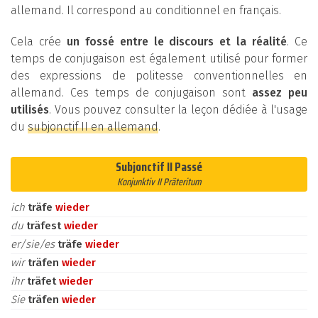
allemand. Il correspond au conditionnel en français.
Cela crée
un fossé entre le discours et la réalité
. Ce
temps de conjugaison est également utilisé pour former
des expressions de politesse conventionnelles en
allemand. Ces temps de conjugaison sont
assez peu
utilisés
. Vous pouvez consulter la leçon dédiée à l'usage
du
subjonctif II en allemand
.
Subjonctif II Passé
Konjunktiv II Präteritum
ich
träfe
wieder
du
träfest
wieder
er/sie/es
träfe
wieder
wir
träfen
wieder
ihr
träfet
wieder
Sie
träfen
wieder