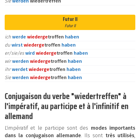
Sie
werden
wiedertreffen
Futur II
Futur II
ich
werde
wieder
ge
troffen
haben
du
wirst
wieder
ge
troffen
haben
er/sie/es
wird
wieder
ge
troffen
haben
wir
werden
wieder
ge
troffen
haben
ihr
werdet
wieder
ge
troffen
haben
Sie
werden
wieder
ge
troffen
haben
Conjugaison du verbe "wiedertreffen" à
l'impératif, au participe et à l'infinitif en
allemand
L'impératif et le participe sont des
modes importants
dans la conjugaison allemande
. Ils sont
très utilisés
,