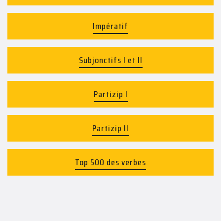
Impératif
Subjonctifs I et II
Partizip I
Partizip II
Top 500 des verbes