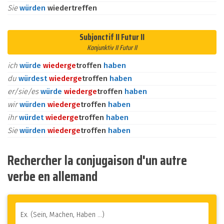
Sie
würden
wiedertreffen
Subjonctif II Futur II
Konjunktiv II Futur II
ich
würde
wieder
ge
troffen
haben
du
würdest
wieder
ge
troffen
haben
er/sie/es
würde
wieder
ge
troffen
haben
wir
würden
wieder
ge
troffen
haben
ihr
würdet
wieder
ge
troffen
haben
Sie
würden
wieder
ge
troffen
haben
Rechercher la conjugaison d'un autre
verbe en allemand