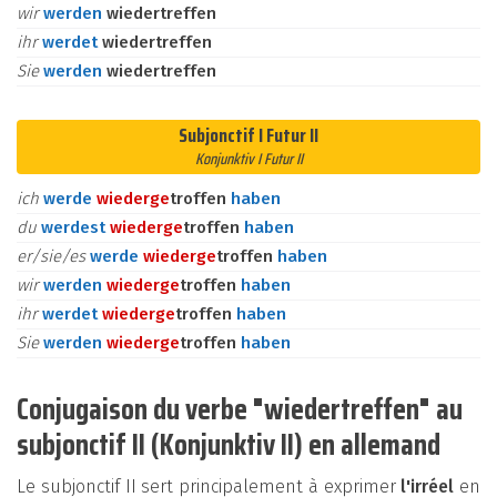
wir
werden
wiedertreffen
ihr
werdet
wiedertreffen
Sie
werden
wiedertreffen
Subjonctif I Futur II
Konjunktiv I Futur II
ich
werde
wieder
ge
troffen
haben
du
werdest
wieder
ge
troffen
haben
er/sie/es
werde
wieder
ge
troffen
haben
wir
werden
wieder
ge
troffen
haben
ihr
werdet
wieder
ge
troffen
haben
Sie
werden
wieder
ge
troffen
haben
Conjugaison du verbe "wiedertreffen" au
subjonctif II (Konjunktiv II) en allemand
Le subjonctif II sert principalement à exprimer
l'irréel
en