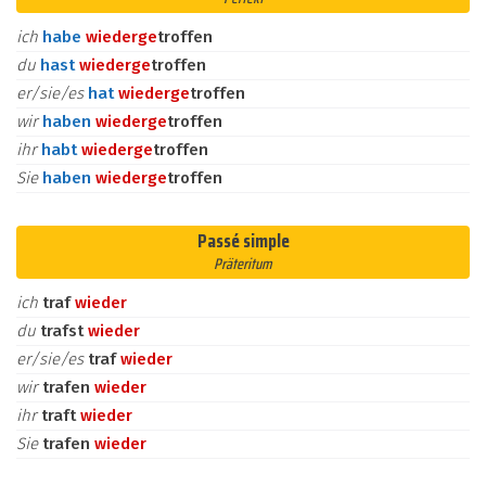
ich
habe
wieder
ge
troffen
du
hast
wieder
ge
troffen
er/sie/es
hat
wieder
ge
troffen
wir
haben
wieder
ge
troffen
ihr
habt
wieder
ge
troffen
Sie
haben
wieder
ge
troffen
Passé simple
Präteritum
ich
traf
wieder
du
trafst
wieder
er/sie/es
traf
wieder
wir
trafen
wieder
ihr
traft
wieder
Sie
trafen
wieder