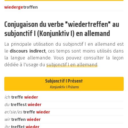
wieder
ge
troffen
Conjugaison du verbe "wiedertreffen" au
subjonctif I (Konjunktiv I) en allemand
La principale utilisation du subjonctif I en allemand est
le
discours indirect
, ces temps sont moins utilisés dans
la langue allemande. Vous pouvez consulter la leçon
dédiée à l'usage du
subjonctif I en allemand
.
Subjonctif I Présent
Konjunktiv I Präsens
ich
treffe
wieder
du
treffest
wieder
er/sie/es
treffe
wieder
wir
treffen
wieder
ihr
treffet
wieder