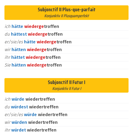
Subjonctif II Plus-que-parfait
Konjunktiv II Plusquamperfekt
ich
hätte
wieder
ge
troffen
du
hättest
wieder
ge
troffen
er/sie/es
hätte
wieder
ge
troffen
wir
hätten
wieder
ge
troffen
ihr
hättet
wieder
ge
troffen
Sie
hätten
wieder
ge
troffen
Subjonctif II Futur I
Konjunktiv II Futur I
ich
würde
wiedertreffen
du
würdest
wiedertreffen
er/sie/es
würde
wiedertreffen
wir
würden
wiedertreffen
ihr
würdet
wiedertreffen