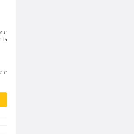
sur
r la
ent