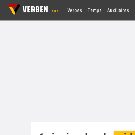
VERBEN
Verbes
Temps
Auxiliaires
.ORG