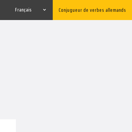
Conjugueur de verbes allemands