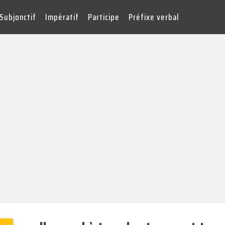
Subjonctif
Impératif
Participe
Préfixe verbal