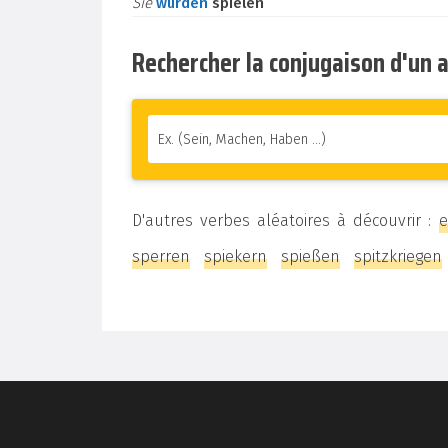
Sie
würden
spielen
Rechercher la conjugaison d'un 
D'autres verbes aléatoires à découvrir :
e
sperren
spiekern
spießen
spitzkriegen