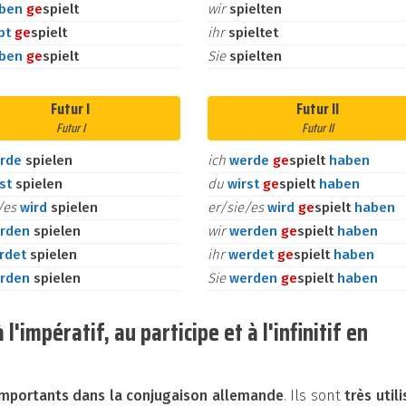
aben
ge
spielt
wir
spielten
bt
ge
spielt
ihr
spieltet
aben
ge
spielt
Sie
spielten
Futur I
Futur II
Futur I
Futur II
rde
spielen
ich
werde
ge
spielt
haben
rst
spielen
du
wirst
ge
spielt
haben
e/es
wird
spielen
er/sie/es
wird
ge
spielt
haben
rden
spielen
wir
werden
ge
spielt
haben
rdet
spielen
ihr
werdet
ge
spielt
haben
rden
spielen
Sie
werden
ge
spielt
haben
'impératif, au participe et à l'infinitif en
mportants dans la conjugaison allemande
. Ils sont
très util