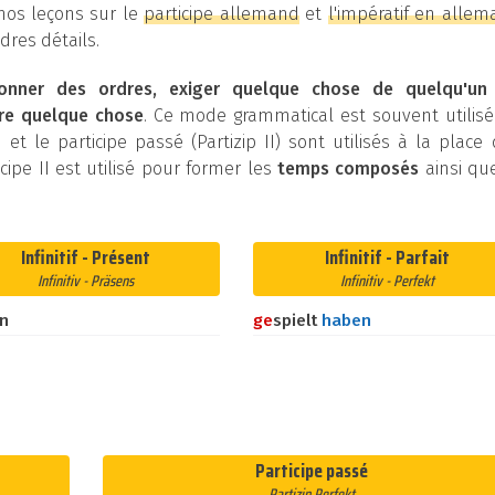
 nos leçons sur le
participe allemand
et
l'impératif en alle
res détails.
onner des ordres, exiger quelque chose de quelqu'un
re quelque chose
. Ce mode grammatical est souvent utilis
 et le participe passé (Partizip II) sont utilisés à la place
cipe II est utilisé pour former les
temps composés
ainsi qu
Infinitif - Présent
Infinitif - Parfait
Infinitiv - Präsens
Infinitiv - Perfekt
en
ge
spielt
haben
Participe passé
Partizip Perfekt