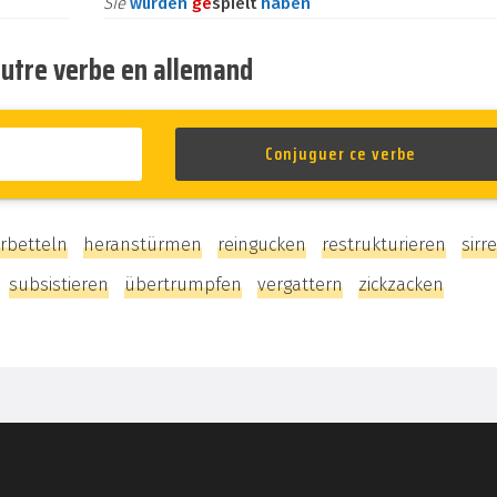
Sie
würden
ge
spielt
haben
autre verbe en allemand
rbetteln
heranstürmen
reingucken
restrukturieren
sirr
subsistieren
übertrumpfen
vergattern
zickzacken