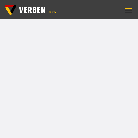
VERBEN
.ORG