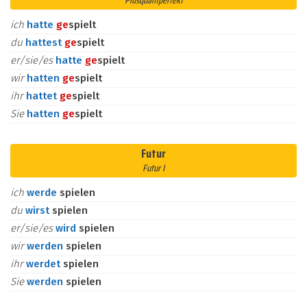
Plusquamperfekt
ich
hatte
ge
spielt
du
hattest
ge
spielt
er/sie/es
hatte
ge
spielt
wir
hatten
ge
spielt
ihr
hattet
ge
spielt
Sie
hatten
ge
spielt
Futur
Futur I
ich
werde
spielen
du
wirst
spielen
er/sie/es
wird
spielen
wir
werden
spielen
ihr
werdet
spielen
Sie
werden
spielen