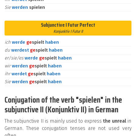
Sie
werden
spielen
Subjunctive I Futur Perfect
Konjunktiv I Futur II
ich
werde
ge
spielt
haben
du
werdest
ge
spielt
haben
er/sie/es
werde
ge
spielt
haben
wir
werden
ge
spielt
haben
ihr
werdet
ge
spielt
haben
Sie
werden
ge
spielt
haben
Conjugation of the verb "spielen" in the
subjunctive II (Konjunktiv II) in German
The subjunctive II is mainly used to express
the unreal
in
German. These conjugation tenses are not used very
often.