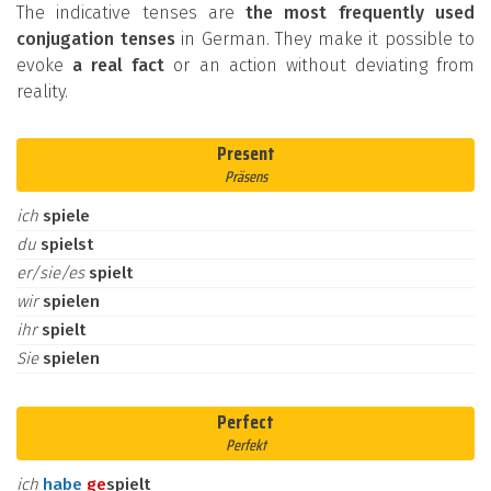
The indicative tenses are
the most frequently used
conjugation tenses
in German. They make it possible to
evoke
a real fact
or an action without deviating from
reality.
Present
Präsens
ich
spiele
du
spielst
er/sie/es
spielt
wir
spielen
ihr
spielt
Sie
spielen
Perfect
Perfekt
ich
habe
ge
spielt