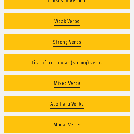
Tenses in German
Weak Verbs
Strong Verbs
List of irrregular (strong) verbs
Mixed Verbs
Auxiliary Verbs
Modal Verbs