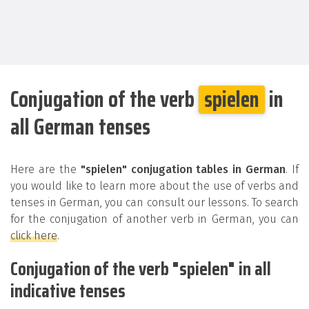
Conjugation of the verb
spielen
in
all German tenses
Here are the
"spielen" conjugation tables in German
. If
you would like to learn more about the use of verbs and
tenses in German, you can consult our lessons. To search
for the conjugation of another verb in German, you can
click here
.
Conjugation of the verb "spielen" in all
indicative tenses