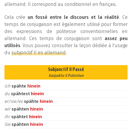
allemand. Il correspond au conditionnel en français.
Cela crée
un fossé entre le discours et la réalité
. Ce
temps de conjugaison est également utilisé pour former
des expressions de politesse conventionnelles en
allemand. Ces temps de conjugaison sont
assez peu
utilisés
. Vous pouvez consulter la leçon dédiée à l'usage
du
subjonctif II en allemand
.
Subjonctif II Passé
Konjunktiv II Präteritum
ich
spähte
hinein
du
spähtest
hinein
er/sie/es
spähte
hinein
wir
spähten
hinein
ihr
spähtet
hinein
Sie
spähten
hinein