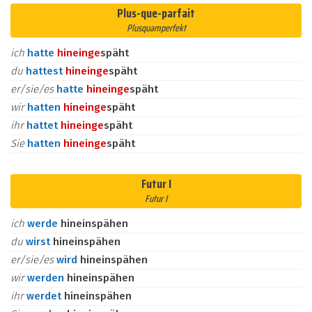
Plus-que-parfait
Plusquamperfekt
ich
hatte
hinein
ge
späht
du
hattest
hinein
ge
späht
er/sie/es
hatte
hinein
ge
späht
wir
hatten
hinein
ge
späht
ihr
hattet
hinein
ge
späht
Sie
hatten
hinein
ge
späht
Futur I
Futur I
ich
werde
hineinspähen
du
wirst
hineinspähen
er/sie/es
wird
hineinspähen
wir
werden
hineinspähen
ihr
werdet
hineinspähen