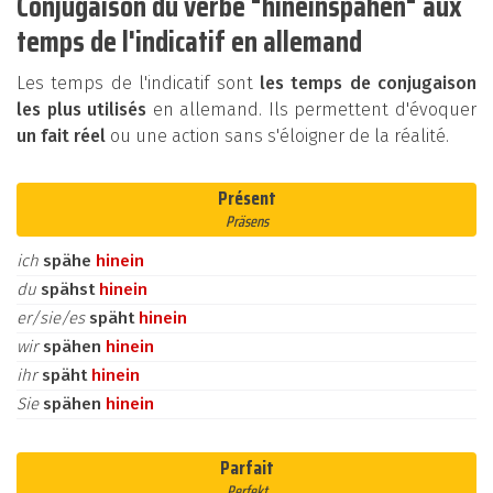
Conjugaison du verbe "hineinspähen" aux
temps de l'indicatif en allemand
Les temps de l'indicatif sont
les temps de conjugaison
les plus utilisés
en allemand. Ils permettent d'évoquer
un fait réel
ou une action sans s'éloigner de la réalité.
Présent
Präsens
ich
spähe
hinein
du
spähst
hinein
er/sie/es
späht
hinein
wir
spähen
hinein
ihr
späht
hinein
Sie
spähen
hinein
Parfait
Perfekt