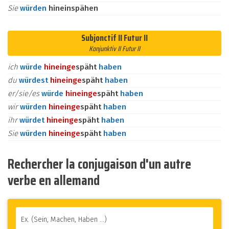
Sie
würden
hineinspähen
Subjonctif II Futur II
Konjunktiv II Futur II
ich
würde
hinein
ge
späht
haben
du
würdest
hinein
ge
späht
haben
er/sie/es
würde
hinein
ge
späht
haben
wir
würden
hinein
ge
späht
haben
ihr
würdet
hinein
ge
späht
haben
Sie
würden
hinein
ge
späht
haben
Rechercher la conjugaison d'un autre
verbe en allemand