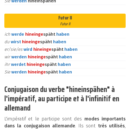
Sie
werden
hineinspähen
Futur II
Futur II
ich
werde
hinein
ge
späht
haben
du
wirst
hinein
ge
späht
haben
er/sie/es
wird
hinein
ge
späht
haben
wir
werden
hinein
ge
späht
haben
ihr
werdet
hinein
ge
späht
haben
Sie
werden
hinein
ge
späht
haben
Conjugaison du verbe "hineinspähen" à
l'impératif, au participe et à l'infinitif en
allemand
L'impératif et le participe sont des
modes importants
dans la conjugaison allemande
. Ils sont
très utilisés
,