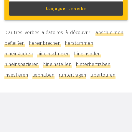
D'autres verbes aléatoires à découvrir :
anschleimen
befleißen
hereinbrechen
herstammen
hineingucken
hineinschneien
hineinsollen
hineinspazieren
hineinstellen
hinterhertraben
investieren
liebhaben
runtertragen
übertouren