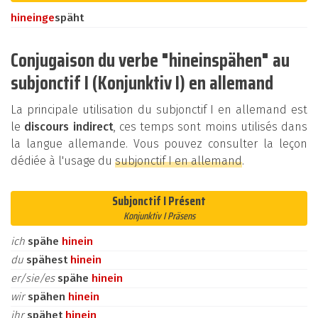
hinein
ge
späht
Conjugaison du verbe "hineinspähen" au
subjonctif I (Konjunktiv I) en allemand
La principale utilisation du subjonctif I en allemand est
le
discours indirect
, ces temps sont moins utilisés dans
la langue allemande. Vous pouvez consulter la leçon
dédiée à l'usage du
subjonctif I en allemand
.
Subjonctif I Présent
Konjunktiv I Präsens
ich
spähe
hinein
du
spähest
hinein
er/sie/es
spähe
hinein
wir
spähen
hinein
ihr
spähet
hinein