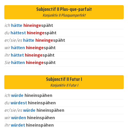
Subjonctif II Plus-que-parfait
Konjunktiv II Plusquamperfekt
ich
hätte
hinein
ge
späht
du
hättest
hinein
ge
späht
er/sie/es
hätte
hinein
ge
späht
wir
hätten
hinein
ge
späht
ihr
hättet
hinein
ge
späht
Sie
hätten
hinein
ge
späht
Subjonctif II Futur I
Konjunktiv II Futur I
ich
würde
hineinspähen
du
würdest
hineinspähen
er/sie/es
würde
hineinspähen
wir
würden
hineinspähen
ihr
würdet
hineinspähen