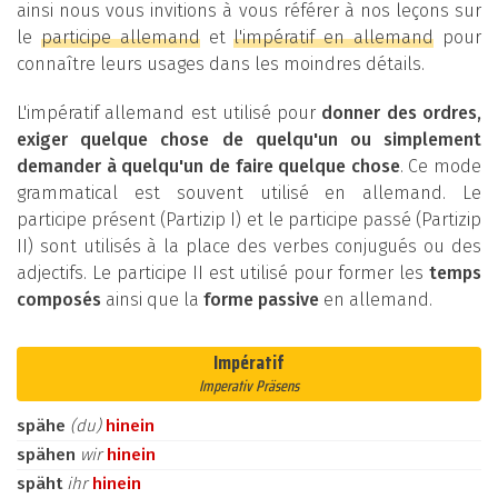
ainsi nous vous invitions à vous référer à nos leçons sur
le
participe allemand
et
l'impératif en allemand
pour
connaître leurs usages dans les moindres détails.
L'impératif allemand est utilisé pour
donner des ordres,
exiger quelque chose de quelqu'un ou simplement
demander à quelqu'un de faire quelque chose
. Ce mode
grammatical est souvent utilisé en allemand. Le
participe présent (Partizip I) et le participe passé (Partizip
II) sont utilisés à la place des verbes conjugués ou des
adjectifs. Le participe II est utilisé pour former les
temps
composés
ainsi que la
forme passive
en allemand.
Impératif
Imperativ Präsens
spähe
(du)
hinein
spähen
wir
hinein
späht
ihr
hinein