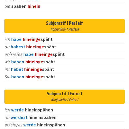
Sie
spähen
hinein
Subjonctif I Parfait
Konjunktiv I Perfekt
ich
habe
hinein
ge
späht
du
habest
hinein
ge
späht
er/sie/es
habe
hinein
ge
späht
wir
haben
hinein
ge
späht
ihr
habet
hinein
ge
späht
Sie
haben
hinein
ge
späht
Subjonctif I Futur I
Konjunktiv I Futur I
ich
werde
hineinspähen
du
werdest
hineinspähen
er/sie/es
werde
hineinspähen