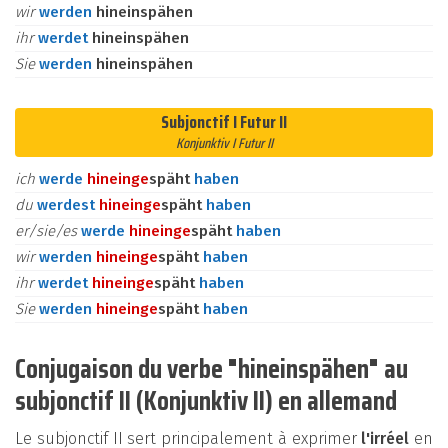
wir
werden
hineinspähen
ihr
werdet
hineinspähen
Sie
werden
hineinspähen
Subjonctif I Futur II
Konjunktiv I Futur II
ich
werde
hinein
ge
späht
haben
du
werdest
hinein
ge
späht
haben
er/sie/es
werde
hinein
ge
späht
haben
wir
werden
hinein
ge
späht
haben
ihr
werdet
hinein
ge
späht
haben
Sie
werden
hinein
ge
späht
haben
Conjugaison du verbe "hineinspähen" au
subjonctif II (Konjunktiv II) en allemand
Le subjonctif II sert principalement à exprimer
l'irréel
en