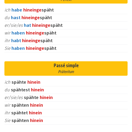
ich
habe
hinein
ge
späht
du
hast
hinein
ge
späht
er/sie/es
hat
hinein
ge
späht
wir
haben
hinein
ge
späht
ihr
habt
hinein
ge
späht
Sie
haben
hinein
ge
späht
Passé simple
Präteritum
ich
spähte
hinein
du
spähtest
hinein
er/sie/es
spähte
hinein
wir
spähten
hinein
ihr
spähtet
hinein
Sie
spähten
hinein