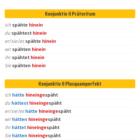
Konjunktiv II Präteritum
ich
spähte
hinein
du
spähtest
hinein
er/sie/es
spähte
hinein
wir
spähten
hinein
ihr
spähtet
hinein
Sie
spähten
hinein
Konjunktiv II Plusquamperfekt
ich
hätte
hinein
ge
späht
du
hättest
hinein
ge
späht
er/sie/es
hätte
hinein
ge
späht
wir
hätten
hinein
ge
späht
ihr
hättet
hinein
ge
späht
Sie
hätten
hinein
ge
späht