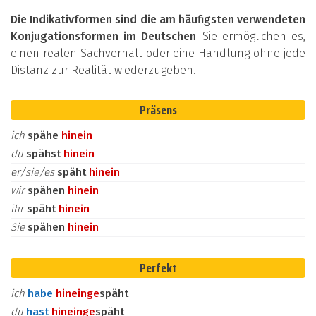
Die Indikativformen sind die am häufigsten verwendeten
Konjugationsformen im Deutschen
. Sie ermöglichen es,
einen realen Sachverhalt oder eine Handlung ohne jede
Distanz zur Realität wiederzugeben.
Präsens
ich
spähe
hinein
du
spähst
hinein
er/sie/es
späht
hinein
wir
spähen
hinein
ihr
späht
hinein
Sie
spähen
hinein
Perfekt
ich
habe
hinein
ge
späht
du
hast
hinein
ge
späht