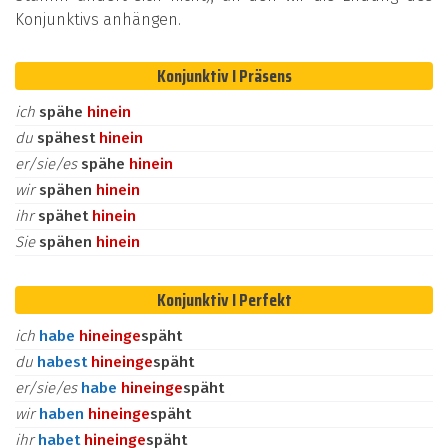
Konjunktivs anhängen.
Konjunktiv I Präsens
ich
spähe
hinein
du
spähest
hinein
er/sie/es
spähe
hinein
wir
spähen
hinein
ihr
spähet
hinein
Sie
spähen
hinein
Konjunktiv I Perfekt
ich
habe
hinein
ge
späht
du
habest
hinein
ge
späht
er/sie/es
habe
hinein
ge
späht
wir
haben
hinein
ge
späht
ihr
habet
hinein
ge
späht