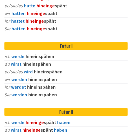
er/sie/es
hatte
hinein
ge
späht
wir
hatten
hinein
ge
späht
ihr
hattet
hinein
ge
späht
Sie
hatten
hinein
ge
späht
Futur I
ich
werde
hineinspähen
du
wirst
hineinspähen
er/sie/es
wird
hineinspähen
wir
werden
hineinspähen
ihr
werdet
hineinspähen
Sie
werden
hineinspähen
Futur II
ich
werde
hinein
ge
späht
haben
du
wirst
hinein
ge
späht
haben