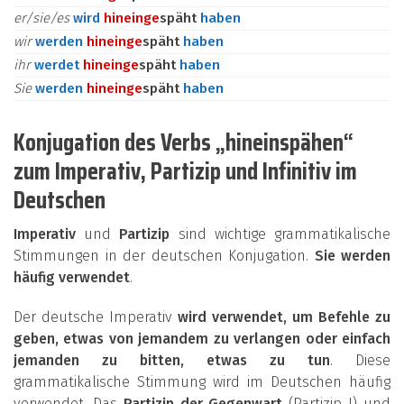
er/sie/es
wird
hinein
ge
späht
haben
wir
werden
hinein
ge
späht
haben
ihr
werdet
hinein
ge
späht
haben
Sie
werden
hinein
ge
späht
haben
Konjugation des Verbs „hineinspähen“
zum Imperativ, Partizip und Infinitiv im
Deutschen
Imperativ
und
Partizip
sind wichtige grammatikalische
Stimmungen in der deutschen Konjugation.
Sie werden
häufig verwendet
.
Der deutsche Imperativ
wird verwendet, um Befehle zu
geben, etwas von jemandem zu verlangen oder einfach
jemanden zu bitten, etwas zu tun
. Diese
grammatikalische Stimmung wird im Deutschen häufig
verwendet. Das
Partizip der Gegenwart
(Partizip I) und