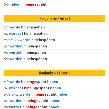
Sie
haben
hinein
ge
späht
Konjunktiv I Futur I
ich
werde
hineinspähen
du
werdest
hineinspähen
er/sie/es
werde
hineinspähen
wir
werden
hineinspähen
ihr
werdet
hineinspähen
Sie
werden
hineinspähen
Konjunktiv I Futur II
ich
werde
hinein
ge
späht
haben
du
werdest
hinein
ge
späht
haben
er/sie/es
werde
hinein
ge
späht
haben
wir
werden
hinein
ge
späht
haben
ihr
werdet
hinein
ge
späht
haben