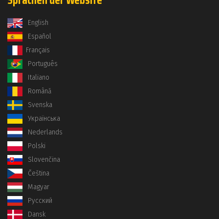
Sprachen der Website
English
Español
Français
Português
Italiano
Română
Svenska
Українська
Nederlands
Polski
Slovenčina
Čeština
Magyar
Русский
Dansk