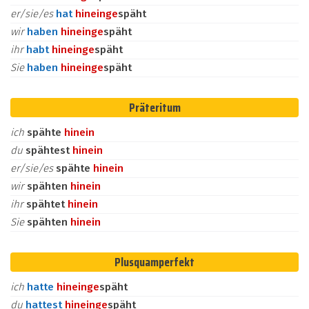
er/sie/es
hat
hinein
ge
späht
wir
haben
hinein
ge
späht
ihr
habt
hinein
ge
späht
Sie
haben
hinein
ge
späht
Präteritum
ich
spähte
hinein
du
spähtest
hinein
er/sie/es
spähte
hinein
wir
spähten
hinein
ihr
spähtet
hinein
Sie
spähten
hinein
Plusquamperfekt
ich
hatte
hinein
ge
späht
du
hattest
hinein
ge
späht