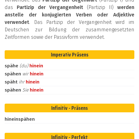
das
Partizip der Vergangenheit
(Partizip II)
werden
anstelle der konjugierten Verben oder Adjektive
verwendet
. Das Partizip der Vergangenheit wird im
Deutschen zur Bildung der zusammengesetzten
Zeitformen sowie der Passivform verwendet.
Imperativ Präsens
spähe
(du)
hinein
spähen
wir
hinein
späht
ihr
hinein
spähen
Sie
hinein
Infinitiv - Präsens
hineinspähen
Infinitiv - Perfekt