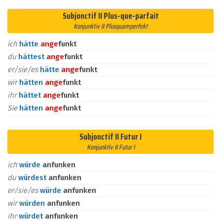
Subjonctif II Plus-que-parfait
Konjunktiv II Plusquamperfekt
ich
hätte
an
ge
funkt
du
hättest
an
ge
funkt
er/sie/es
hätte
an
ge
funkt
wir
hätten
an
ge
funkt
ihr
hättet
an
ge
funkt
Sie
hätten
an
ge
funkt
Subjonctif II Futur I
Konjunktiv II Futur I
ich
würde
anfunken
du
würdest
anfunken
er/sie/es
würde
anfunken
wir
würden
anfunken
ihr
würdet
anfunken