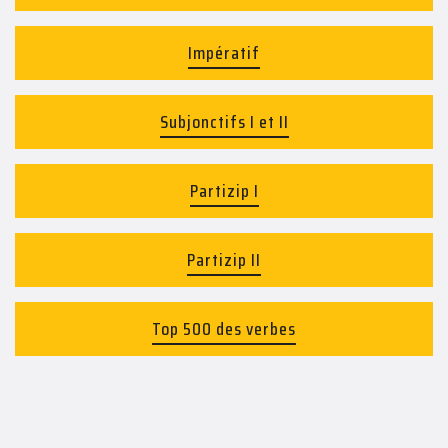
Impératif
Subjonctifs I et II
Partizip I
Partizip II
Top 500 des verbes