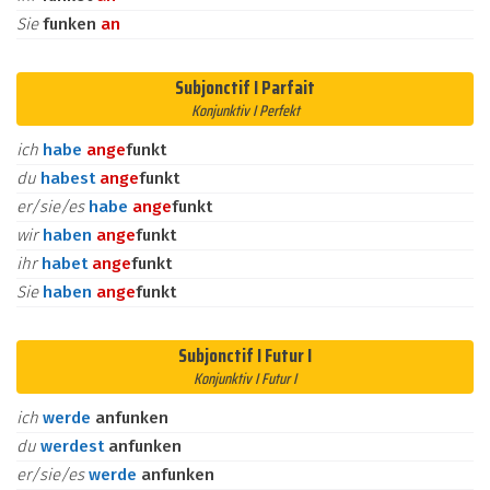
Sie
funken
an
Subjonctif I Parfait
Konjunktiv I Perfekt
ich
habe
an
ge
funkt
du
habest
an
ge
funkt
er/sie/es
habe
an
ge
funkt
wir
haben
an
ge
funkt
ihr
habet
an
ge
funkt
Sie
haben
an
ge
funkt
Subjonctif I Futur I
Konjunktiv I Futur I
ich
werde
anfunken
du
werdest
anfunken
er/sie/es
werde
anfunken