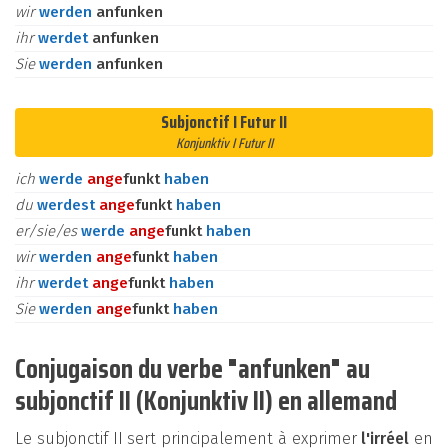
wir
werden
anfunken
ihr
werdet
anfunken
Sie
werden
anfunken
Subjonctif I Futur II
Konjunktiv I Futur II
ich
werde
an
ge
funkt
haben
du
werdest
an
ge
funkt
haben
er/sie/es
werde
an
ge
funkt
haben
wir
werden
an
ge
funkt
haben
ihr
werdet
an
ge
funkt
haben
Sie
werden
an
ge
funkt
haben
Conjugaison du verbe "anfunken" au
subjonctif II (Konjunktiv II) en allemand
Le subjonctif II sert principalement à exprimer
l'irréel
en