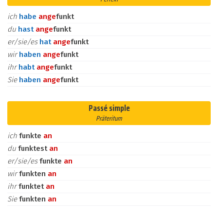
ich
habe
an
ge
funkt
du
hast
an
ge
funkt
er/sie/es
hat
an
ge
funkt
wir
haben
an
ge
funkt
ihr
habt
an
ge
funkt
Sie
haben
an
ge
funkt
Passé simple
Präteritum
ich
funkte
an
du
funktest
an
er/sie/es
funkte
an
wir
funkten
an
ihr
funktet
an
Sie
funkten
an