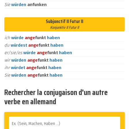
Sie
würden
anfunken
Subjonctif II Futur II
Konjunktiv II Futur II
ich
würde
an
ge
funkt
haben
du
würdest
an
ge
funkt
haben
er/sie/es
würde
an
ge
funkt
haben
wir
würden
an
ge
funkt
haben
ihr
würdet
an
ge
funkt
haben
Sie
würden
an
ge
funkt
haben
Rechercher la conjugaison d'un autre
verbe en allemand