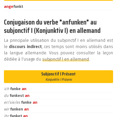
an
ge
funkt
Conjugaison du verbe "anfunken" au
subjonctif I (Konjunktiv I) en allemand
La principale utilisation du subjonctif I en allemand est
le
discours indirect
, ces temps sont moins utilisés dans
la langue allemande. Vous pouvez consulter la leçon
dédiée à l'usage du
subjonctif I en allemand
.
Subjonctif I Présent
Konjunktiv I Präsens
ich
funke
an
du
funkest
an
er/sie/es
funke
an
wir
funken
an
ihr
funket
an