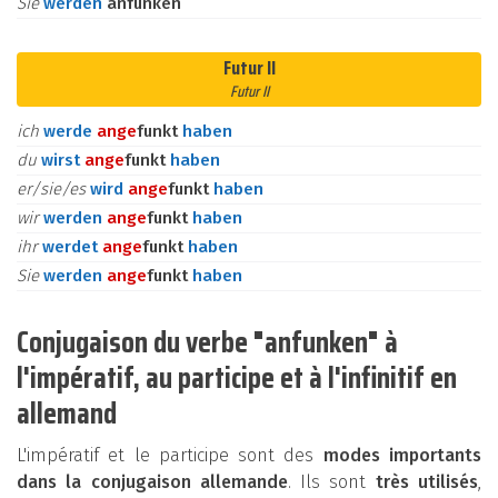
Sie
werden
anfunken
Futur II
Futur II
ich
werde
an
ge
funkt
haben
du
wirst
an
ge
funkt
haben
er/sie/es
wird
an
ge
funkt
haben
wir
werden
an
ge
funkt
haben
ihr
werdet
an
ge
funkt
haben
Sie
werden
an
ge
funkt
haben
Conjugaison du verbe "anfunken" à
l'impératif, au participe et à l'infinitif en
allemand
L'impératif et le participe sont des
modes importants
dans la conjugaison allemande
. Ils sont
très utilisés
,