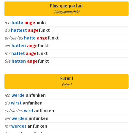
Plus-que-parfait
Plusquamperfekt
ich
hatte
an
ge
funkt
du
hattest
an
ge
funkt
er/sie/es
hatte
an
ge
funkt
wir
hatten
an
ge
funkt
ihr
hattet
an
ge
funkt
Sie
hatten
an
ge
funkt
Futur I
Futur I
ich
werde
anfunken
du
wirst
anfunken
er/sie/es
wird
anfunken
wir
werden
anfunken
ihr
werdet
anfunken