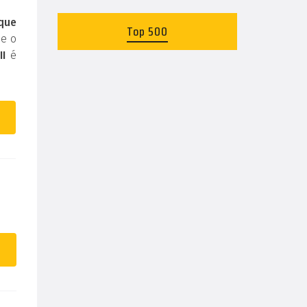
 que
Top 500
 e o
II
é