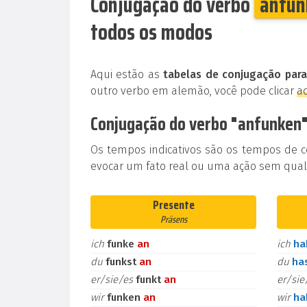
Conjugação do verbo
anfun
todos os modos
Aqui estão as
tabelas de conjugação para
outro verbo em alemão, você pode clicar
a
Conjugação do verbo "anfunken"
Os tempos indicativos são os tempos de 
evocar um fato real ou uma ação sem qualq
Presente
Präsens
ich
funke
an
ich
h
du
funkst
an
du
ha
er/sie/es
funkt
an
er/si
wir
funken
an
wir
h