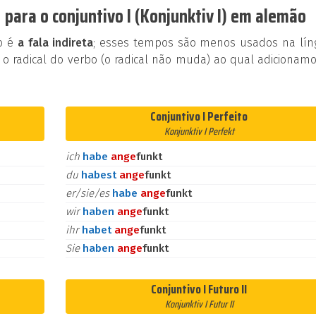
para o conjuntivo I (Konjunktiv I) em alemão
ão é
a fala indireta
; esses tempos são menos usados na lín
 o radical do verbo (o radical não muda) ao qual adicionam
Conjuntivo I Perfeito
Konjunktiv I Perfekt
ich
habe
an
ge
funkt
du
habest
an
ge
funkt
er/sie/es
habe
an
ge
funkt
wir
haben
an
ge
funkt
ihr
habet
an
ge
funkt
Sie
haben
an
ge
funkt
Conjuntivo I Futuro II
Konjunktiv I Futur II