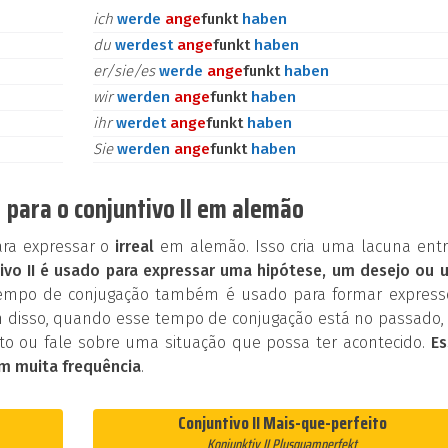
ich
werde
an
ge
funkt
haben
du
werdest
an
ge
funkt
haben
er/sie/es
werde
an
ge
funkt
haben
wir
werden
an
ge
funkt
haben
ihr
werdet
an
ge
funkt
haben
Sie
werden
an
ge
funkt
haben
para o conjuntivo II em alemão
ara expressar o
irreal
em alemão. Isso cria uma lacuna entr
ivo II é usado para expressar uma hipótese, um desejo ou 
tempo de conjugação também é usado para formar express
 disso, quando esse tempo de conjugação está no passado, 
o ou fale sobre uma situação que possa ter acontecido.
Es
m muita frequência
.
Conjuntivo II Mais-que-perfeito
Konjunktiv II Plusquamperfekt