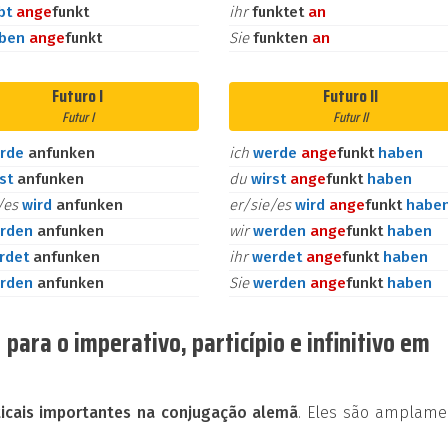
bt
an
ge
funkt
ihr
funktet
an
aben
an
ge
funkt
Sie
funkten
an
Futuro I
Futuro II
Futur I
Futur II
rde
anfunken
ich
werde
an
ge
funkt
haben
rst
anfunken
du
wirst
an
ge
funkt
haben
e/es
wird
anfunken
er/sie/es
wird
an
ge
funkt
habe
rden
anfunken
wir
werden
an
ge
funkt
haben
rdet
anfunken
ihr
werdet
an
ge
funkt
haben
rden
anfunken
Sie
werden
an
ge
funkt
haben
ara o imperativo, particípio e infinitivo em
cais importantes na conjugação alemã
. Eles são amplame