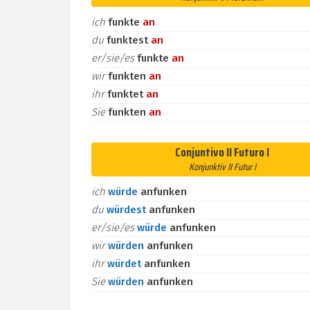
ich
funkte
an
du
funktest
an
er/sie/es
funkte
an
wir
funkten
an
ihr
funktet
an
Sie
funkten
an
Conjuntivo II Futuro I
Konjunktiv II Futur I
ich
würde
anfunken
du
würdest
anfunken
er/sie/es
würde
anfunken
wir
würden
anfunken
ihr
würdet
anfunken
Sie
würden
anfunken