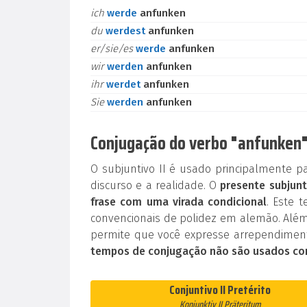
ich
werde
anfunken
du
werdest
anfunken
er/sie/es
werde
anfunken
wir
werden
anfunken
ihr
werdet
anfunken
Sie
werden
anfunken
Conjugação do verbo "anfunken" 
O subjuntivo II é usado principalmente p
discurso e a realidade. O
presente subjunt
frase com uma virada condicional
. Este 
convencionais de polidez em alemão. Além
permite que você expresse arrependiment
tempos de conjugação não são usados co
Conjuntivo II Pretérito
Konjunktiv II Präteritum