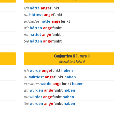
ich
hätte
an
ge
funkt
du
hättest
an
ge
funkt
er/sie/es
hätte
an
ge
funkt
wir
hätten
an
ge
funkt
ihr
hättet
an
ge
funkt
Sie
hätten
an
ge
funkt
Conjuntivo II Futuro II
Konjunktiv II Futur II
ich
würde
an
ge
funkt
haben
du
würdest
an
ge
funkt
haben
er/sie/es
würde
an
ge
funkt
haben
wir
würden
an
ge
funkt
haben
ihr
würdet
an
ge
funkt
haben
Sie
würden
an
ge
funkt
haben