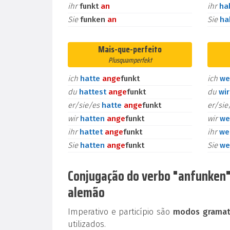
ihr
funkt
an
ihr
ha
Sie
funken
an
Sie
h
Mais-que-perfeito
Plusquamperfekt
ich
hatte
an
ge
funkt
ich
we
du
hattest
an
ge
funkt
du
wi
er/sie/es
hatte
an
ge
funkt
er/si
wir
hatten
an
ge
funkt
wir
we
ihr
hattet
an
ge
funkt
ihr
we
Sie
hatten
an
ge
funkt
Sie
we
Conjugação do verbo "anfunken" p
alemão
Imperativo e particípio são
modos gramati
utilizados.