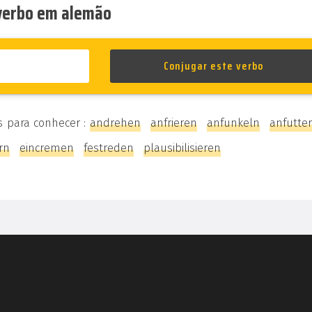
 verbo em alemão
s para conhecer :
andrehen
anfrieren
anfunkeln
anfutte
rn
eincremen
festreden
plausibilisieren