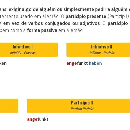
ens, exigir algo de alguém ou simplesmente pedir a alguém
entemente usado em alemão. O
particípio presente
(Partizip I)
os
em vez de verbos conjugados ou adjetivos
. O
particípio 
 bem como a
forma passiva
em alemão.
Infinitivo I
Infinitivo II
Infinitiv - Präsens
Infinitiv - Perfekt
ken
an
ge
funkt
haben
Particípio II
Partizip Perfekt
an
ge
funkt