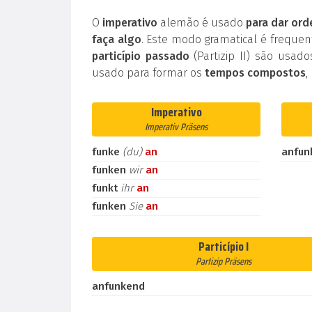
O
imperativo
alemão é usado
para dar ord
faça algo
. Este modo gramatical é frequ
particípio passado
(Partizip II) são usad
usado para formar os
tempos compostos
,
Imperativo
Imperativ Präsens
funke
(du)
an
anfun
funken
wir
an
funkt
ihr
an
funken
Sie
an
Particípio I
Partizip Präsens
anfunkend