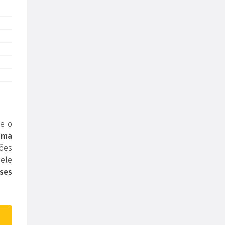
e o
uma
ões
ele
ses