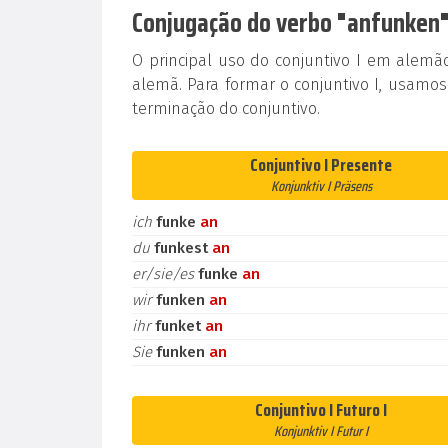
Conjugação do verbo "anfunken" 
O principal uso do conjuntivo I em alem
alemã. Para formar o conjuntivo I, usamos
terminação do conjuntivo.
Conjuntivo I Presente
Konjunktiv I Präsens
ich
funke
an
du
funkest
an
er/sie/es
funke
an
wir
funken
an
ihr
funket
an
Sie
funken
an
Conjuntivo I Futuro I
Konjunktiv I Futur I