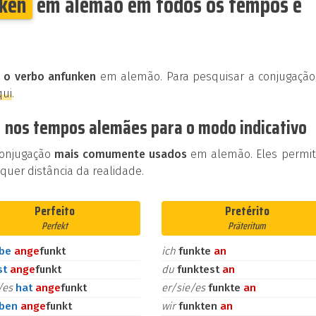
ken
em alemão em todos os tempos e
 o verbo anfunken
em alemão. Para pesquisar a conjugação
qui
.
 nos tempos alemães para o modo indicativo
conjugação
mais comumente usados
em alemão. Eles permi
uer distância da realidade.
Perfeito
Pretérito
Perfekt
Präteritum
abe
an
ge
funkt
ich
funkte
an
st
an
ge
funkt
du
funktest
an
e/es
hat
an
ge
funkt
er/sie/es
funkte
an
aben
an
ge
funkt
wir
funkten
an