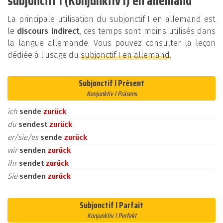
subjonctif I (Konjunktiv I) en allemand
La principale utilisation du subjonctif I en allemand est
le
discours indirect
, ces temps sont moins utilisés dans
la langue allemande. Vous pouvez consulter la leçon
dédiée à l'usage du
subjonctif I en allemand
.
Subjonctif I Présent
Konjunktiv I Präsens
ich
sende
zurück
du
sendest
zurück
er/sie/es
sende
zurück
wir
senden
zurück
ihr
sendet
zurück
Sie
senden
zurück
Subjonctif I Parfait
Konjunktiv I Perfekt