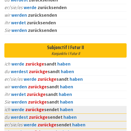
du
werdest
zurücksenden
er/sie/es
werde
zurücksenden
wir
werden
zurücksenden
ihr
werdet
zurücksenden
Sie
werden
zurücksenden
Subjonctif I Futur II
Konjunktiv I Futur II
ich
werde
zurück
ge
sandt
haben
du
werdest
zurück
ge
sandt
haben
er/sie/es
werde
zurück
ge
sandt
haben
wir
werden
zurück
ge
sandt
haben
ihr
werdet
zurück
ge
sandt
haben
Sie
werden
zurück
ge
sandt
haben
ich
werde
zurück
ge
sendet
haben
du
werdest
zurück
ge
sendet
haben
er/sie/es
werde
zurück
ge
sendet
haben