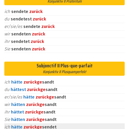
Konjunktiv II Präteritum
ich
sendete
zurück
du
sendetest
zurück
er/sie/es
sendete
zurück
wir
sendeten
zurück
ihr
sendetet
zurück
Sie
sendeten
zurück
Subjonctif II Plus-que-parfait
Konjunktiv II Plusquamperfekt
ich
hätte
zurück
ge
sandt
du
hättest
zurück
ge
sandt
er/sie/es
hätte
zurück
ge
sandt
wir
hätten
zurück
ge
sandt
ihr
hättet
zurück
ge
sandt
Sie
hätten
zurück
ge
sandt
ich
hätte
zurück
ge
sendet