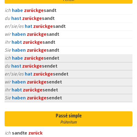
ich
habe
zurück
ge
sandt
du
hast
zurück
ge
sandt
er/sie/es
hat
zurück
ge
sandt
wir
haben
zurück
ge
sandt
ihr
habt
zurück
ge
sandt
Sie
haben
zurück
ge
sandt
ich
habe
zurück
ge
sendet
du
hast
zurück
ge
sendet
er/sie/es
hat
zurück
ge
sendet
wir
haben
zurück
ge
sendet
ihr
habt
zurück
ge
sendet
Sie
haben
zurück
ge
sendet
Passé simple
Präteritum
ich
sandte
zurück