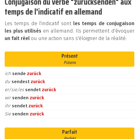
Conjugaison du verbe "zurücksenden" aux
temps de l'indicatif en allemand
Les temps de l'indicatif sont
les temps de conjugaison
les plus utilisés
en allemand. Ils permettent d'évoquer
un fait réel
ou une action sans s'éloigner de la réalité.
Présent
Präsens
ich
sende
zurück
du
sendest
zurück
er/sie/es
sendet
zurück
wir
senden
zurück
ihr
sendet
zurück
Sie
senden
zurück
Parfait
Perfekt