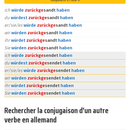
ich
würde
zurück
ge
sandt
haben
du
würdest
zurück
ge
sandt
haben
er/sie/es
würde
zurück
ge
sandt
haben
wir
würden
zurück
ge
sandt
haben
ihr
würdet
zurück
ge
sandt
haben
Sie
würden
zurück
ge
sandt
haben
ich
würde
zurück
ge
sendet
haben
du
würdest
zurück
ge
sendet
haben
er/sie/es
würde
zurück
ge
sendet
haben
wir
würden
zurück
ge
sendet
haben
ihr
würdet
zurück
ge
sendet
haben
Sie
würden
zurück
ge
sendet
haben
Rechercher la conjugaison d'un autre
verbe en allemand