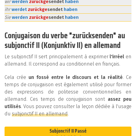
wir
werden
zurück
ge
sendet
haben
ihr
werdet
zurück
ge
sendet
haben
Sie
werden
zurück
ge
sendet
haben
Conjugaison du verbe "zurücksenden" au
subjonctif II (Konjunktiv II) en allemand
Le subjonctif II sert principalement à exprimer
l'irréel
en
allemand. Il correspond au conditionnel en français.
Cela crée
un fossé entre le discours et la réalité
. Ce
temps de conjugaison est également utilisé pour former
des expressions de politesse conventionnelles en
allemand. Ces temps de conjugaison sont
assez peu
utilisés
. Vous pouvez consulter la leçon dédiée à l'usage
du
subjonctif II en allemand
.
Subjonctif II Passé