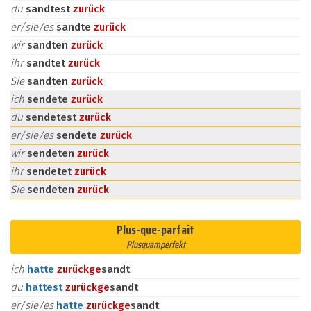
du
sandtest
zurück
er/sie/es
sandte
zurück
wir
sandten
zurück
ihr
sandtet
zurück
Sie
sandten
zurück
ich
sendete
zurück
du
sendetest
zurück
er/sie/es
sendete
zurück
wir
sendeten
zurück
ihr
sendetet
zurück
Sie
sendeten
zurück
Plus-que-parfait
Plusquamperfekt
ich
hatte
zurück
ge
sandt
du
hattest
zurück
ge
sandt
er/sie/es
hatte
zurück
ge
sandt