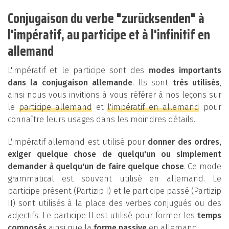
Conjugaison du verbe "zurücksenden" à
l'impératif, au participe et à l'infinitif en
allemand
L'impératif et le participe sont des
modes importants
dans la conjugaison allemande
. Ils sont
très utilisés
,
ainsi nous vous invitions à vous référer à nos leçons sur
le
participe allemand
et
l'impératif en allemand
pour
connaître leurs usages dans les moindres détails.
L'impératif allemand est utilisé pour
donner des ordres,
exiger quelque chose de quelqu'un ou simplement
demander à quelqu'un de faire quelque chose
. Ce mode
grammatical est souvent utilisé en allemand. Le
participe présent (Partizip I) et le participe passé (Partizip
II) sont utilisés à la place des verbes conjugués ou des
adjectifs. Le participe II est utilisé pour former les
temps
composés
ainsi que la
forme passive
en allemand.