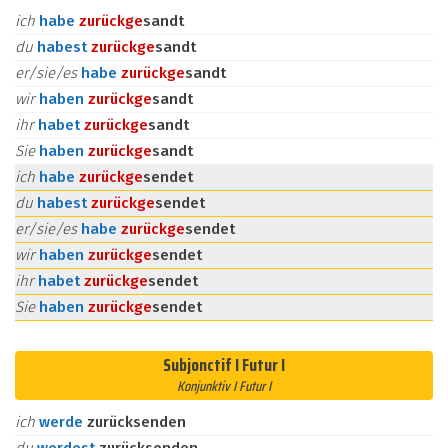
ich
habe
zurück
ge
sandt
du
habest
zurück
ge
sandt
er/sie/es
habe
zurück
ge
sandt
wir
haben
zurück
ge
sandt
ihr
habet
zurück
ge
sandt
Sie
haben
zurück
ge
sandt
ich
habe
zurück
ge
sendet
du
habest
zurück
ge
sendet
er/sie/es
habe
zurück
ge
sendet
wir
haben
zurück
ge
sendet
ihr
habet
zurück
ge
sendet
Sie
haben
zurück
ge
sendet
Subjonctif I Futur I
Konjunktiv I Futur I
ich
werde
zurücksenden