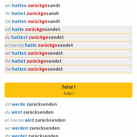
wir
hatten
zurück
ge
sandt
ihr
hattet
zurück
ge
sandt
Sie
hatten
zurück
ge
sandt
ich
hatte
zurück
ge
sendet
du
hattest
zurück
ge
sendet
er/sie/es
hatte
zurück
ge
sendet
wir
hatten
zurück
ge
sendet
ihr
hattet
zurück
ge
sendet
Sie
hatten
zurück
ge
sendet
Futur I
Futur I
ich
werde
zurücksenden
du
wirst
zurücksenden
er/sie/es
wird
zurücksenden
wir
werden
zurücksenden
ihr
werdet
zurücksenden