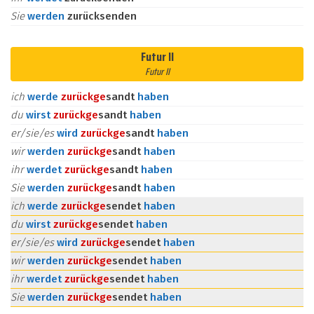
Sie
werden
zurücksenden
Futur II
Futur II
ich
werde
zurück
ge
sandt
haben
du
wirst
zurück
ge
sandt
haben
er/sie/es
wird
zurück
ge
sandt
haben
wir
werden
zurück
ge
sandt
haben
ihr
werdet
zurück
ge
sandt
haben
Sie
werden
zurück
ge
sandt
haben
ich
werde
zurück
ge
sendet
haben
du
wirst
zurück
ge
sendet
haben
er/sie/es
wird
zurück
ge
sendet
haben
wir
werden
zurück
ge
sendet
haben
ihr
werdet
zurück
ge
sendet
haben
Sie
werden
zurück
ge
sendet
haben