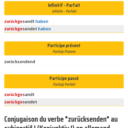
Infinitif - Parfait
Infinitiv - Perfekt
zurück
ge
sandt
haben
zurück
ge
sendet
haben
Participe présent
Partizip Präsens
zurücksendend
Participe passé
Partizip Perfekt
zurück
ge
sandt
zurück
ge
sendet
Conjugaison du verbe "zurücksenden" au