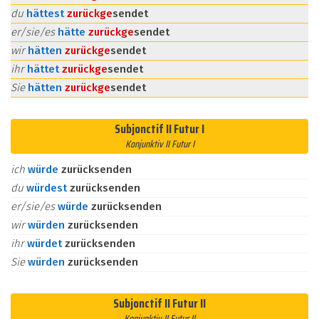
du
hättest
zurück
ge
sendet
er/sie/es
hätte
zurück
ge
sendet
wir
hätten
zurück
ge
sendet
ihr
hättet
zurück
ge
sendet
Sie
hätten
zurück
ge
sendet
Subjonctif II Futur I
Konjunktiv II Futur I
ich
würde
zurücksenden
du
würdest
zurücksenden
er/sie/es
würde
zurücksenden
wir
würden
zurücksenden
ihr
würdet
zurücksenden
Sie
würden
zurücksenden
Subjonctif II Futur II
Konjunktiv II Futur II