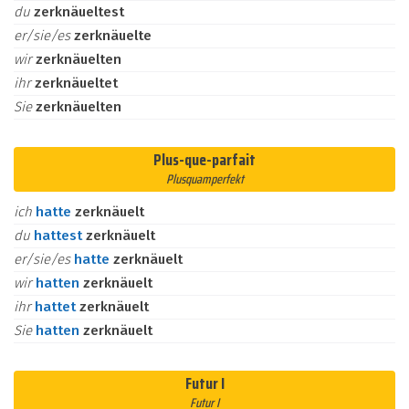
du
zerknäueltest
er/sie/es
zerknäuelte
wir
zerknäuelten
ihr
zerknäueltet
Sie
zerknäuelten
Plus-que-parfait
Plusquamperfekt
ich
hatte
zerknäuelt
du
hattest
zerknäuelt
er/sie/es
hatte
zerknäuelt
wir
hatten
zerknäuelt
ihr
hattet
zerknäuelt
Sie
hatten
zerknäuelt
Futur I
Futur I