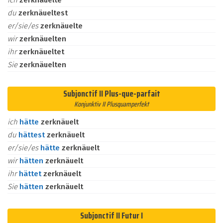
ich
zerknäuelte
du
zerknäueltest
er/sie/es
zerknäuelte
wir
zerknäuelten
ihr
zerknäueltet
Sie
zerknäuelten
Subjonctif II Plus-que-parfait
Konjunktiv II Plusquamperfekt
ich
hätte
zerknäuelt
du
hättest
zerknäuelt
er/sie/es
hätte
zerknäuelt
wir
hätten
zerknäuelt
ihr
hättet
zerknäuelt
Sie
hätten
zerknäuelt
Subjonctif II Futur I