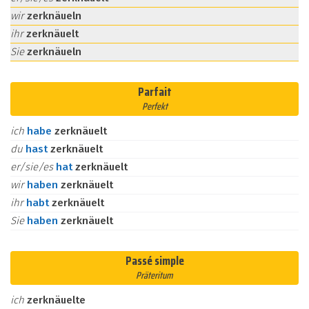
wir
zerknäueln
ihr
zerknäuelt
Sie
zerknäueln
Parfait
Perfekt
ich
habe
zerknäuelt
du
hast
zerknäuelt
er/sie/es
hat
zerknäuelt
wir
haben
zerknäuelt
ihr
habt
zerknäuelt
Sie
haben
zerknäuelt
Passé simple
Präteritum
ich
zerknäuelte