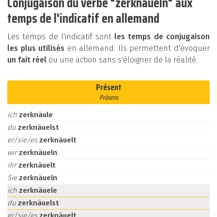
Conjugaison du verbe "zerknäueln" aux
temps de l'indicatif en allemand
Les temps de l'indicatif sont
les temps de conjugaison
les plus utilisés
en allemand. Ils permettent d'évoquer
un fait réel
ou une action sans s'éloigner de la réalité.
Présent
Präsens
ich
zerknäule
du
zerknäuelst
er/sie/es
zerknäuelt
wir
zerknäueln
ihr
zerknäuelt
Sie
zerknäueln
ich
zerknäuele
du
zerknäuelst
er/sie/es
zerknäuelt