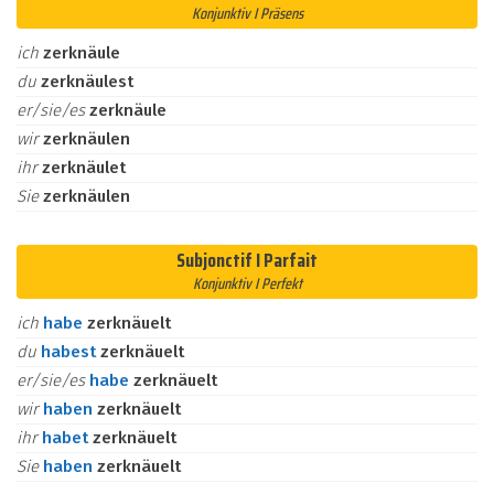
Konjunktiv I Präsens
ich
zerknäule
du
zerknäulest
er/sie/es
zerknäule
wir
zerknäulen
ihr
zerknäulet
Sie
zerknäulen
Subjonctif I Parfait
Konjunktiv I Perfekt
ich
habe
zerknäuelt
du
habest
zerknäuelt
er/sie/es
habe
zerknäuelt
wir
haben
zerknäuelt
ihr
habet
zerknäuelt
Sie
haben
zerknäuelt