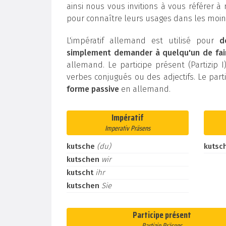
ainsi nous vous invitions à vous référer à
pour connaître leurs usages dans les moind
L'impératif allemand est utilisé pour
d
simplement demander à quelqu'un de fai
allemand. Le participe présent (Partizip I)
verbes conjugués ou des adjectifs. Le parti
forme passive
en allemand.
Impératif
Imperativ Präsens
kutsche
(du)
kutsc
kutschen
wir
kutscht
ihr
kutschen
Sie
Participe présent
Partizip Präsens