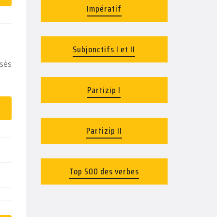
Impératif
Subjonctifs I et II
isés
.
Partizip I
Partizip II
Top 500 des verbes