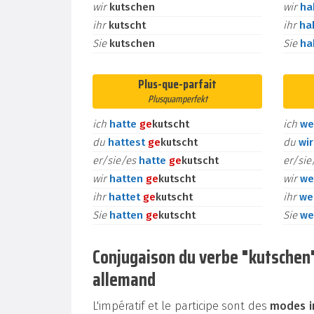
wir
kutschen
wir
h
ihr
kutscht
ihr
ha
Sie
kutschen
Sie
h
Plus-que-parfait
Plusquamperfekt
ich
hatte
ge
kutscht
ich
we
du
hattest
ge
kutscht
du
wi
er/sie/es
hatte
ge
kutscht
er/si
wir
hatten
ge
kutscht
wir
we
ihr
hattet
ge
kutscht
ihr
we
Sie
hatten
ge
kutscht
Sie
we
Conjugaison du verbe "kutschen" à
allemand
L'impératif et le participe sont des
modes i