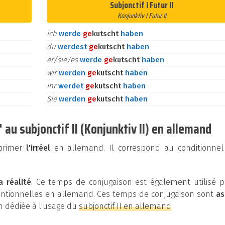
Subjonctif I Futur II
Konjunktiv I Futur II
ich
werde
ge
kutscht
haben
du
werdest
ge
kutscht
haben
er/sie/es
werde
ge
kutscht
haben
wir
werden
ge
kutscht
haben
ihr
werdet
ge
kutscht
haben
Sie
werden
ge
kutscht
haben
au subjonctif II (Konjunktiv II) en allemand
xprimer
l'irréel
en allemand. Il correspond au conditionnel
a réalité
. Ce temps de conjugaison est également utilisé p
entionnelles en allemand. Ces temps de conjugaison sont
as
on dédiée à l'usage du
subjonctif II en allemand
.