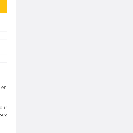
 en
our
sez