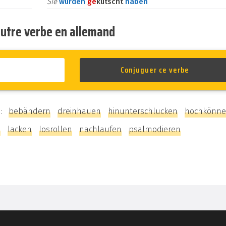
Sie
würden
ge
kutscht
haben
autre verbe en allemand
 :
bebändern
dreinhauen
hinunterschlucken
hochkönn
n
lacken
losrollen
nachlaufen
psalmodieren