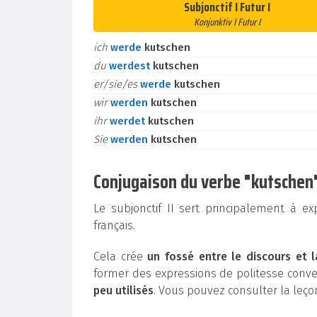
Subjonctif I Futur I
Konjunktiv I Futur I
ich
werde
kutschen
du
werdest
kutschen
er/sie/es
werde
kutschen
wir
werden
kutschen
ihr
werdet
kutschen
Sie
werden
kutschen
Conjugaison du verbe "kutschen" 
Le subjonctif II sert principalement à e
français.
Cela crée
un fossé entre le discours et l
former des expressions de politesse conv
peu utilisés
. Vous pouvez consulter la leç