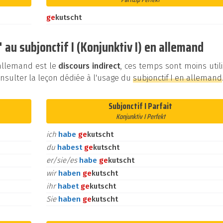
ge
kutscht
au subjonctif I (Konjunktiv I) en allemand
n allemand est le
discours indirect
, ces temps sont moins util
sulter la leçon dédiée à l'usage du
subjonctif I en allemand
Subjonctif I Parfait
Konjunktiv I Perfekt
ich
habe
ge
kutscht
du
habest
ge
kutscht
er/sie/es
habe
ge
kutscht
wir
haben
ge
kutscht
ihr
habet
ge
kutscht
Sie
haben
ge
kutscht