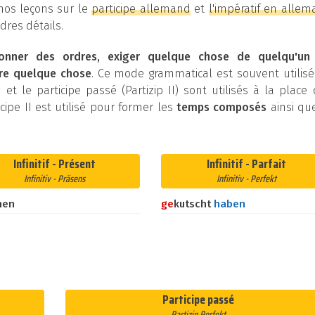
 nos leçons sur le
participe allemand
et
l'impératif en alle
res détails.
onner des ordres, exiger quelque chose de quelqu'un
re quelque chose
. Ce mode grammatical est souvent utilis
 et le participe passé (Partizip II) sont utilisés à la place
cipe II est utilisé pour former les
temps composés
ainsi qu
Infinitif - Présent
Infinitif - Parfait
Infinitiv - Präsens
Infinitiv - Perfekt
hen
ge
kutscht
haben
Participe passé
Partizip Perfekt