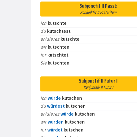
Subjonctif II Passé
Konjunktiv II Präteritum
ich
kutschte
du
kutschtest
er/sie/es
kutschte
wir
kutschten
ihr
kutschtet
Sie
kutschten
Subjonctif II Futur I
Konjunktiv II Futur I
ich
würde
kutschen
du
würdest
kutschen
er/sie/es
würde
kutschen
wir
würden
kutschen
ihr
würdet
kutschen