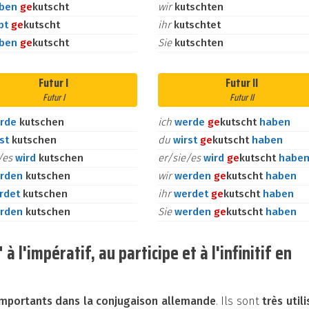
aben
ge
kutscht
wir
kutschten
bt
ge
kutscht
ihr
kutschtet
aben
ge
kutscht
Sie
kutschten
Futur I
Futur II
Futur I
Futur II
rde
kutschen
ich
werde
ge
kutscht
haben
rst
kutschen
du
wirst
ge
kutscht
haben
e/es
wird
kutschen
er/sie/es
wird
ge
kutscht
habe
rden
kutschen
wir
werden
ge
kutscht
haben
rdet
kutschen
ihr
werdet
ge
kutscht
haben
rden
kutschen
Sie
werden
ge
kutscht
haben
 l'impératif, au participe et à l'infinitif en
mportants dans la conjugaison allemande
. Ils sont
très util