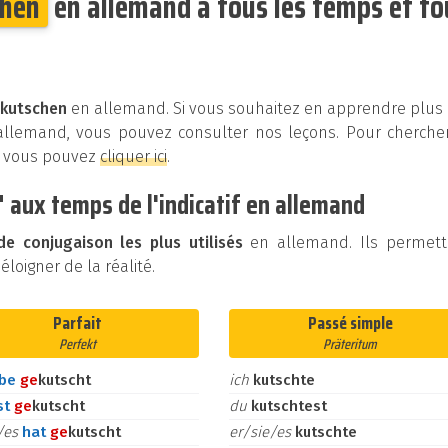
chen
en allemand à tous les temps et to
 kutschen
en allemand. Si vous souhaitez en apprendre plus
 allemand, vous pouvez consulter nos leçons. Pour cherche
, vous pouvez
cliquer ici
.
 aux temps de l'indicatif en allemand
e conjugaison les plus utilisés
en allemand. Ils permett
loigner de la réalité.
Parfait
Passé simple
Perfekt
Präteritum
abe
ge
kutscht
ich
kutschte
st
ge
kutscht
du
kutschtest
e/es
hat
ge
kutscht
er/sie/es
kutschte