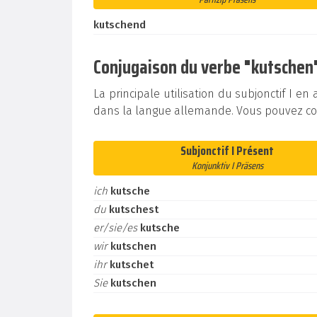
kutschend
Conjugaison du verbe "kutschen" 
La principale utilisation du subjonctif I e
dans la langue allemande. Vous pouvez con
Subjonctif I Présent
Konjunktiv I Präsens
ich
kutsche
du
kutschest
er/sie/es
kutsche
wir
kutschen
ihr
kutschet
Sie
kutschen