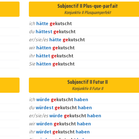
Subjonctif II Plus-que-parfait
Konjunktiv II Plusquamperfekt
ich
hätte
ge
kutscht
du
hättest
ge
kutscht
er/sie/es
hätte
ge
kutscht
wir
hätten
ge
kutscht
ihr
hättet
ge
kutscht
Sie
hätten
ge
kutscht
Subjonctif II Futur II
Konjunktiv II Futur II
ich
würde
ge
kutscht
haben
du
würdest
ge
kutscht
haben
er/sie/es
würde
ge
kutscht
haben
wir
würden
ge
kutscht
haben
ihr
würdet
ge
kutscht
haben