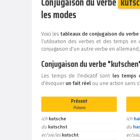
Conjugaison du verbe
kuts
les modes
Voici les
tableaux de conjugaison du verbe
l'utilisation des verbes et des temps en
conjugaison d'un autre verbe en allemand
Conjugaison du verbe "kutschen"
Les temps de l'indicatif sont
les temps d
d'évoquer
un fait réel
ou une action sans s'é
Présent
Präsens
ich
kutsche
ich
h
du
kutschst
du
ha
er/sie/es
kutscht
er/si