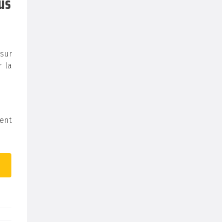
us
 sur
r la
ent