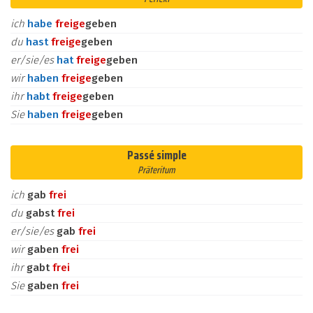
ich
habe
frei
ge
geben
du
hast
frei
ge
geben
er/sie/es
hat
frei
ge
geben
wir
haben
frei
ge
geben
ihr
habt
frei
ge
geben
Sie
haben
frei
ge
geben
Passé simple
Präteritum
ich
gab
frei
du
gabst
frei
er/sie/es
gab
frei
wir
gaben
frei
ihr
gabt
frei
Sie
gaben
frei