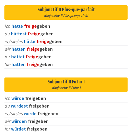
Subjonctif II Plus-que-parfait
Konjunktiv II Plusquamperfekt
ich
hätte
frei
ge
geben
du
hättest
frei
ge
geben
er/sie/es
hätte
frei
ge
geben
wir
hätten
frei
ge
geben
ihr
hättet
frei
ge
geben
Sie
hätten
frei
ge
geben
Subjonctif II Futur I
Konjunktiv II Futur I
ich
würde
freigeben
du
würdest
freigeben
er/sie/es
würde
freigeben
wir
würden
freigeben
ihr
würdet
freigeben