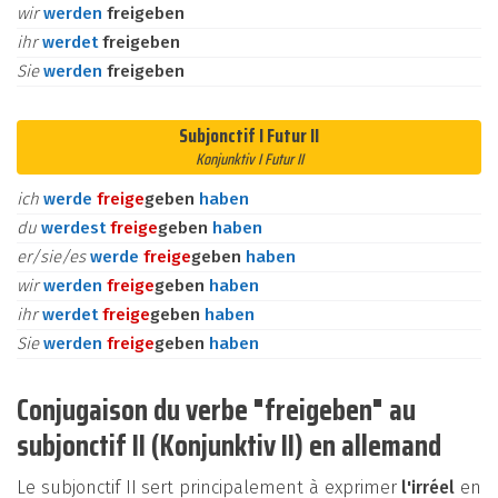
wir
werden
freigeben
ihr
werdet
freigeben
Sie
werden
freigeben
Subjonctif I Futur II
Konjunktiv I Futur II
ich
werde
frei
ge
geben
haben
du
werdest
frei
ge
geben
haben
er/sie/es
werde
frei
ge
geben
haben
wir
werden
frei
ge
geben
haben
ihr
werdet
frei
ge
geben
haben
Sie
werden
frei
ge
geben
haben
Conjugaison du verbe "freigeben" au
subjonctif II (Konjunktiv II) en allemand
Le subjonctif II sert principalement à exprimer
l'irréel
en