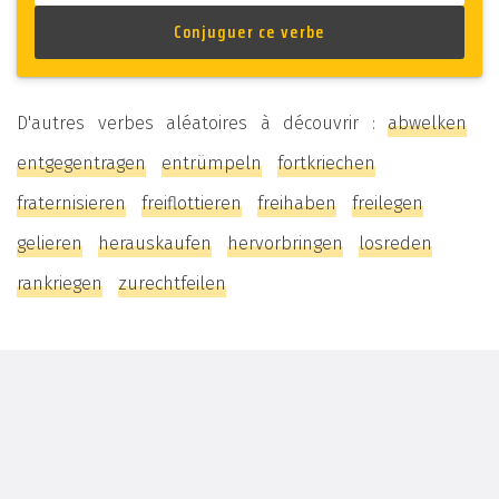
D'autres verbes aléatoires à découvrir :
abwelken
entgegentragen
entrümpeln
fortkriechen
fraternisieren
freiflottieren
freihaben
freilegen
gelieren
herauskaufen
hervorbringen
losreden
rankriegen
zurechtfeilen