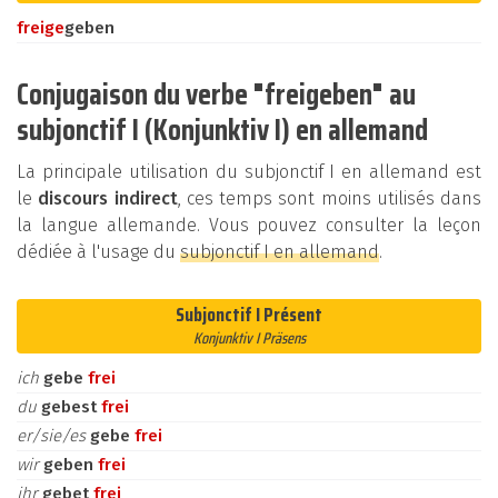
frei
ge
geben
Conjugaison du verbe "freigeben" au
subjonctif I (Konjunktiv I) en allemand
La principale utilisation du subjonctif I en allemand est
le
discours indirect
, ces temps sont moins utilisés dans
la langue allemande. Vous pouvez consulter la leçon
dédiée à l'usage du
subjonctif I en allemand
.
Subjonctif I Présent
Konjunktiv I Präsens
ich
gebe
frei
du
gebest
frei
er/sie/es
gebe
frei
wir
geben
frei
ihr
gebet
frei