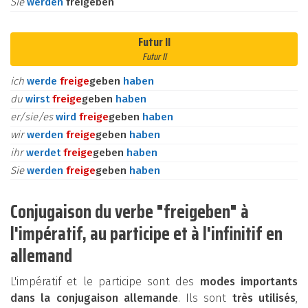
Sie
werden
freigeben
Futur II
Futur II
ich
werde
frei
ge
geben
haben
du
wirst
frei
ge
geben
haben
er/sie/es
wird
frei
ge
geben
haben
wir
werden
frei
ge
geben
haben
ihr
werdet
frei
ge
geben
haben
Sie
werden
frei
ge
geben
haben
Conjugaison du verbe "freigeben" à
l'impératif, au participe et à l'infinitif en
allemand
L'impératif et le participe sont des
modes importants
dans la conjugaison allemande
. Ils sont
très utilisés
,