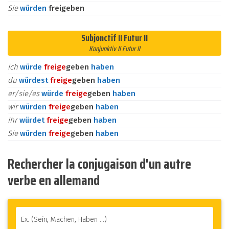
Sie
würden
freigeben
Subjonctif II Futur II
Konjunktiv II Futur II
ich
würde
frei
ge
geben
haben
du
würdest
frei
ge
geben
haben
er/sie/es
würde
frei
ge
geben
haben
wir
würden
frei
ge
geben
haben
ihr
würdet
frei
ge
geben
haben
Sie
würden
frei
ge
geben
haben
Rechercher la conjugaison d'un autre
verbe en allemand