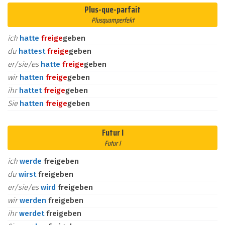
Plus-que-parfait
Plusquamperfekt
ich
hatte
frei
ge
geben
du
hattest
frei
ge
geben
er/sie/es
hatte
frei
ge
geben
wir
hatten
frei
ge
geben
ihr
hattet
frei
ge
geben
Sie
hatten
frei
ge
geben
Futur I
Futur I
ich
werde
freigeben
du
wirst
freigeben
er/sie/es
wird
freigeben
wir
werden
freigeben
ihr
werdet
freigeben