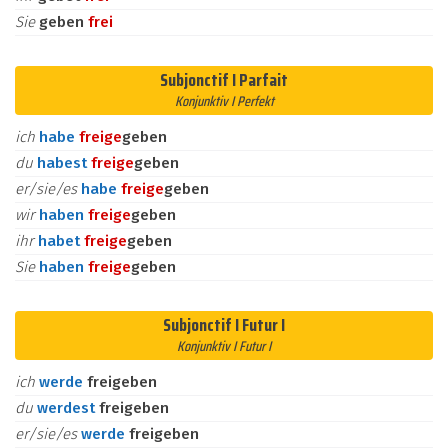
Sie
geben
frei
Subjonctif I Parfait
Konjunktiv I Perfekt
ich
habe
frei
ge
geben
du
habest
frei
ge
geben
er/sie/es
habe
frei
ge
geben
wir
haben
frei
ge
geben
ihr
habet
frei
ge
geben
Sie
haben
frei
ge
geben
Subjonctif I Futur I
Konjunktiv I Futur I
ich
werde
freigeben
du
werdest
freigeben
er/sie/es
werde
freigeben