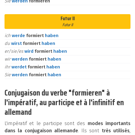
Sie
werden
formieren
Futur II
Futur II
ich
werde
formiert
haben
du
wirst
formiert
haben
er/sie/es
wird
formiert
haben
wir
werden
formiert
haben
ihr
werdet
formiert
haben
Sie
werden
formiert
haben
Conjugaison du verbe "formieren" à
l'impératif, au participe et à l'infinitif en
allemand
L'impératif et le participe sont des
modes importants
dans la conjugaison allemande
. Ils sont
très utilisés
,