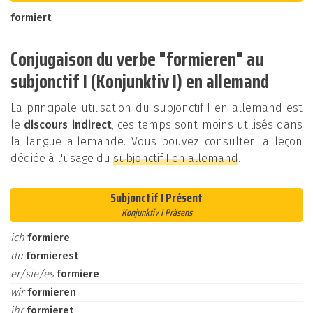
formiert
Conjugaison du verbe "formieren" au
subjonctif I (Konjunktiv I) en allemand
La principale utilisation du subjonctif I en allemand est
le
discours indirect
, ces temps sont moins utilisés dans
la langue allemande. Vous pouvez consulter la leçon
dédiée à l'usage du
subjonctif I en allemand
.
Subjonctif I Présent
Konjunktiv I Präsens
ich
formiere
du
formierest
er/sie/es
formiere
wir
formieren
ihr
formieret