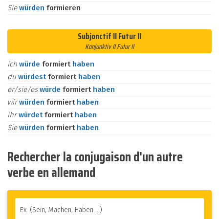
Sie
würden
formieren
Subjonctif II Futur II
Konjunktiv II Futur II
ich
würde
formiert
haben
du
würdest
formiert
haben
er/sie/es
würde
formiert
haben
wir
würden
formiert
haben
ihr
würdet
formiert
haben
Sie
würden
formiert
haben
Rechercher la conjugaison d'un autre
verbe en allemand