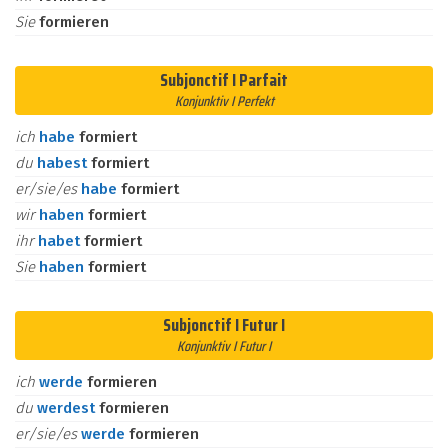
Sie
formieren
Subjonctif I Parfait
Konjunktiv I Perfekt
ich
habe
formiert
du
habest
formiert
er/sie/es
habe
formiert
wir
haben
formiert
ihr
habet
formiert
Sie
haben
formiert
Subjonctif I Futur I
Konjunktiv I Futur I
ich
werde
formieren
du
werdest
formieren
er/sie/es
werde
formieren