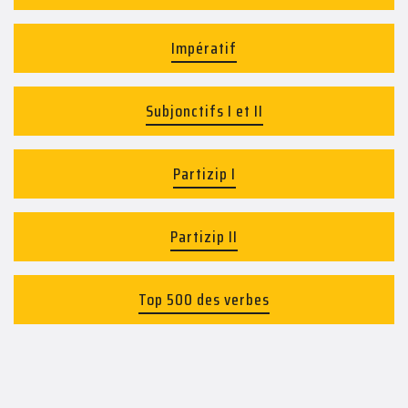
Impératif
Subjonctifs I et II
Partizip I
Partizip II
Top 500 des verbes