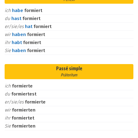
ich
habe
formiert
du
hast
formiert
er/sie/es
hat
formiert
wir
haben
formiert
ihr
habt
formiert
Sie
haben
formiert
Passé simple
Präteritum
ich
formierte
du
formiertest
er/sie/es
formierte
wir
formierten
ihr
formiertet
Sie
formierten