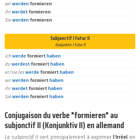
wir
werden
formieren
ihr
werdet
formieren
Sie
werden
formieren
Subjonctif I Futur II
Konjunktiv I Futur II
ich
werde
formiert
haben
du
werdest
formiert
haben
er/sie/es
werde
formiert
haben
wir
werden
formiert
haben
ihr
werdet
formiert
haben
Sie
werden
formiert
haben
Conjugaison du verbe "formieren" au
subjonctif II (Konjunktiv II) en allemand
Le subjonctif II sert principalement à exprimer
l'irréel
en