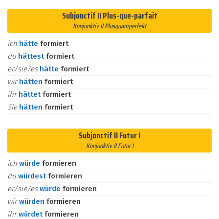
Subjonctif II Plus-que-parfait
Konjunktiv II Plusquamperfekt
ich
hätte
formiert
du
hättest
formiert
er/sie/es
hätte
formiert
wir
hätten
formiert
ihr
hättet
formiert
Sie
hätten
formiert
Subjonctif II Futur I
Konjunktiv II Futur I
ich
würde
formieren
du
würdest
formieren
er/sie/es
würde
formieren
wir
würden
formieren
ihr
würdet
formieren