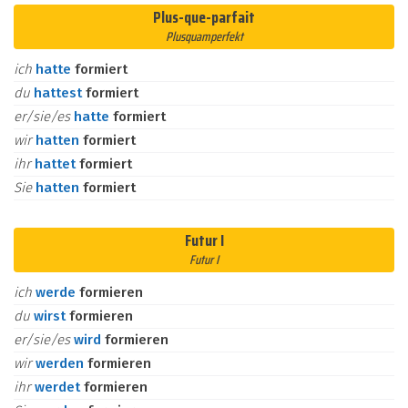
Plus-que-parfait
Plusquamperfekt
ich
hatte
formiert
du
hattest
formiert
er/sie/es
hatte
formiert
wir
hatten
formiert
ihr
hattet
formiert
Sie
hatten
formiert
Futur I
Futur I
ich
werde
formieren
du
wirst
formieren
er/sie/es
wird
formieren
wir
werden
formieren
ihr
werdet
formieren