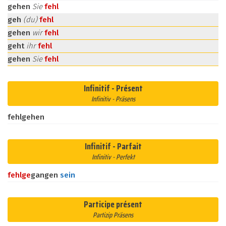
gehen
Sie
fehl
geh
(du)
fehl
gehen
wir
fehl
geht
ihr
fehl
gehen
Sie
fehl
Infinitif - Présent
Infinitiv - Präsens
fehlgehen
Infinitif - Parfait
Infinitiv - Perfekt
fehl
ge
gangen
sein
Participe présent
Partizip Präsens