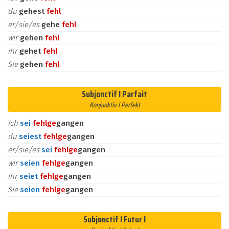
du
gehest
fehl
er/sie/es
gehe
fehl
wir
gehen
fehl
ihr
gehet
fehl
Sie
gehen
fehl
Subjonctif I Parfait
Konjunktiv I Perfekt
ich
sei
fehl
ge
gangen
du
seiest
fehl
ge
gangen
er/sie/es
sei
fehl
ge
gangen
wir
seien
fehl
ge
gangen
ihr
seiet
fehl
ge
gangen
Sie
seien
fehl
ge
gangen
Subjonctif I Futur I