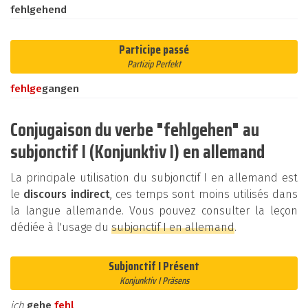
fehlgehend
Participe passé
Partizip Perfekt
fehl
ge
gangen
Conjugaison du verbe "fehlgehen" au
subjonctif I (Konjunktiv I) en allemand
La principale utilisation du subjonctif I en allemand est
le
discours indirect
, ces temps sont moins utilisés dans
la langue allemande. Vous pouvez consulter la leçon
dédiée à l'usage du
subjonctif I en allemand
.
Subjonctif I Présent
Konjunktiv I Präsens
ich
gehe
fehl