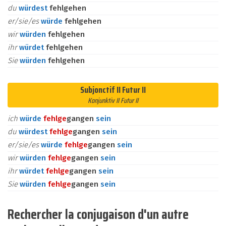
du
würdest
fehlgehen
er/sie/es
würde
fehlgehen
wir
würden
fehlgehen
ihr
würdet
fehlgehen
Sie
würden
fehlgehen
Subjonctif II Futur II
Konjunktiv II Futur II
ich
würde
fehl
ge
gangen
sein
du
würdest
fehl
ge
gangen
sein
er/sie/es
würde
fehl
ge
gangen
sein
wir
würden
fehl
ge
gangen
sein
ihr
würdet
fehl
ge
gangen
sein
Sie
würden
fehl
ge
gangen
sein
Rechercher la conjugaison d'un autre