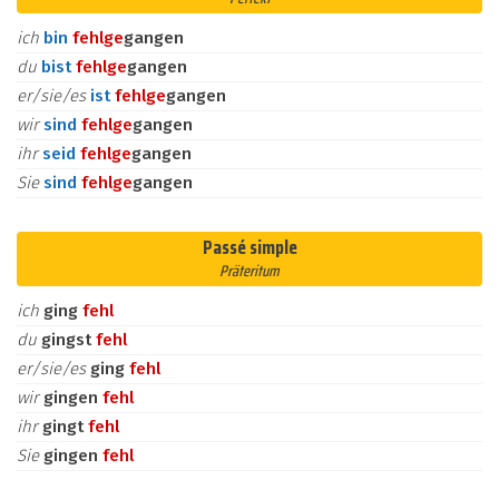
ich
bin
fehl
ge
gangen
du
bist
fehl
ge
gangen
er/sie/es
ist
fehl
ge
gangen
wir
sind
fehl
ge
gangen
ihr
seid
fehl
ge
gangen
Sie
sind
fehl
ge
gangen
Passé simple
Präteritum
ich
ging
fehl
du
gingst
fehl
er/sie/es
ging
fehl
wir
gingen
fehl
ihr
gingt
fehl
Sie
gingen
fehl