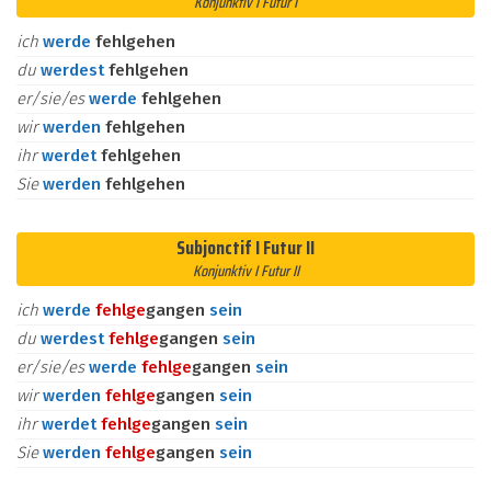
Konjunktiv I Futur I
ich
werde
fehlgehen
du
werdest
fehlgehen
er/sie/es
werde
fehlgehen
wir
werden
fehlgehen
ihr
werdet
fehlgehen
Sie
werden
fehlgehen
Subjonctif I Futur II
Konjunktiv I Futur II
ich
werde
fehl
ge
gangen
sein
du
werdest
fehl
ge
gangen
sein
er/sie/es
werde
fehl
ge
gangen
sein
wir
werden
fehl
ge
gangen
sein
ihr
werdet
fehl
ge
gangen
sein
Sie
werden
fehl
ge
gangen
sein