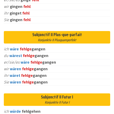
er/sie/es
ginge
fehl
wir
gingen
fehl
ihr
ginget
fehl
Sie
gingen
fehl
Subjonctif II Plus-que-parfait
Konjunktiv II Plusquamperfekt
ich
wäre
fehl
ge
gangen
du
wärest
fehl
ge
gangen
er/sie/es
wäre
fehl
ge
gangen
wir
wären
fehl
ge
gangen
ihr
wäret
fehl
ge
gangen
Sie
wären
fehl
ge
gangen
Subjonctif II Futur I
Konjunktiv II Futur I
ich
würde
fehlgehen