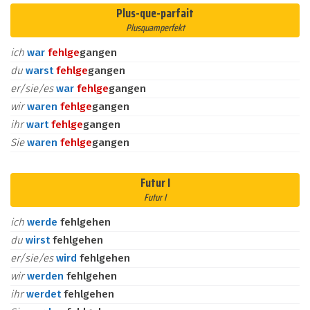
Plus-que-parfait
Plusquamperfekt
ich
war
fehl
ge
gangen
du
warst
fehl
ge
gangen
er/sie/es
war
fehl
ge
gangen
wir
waren
fehl
ge
gangen
ihr
wart
fehl
ge
gangen
Sie
waren
fehl
ge
gangen
Futur I
Futur I
ich
werde
fehlgehen
du
wirst
fehlgehen
er/sie/es
wird
fehlgehen
wir
werden
fehlgehen
ihr
werdet
fehlgehen