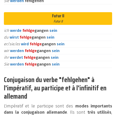
Sie
werden
fehlgehen
Futur II
Futur II
ich
werde
fehl
ge
gangen
sein
du
wirst
fehl
ge
gangen
sein
er/sie/es
wird
fehl
ge
gangen
sein
wir
werden
fehl
ge
gangen
sein
ihr
werdet
fehl
ge
gangen
sein
Sie
werden
fehl
ge
gangen
sein
Conjugaison du verbe "fehlgehen" à
l'impératif, au participe et à l'infinitif en
allemand
L'impératif et le participe sont des
modes importants
dans la conjugaison allemande
. Ils sont
très utilisés
,