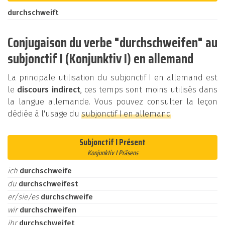
durchschweift
Conjugaison du verbe "durchschweifen" au
subjonctif I (Konjunktiv I) en allemand
La principale utilisation du subjonctif I en allemand est
le
discours indirect
, ces temps sont moins utilisés dans
la langue allemande. Vous pouvez consulter la leçon
dédiée à l'usage du
subjonctif I en allemand
.
Subjonctif I Présent
Konjunktiv I Präsens
ich
durchschweife
du
durchschweifest
er/sie/es
durchschweife
wir
durchschweifen
ihr
durchschweifet