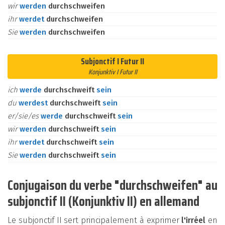
wir
werden
durchschweifen
ihr
werdet
durchschweifen
Sie
werden
durchschweifen
Subjonctif I Futur II
Konjunktiv I Futur II
ich
werde
durchschweift
sein
du
werdest
durchschweift
sein
er/sie/es
werde
durchschweift
sein
wir
werden
durchschweift
sein
ihr
werdet
durchschweift
sein
Sie
werden
durchschweift
sein
Conjugaison du verbe "durchschweifen" au
subjonctif II (Konjunktiv II) en allemand
Le subjonctif II sert principalement à exprimer
l'irréel
en