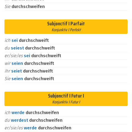
Sie
durchschweifen
Subjonctif I Parfait
Konjunktiv I Perfekt
ich
sei
durchschweift
du
seiest
durchschweift
er/sie/es
sei
durchschweift
wir
seien
durchschweift
ihr
seiet
durchschweift
Sie
seien
durchschweift
Subjonctif I Futur I
Konjunktiv I Futur I
ich
werde
durchschweifen
du
werdest
durchschweifen
er/sie/es
werde
durchschweifen