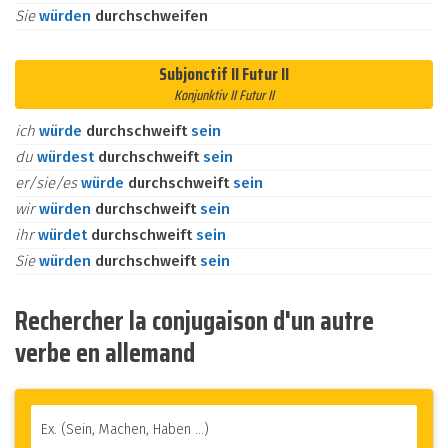
Sie
würden
durchschweifen
Subjonctif II Futur II
Konjunktiv II Futur II
ich
würde
durchschweift
sein
du
würdest
durchschweift
sein
er/sie/es
würde
durchschweift
sein
wir
würden
durchschweift
sein
ihr
würdet
durchschweift
sein
Sie
würden
durchschweift
sein
Rechercher la conjugaison d'un autre
verbe en allemand