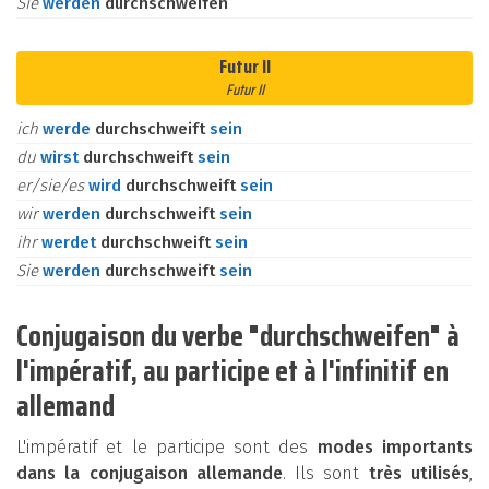
Sie
werden
durchschweifen
Futur II
Futur II
ich
werde
durchschweift
sein
du
wirst
durchschweift
sein
er/sie/es
wird
durchschweift
sein
wir
werden
durchschweift
sein
ihr
werdet
durchschweift
sein
Sie
werden
durchschweift
sein
Conjugaison du verbe "durchschweifen" à
l'impératif, au participe et à l'infinitif en
allemand
L'impératif et le participe sont des
modes importants
dans la conjugaison allemande
. Ils sont
très utilisés
,