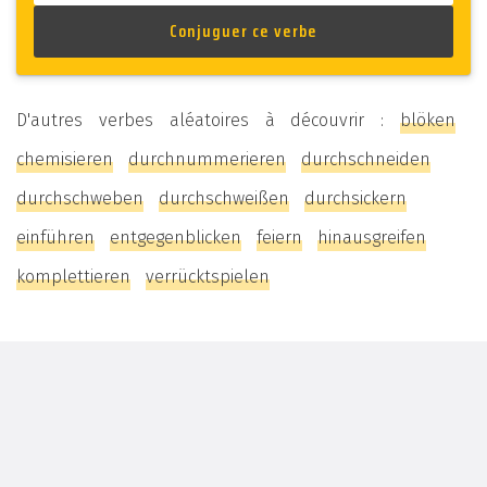
D'autres verbes aléatoires à découvrir :
blöken
chemisieren
durchnummerieren
durchschneiden
durchschweben
durchschweißen
durchsickern
einführen
entgegenblicken
feiern
hinausgreifen
komplettieren
verrücktspielen