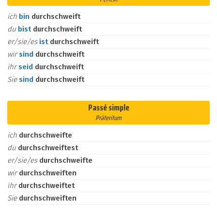
ich
bin
durchschweift
du
bist
durchschweift
er/sie/es
ist
durchschweift
wir
sind
durchschweift
ihr
seid
durchschweift
Sie
sind
durchschweift
Passé simple
Präteritum
ich
durchschweifte
du
durchschweiftest
er/sie/es
durchschweifte
wir
durchschweiften
ihr
durchschweiftet
Sie
durchschweiften