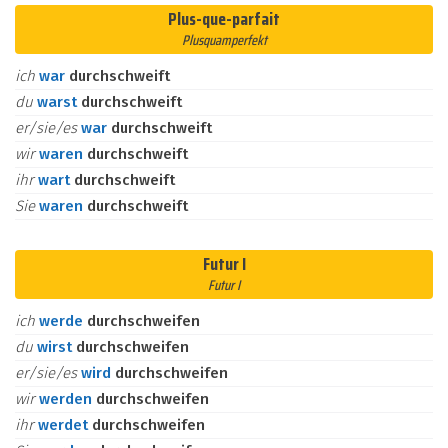
Plus-que-parfait
Plusquamperfekt
ich
war
durchschweift
du
warst
durchschweift
er/sie/es
war
durchschweift
wir
waren
durchschweift
ihr
wart
durchschweift
Sie
waren
durchschweift
Futur I
Futur I
ich
werde
durchschweifen
du
wirst
durchschweifen
er/sie/es
wird
durchschweifen
wir
werden
durchschweifen
ihr
werdet
durchschweifen