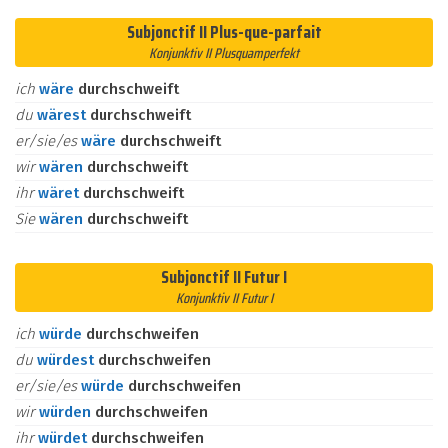
Subjonctif II Plus-que-parfait
Konjunktiv II Plusquamperfekt
ich
wäre
durchschweift
du
wärest
durchschweift
er/sie/es
wäre
durchschweift
wir
wären
durchschweift
ihr
wäret
durchschweift
Sie
wären
durchschweift
Subjonctif II Futur I
Konjunktiv II Futur I
ich
würde
durchschweifen
du
würdest
durchschweifen
er/sie/es
würde
durchschweifen
wir
würden
durchschweifen
ihr
würdet
durchschweifen