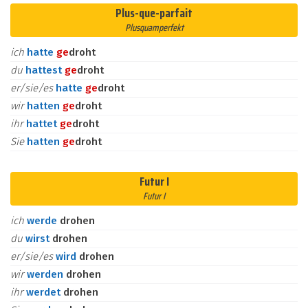
Plus-que-parfait
Plusquamperfekt
ich
hatte
ge
droht
du
hattest
ge
droht
er/sie/es
hatte
ge
droht
wir
hatten
ge
droht
ihr
hattet
ge
droht
Sie
hatten
ge
droht
Futur I
Futur I
ich
werde
drohen
du
wirst
drohen
er/sie/es
wird
drohen
wir
werden
drohen
ihr
werdet
drohen