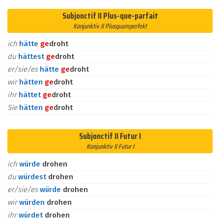
Subjonctif II Plus-que-parfait
Konjunktiv II Plusquamperfekt
ich
hätte
ge
droht
du
hättest
ge
droht
er/sie/es
hätte
ge
droht
wir
hätten
ge
droht
ihr
hättet
ge
droht
Sie
hätten
ge
droht
Subjonctif II Futur I
Konjunktiv II Futur I
ich
würde
drohen
du
würdest
drohen
er/sie/es
würde
drohen
wir
würden
drohen
ihr
würdet
drohen