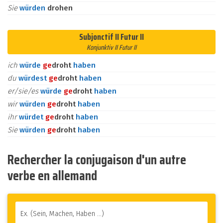
Sie
würden
drohen
Subjonctif II Futur II
Konjunktiv II Futur II
ich
würde
ge
droht
haben
du
würdest
ge
droht
haben
er/sie/es
würde
ge
droht
haben
wir
würden
ge
droht
haben
ihr
würdet
ge
droht
haben
Sie
würden
ge
droht
haben
Rechercher la conjugaison d'un autre
verbe en allemand