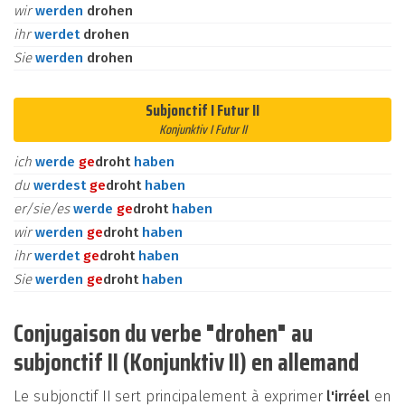
wir
werden
drohen
ihr
werdet
drohen
Sie
werden
drohen
Subjonctif I Futur II
Konjunktiv I Futur II
ich
werde
ge
droht
haben
du
werdest
ge
droht
haben
er/sie/es
werde
ge
droht
haben
wir
werden
ge
droht
haben
ihr
werdet
ge
droht
haben
Sie
werden
ge
droht
haben
Conjugaison du verbe "drohen" au
subjonctif II (Konjunktiv II) en allemand
Le subjonctif II sert principalement à exprimer
l'irréel
en