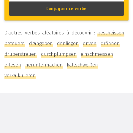
D'autres verbes aléatoires à découvrir :
bescheissen
beteuern
drangeben
drinliegen
driven
dröhnen
drüberstreuen
durchplumpsen
einschmeissen
erlesen
heruntermachen
kaltschweißen
verkalkulieren