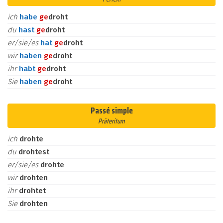
ich
habe
ge
droht
du
hast
ge
droht
er/sie/es
hat
ge
droht
wir
haben
ge
droht
ihr
habt
ge
droht
Sie
haben
ge
droht
Passé simple
Präteritum
ich
drohte
du
drohtest
er/sie/es
drohte
wir
drohten
ihr
drohtet
Sie
drohten