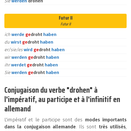
Sie
werden
drohen
Futur II
Futur II
ich
werde
ge
droht
haben
du
wirst
ge
droht
haben
er/sie/es
wird
ge
droht
haben
wir
werden
ge
droht
haben
ihr
werdet
ge
droht
haben
Sie
werden
ge
droht
haben
Conjugaison du verbe "drohen" à
l'impératif, au participe et à l'infinitif en
allemand
L'impératif et le participe sont des
modes importants
dans la conjugaison allemande
. Ils sont
très utilisés
,