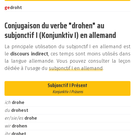
ge
droht
Conjugaison du verbe "drohen" au
subjonctif I (Konjunktiv I) en allemand
La principale utilisation du subjonctif I en allemand est
le
discours indirect
, ces temps sont moins utilisés dans
la langue allemande. Vous pouvez consulter la leçon
dédiée à l'usage du
subjonctif I en allemand
.
Subjonctif I Présent
Konjunktiv I Präsens
ich
drohe
du
drohest
er/sie/es
drohe
wir
drohen
ihr
drohet