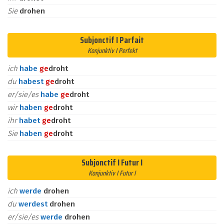
Sie
drohen
Subjonctif I Parfait
Konjunktiv I Perfekt
ich
habe
ge
droht
du
habest
ge
droht
er/sie/es
habe
ge
droht
wir
haben
ge
droht
ihr
habet
ge
droht
Sie
haben
ge
droht
Subjonctif I Futur I
Konjunktiv I Futur I
ich
werde
drohen
du
werdest
drohen
er/sie/es
werde
drohen