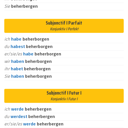
Sie
beherbergen
Subjonctif I Parfait
Konjunktiv I Perfekt
ich
habe
beherborgen
du
habest
beherborgen
er/sie/es
habe
beherborgen
wir
haben
beherborgen
ihr
habet
beherborgen
Sie
haben
beherborgen
Subjonctif I Futur I
Konjunktiv I Futur I
ich
werde
beherbergen
du
werdest
beherbergen
er/sie/es
werde
beherbergen