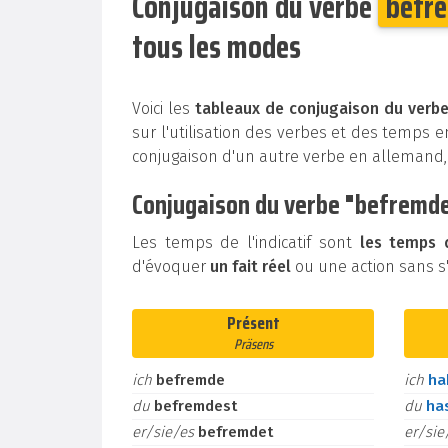
Conjugaison du verbe
befr
tous les modes
Voici les
tableaux de conjugaison du verb
sur l'utilisation des verbes et des temps 
conjugaison d'un autre verbe en allemand
Conjugaison du verbe "befremden
Les temps de l'indicatif sont
les temps d
d'évoquer
un fait réel
ou une action sans s'é
Présent
Präsens
ich
befremde
ich
h
du
befremdest
du
ha
er/sie/es
befremdet
er/si