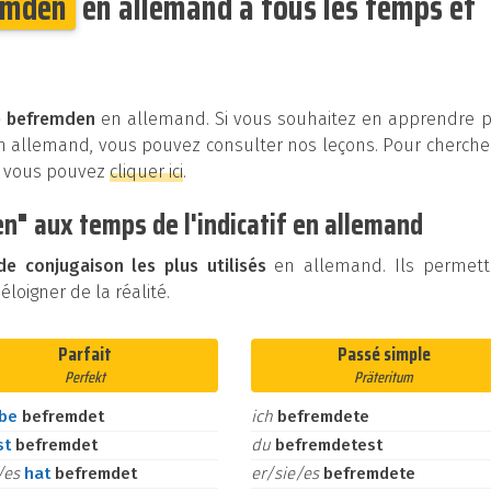
emden
en allemand à tous les temps et
e befremden
en allemand. Si vous souhaitez en apprendre p
en allemand, vous pouvez consulter nos leçons. Pour cherche
, vous pouvez
cliquer ici
.
" aux temps de l'indicatif en allemand
e conjugaison les plus utilisés
en allemand. Ils permett
loigner de la réalité.
Parfait
Passé simple
Perfekt
Präteritum
abe
befremdet
ich
befremdete
st
befremdet
du
befremdetest
e/es
hat
befremdet
er/sie/es
befremdete