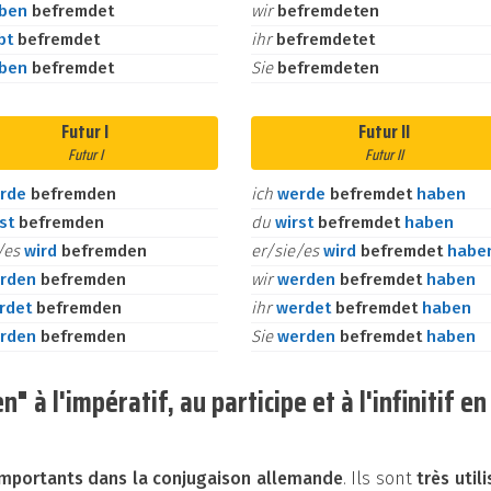
aben
befremdet
wir
befremdeten
bt
befremdet
ihr
befremdetet
aben
befremdet
Sie
befremdeten
Futur I
Futur II
Futur I
Futur II
rde
befremden
ich
werde
befremdet
haben
rst
befremden
du
wirst
befremdet
haben
e/es
wird
befremden
er/sie/es
wird
befremdet
habe
rden
befremden
wir
werden
befremdet
haben
rdet
befremden
ihr
werdet
befremdet
haben
rden
befremden
Sie
werden
befremdet
haben
à l'impératif, au participe et à l'infinitif en
mportants dans la conjugaison allemande
. Ils sont
très util