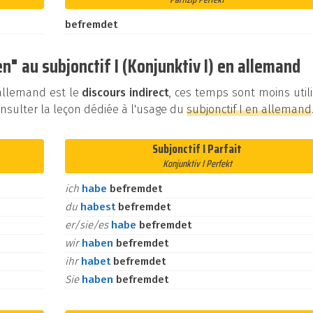
befremdet
" au subjonctif I (Konjunktiv I) en allemand
n allemand est le
discours indirect
, ces temps sont moins util
sulter la leçon dédiée à l'usage du
subjonctif I en allemand
Subjonctif I Parfait
Konjunktiv I Perfekt
ich
habe
befremdet
du
habest
befremdet
er/sie/es
habe
befremdet
wir
haben
befremdet
ihr
habet
befremdet
Sie
haben
befremdet