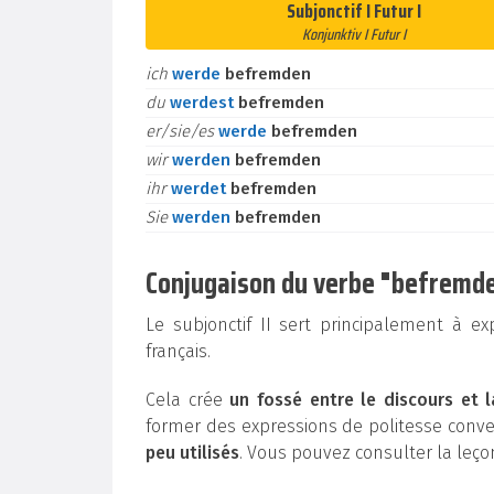
Subjonctif I Futur I
Konjunktiv I Futur I
ich
werde
befremden
du
werdest
befremden
er/sie/es
werde
befremden
wir
werden
befremden
ihr
werdet
befremden
Sie
werden
befremden
Conjugaison du verbe "befremden"
Le subjonctif II sert principalement à e
français.
Cela crée
un fossé entre le discours et l
former des expressions de politesse conv
peu utilisés
. Vous pouvez consulter la leç