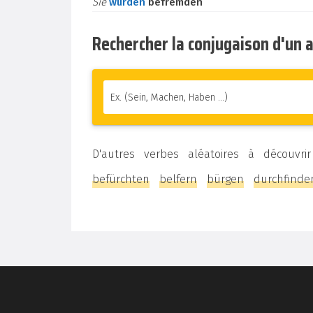
Sie
würden
befremden
Rechercher la conjugaison d'un 
D'autres verbes aléatoires à découvr
befürchten
belfern
bürgen
durchfinde