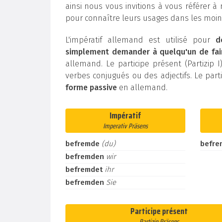
ainsi nous vous invitions à vous référer à
pour connaître leurs usages dans les moind
L'impératif allemand est utilisé pour
d
simplement demander à quelqu'un de fai
allemand. Le participe présent (Partizip I)
verbes conjugués ou des adjectifs. Le parti
forme passive
en allemand.
Impératif
Imperativ Präsens
befremde
(du)
befre
befremden
wir
befremdet
ihr
befremden
Sie
Participe présent
Partizip Präsens