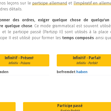
 nos leçons sur le
participe allemand
et
l'impératif en alle
res détails.
onner des ordres, exiger quelque chose de quelqu'un
re quelque chose
. Ce mode grammatical est souvent utilis
 et le participe passé (Partizip II) sont utilisés à la place
cipe II est utilisé pour former les
temps composés
ainsi qu
Infinitif - Présent
Infinitif - Parfait
Infinitiv - Präsens
Infinitiv - Perfekt
mden
befremdet
haben
Participe passé
Partizip Perfekt