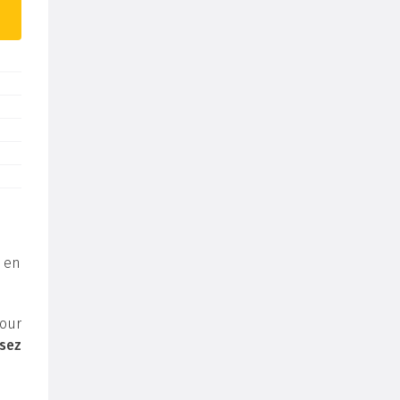
 en
our
sez