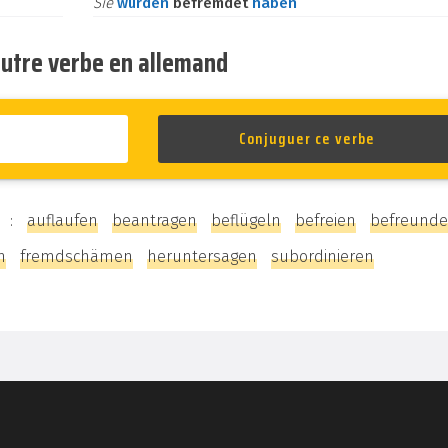
Sie
würden
befremdet
haben
autre verbe en allemand
ir :
auflaufen
beantragen
beflügeln
befreien
befreund
n
fremdschämen
heruntersagen
subordinieren