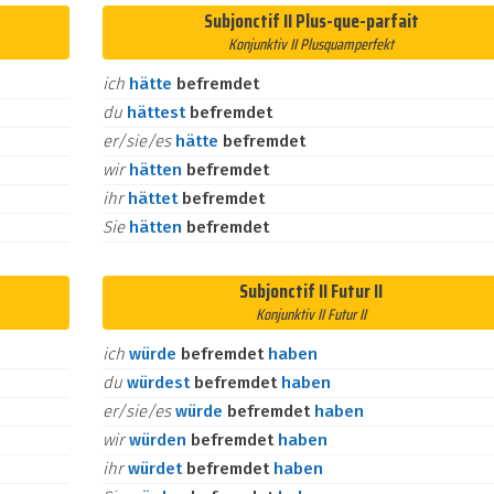
Subjonctif II Plus-que-parfait
Konjunktiv II Plusquamperfekt
ich
hätte
befremdet
du
hättest
befremdet
er/sie/es
hätte
befremdet
wir
hätten
befremdet
ihr
hättet
befremdet
Sie
hätten
befremdet
Subjonctif II Futur II
Konjunktiv II Futur II
ich
würde
befremdet
haben
du
würdest
befremdet
haben
er/sie/es
würde
befremdet
haben
wir
würden
befremdet
haben
ihr
würdet
befremdet
haben