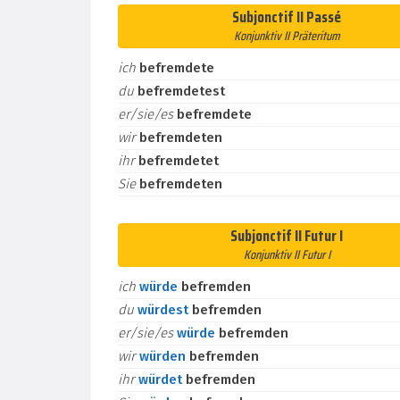
Subjonctif II Passé
Konjunktiv II Präteritum
ich
befremdete
du
befremdetest
er/sie/es
befremdete
wir
befremdeten
ihr
befremdetet
Sie
befremdeten
Subjonctif II Futur I
Konjunktiv II Futur I
ich
würde
befremden
du
würdest
befremden
er/sie/es
würde
befremden
wir
würden
befremden
ihr
würdet
befremden