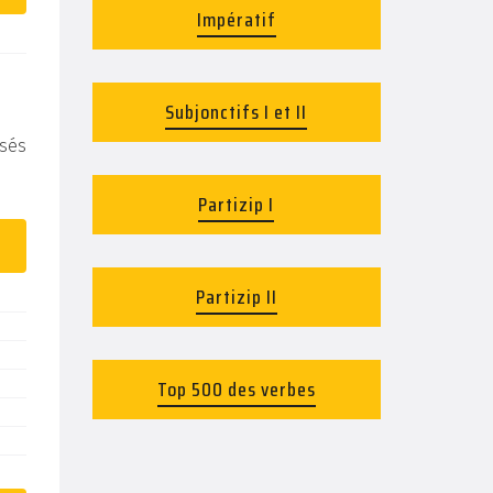
Impératif
Subjonctifs I et II
isés
.
Partizip I
Partizip II
Top 500 des verbes