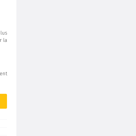
lus
r la
ent