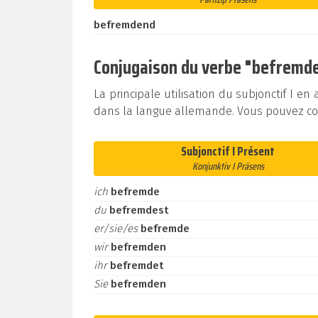
befremdend
Conjugaison du verbe "befremden
La principale utilisation du subjonctif I e
dans la langue allemande. Vous pouvez con
Subjonctif I Présent
Konjunktiv I Präsens
ich
befremde
du
befremdest
er/sie/es
befremde
wir
befremden
ihr
befremdet
Sie
befremden