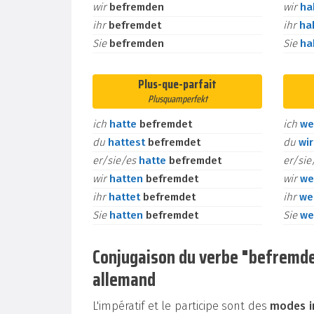
wir
befremden
wir
h
ihr
befremdet
ihr
ha
Sie
befremden
Sie
h
Plus-que-parfait
Plusquamperfekt
ich
hatte
befremdet
ich
we
du
hattest
befremdet
du
wi
er/sie/es
hatte
befremdet
er/si
wir
hatten
befremdet
wir
we
ihr
hattet
befremdet
ihr
we
Sie
hatten
befremdet
Sie
we
Conjugaison du verbe "befremden" 
allemand
L'impératif et le participe sont des
modes i