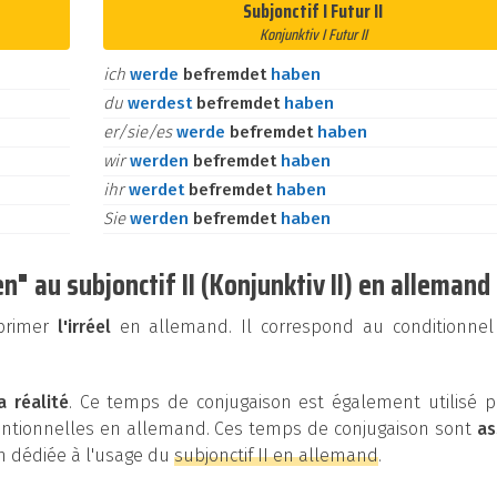
Subjonctif I Futur II
Konjunktiv I Futur II
ich
werde
befremdet
haben
du
werdest
befremdet
haben
er/sie/es
werde
befremdet
haben
wir
werden
befremdet
haben
ihr
werdet
befremdet
haben
Sie
werden
befremdet
haben
 au subjonctif II (Konjunktiv II) en allemand
xprimer
l'irréel
en allemand. Il correspond au conditionnel
a réalité
. Ce temps de conjugaison est également utilisé p
entionnelles en allemand. Ces temps de conjugaison sont
as
on dédiée à l'usage du
subjonctif II en allemand
.