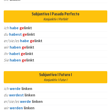
Subjuntivo I Pasado Perfecto
Konjunktiv I Perfekt
ich
habe
ge
linkt
du
habest
ge
linkt
er/sie/es
habe
ge
linkt
wir
haben
ge
linkt
ihr
habet
ge
linkt
Sie
haben
ge
linkt
Subjuntivo I Futuro I
Konjunktiv I Futur I
ich
werde
linken
du
werdest
linken
er/sie/es
werde
linken
wir
werden
linken