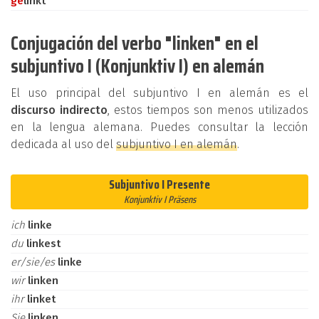
ge
linkt
Conjugación del verbo "linken" en el
subjuntivo I (Konjunktiv I) en alemán
El uso principal del subjuntivo I en alemán es el
discurso indirecto
, estos tiempos son menos utilizados
en la lengua alemana. Puedes consultar la lección
dedicada al uso del
subjuntivo I en alemán
.
Subjuntivo I Presente
Konjunktiv I Präsens
ich
linke
du
linkest
er/sie/es
linke
wir
linken
ihr
linket
Sie
linken