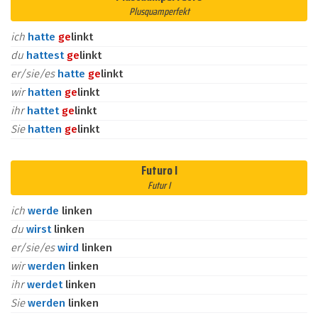
Plusquamperfekt
ich
hatte
ge
linkt
du
hattest
ge
linkt
er/sie/es
hatte
ge
linkt
wir
hatten
ge
linkt
ihr
hattet
ge
linkt
Sie
hatten
ge
linkt
Futuro I
Futur I
ich
werde
linken
du
wirst
linken
er/sie/es
wird
linken
wir
werden
linken
ihr
werdet
linken
Sie
werden
linken