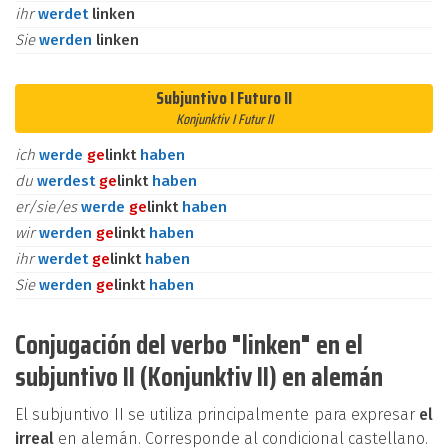
ihr
werdet
linken
Sie
werden
linken
Subjuntivo I Futuro II
Konjunktiv I Futur II
ich
werde
ge
linkt
haben
du
werdest
ge
linkt
haben
er/sie/es
werde
ge
linkt
haben
wir
werden
ge
linkt
haben
ihr
werdet
ge
linkt
haben
Sie
werden
ge
linkt
haben
Conjugación del verbo "linken" en el
subjuntivo II (Konjunktiv II) en alemán
El subjuntivo II se utiliza principalmente para expresar
el
irreal
en alemán. Corresponde al condicional castellano.