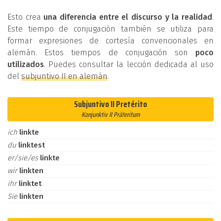
Esto crea
una diferencia entre el discurso y la realidad
.
Este tiempo de conjugación también se utiliza para
formar expresiones de cortesía convencionales en
alemán. Estos tiempos de conjugación son
poco
utilizados
. Puedes consultar la lección dedicada al uso
del
subjuntivo II en alemán
.
Subjuntivo II Pretérito
Konjunktiv II Präteritum
ich
linkte
du
linktest
er/sie/es
linkte
wir
linkten
ihr
linktet
Sie
linkten