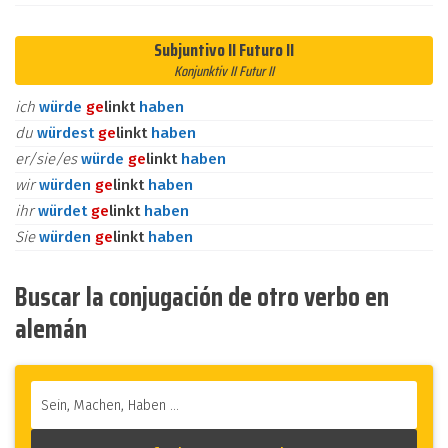
Subjuntivo II Futuro II
Konjunktiv II Futur II
ich
würde
ge
linkt
haben
du
würdest
ge
linkt
haben
er/sie/es
würde
ge
linkt
haben
wir
würden
ge
linkt
haben
ihr
würdet
ge
linkt
haben
Sie
würden
ge
linkt
haben
Buscar la conjugación de otro verbo en
alemán