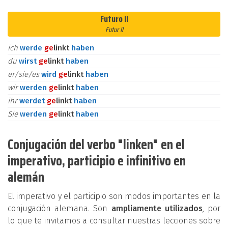
Futuro II
Futur II
ich
werde
ge
linkt
haben
du
wirst
ge
linkt
haben
er/sie/es
wird
ge
linkt
haben
wir
werden
ge
linkt
haben
ihr
werdet
ge
linkt
haben
Sie
werden
ge
linkt
haben
Conjugación del verbo "linken" en el
imperativo, participio e infinitivo en
alemán
El imperativo y el participio son modos importantes en la
conjugación alemana. Son
ampliamente utilizados
, por
lo que te invitamos a consultar nuestras lecciones sobre