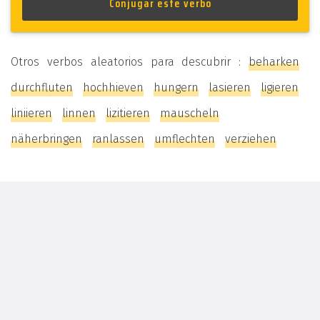
Otros verbos aleatorios para descubrir :
beharken
durchfluten
hochhieven
hungern
lasieren
ligieren
liniieren
linnen
lizitieren
mauscheln
näherbringen
ranlassen
umflechten
verziehen