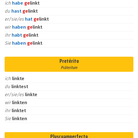
ich
habe
ge
linkt
du
hast
ge
linkt
er/sie/es
hat
ge
linkt
wir
haben
ge
linkt
ihr
habt
ge
linkt
Sie
haben
ge
linkt
Pretérito
Präteritum
ich
linkte
du
linktest
er/sie/es
linkte
wir
linkten
ihr
linktet
Sie
linkten
Pluscuamperfecto