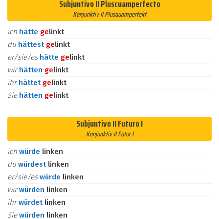
Subjuntivo II Pluscuamperfecto
Konjunktiv II Plusquamperfekt
ich
hätte
ge
linkt
du
hättest
ge
linkt
er/sie/es
hätte
ge
linkt
wir
hätten
ge
linkt
ihr
hättet
ge
linkt
Sie
hätten
ge
linkt
Subjuntivo II Futuro I
Konjunktiv II Futur I
ich
würde
linken
du
würdest
linken
er/sie/es
würde
linken
wir
würden
linken
ihr
würdet
linken
Sie
würden
linken