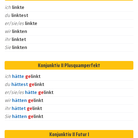
ich
linkte
du
linktest
er/sie/es
linkte
wir
linkten
ihr
linktet
Sie
linkten
Konjunktiv II Plusquamperfekt
ich
hätte
ge
linkt
du
hättest
ge
linkt
er/sie/es
hätte
ge
linkt
wir
hätten
ge
linkt
ihr
hättet
ge
linkt
Sie
hätten
ge
linkt
Konjunktiv II Futur I