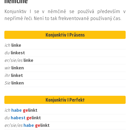
němčině
Konjunktiv I se v němčině se používá především v
nepřímé řeči. Není to tak frekventovaně používaný čas.
Konjunktiv I Präsens
ich
linke
du
linkest
er/sie/es
linke
wir
linken
ihr
linket
Sie
linken
Konjunktiv I Perfekt
ich
habe
ge
linkt
du
habest
ge
linkt
er/sie/es
habe
ge
linkt