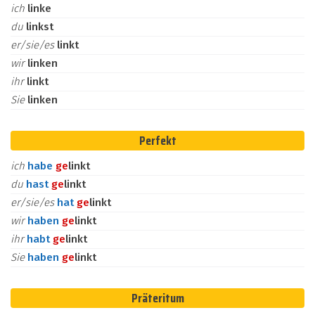
ich
linke
du
linkst
er/sie/es
linkt
wir
linken
ihr
linkt
Sie
linken
Perfekt
ich
habe
ge
linkt
du
hast
ge
linkt
er/sie/es
hat
ge
linkt
wir
haben
ge
linkt
ihr
habt
ge
linkt
Sie
haben
ge
linkt
Präteritum