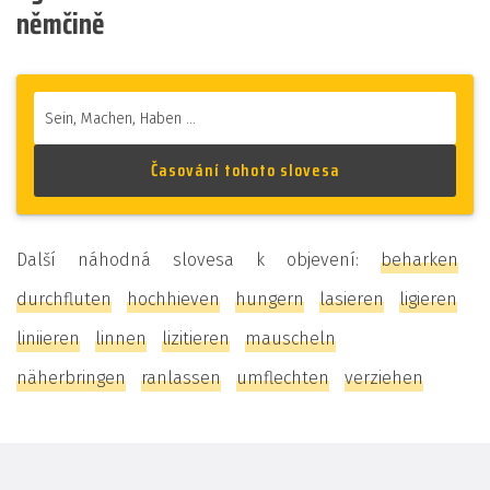
němčině
Další náhodná slovesa k objevení:
beharken
durchfluten
hochhieven
hungern
lasieren
ligieren
liniieren
linnen
lizitieren
mauscheln
näherbringen
ranlassen
umflechten
verziehen