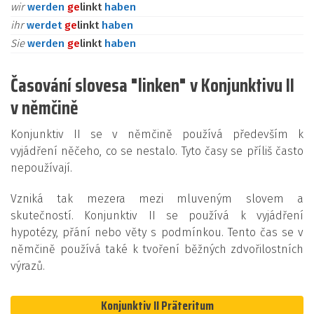
wir
werden
ge
linkt
haben
ihr
werdet
ge
linkt
haben
Sie
werden
ge
linkt
haben
Časování slovesa "linken" v Konjunktivu II
v němčině
Konjunktiv II se v němčině používá především k
vyjádření něčeho, co se nestalo. Tyto časy se příliš často
nepoužívají.
Vzniká tak mezera mezi mluveným slovem a
skutečností. Konjunktiv II se používá k vyjádření
hypotézy, přání nebo věty s podmínkou. Tento čas se v
němčině používá také k tvoření běžných zdvořilostních
výrazů.
Konjunktiv II Präteritum