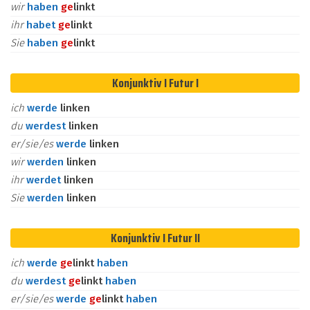
wir
haben
ge
linkt
ihr
habet
ge
linkt
Sie
haben
ge
linkt
Konjunktiv I Futur I
ich
werde
linken
du
werdest
linken
er/sie/es
werde
linken
wir
werden
linken
ihr
werdet
linken
Sie
werden
linken
Konjunktiv I Futur II
ich
werde
ge
linkt
haben
du
werdest
ge
linkt
haben
er/sie/es
werde
ge
linkt
haben