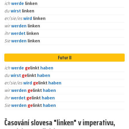
ich
werde
linken
du
wirst
linken
er/sie/es
wird
linken
wir
werden
linken
ihr
werdet
linken
Sie
werden
linken
Futur II
ich
werde
ge
linkt
haben
du
wirst
ge
linkt
haben
er/sie/es
wird
ge
linkt
haben
wir
werden
ge
linkt
haben
ihr
werdet
ge
linkt
haben
Sie
werden
ge
linkt
haben
Časování slovesa "linken" v imperativu,