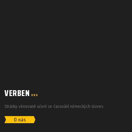
VERBEN
.ORG
Stránky věnované učení se časování německých sloves
O nás