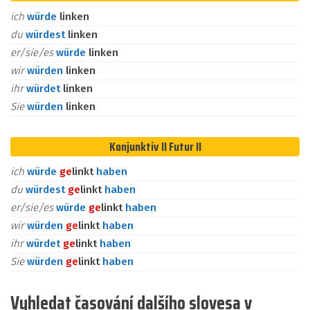
ich
würde
linken
du
würdest
linken
er/sie/es
würde
linken
wir
würden
linken
ihr
würdet
linken
Sie
würden
linken
Konjunktiv II Futur II
ich
würde
ge
linkt
haben
du
würdest
ge
linkt
haben
er/sie/es
würde
ge
linkt
haben
wir
würden
ge
linkt
haben
ihr
würdet
ge
linkt
haben
Sie
würden
ge
linkt
haben
Vyhledat časování dalšího slovesa v