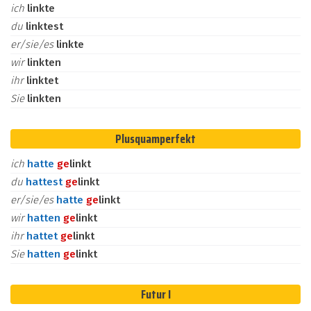
ich
linkte
du
linktest
er/sie/es
linkte
wir
linkten
ihr
linktet
Sie
linkten
Plusquamperfekt
ich
hatte
ge
linkt
du
hattest
ge
linkt
er/sie/es
hatte
ge
linkt
wir
hatten
ge
linkt
ihr
hattet
ge
linkt
Sie
hatten
ge
linkt
Futur I