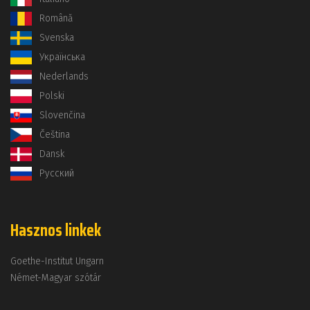
Română
Svenska
Українська
Nederlands
Polski
Slovenčina
Čeština
Dansk
Русский
Hasznos linkek
Goethe-Institut Ungarn
Német-Magyar szótár