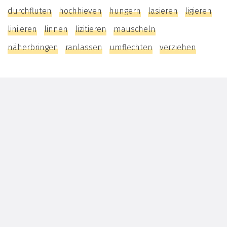
durchfluten
hochhieven
hungern
lasieren
ligieren
liniieren
linnen
lizitieren
mauscheln
näherbringen
ranlassen
umflechten
verziehen