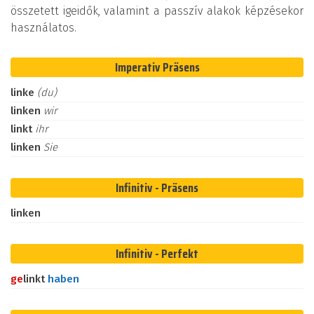
összetett igeidők, valamint a passzív alakok képzésekor
használatos.
Imperativ Präsens
linke
(du)
linken
wir
linkt
ihr
linken
Sie
Infinitiv - Präsens
linken
Infinitiv - Perfekt
ge
linkt
haben