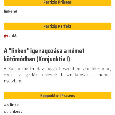
Partizip Präsens
linkend
Partizip Perfekt
ge
linkt
A "linken" ige ragozása a német
kötőmódban (Konjunktiv I)
A Konjunktiv I-nek a függő beszédben van főszerepe,
ezek az igeidők kevésbé használatosak a német
nyelvben.
Konjunktiv I Präsens
ich
linke
du
linkest