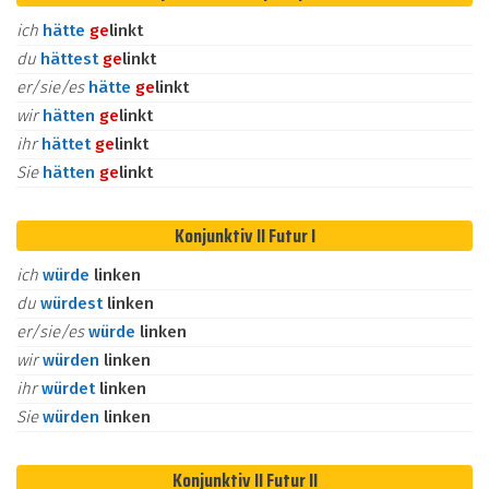
ich
hätte
ge
linkt
du
hättest
ge
linkt
er/sie/es
hätte
ge
linkt
wir
hätten
ge
linkt
ihr
hättet
ge
linkt
Sie
hätten
ge
linkt
Konjunktiv II Futur I
ich
würde
linken
du
würdest
linken
er/sie/es
würde
linken
wir
würden
linken
ihr
würdet
linken
Sie
würden
linken
Konjunktiv II Futur II