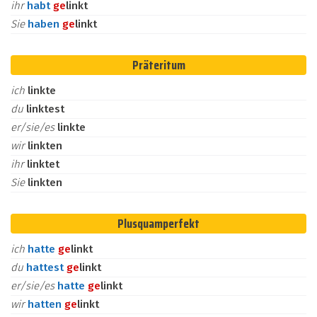
ihr
habt
ge
linkt
Sie
haben
ge
linkt
Präteritum
ich
linkte
du
linktest
er/sie/es
linkte
wir
linkten
ihr
linktet
Sie
linkten
Plusquamperfekt
ich
hatte
ge
linkt
du
hattest
ge
linkt
er/sie/es
hatte
ge
linkt
wir
hatten
ge
linkt