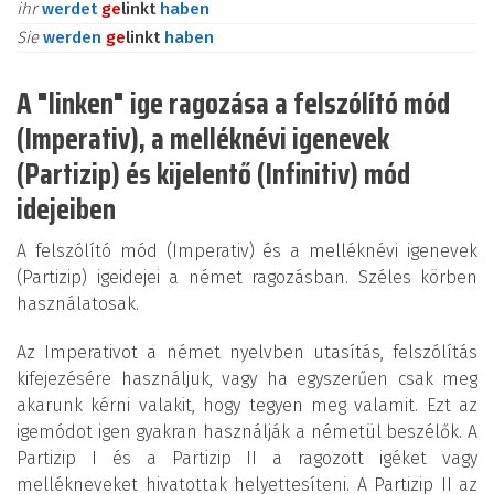
ihr
werdet
ge
linkt
haben
Sie
werden
ge
linkt
haben
A "linken" ige ragozása a felszólító mód
(Imperativ), a melléknévi igenevek
(Partizip) és kijelentő (Infinitiv) mód
idejeiben
A felszólító mód (Imperativ) és a melléknévi igenevek
(Partizip) igeidejei a német ragozásban. Széles körben
használatosak.
Az Imperativot a német nyelvben utasítás, felszólítás
kifejezésére használjuk, vagy ha egyszerűen csak meg
akarunk kérni valakit, hogy tegyen meg valamit. Ezt az
igemódot igen gyakran használják a németül beszélők. A
Partizip I és a Partizip II a ragozott igéket vagy
mellékneveket hivatottak helyettesíteni. A Partizip II az