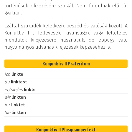
történések kifejezésére szolgál. Nem fordulnak elő túl
gyakran.
Ezáltal szakadék keletkezik beszéd és valóság között. A
Konjuktiv II-t feltevések, kívánságok vagy feltételes
mondatok kifejezésére használjuk, de éppúgy való
hagyományos udvarias kifejezések képzéséhez is.
Konjunktiv II Präteritum
ich
linkte
du
linktest
er/sie/es
linkte
wir
linkten
ihr
linktet
Sie
linkten
Konjunktiv II Plusquamperfekt