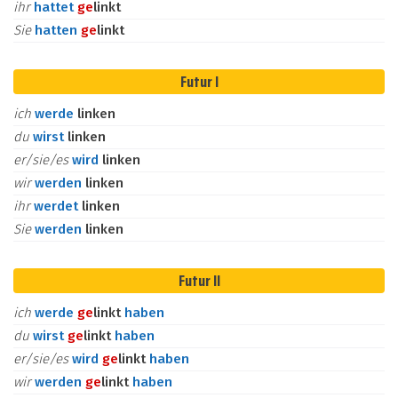
ihr
hattet
ge
linkt
Sie
hatten
ge
linkt
Futur I
ich
werde
linken
du
wirst
linken
er/sie/es
wird
linken
wir
werden
linken
ihr
werdet
linken
Sie
werden
linken
Futur II
ich
werde
ge
linkt
haben
du
wirst
ge
linkt
haben
er/sie/es
wird
ge
linkt
haben
wir
werden
ge
linkt
haben