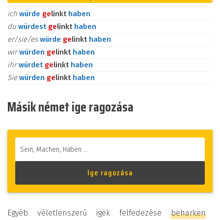
ich
würde
ge
linkt
haben
du
würdest
ge
linkt
haben
er/sie/es
würde
ge
linkt
haben
wir
würden
ge
linkt
haben
ihr
würdet
ge
linkt
haben
Sie
würden
ge
linkt
haben
Másik német ige ragozása
Egyéb véletlenszerű igék felfedezése
beharken