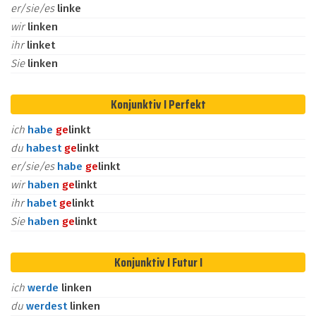
er/sie/es
linke
wir
linken
ihr
linket
Sie
linken
Konjunktiv I Perfekt
ich
habe
ge
linkt
du
habest
ge
linkt
er/sie/es
habe
ge
linkt
wir
haben
ge
linkt
ihr
habet
ge
linkt
Sie
haben
ge
linkt
Konjunktiv I Futur I
ich
werde
linken
du
werdest
linken