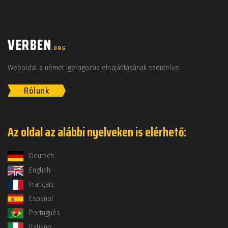
VERBEN
.ORG
Weboldal a német igeragozás elsajátításának szentelve
Rólunk
Az oldal az alábbi nyelveken is elérhető:
Deutsch
English
Français
Español
Português
Italiano