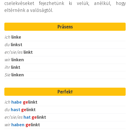
cselekvéseket fejezhetünk ki velük, anélkül, hogy
eltérnénk a valóságtól.
Präsens
ich
linke
du
linkst
er/sie/es
linkt
wir
linken
ihr
linkt
Sie
linken
Perfekt
ich
habe
ge
linkt
du
hast
ge
linkt
er/sie/es
hat
ge
linkt
wir
haben
ge
linkt