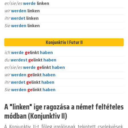
er/sie/es
werde
linken
wir
werden
linken
ihr
werdet
linken
Sie
werden
linken
Konjunktiv I Futur II
ich
werde
ge
linkt
haben
du
werdest
ge
linkt
haben
er/sie/es
werde
ge
linkt
haben
wir
werden
ge
linkt
haben
ihr
werdet
ge
linkt
haben
Sie
werden
ge
linkt
haben
A "linken" ige ragozása a német feltételes
módban (Konjunktiv II)
A Konjunktiv II-t főleg irreálisnak tekintett cselekvések,