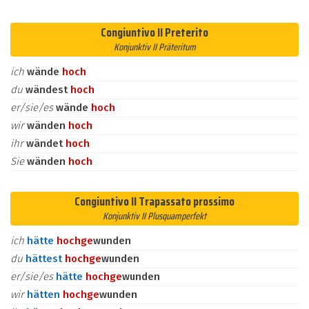
Congiuntivo II Preterito
Konjunktiv II Präteritum
ich
wände
hoch
du
wändest
hoch
er/sie/es
wände
hoch
wir
wänden
hoch
ihr
wändet
hoch
Sie
wänden
hoch
Congiuntivo II Trapassato prossimo
Konjunktiv II Plusquamperfekt
ich
hätte
hoch
ge
wunden
du
hättest
hoch
ge
wunden
er/sie/es
hätte
hoch
ge
wunden
wir
hätten
hoch
ge
wunden