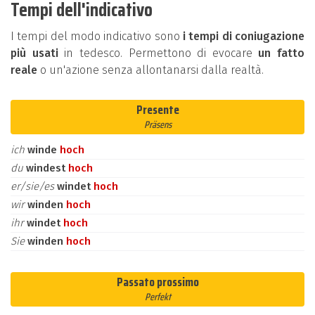
Tempi dell'indicativo
I tempi del modo indicativo sono
i tempi di coniugazione
più usati
in tedesco. Permettono di evocare
un fatto
reale
o un'azione senza allontanarsi dalla realtà.
Presente
Präsens
ich
winde
hoch
du
windest
hoch
er/sie/es
windet
hoch
wir
winden
hoch
ihr
windet
hoch
Sie
winden
hoch
Passato prossimo
Perfekt