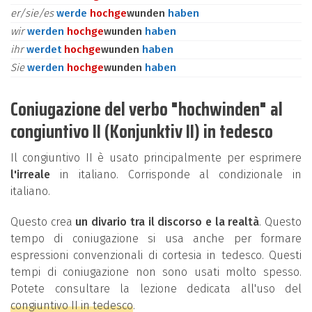
er/sie/es
werde
hoch
ge
wunden
haben
wir
werden
hoch
ge
wunden
haben
ihr
werdet
hoch
ge
wunden
haben
Sie
werden
hoch
ge
wunden
haben
Coniugazione del verbo "hochwinden" al
congiuntivo II (Konjunktiv II) in tedesco
Il congiuntivo II è usato principalmente per esprimere
l'irreale
in italiano. Corrisponde al condizionale in
italiano.
Questo crea
un divario tra il discorso e la realtà
. Questo
tempo di coniugazione si usa anche per formare
espressioni convenzionali di cortesia in tedesco. Questi
tempi di coniugazione non sono usati molto spesso.
Potete consultare la lezione dedicata all'uso del
congiuntivo II in tedesco
.