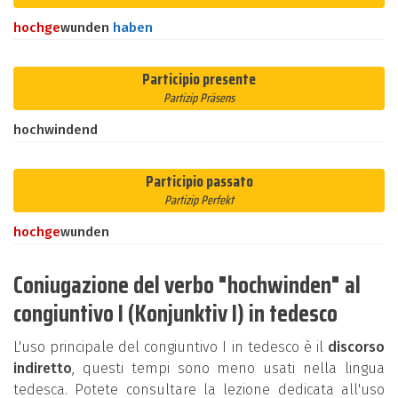
hoch
ge
wunden
haben
Participio presente
Partizip Präsens
hochwindend
Participio passato
Partizip Perfekt
hoch
ge
wunden
Coniugazione del verbo "hochwinden" al
congiuntivo I (Konjunktiv I) in tedesco
L'uso principale del congiuntivo I in tedesco è il
discorso
indiretto
, questi tempi sono meno usati nella lingua
tedesca. Potete consultare la lezione dedicata all'uso