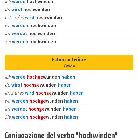
ich
werde
hochwinden
du
wirst
hochwinden
er/sie/es
wird
hochwinden
wir
werden
hochwinden
ihr
werdet
hochwinden
Sie
werden
hochwinden
Futuro anteriore
Futur II
ich
werde
hoch
ge
wunden
haben
du
wirst
hoch
ge
wunden
haben
er/sie/es
wird
hoch
ge
wunden
haben
wir
werden
hoch
ge
wunden
haben
ihr
werdet
hoch
ge
wunden
haben
Sie
werden
hoch
ge
wunden
haben
Coniugazione del verbo "hochwinden"