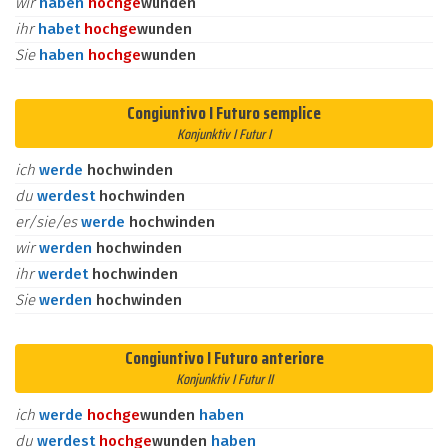
wir
haben
hoch
ge
wunden
ihr
habet
hoch
ge
wunden
Sie
haben
hoch
ge
wunden
Congiuntivo I Futuro semplice
Konjunktiv I Futur I
ich
werde
hochwinden
du
werdest
hochwinden
er/sie/es
werde
hochwinden
wir
werden
hochwinden
ihr
werdet
hochwinden
Sie
werden
hochwinden
Congiuntivo I Futuro anteriore
Konjunktiv I Futur II
ich
werde
hoch
ge
wunden
haben
du
werdest
hoch
ge
wunden
haben