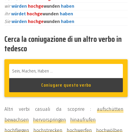
wir
würden
hoch
ge
wunden
haben
ihr
würdet
hoch
ge
wunden
haben
Sie
würden
hoch
ge
wunden
haben
Cerca la coniugazione di un altro verbo in
tedesco
Altri verbi casuali da scoprire :
aufschütten
bewachsen
hervorspringen
hinaufrufen
hochfliegen
hochstrecken
hochwerfen
hochwölben