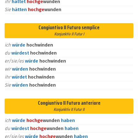
ihr
hättet
hoch
ge
wunden
Sie
hätten
hoch
ge
wunden
Congiuntivo II Futuro semplice
Konjunktiv II Futur I
ich
würde
hochwinden
du
würdest
hochwinden
er/sie/es
würde
hochwinden
wir
würden
hochwinden
ihr
würdet
hochwinden
Sie
würden
hochwinden
Congiuntivo II Futuro anteriore
Konjunktiv II Futur II
ich
würde
hoch
ge
wunden
haben
du
würdest
hoch
ge
wunden
haben
er/sie/es
würde
hoch
ge
wunden
haben