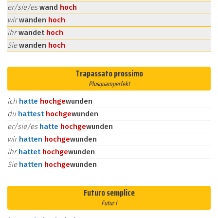
er/sie/es
wand
hoch
wir
wanden
hoch
ihr
wandet
hoch
Sie
wanden
hoch
Trapassato prossimo
Plusquamperfekt
ich
hatte
hoch
ge
wunden
du
hattest
hoch
ge
wunden
er/sie/es
hatte
hoch
ge
wunden
wir
hatten
hoch
ge
wunden
ihr
hattet
hoch
ge
wunden
Sie
hatten
hoch
ge
wunden
Futuro semplice
Futur I