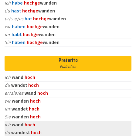
ich
habe
hoch
ge
wunden
du
hast
hoch
ge
wunden
er/sie/es
hat
hoch
ge
wunden
wir
haben
hoch
ge
wunden
ihr
habt
hoch
ge
wunden
Sie
haben
hoch
ge
wunden
Preterito
Präteritum
ich
wand
hoch
du
wandst
hoch
er/sie/es
wand
hoch
wir
wanden
hoch
ihr
wandet
hoch
Sie
wanden
hoch
ich
wand
hoch
du
wandest
hoch