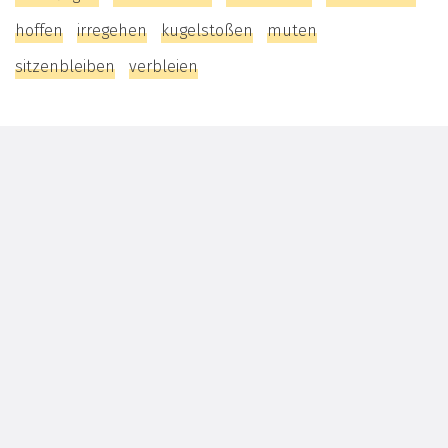
hoffen
irregehen
kugelstoßen
muten
sitzenbleiben
verbleien