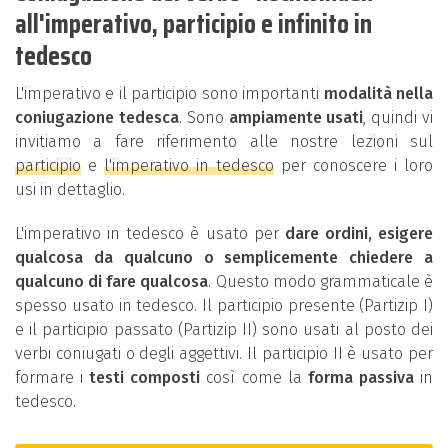
all'imperativo, participio e infinito in
tedesco
L'imperativo e il participio sono importanti
modalità nella
coniugazione tedesca
. Sono
ampiamente usati
, quindi vi
invitiamo a fare riferimento alle nostre lezioni sul
participio
e
l'imperativo in tedesco
per conoscere i loro
usi in dettaglio.
L'imperativo in tedesco è usato per
dare ordini, esigere
qualcosa da qualcuno o semplicemente chiedere a
qualcuno di fare qualcosa
. Questo modo grammaticale è
spesso usato in tedesco. Il participio presente (Partizip I)
e il participio passato (Partizip II) sono usati al posto dei
verbi coniugati o degli aggettivi. Il participio II è usato per
formare i
testi composti
così come la
forma passiva
in
tedesco.