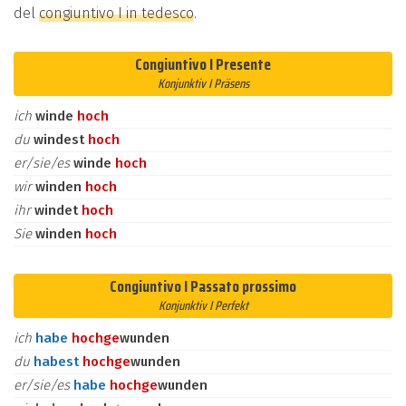
del
congiuntivo I in tedesco
.
Congiuntivo I Presente
Konjunktiv I Präsens
ich
winde
hoch
du
windest
hoch
er/sie/es
winde
hoch
wir
winden
hoch
ihr
windet
hoch
Sie
winden
hoch
Congiuntivo I Passato prossimo
Konjunktiv I Perfekt
ich
habe
hoch
ge
wunden
du
habest
hoch
ge
wunden
er/sie/es
habe
hoch
ge
wunden