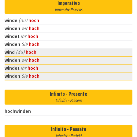
Imperativo
Imperativ Präsens
winde
(du)
hoch
winden
wir
hoch
windet
ihr
hoch
winden
Sie
hoch
wind
(du)
hoch
winden
wir
hoch
windet
ihr
hoch
winden
Sie
hoch
Infinito - Presente
Infinitiv - Präsens
hochwinden
Infinito - Passato
Infinitiv - Perfekt