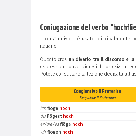
Coniugazione del verbo "hochflieg
Il congiuntivo II è usato principalmente 
italiano.
Questo crea
un divario tra il discorso e la
espressioni convenzionali di cortesia in t
Potete consultare la lezione dedicata all'u
Congiuntivo II Preterito
Konjunktiv II Präteritum
ich
flöge
hoch
du
flögest
hoch
er/sie/es
flöge
hoch
wir
flögen
hoch