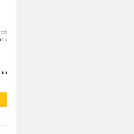
 dei
erbo
e
un