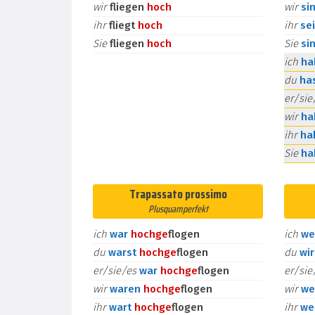
wir
fliegen
hoch
wir
si
ihr
fliegt
hoch
ihr
se
Sie
fliegen
hoch
Sie
si
ich
h
du
ha
er/si
wir
h
ihr
ha
Sie
h
Trapassato prossimo
Plusquamperfekt
ich
war
hoch
ge
flogen
ich
we
du
warst
hoch
ge
flogen
du
wi
er/sie/es
war
hoch
ge
flogen
er/si
wir
waren
hoch
ge
flogen
wir
we
ihr
wart
hoch
ge
flogen
ihr
we