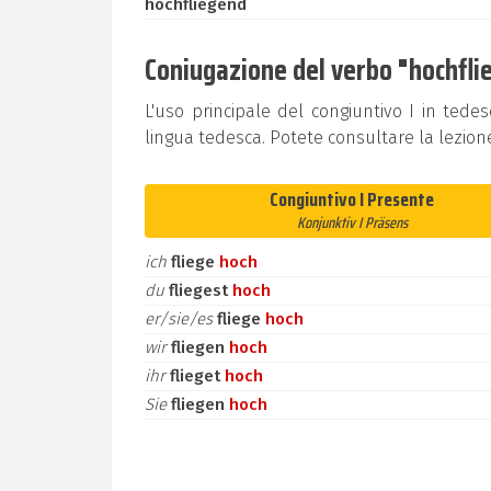
hochfliegend
Coniugazione del verbo "hochflie
L'uso principale del congiuntivo I in tedes
lingua tedesca. Potete consultare la lezion
Congiuntivo I Presente
Konjunktiv I Präsens
ich
fliege
hoch
du
fliegest
hoch
er/sie/es
fliege
hoch
wir
fliegen
hoch
ihr
flieget
hoch
Sie
fliegen
hoch