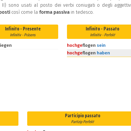
ip II) sono usati al posto dei verbi coniugati o degli aggettivi
posti
così come la
forma passiva
in tedesco.
Infinito - Presente
Infinito - Passato
Infinitiv - Präsens
Infinitiv - Perfekt
liegen
hoch
ge
flogen
sein
hoch
ge
flogen
haben
Participio passato
Partizip Perfekt