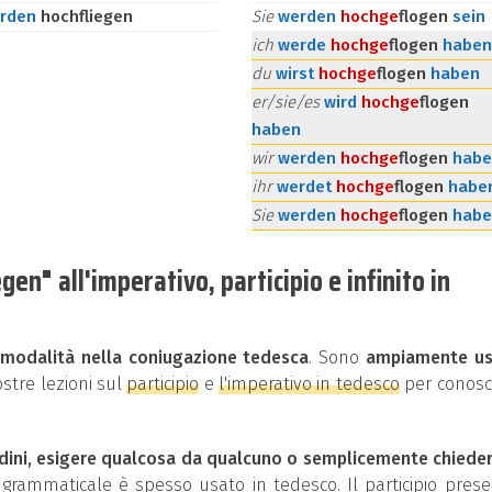
rden
hochfliegen
Sie
werden
hoch
ge
flogen
sein
ich
werde
hoch
ge
flogen
haben
du
wirst
hoch
ge
flogen
haben
er/sie/es
wird
hoch
ge
flogen
haben
wir
werden
hoch
ge
flogen
habe
ihr
werdet
hoch
ge
flogen
habe
Sie
werden
hoch
ge
flogen
habe
en" all'imperativo, participio e infinito in
i
modalità nella coniugazione tedesca
. Sono
ampiamente us
ostre lezioni sul
participio
e
l'imperativo in tedesco
per conosc
dini, esigere qualcosa da qualcuno o semplicemente chiede
rammaticale è spesso usato in tedesco. Il participio pres