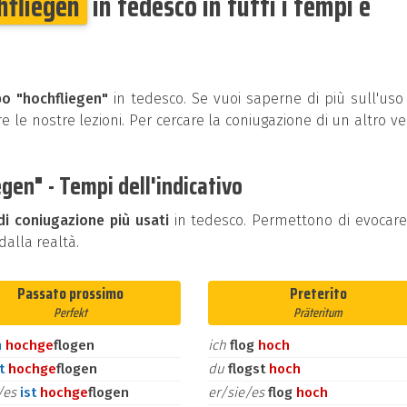
hfliegen
in tedesco in tutti i tempi e
bo "hochfliegen"
in tedesco. Se vuoi saperne di più sull'uso
e le nostre lezioni. Per cercare la coniugazione di un altro v
gen" - Tempi dell'indicativo
di coniugazione più usati
in tedesco. Permettono di evocar
alla realtà.
Passato prossimo
Preterito
Perfekt
Präteritum
n
hoch
ge
flogen
ich
flog
hoch
st
hoch
ge
flogen
du
flogst
hoch
e/es
ist
hoch
ge
flogen
er/sie/es
flog
hoch