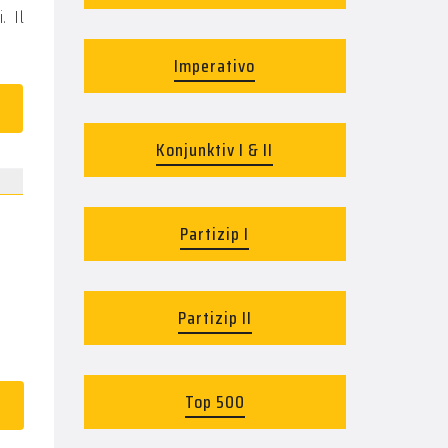
. Il
Imperativo
Konjunktiv I & II
Partizip I
Partizip II
Top 500