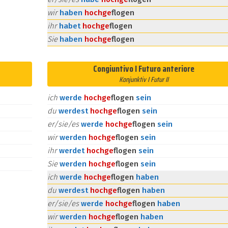
wir
haben
hoch
ge
flogen
ihr
habet
hoch
ge
flogen
Sie
haben
hoch
ge
flogen
Congiuntivo I Futuro anteriore
Konjunktiv I Futur II
ich
werde
hoch
ge
flogen
sein
du
werdest
hoch
ge
flogen
sein
er/sie/es
werde
hoch
ge
flogen
sein
wir
werden
hoch
ge
flogen
sein
ihr
werdet
hoch
ge
flogen
sein
Sie
werden
hoch
ge
flogen
sein
ich
werde
hoch
ge
flogen
haben
du
werdest
hoch
ge
flogen
haben
er/sie/es
werde
hoch
ge
flogen
haben
wir
werden
hoch
ge
flogen
haben