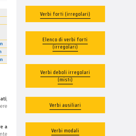
Verbi forti (irregolari)
Elenco di verbi forti
n
(irregolari)
n
n
Verbi deboli irregolari
(misti)
ati
,
Verbi ausiliari
ere
re a
Verbi modali
ente