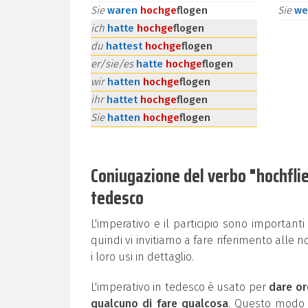
Sie
waren
hoch
ge
flogen
Sie
we
ich
hatte
hoch
ge
flogen
du
hattest
hoch
ge
flogen
er/sie/es
hatte
hoch
ge
flogen
wir
hatten
hoch
ge
flogen
ihr
hattet
hoch
ge
flogen
Sie
hatten
hoch
ge
flogen
Coniugazione del verbo "hochflieg
tedesco
L'imperativo e il participio sono important
quindi vi invitiamo a fare riferimento alle n
i loro usi in dettaglio.
L'imperativo in tedesco è usato per
dare or
qualcuno di fare qualcosa
. Questo modo g