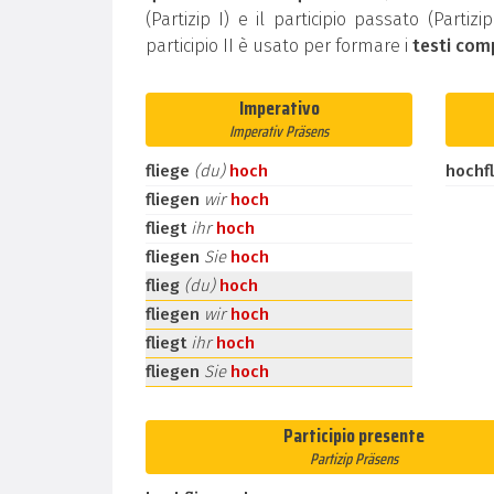
(Partizip I) e il participio passato (Partiz
participio II è usato per formare i
testi com
Imperativo
Imperativ Präsens
fliege
(du)
hoch
hochf
fliegen
wir
hoch
fliegt
ihr
hoch
fliegen
Sie
hoch
flieg
(du)
hoch
fliegen
wir
hoch
fliegt
ihr
hoch
fliegen
Sie
hoch
Participio presente
Partizip Präsens