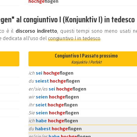
hoch
ge
flogen
gen" al congiuntivo I (Konjunktiv I) in tedesco
co è il
discorso indiretto
, questi tempi sono meno usati ne
e dedicata all'uso del
congiuntivo I in tedesco
.
Congiuntivo I Passato prossimo
Konjunktiv I Perfekt
ich
sei
hoch
ge
flogen
du
seiest
hoch
ge
flogen
er/sie/es
sei
hoch
ge
flogen
wir
seien
hoch
ge
flogen
ihr
seiet
hoch
ge
flogen
Sie
seien
hoch
ge
flogen
ich
habe
hoch
ge
flogen
du
habest
hoch
ge
flogen
er/sie/es
habe
hoch
ge
flogen