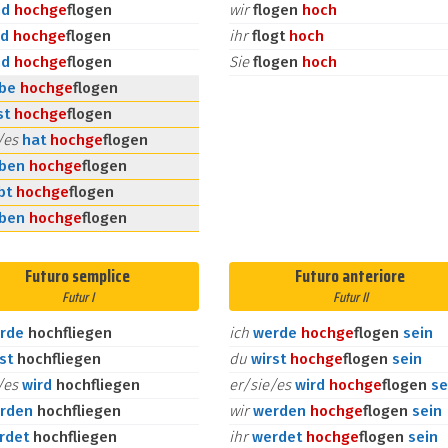
nd
hoch
ge
flogen
wir
flogen
hoch
id
hoch
ge
flogen
ihr
flogt
hoch
nd
hoch
ge
flogen
Sie
flogen
hoch
abe
hoch
ge
flogen
st
hoch
ge
flogen
e/es
hat
hoch
ge
flogen
aben
hoch
ge
flogen
bt
hoch
ge
flogen
aben
hoch
ge
flogen
Futuro semplice
Futuro anteriore
Futur I
Futur II
rde
hochfliegen
ich
werde
hoch
ge
flogen
sein
rst
hochfliegen
du
wirst
hoch
ge
flogen
sein
e/es
wird
hochfliegen
er/sie/es
wird
hoch
ge
flogen
se
rden
hochfliegen
wir
werden
hoch
ge
flogen
sein
rdet
hochfliegen
ihr
werdet
hoch
ge
flogen
sein