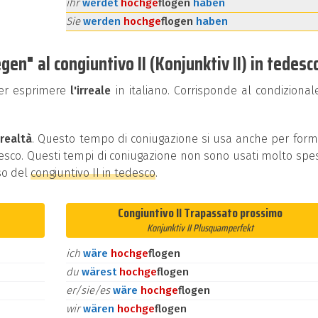
ihr
werdet
hoch
ge
flogen
haben
Sie
werden
hoch
ge
flogen
haben
en" al congiuntivo II (Konjunktiv II) in tedesc
per esprimere
l'irreale
in italiano. Corrisponde al condizional
 realtà
. Questo tempo di coniugazione si usa anche per for
edesco. Questi tempi di coniugazione non sono usati molto spe
so del
congiuntivo II in tedesco
.
Congiuntivo II Trapassato prossimo
Konjunktiv II Plusquamperfekt
ich
wäre
hoch
ge
flogen
du
wärest
hoch
ge
flogen
er/sie/es
wäre
hoch
ge
flogen
wir
wären
hoch
ge
flogen