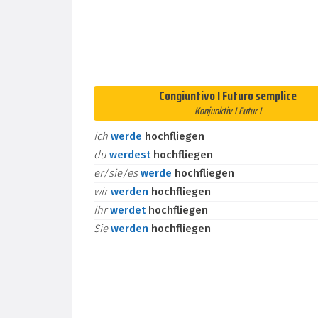
Congiuntivo I Futuro semplice
Konjunktiv I Futur I
ich
werde
hochfliegen
du
werdest
hochfliegen
er/sie/es
werde
hochfliegen
wir
werden
hochfliegen
ihr
werdet
hochfliegen
Sie
werden
hochfliegen