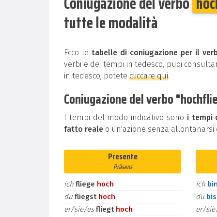
Coniugazione del verbo
hoc
tutte le modalità
Ecco le
tabelle di coniugazione per il ver
verbi e dei tempi in tedesco, puoi consultar
in tedesco, potete
cliccare qui
.
Coniugazione del verbo "hochflie
I tempi del modo indicativo sono
i tempi 
fatto reale
o un'azione senza allontanarsi d
Presente
Präsens
ich
fliege
hoch
ich
bi
du
fliegst
hoch
du
bi
er/sie/es
fliegt
hoch
er/si