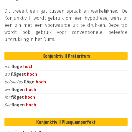
Dit creëert een gat tussen spraak en werkelijkheid. De
Konjunktiv II wordt gebruik om een hypothese, wens of
een zin met een voorwaarde uit te drukken. Deze tijd
wordt ook gebruik voor conventionele beleefde
uitdrukking in het Duits.
Konjunktiv II Präteritum
ich
flöge
hoch
du
flögest
hoch
er/sie/es
flöge
hoch
wir
flögen
hoch
ihr
flöget
hoch
Sie
flögen
hoch
Konjunktiv II Plusquamperfekt