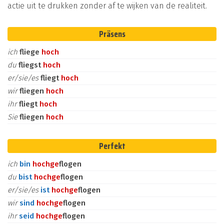
actie uit te drukken zonder af te wijken van de realiteit.
Präsens
ich
fliege
hoch
du
fliegst
hoch
er/sie/es
fliegt
hoch
wir
fliegen
hoch
ihr
fliegt
hoch
Sie
fliegen
hoch
Perfekt
ich
bin
hoch
ge
flogen
du
bist
hoch
ge
flogen
er/sie/es
ist
hoch
ge
flogen
wir
sind
hoch
ge
flogen
ihr
seid
hoch
ge
flogen