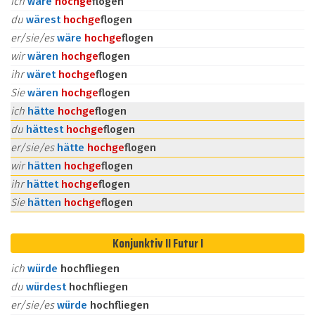
ich
wäre
hoch
ge
flogen
du
wärest
hoch
ge
flogen
er/sie/es
wäre
hoch
ge
flogen
wir
wären
hoch
ge
flogen
ihr
wäret
hoch
ge
flogen
Sie
wären
hoch
ge
flogen
ich
hätte
hoch
ge
flogen
du
hättest
hoch
ge
flogen
er/sie/es
hätte
hoch
ge
flogen
wir
hätten
hoch
ge
flogen
ihr
hättet
hoch
ge
flogen
Sie
hätten
hoch
ge
flogen
Konjunktiv II Futur I
ich
würde
hochfliegen
du
würdest
hochfliegen
er/sie/es
würde
hochfliegen