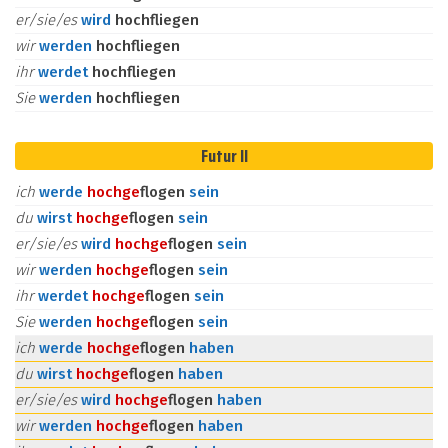
er/sie/es
wird
hochfliegen
wir
werden
hochfliegen
ihr
werdet
hochfliegen
Sie
werden
hochfliegen
Futur II
ich
werde
hoch
ge
flogen
sein
du
wirst
hoch
ge
flogen
sein
er/sie/es
wird
hoch
ge
flogen
sein
wir
werden
hoch
ge
flogen
sein
ihr
werdet
hoch
ge
flogen
sein
Sie
werden
hoch
ge
flogen
sein
ich
werde
hoch
ge
flogen
haben
du
wirst
hoch
ge
flogen
haben
er/sie/es
wird
hoch
ge
flogen
haben
wir
werden
hoch
ge
flogen
haben