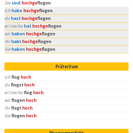
Sie
sind
hoch
ge
flogen
ich
habe
hoch
ge
flogen
du
hast
hoch
ge
flogen
er/sie/es
hat
hoch
ge
flogen
wir
haben
hoch
ge
flogen
ihr
habt
hoch
ge
flogen
Sie
haben
hoch
ge
flogen
Präteritum
ich
flog
hoch
du
flogst
hoch
er/sie/es
flog
hoch
wir
flogen
hoch
ihr
flogt
hoch
Sie
flogen
hoch