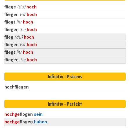
fliege
(du)
hoch
fliegen
wir
hoch
fliegt
ihr
hoch
fliegen
Sie
hoch
flieg
(du)
hoch
fliegen
wir
hoch
fliegt
ihr
hoch
fliegen
Sie
hoch
Infinitiv - Präsens
hochfliegen
Infinitiv - Perfekt
hoch
ge
flogen
sein
hoch
ge
flogen
haben