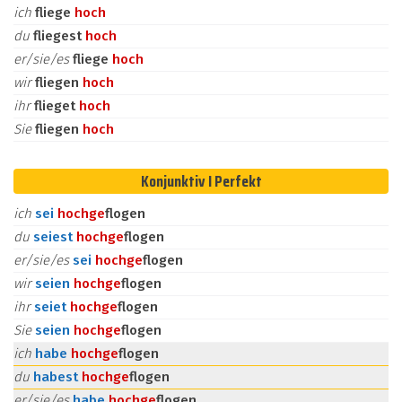
ich
fliege
hoch
du
fliegest
hoch
er/sie/es
fliege
hoch
wir
fliegen
hoch
ihr
flieget
hoch
Sie
fliegen
hoch
Konjunktiv I Perfekt
ich
sei
hoch
ge
flogen
du
seiest
hoch
ge
flogen
er/sie/es
sei
hoch
ge
flogen
wir
seien
hoch
ge
flogen
ihr
seiet
hoch
ge
flogen
Sie
seien
hoch
ge
flogen
ich
habe
hoch
ge
flogen
du
habest
hoch
ge
flogen
er/sie/es
habe
hoch
ge
flogen