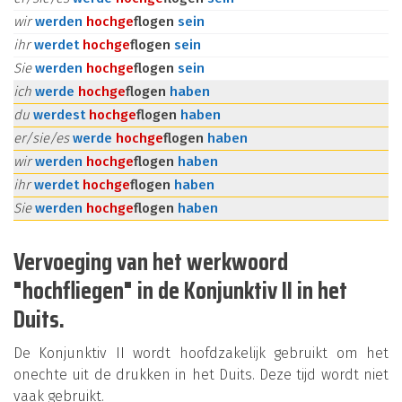
wir
werden
hoch
ge
flogen
sein
ihr
werdet
hoch
ge
flogen
sein
Sie
werden
hoch
ge
flogen
sein
ich
werde
hoch
ge
flogen
haben
du
werdest
hoch
ge
flogen
haben
er/sie/es
werde
hoch
ge
flogen
haben
wir
werden
hoch
ge
flogen
haben
ihr
werdet
hoch
ge
flogen
haben
Sie
werden
hoch
ge
flogen
haben
Vervoeging van het werkwoord
"hochfliegen" in de Konjunktiv II in het
Duits.
De Konjunktiv II wordt hoofdzakelijk gebruikt om het
onechte uit de drukken in het Duits. Deze tijd wordt niet
vaak gebruikt.