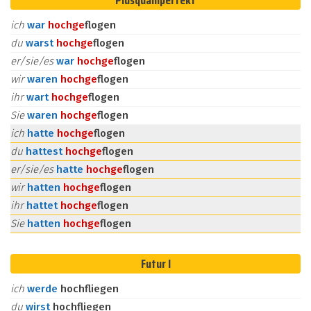
Plusquamperfekt
ich
war
hoch
ge
flogen
du
warst
hoch
ge
flogen
er/sie/es
war
hoch
ge
flogen
wir
waren
hoch
ge
flogen
ihr
wart
hoch
ge
flogen
Sie
waren
hoch
ge
flogen
ich
hatte
hoch
ge
flogen
du
hattest
hoch
ge
flogen
er/sie/es
hatte
hoch
ge
flogen
wir
hatten
hoch
ge
flogen
ihr
hattet
hoch
ge
flogen
Sie
hatten
hoch
ge
flogen
Futur I
ich
werde
hochfliegen
du
wirst
hochfliegen