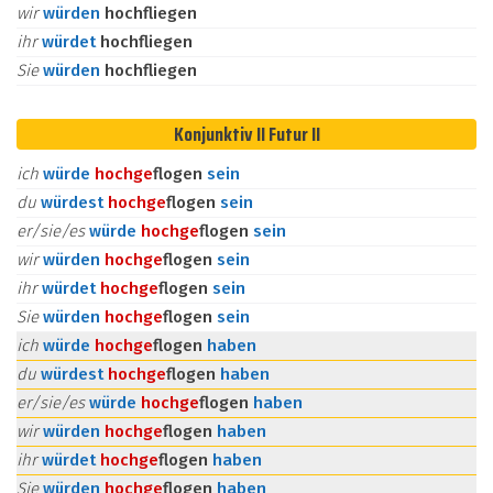
wir
würden
hochfliegen
ihr
würdet
hochfliegen
Sie
würden
hochfliegen
Konjunktiv II Futur II
ich
würde
hoch
ge
flogen
sein
du
würdest
hoch
ge
flogen
sein
er/sie/es
würde
hoch
ge
flogen
sein
wir
würden
hoch
ge
flogen
sein
ihr
würdet
hoch
ge
flogen
sein
Sie
würden
hoch
ge
flogen
sein
ich
würde
hoch
ge
flogen
haben
du
würdest
hoch
ge
flogen
haben
er/sie/es
würde
hoch
ge
flogen
haben
wir
würden
hoch
ge
flogen
haben
ihr
würdet
hoch
ge
flogen
haben
Sie
würden
hoch
ge
flogen
haben