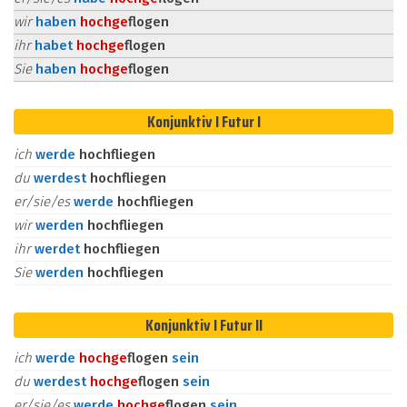
wir
haben
hoch
ge
flogen
ihr
habet
hoch
ge
flogen
Sie
haben
hoch
ge
flogen
Konjunktiv I Futur I
ich
werde
hochfliegen
du
werdest
hochfliegen
er/sie/es
werde
hochfliegen
wir
werden
hochfliegen
ihr
werdet
hochfliegen
Sie
werden
hochfliegen
Konjunktiv I Futur II
ich
werde
hoch
ge
flogen
sein
du
werdest
hoch
ge
flogen
sein
er/sie/es
werde
hoch
ge
flogen
sein