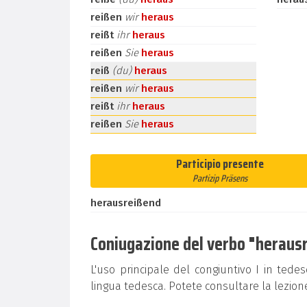
reißen
wir
heraus
reißt
ihr
heraus
reißen
Sie
heraus
reiß
(du)
heraus
reißen
wir
heraus
reißt
ihr
heraus
reißen
Sie
heraus
Participio presente
Partizip Präsens
herausreißend
Coniugazione del verbo "herausre
L'uso principale del congiuntivo I in tedes
lingua tedesca. Potete consultare la lezion