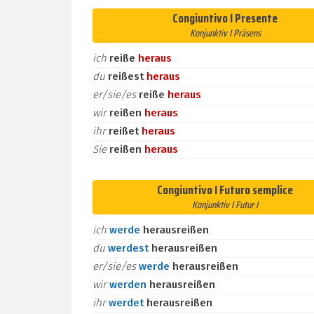
Congiuntivo I Presente
Konjunktiv I Präsens
ich
reiße
heraus
du
reißest
heraus
er/sie/es
reiße
heraus
wir
reißen
heraus
ihr
reißet
heraus
Sie
reißen
heraus
Congiuntivo I Futuro semplice
Konjunktiv I Futur I
ich
werde
herausreißen
du
werdest
herausreißen
er/sie/es
werde
herausreißen
wir
werden
herausreißen
ihr
werdet
herausreißen