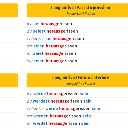
Congiuntivo I Passato prossimo
Konjunktiv I Perfekt
ich
sei
heraus
ge
rissen
du
seiest
heraus
ge
rissen
er/sie/es
sei
heraus
ge
rissen
wir
seien
heraus
ge
rissen
ihr
seiet
heraus
ge
rissen
Sie
seien
heraus
ge
rissen
Congiuntivo I Futuro anteriore
Konjunktiv I Futur II
ich
werde
heraus
ge
rissen
sein
du
werdest
heraus
ge
rissen
sein
er/sie/es
werde
heraus
ge
rissen
sein
wir
werden
heraus
ge
rissen
sein
ihr
werdet
heraus
ge
rissen
sein