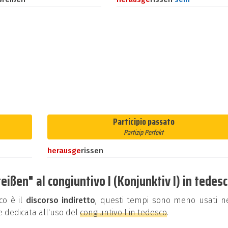
Participio passato
Partizip Perfekt
heraus
ge
rissen
ißen" al congiuntivo I (Konjunktiv I) in tedes
co è il
discorso indiretto
, questi tempi sono meno usati ne
e dedicata all'uso del
congiuntivo I in tedesco
.