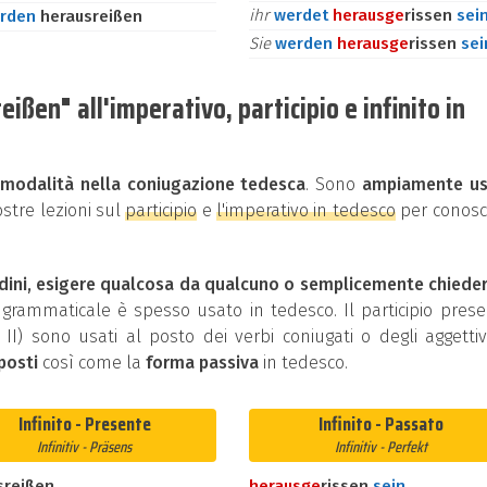
ihr
werdet
heraus
ge
rissen
sei
rden
herausreißen
Sie
werden
heraus
ge
rissen
sei
ßen" all'imperativo, participio e infinito in
i
modalità nella coniugazione tedesca
. Sono
ampiamente us
ostre lezioni sul
participio
e
l'imperativo in tedesco
per conosc
dini, esigere qualcosa da qualcuno o semplicemente chiede
rammaticale è spesso usato in tedesco. Il participio pres
ip II) sono usati al posto dei verbi coniugati o degli aggettivi
posti
così come la
forma passiva
in tedesco.
Infinito - Presente
Infinito - Passato
Infinitiv - Präsens
Infinitiv - Perfekt
sreißen
heraus
ge
rissen
sein