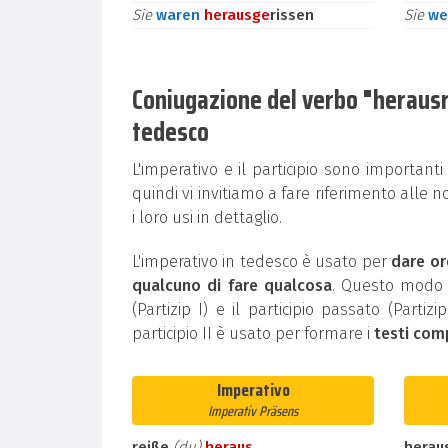
Sie
waren
heraus
ge
rissen
Sie
we
Coniugazione del verbo "herausrei
tedesco
L'imperativo e il participio sono important
quindi vi invitiamo a fare riferimento alle n
i loro usi in dettaglio.
L'imperativo in tedesco è usato per
dare or
qualcuno di fare qualcosa
. Questo modo g
(Partizip I) e il participio passato (Partiz
participio II è usato per formare i
testi com
Imperativo
Imperativ Präsens
reiße
(du)
heraus
herau