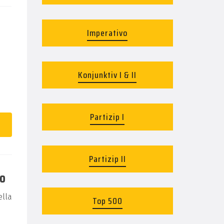
Imperativo
Konjunktiv I & II
Partizip I
Partizip II
co
lla
Top 500