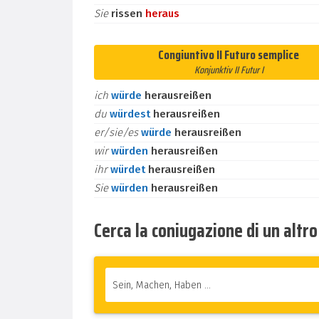
Sie
rissen
heraus
Congiuntivo II Futuro semplice
Konjunktiv II Futur I
ich
würde
herausreißen
du
würdest
herausreißen
er/sie/es
würde
herausreißen
wir
würden
herausreißen
ihr
würdet
herausreißen
Sie
würden
herausreißen
Cerca la coniugazione di un altr