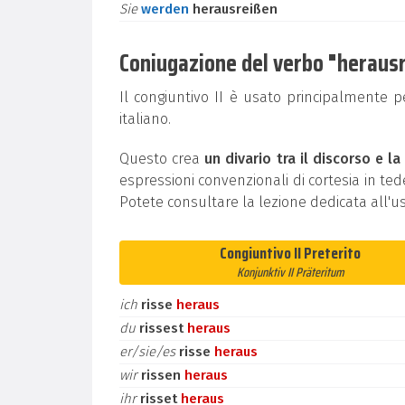
Sie
werden
herausreißen
Coniugazione del verbo "herausre
Il congiuntivo II è usato principalmente 
italiano.
Questo crea
un divario tra il discorso e la
espressioni convenzionali di cortesia in t
Potete consultare la lezione dedicata all'u
Congiuntivo II Preterito
Konjunktiv II Präteritum
ich
risse
heraus
du
rissest
heraus
er/sie/es
risse
heraus
wir
rissen
heraus
ihr
risset
heraus