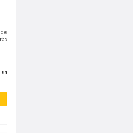
 dei
erbo
e
un