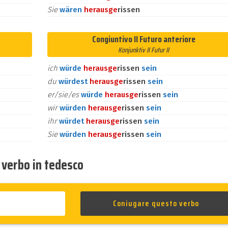
Sie
wären
heraus
ge
rissen
Congiuntivo II Futuro anteriore
Konjunktiv II Futur II
ich
würde
heraus
ge
rissen
sein
du
würdest
heraus
ge
rissen
sein
er/sie/es
würde
heraus
ge
rissen
sein
wir
würden
heraus
ge
rissen
sein
ihr
würdet
heraus
ge
rissen
sein
Sie
würden
heraus
ge
rissen
sein
o verbo in tedesco