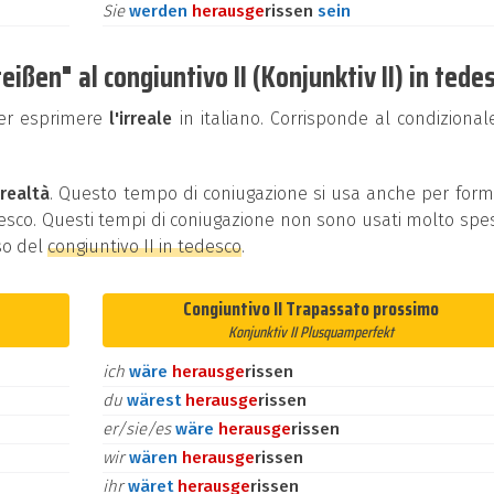
Sie
werden
heraus
ge
rissen
sein
ißen" al congiuntivo II (Konjunktiv II) in tede
per esprimere
l'irreale
in italiano. Corrisponde al condizional
 realtà
. Questo tempo di coniugazione si usa anche per for
edesco. Questi tempi di coniugazione non sono usati molto spe
so del
congiuntivo II in tedesco
.
Congiuntivo II Trapassato prossimo
Konjunktiv II Plusquamperfekt
ich
wäre
heraus
ge
rissen
du
wärest
heraus
ge
rissen
er/sie/es
wäre
heraus
ge
rissen
wir
wären
heraus
ge
rissen
ihr
wäret
heraus
ge
rissen