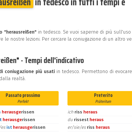
ausreißen
in tedesco in tutti i tempi e
bo "herausreißen"
in tedesco. Se vuoi saperne di più sull'uso
e le nostre lezioni. Per cercare la coniugazione di un altro v
ißen" - Tempi dell'indicativo
di coniugazione più usati
in tedesco. Permettono di evocar
alla realtà.
Passato prossimo
Preterito
Perfekt
Präteritum
n
heraus
ge
rissen
ich
riss
heraus
st
heraus
ge
rissen
du
rissest
heraus
e/es
ist
heraus
ge
rissen
er/sie/es
riss
heraus