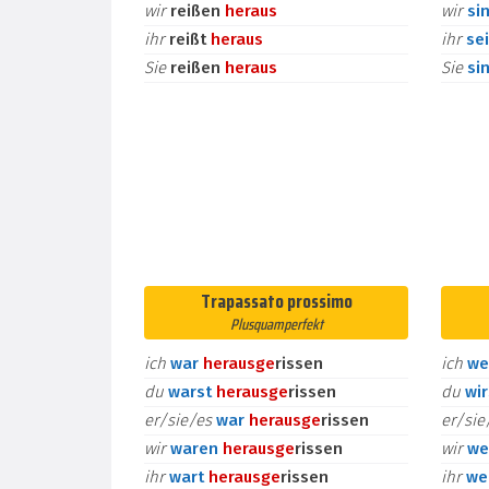
wir
reißen
heraus
wir
si
ihr
reißt
heraus
ihr
se
Sie
reißen
heraus
Sie
si
Trapassato prossimo
Plusquamperfekt
ich
war
heraus
ge
rissen
ich
we
du
warst
heraus
ge
rissen
du
wi
er/sie/es
war
heraus
ge
rissen
er/si
wir
waren
heraus
ge
rissen
wir
we
ihr
wart
heraus
ge
rissen
ihr
we