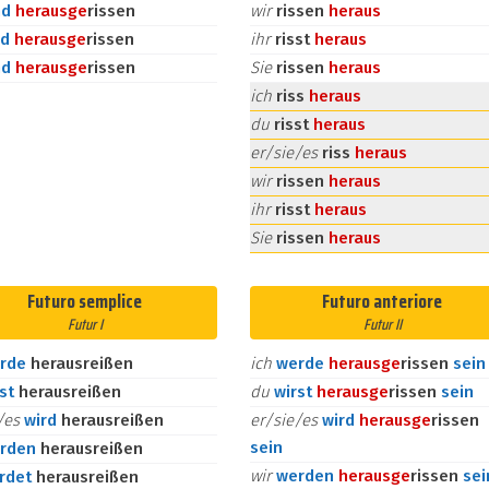
nd
heraus
ge
rissen
wir
rissen
heraus
id
heraus
ge
rissen
ihr
risst
heraus
nd
heraus
ge
rissen
Sie
rissen
heraus
ich
riss
heraus
du
risst
heraus
er/sie/es
riss
heraus
wir
rissen
heraus
ihr
risst
heraus
Sie
rissen
heraus
Futuro semplice
Futuro anteriore
Futur I
Futur II
rde
herausreißen
ich
werde
heraus
ge
rissen
sein
rst
herausreißen
du
wirst
heraus
ge
rissen
sein
e/es
wird
herausreißen
er/sie/es
wird
heraus
ge
rissen
sein
rden
herausreißen
wir
werden
heraus
ge
rissen
sei
rdet
herausreißen