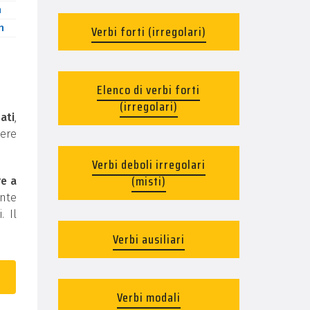
n
n
Verbi forti (irregolari)
Elenco di verbi forti
(irregolari)
ati
,
ere
Verbi deboli irregolari
(misti)
re a
ente
. Il
Verbi ausiliari
Verbi modali