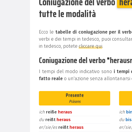
Coniugazione del verbo
her
tutte le modalità
Ecco le
tabelle di coniugazione per il ver
verbi e dei tempi in tedesco, puoi consultar
in tedesco, potete
cliccare qui
.
Coniugazione del verbo "herausre
I tempi del modo indicativo sono
i tempi 
fatto reale
o un'azione senza allontanarsi d
Presente
Präsens
ich
reiße
heraus
ich
bi
du
reißt
heraus
du
bi
er/sie/es
reißt
heraus
er/si