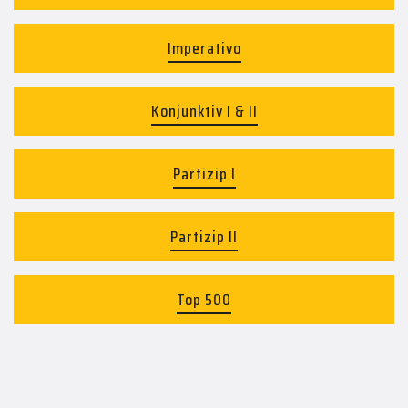
Imperativo
Konjunktiv I & II
Partizip I
Partizip II
Top 500