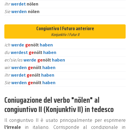
ihr
werdet
nölen
Sie
werden
nölen
Congiuntivo I Futuro anteriore
Konjunktiv I Futur II
ich
werde
ge
nölt
haben
du
werdest
ge
nölt
haben
er/sie/es
werde
ge
nölt
haben
wir
werden
ge
nölt
haben
ihr
werdet
ge
nölt
haben
Sie
werden
ge
nölt
haben
Coniugazione del verbo "nölen" al
congiuntivo II (Konjunktiv II) in tedesco
Il congiuntivo II è usato principalmente per esprimere
l'irreale
in italiano. Corrisponde al condizionale in