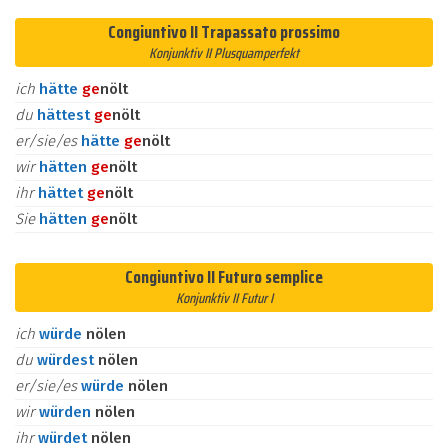
Congiuntivo II Trapassato prossimo
Konjunktiv II Plusquamperfekt
ich
hätte
ge
nölt
du
hättest
ge
nölt
er/sie/es
hätte
ge
nölt
wir
hätten
ge
nölt
ihr
hättet
ge
nölt
Sie
hätten
ge
nölt
Congiuntivo II Futuro semplice
Konjunktiv II Futur I
ich
würde
nölen
du
würdest
nölen
er/sie/es
würde
nölen
wir
würden
nölen
ihr
würdet
nölen