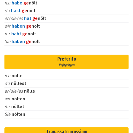
ich
habe
ge
nölt
du
hast
ge
nölt
er/sie/es
hat
ge
nölt
wir
haben
ge
nölt
ihr
habt
ge
nölt
Sie
haben
ge
nölt
Preterito
Präteritum
ich
nölte
du
nöltest
er/sie/es
nölte
wir
nölten
ihr
nöltet
Sie
nölten
Trapassato prossimo