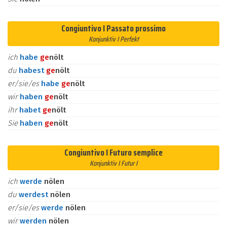
Congiuntivo I Passato prossimo
Konjunktiv I Perfekt
ich
habe
ge
nölt
du
habest
ge
nölt
er/sie/es
habe
ge
nölt
wir
haben
ge
nölt
ihr
habet
ge
nölt
Sie
haben
ge
nölt
Congiuntivo I Futuro semplice
Konjunktiv I Futur I
ich
werde
nölen
du
werdest
nölen
er/sie/es
werde
nölen
wir
werden
nölen