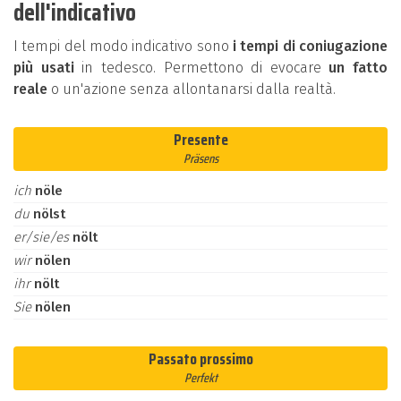
dell'indicativo
I tempi del modo indicativo sono
i tempi di coniugazione
più usati
in tedesco. Permettono di evocare
un fatto
reale
o un'azione senza allontanarsi dalla realtà.
Presente
Präsens
ich
nöle
du
nölst
er/sie/es
nölt
wir
nölen
ihr
nölt
Sie
nölen
Passato prossimo
Perfekt