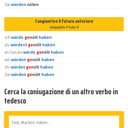
Sie
würden
nölen
Congiuntivo II Futuro anteriore
Konjunktiv II Futur II
ich
würde
ge
nölt
haben
du
würdest
ge
nölt
haben
er/sie/es
würde
ge
nölt
haben
wir
würden
ge
nölt
haben
ihr
würdet
ge
nölt
haben
Sie
würden
ge
nölt
haben
Cerca la coniugazione di un altro verbo in
tedesco