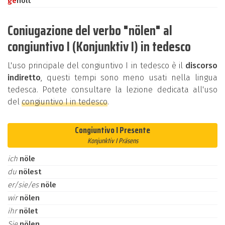
ge
nölt
Coniugazione del verbo "nölen" al
congiuntivo I (Konjunktiv I) in tedesco
L'uso principale del congiuntivo I in tedesco è il
discorso
indiretto
, questi tempi sono meno usati nella lingua
tedesca. Potete consultare la lezione dedicata all'uso
del
congiuntivo I in tedesco
.
Congiuntivo I Presente
Konjunktiv I Präsens
ich
nöle
du
nölest
er/sie/es
nöle
wir
nölen
ihr
nölet
Sie
nölen