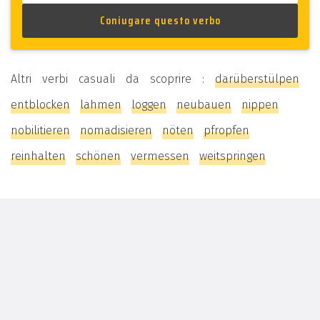
Altri verbi casuali da scoprire :
darüberstülpen
entblocken
lahmen
loggen
neubauen
nippen
nobilitieren
nomadisieren
nöten
pfropfen
reinhalten
schönen
vermessen
weitspringen