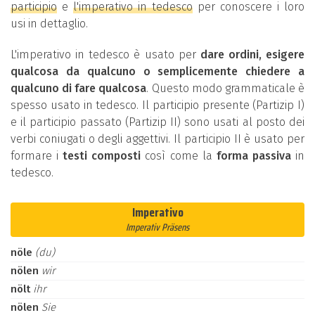
participio
e
l'imperativo in tedesco
per conoscere i loro
usi in dettaglio.
L'imperativo in tedesco è usato per
dare ordini, esigere
qualcosa da qualcuno o semplicemente chiedere a
qualcuno di fare qualcosa
. Questo modo grammaticale è
spesso usato in tedesco. Il participio presente (Partizip I)
e il participio passato (Partizip II) sono usati al posto dei
verbi coniugati o degli aggettivi. Il participio II è usato per
formare i
testi composti
così come la
forma passiva
in
tedesco.
Imperativo
Imperativ Präsens
nöle
(du)
nölen
wir
nölt
ihr
nölen
Sie