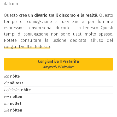
italiano.
Questo crea
un divario tra il discorso e la realtà
. Questo
tempo di coniugazione si usa anche per formare
espressioni convenzionali di cortesia in tedesco. Questi
tempi di coniugazione non sono usati molto spesso.
Potete consultare la lezione dedicata all'uso del
congiuntivo II in tedesco
.
Congiuntivo II Preterito
Konjunktiv II Präteritum
ich
nölte
du
nöltest
er/sie/es
nölte
wir
nölten
ihr
nöltet
Sie
nölten