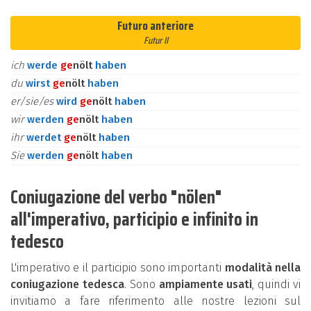
Futuro anteriore
Futur II
ich
werde
ge
nölt
haben
du
wirst
ge
nölt
haben
er/sie/es
wird
ge
nölt
haben
wir
werden
ge
nölt
haben
ihr
werdet
ge
nölt
haben
Sie
werden
ge
nölt
haben
Coniugazione del verbo "nölen"
all'imperativo, participio e infinito in
tedesco
L'imperativo e il participio sono importanti
modalità nella
coniugazione tedesca
. Sono
ampiamente usati
, quindi vi
invitiamo a fare riferimento alle nostre lezioni sul