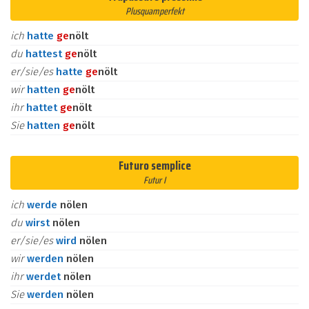
Plusquamperfekt
ich
hatte
ge
nölt
du
hattest
ge
nölt
er/sie/es
hatte
ge
nölt
wir
hatten
ge
nölt
ihr
hattet
ge
nölt
Sie
hatten
ge
nölt
Futuro semplice
Futur I
ich
werde
nölen
du
wirst
nölen
er/sie/es
wird
nölen
wir
werden
nölen
ihr
werdet
nölen
Sie
werden
nölen