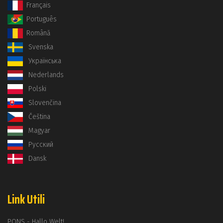
Français
Português
Română
Svenska
Українська
Nederlands
Polski
Slovenčina
Čeština
Magyar
Русский
Dansk
Link Utili
PONS - Hallo Welt!