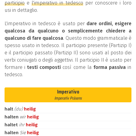
participio
e
l'imperativo in tedesco
per conoscere i loro
usi in dettaglio.
L'imperativo in tedesco è usato per
dare ordini, esigere
qualcosa da qualcuno o semplicemente chiedere a
qualcuno di fare qualcosa
. Questo modo grammaticale è
spesso usato in tedesco. Il participio presente (Partizip I)
e il participio passato (Partizip II) sono usati al posto dei
verbi coniugati o degli aggettivi. Il participio II è usato per
formare i
testi composti
così come la
forma passiva
in
tedesco.
Imperativo
Imperativ Präsens
halt
(du)
heilig
halten
wir
heilig
haltet
ihr
heilig
halten
Sie
heilig