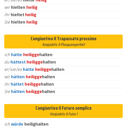
er/sie/es
hielte
heilig
wir
hielten
heilig
ihr
hieltet
heilig
Sie
hielten
heilig
Congiuntivo II Trapassato prossimo
Konjunktiv II Plusquamperfekt
ich
hätte
heilig
ge
halten
du
hättest
heilig
ge
halten
er/sie/es
hätte
heilig
ge
halten
wir
hätten
heilig
ge
halten
ihr
hättet
heilig
ge
halten
Sie
hätten
heilig
ge
halten
Congiuntivo II Futuro semplice
Konjunktiv II Futur I
ich
würde
heilighalten