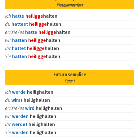
Plusquamperfekt
ich
hatte
heilig
ge
halten
du
hattest
heilig
ge
halten
er/sie/es
hatte
heilig
ge
halten
wir
hatten
heilig
ge
halten
ihr
hattet
heilig
ge
halten
Sie
hatten
heilig
ge
halten
Futuro semplice
Futur I
ich
werde
heilighalten
du
wirst
heilighalten
er/sie/es
wird
heilighalten
wir
werden
heilighalten
ihr
werdet
heilighalten
Sie
werden
heilighalten