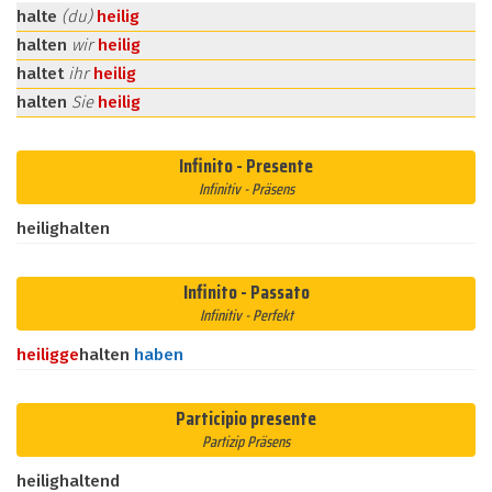
halte
(du)
heilig
halten
wir
heilig
haltet
ihr
heilig
halten
Sie
heilig
Infinito - Presente
Infinitiv - Präsens
heilighalten
Infinito - Passato
Infinitiv - Perfekt
heilig
ge
halten
haben
Participio presente
Partizip Präsens
heilighaltend