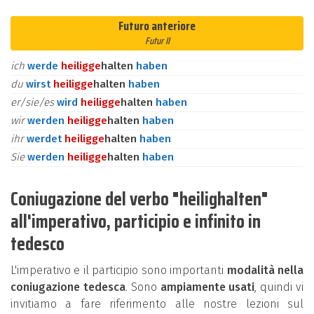
Futuro anteriore
Futur II
ich
werde
heilig
ge
halten
haben
du
wirst
heilig
ge
halten
haben
er/sie/es
wird
heilig
ge
halten
haben
wir
werden
heilig
ge
halten
haben
ihr
werdet
heilig
ge
halten
haben
Sie
werden
heilig
ge
halten
haben
Coniugazione del verbo "heilighalten"
all'imperativo, participio e infinito in
tedesco
L'imperativo e il participio sono importanti
modalità nella
coniugazione tedesca
. Sono
ampiamente usati
, quindi vi
invitiamo a fare riferimento alle nostre lezioni sul