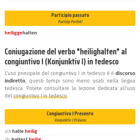
Participio passato
Partizip Perfekt
heilig
ge
halten
Coniugazione del verbo "heilighalten" al
congiuntivo I (Konjunktiv I) in tedesco
L'uso principale del congiuntivo I in tedesco è il
discorso
indiretto
, questi tempi sono meno usati nella lingua
tedesca. Potete consultare la lezione dedicata all'uso
del
congiuntivo I in tedesco
.
Congiuntivo I Presente
Konjunktiv I Präsens
ich
halte
heilig
du
haltest
heilig