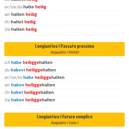
er/sie/es
halte
heilig
wir
halten
heilig
ihr
haltet
heilig
Sie
halten
heilig
Congiuntivo I Passato prossimo
Konjunktiv I Perfekt
ich
habe
heilig
ge
halten
du
habest
heilig
ge
halten
er/sie/es
habe
heilig
ge
halten
wir
haben
heilig
ge
halten
ihr
habet
heilig
ge
halten
Sie
haben
heilig
ge
halten
Congiuntivo I Futuro semplice
Konjunktiv I Futur I