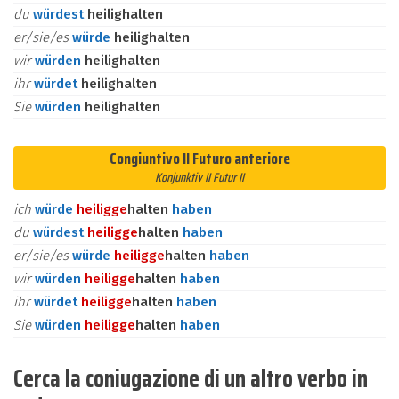
du
würdest
heilighalten
er/sie/es
würde
heilighalten
wir
würden
heilighalten
ihr
würdet
heilighalten
Sie
würden
heilighalten
Congiuntivo II Futuro anteriore
Konjunktiv II Futur II
ich
würde
heilig
ge
halten
haben
du
würdest
heilig
ge
halten
haben
er/sie/es
würde
heilig
ge
halten
haben
wir
würden
heilig
ge
halten
haben
ihr
würdet
heilig
ge
halten
haben
Sie
würden
heilig
ge
halten
haben
Cerca la coniugazione di un altro verbo in