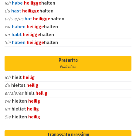
ich
habe
heilig
ge
halten
du
hast
heilig
ge
halten
er/sie/es
hat
heilig
ge
halten
wir
haben
heilig
ge
halten
ihr
habt
heilig
ge
halten
Sie
haben
heilig
ge
halten
Preterito
Präteritum
ich
hielt
heilig
du
hieltst
heilig
er/sie/es
hielt
heilig
wir
hielten
heilig
ihr
hieltet
heilig
Sie
hielten
heilig
Trapassato prossimo