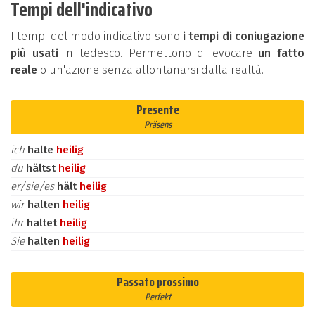
Tempi dell'indicativo
I tempi del modo indicativo sono
i tempi di coniugazione
più usati
in tedesco. Permettono di evocare
un fatto
reale
o un'azione senza allontanarsi dalla realtà.
Presente
Präsens
ich
halte
heilig
du
hältst
heilig
er/sie/es
hält
heilig
wir
halten
heilig
ihr
haltet
heilig
Sie
halten
heilig
Passato prossimo
Perfekt