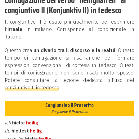
Coniugazione del verbo "heilighalten" al
congiuntivo II (Konjunktiv II) in tedesco
Il congiuntivo II è usato principalmente per esprimere
l'irreale
in italiano. Corrisponde al condizionale in
italiano.
Questo crea
un divario tra il discorso e la realtà
. Questo
tempo di coniugazione si usa anche per formare
espressioni convenzionali di cortesia in tedesco. Questi
tempi di coniugazione non sono usati molto spesso.
Potete consultare la lezione dedicata all'uso del
congiuntivo II in tedesco
.
Congiuntivo II Preterito
Konjunktiv II Präteritum
ich
hielte
heilig
du
hieltest
heilig