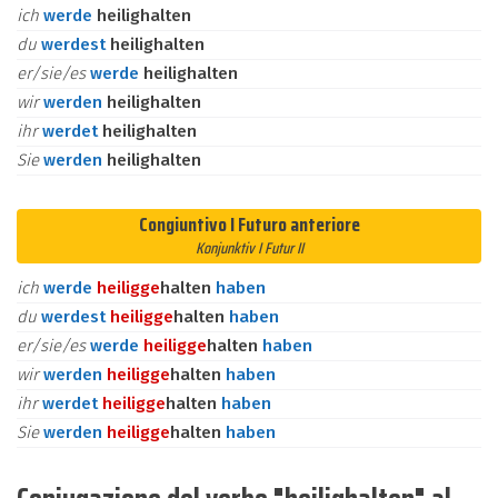
ich
werde
heilighalten
du
werdest
heilighalten
er/sie/es
werde
heilighalten
wir
werden
heilighalten
ihr
werdet
heilighalten
Sie
werden
heilighalten
Congiuntivo I Futuro anteriore
Konjunktiv I Futur II
ich
werde
heilig
ge
halten
haben
du
werdest
heilig
ge
halten
haben
er/sie/es
werde
heilig
ge
halten
haben
wir
werden
heilig
ge
halten
haben
ihr
werdet
heilig
ge
halten
haben
Sie
werden
heilig
ge
halten
haben