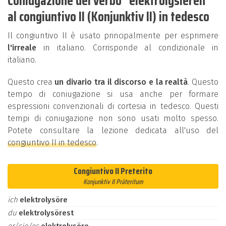
Coniugazione del verbo "elektrolysieren"
al congiuntivo II (Konjunktiv II) in tedesco
Il congiuntivo II è usato principalmente per esprimere
l'irreale
in italiano. Corrisponde al condizionale in
italiano.
Questo crea
un divario tra il discorso e la realtà
. Questo
tempo di coniugazione si usa anche per formare
espressioni convenzionali di cortesia in tedesco. Questi
tempi di coniugazione non sono usati molto spesso.
Potete consultare la lezione dedicata all'uso del
congiuntivo II in tedesco
.
Congiuntivo II Preterito
Konjunktiv II Präteritum
ich
elektrolysöre
du
elektrolysörest