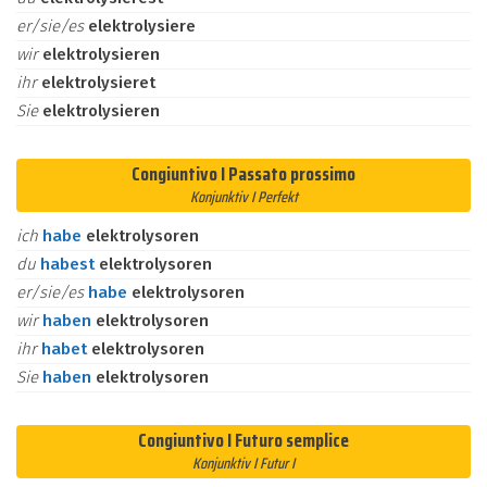
er/sie/es
elektrolysiere
wir
elektrolysieren
ihr
elektrolysieret
Sie
elektrolysieren
Congiuntivo I Passato prossimo
Konjunktiv I Perfekt
ich
habe
elektrolysoren
du
habest
elektrolysoren
er/sie/es
habe
elektrolysoren
wir
haben
elektrolysoren
ihr
habet
elektrolysoren
Sie
haben
elektrolysoren
Congiuntivo I Futuro semplice
Konjunktiv I Futur I