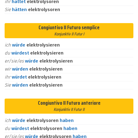
ihr
hättet
elektrolysoren
Sie
hätten
elektrolysoren
Congiuntivo II Futuro semplice
Konjunktiv II Futur I
ich
würde
elektrolysieren
du
würdest
elektrolysieren
er/sie/es
würde
elektrolysieren
wir
würden
elektrolysieren
ihr
würdet
elektrolysieren
Sie
würden
elektrolysieren
Congiuntivo II Futuro anteriore
Konjunktiv II Futur II
ich
würde
elektrolysoren
haben
du
würdest
elektrolysoren
haben
er/sie/es
würde
elektrolysoren
haben