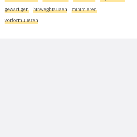
gewärtigen
hinwegbrausen
minimieren
vorformulieren