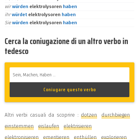
wir
würden
elektrolysoren
haben
ihr
würdet
elektrolysoren
haben
Sie
würden
elektrolysoren
haben
Cerca la coniugazione di un altro verbo in
tedesco
Altri verbi casuali da scoprire :
dotzen
durchbiegen
einstemmen
eislaufen
elektrisieren
elektronisieren
emeritieren
enthüllen
explorieren