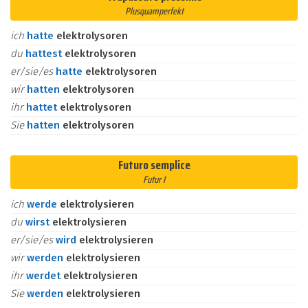
Plusquamperfekt
ich
hatte
elektrolysoren
du
hattest
elektrolysoren
er/sie/es
hatte
elektrolysoren
wir
hatten
elektrolysoren
ihr
hattet
elektrolysoren
Sie
hatten
elektrolysoren
Futuro semplice
Futur I
ich
werde
elektrolysieren
du
wirst
elektrolysieren
er/sie/es
wird
elektrolysieren
wir
werden
elektrolysieren
ihr
werdet
elektrolysieren
Sie
werden
elektrolysieren