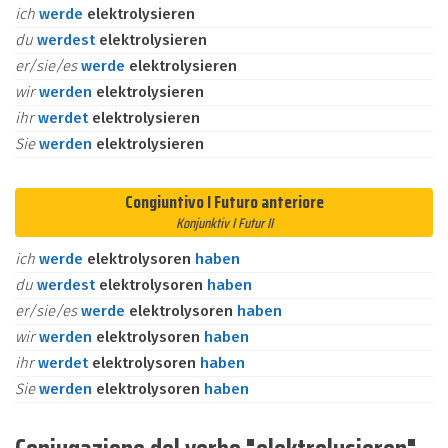
ich
werde
elektrolysieren
du
werdest
elektrolysieren
er/sie/es
werde
elektrolysieren
wir
werden
elektrolysieren
ihr
werdet
elektrolysieren
Sie
werden
elektrolysieren
Congiuntivo I Futuro anteriore
Konjunktiv I Futur II
ich
werde
elektrolysoren
haben
du
werdest
elektrolysoren
haben
er/sie/es
werde
elektrolysoren
haben
wir
werden
elektrolysoren
haben
ihr
werdet
elektrolysoren
haben
Sie
werden
elektrolysoren
haben