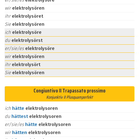
er/sie/es
elektrolysöre
wir
elektrolysören
ihr
elektrolysöret
Sie
elektrolysören
ich
elektrolysöre
du
elektrolysörst
er/sie/es
elektrolysöre
wir
elektrolysören
ihr
elektrolysört
Sie
elektrolysören
Congiuntivo II Trapassato prossimo
Konjunktiv II Plusquamperfekt
ich
hätte
elektrolysoren
du
hättest
elektrolysoren
er/sie/es
hätte
elektrolysoren
wir
hätten
elektrolysoren