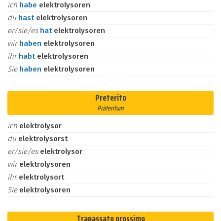
ich
habe
elektrolysoren
du
hast
elektrolysoren
er/sie/es
hat
elektrolysoren
wir
haben
elektrolysoren
ihr
habt
elektrolysoren
Sie
haben
elektrolysoren
Preterito
Präteritum
ich
elektrolysor
du
elektrolysorst
er/sie/es
elektrolysor
wir
elektrolysoren
ihr
elektrolysort
Sie
elektrolysoren
Trapassato prossimo