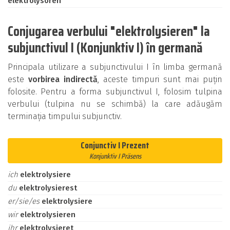
elektrolysoren
Conjugarea verbului "elektrolysieren" la
subjunctivul I (Konjunktiv I) în germană
Principala utilizare a subjunctivului I în limba germană
este
vorbirea indirectă
, aceste timpuri sunt mai puțin
folosite. Pentru a forma subjunctivul I, folosim tulpina
verbului (tulpina nu se schimbă) la care adăugăm
terminația timpului subjunctiv.
Conjunctiv I Prezent
Konjunktiv I Präsens
ich
elektrolysiere
du
elektrolysierest
er/sie/es
elektrolysiere
wir
elektrolysieren
ihr
elektrolysieret