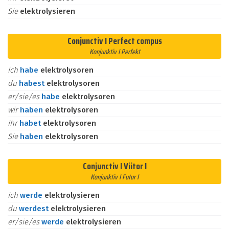
Sie
elektrolysieren
Conjunctiv I Perfect compus
Konjunktiv I Perfekt
ich
habe
elektrolysoren
du
habest
elektrolysoren
er/sie/es
habe
elektrolysoren
wir
haben
elektrolysoren
ihr
habet
elektrolysoren
Sie
haben
elektrolysoren
Conjunctiv I Viitor I
Konjunktiv I Futur I
ich
werde
elektrolysieren
du
werdest
elektrolysieren
er/sie/es
werde
elektrolysieren