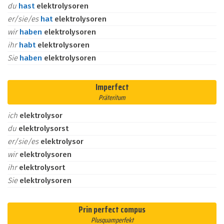
du
hast
elektrolysoren
er/sie/es
hat
elektrolysoren
wir
haben
elektrolysoren
ihr
habt
elektrolysoren
Sie
haben
elektrolysoren
Imperfect
Präteritum
ich
elektrolysor
du
elektrolysorst
er/sie/es
elektrolysor
wir
elektrolysoren
ihr
elektrolysort
Sie
elektrolysoren
Prin perfect compus
Plusquamperfekt