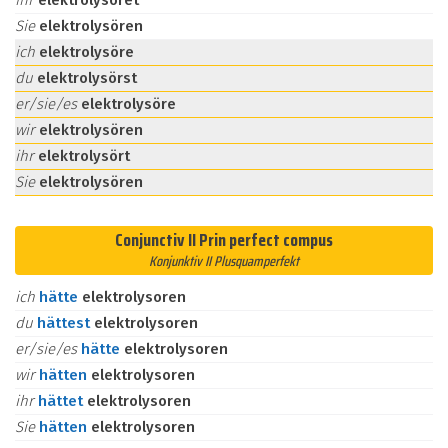
ihr
elektrolysöret
Sie
elektrolysören
ich
elektrolysöre
du
elektrolysörst
er/sie/es
elektrolysöre
wir
elektrolysören
ihr
elektrolysört
Sie
elektrolysören
Conjunctiv II Prin perfect compus
Konjunktiv II Plusquamperfekt
ich
hätte
elektrolysoren
du
hättest
elektrolysoren
er/sie/es
hätte
elektrolysoren
wir
hätten
elektrolysoren
ihr
hättet
elektrolysoren
Sie
hätten
elektrolysoren