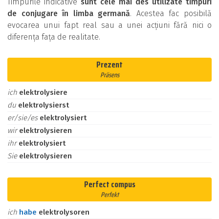
Timpurile indicative
sunt cele mai des utilizate timpuri
de conjugare în limba germană
. Acestea fac posibilă
evocarea unui fapt real sau a unei acțiuni fără nici o
diferența fața de realitate.
Prezent
Präsens
ich
elektrolysiere
du
elektrolysierst
er/sie/es
elektrolysiert
wir
elektrolysieren
ihr
elektrolysiert
Sie
elektrolysieren
Perfect compus
Perfekt
ich
habe
elektrolysoren