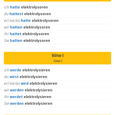
ich
hatte
elektrolysoren
du
hattest
elektrolysoren
er/sie/es
hatte
elektrolysoren
wir
hatten
elektrolysoren
ihr
hattet
elektrolysoren
Sie
hatten
elektrolysoren
Viitor I
Futur I
ich
werde
elektrolysieren
du
wirst
elektrolysieren
er/sie/es
wird
elektrolysieren
wir
werden
elektrolysieren
ihr
werdet
elektrolysieren
Sie
werden
elektrolysieren