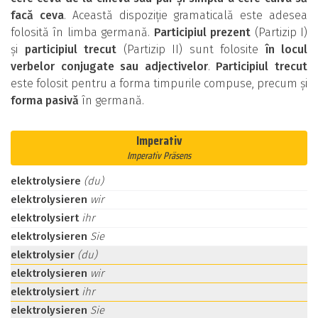
facă ceva
. Această dispoziție gramaticală este adesea
folosită în limba germană.
Participiul prezent
(Partizip I)
și
participiul trecut
(Partizip II) sunt folosite
în locul
verbelor conjugate sau adjectivelor
.
Participiul trecut
este folosit pentru a forma timpurile compuse, precum și
forma pasivă
în germană.
Imperativ
Imperativ Präsens
elektrolysiere
(du)
elektrolysieren
wir
elektrolysiert
ihr
elektrolysieren
Sie
elektrolysier
(du)
elektrolysieren
wir
elektrolysiert
ihr
elektrolysieren
Sie