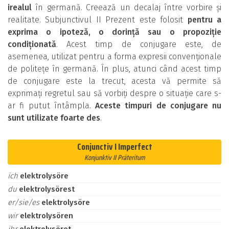
irealul
în germană. Creează un decalaj între vorbire și
realitate. Subjunctivul II Prezent este folosit
pentru a
exprima o ipoteză, o dorință sau o propoziție
condiționată
. Acest timp de conjugare este, de
asemenea, utilizat pentru a forma expresii convenționale
de politețe în germană. În plus, atunci când acest timp
de conjugare este la trecut, acesta vă permite să
exprimați regretul sau să vorbiți despre o situație care s-
ar fi putut întâmpla.
Aceste timpuri de conjugare nu
sunt utilizate foarte des
.
Conjunctiv I Imperfect
Konjunktiv II Präteritum
ich
elektrolysöre
du
elektrolysörest
er/sie/es
elektrolysöre
wir
elektrolysören