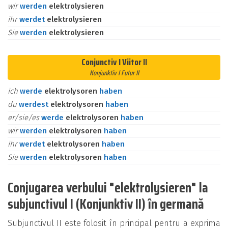
wir
werden
elektrolysieren
ihr
werdet
elektrolysieren
Sie
werden
elektrolysieren
Conjunctiv I Viitor II
Konjunktiv I Futur II
ich
werde
elektrolysoren
haben
du
werdest
elektrolysoren
haben
er/sie/es
werde
elektrolysoren
haben
wir
werden
elektrolysoren
haben
ihr
werdet
elektrolysoren
haben
Sie
werden
elektrolysoren
haben
Conjugarea verbului "elektrolysieren" la
subjunctivul I (Konjunktiv II) în germană
Subjunctivul II este folosit în principal pentru a exprima