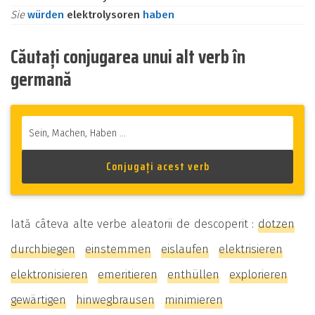
Sie
würden
elektrolysoren
haben
Căutați conjugarea unui alt verb în
germană
Iată câteva alte verbe aleatorii de descoperit :
dotzen
durchbiegen
einstemmen
eislaufen
elektrisieren
elektronisieren
emeritieren
enthüllen
explorieren
gewärtigen
hinwegbrausen
minimieren