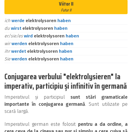
Viitor II
Futur II
ich
werde
elektrolysoren
haben
du
wirst
elektrolysoren
haben
er/sie/es
wird
elektrolysoren
haben
wir
werden
elektrolysoren
haben
ihr
werdet
elektrolysoren
haben
Sie
werden
elektrolysoren
haben
Conjugarea verbului "elektrolysieren" la
imperativ, participiu și infinitiv în germană
Imperativul și participiul
sunt stări gramaticale
importante în conjugarea germană
. Sunt utilizate pe
scară largă.
Imperativul german este folosit
pentru a da ordine, a
cere ceva de la cineva sau pur și simplu a cere cuiva să