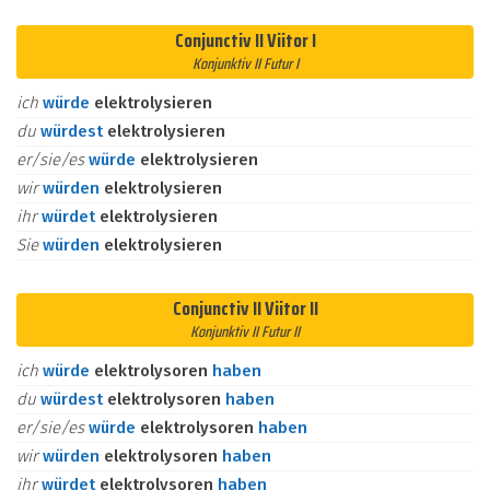
Conjunctiv II Viitor I
Konjunktiv II Futur I
ich
würde
elektrolysieren
du
würdest
elektrolysieren
er/sie/es
würde
elektrolysieren
wir
würden
elektrolysieren
ihr
würdet
elektrolysieren
Sie
würden
elektrolysieren
Conjunctiv II Viitor II
Konjunktiv II Futur II
ich
würde
elektrolysoren
haben
du
würdest
elektrolysoren
haben
er/sie/es
würde
elektrolysoren
haben
wir
würden
elektrolysoren
haben
ihr
würdet
elektrolysoren
haben