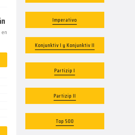
án
Imperativo
s en
Konjunktiv I y Konjunktiv II
Partizip I
Partizip II
Top 500