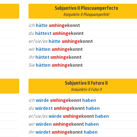
Subjuntivo II Pluscuamperfecto
Konjunktiv II Plusquamperfekt
ich
hätte
umhin
ge
konnt
du
hättest
umhin
ge
konnt
er/sie/es
hätte
umhin
ge
konnt
wir
hätten
umhin
ge
konnt
ihr
hättet
umhin
ge
konnt
Sie
hätten
umhin
ge
konnt
Subjuntivo II Futuro II
Konjunktiv II Futur II
ich
würde
umhin
ge
konnt
haben
du
würdest
umhin
ge
konnt
haben
er/sie/es
würde
umhin
ge
konnt
haben
wir
würden
umhin
ge
konnt
haben
ihr
würdet
umhin
ge
konnt
haben