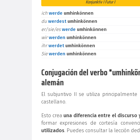
Konjunktiv I Futur I
ich
werde
umhinkönnen
du
werdest
umhinkönnen
er/sie/es
werde
umhinkönnen
wir
werden
umhinkönnen
ihr
werdet
umhinkönnen
Sie
werden
umhinkönnen
Conjugación del verbo "umhinkönn
alemán
El subjuntivo II se utiliza principalment
castellano.
Esto crea
una diferencia entre el discurso 
formar expresiones de cortesía conven
utilizados
. Puedes consultar la lección de