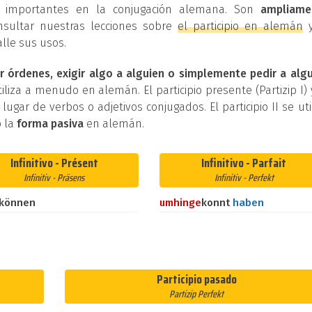
os importantes en la conjugación alemana. Son
ampliame
nsultar nuestras lecciones sobre
el participio en alemán
lle sus usos.
r órdenes, exigir algo a alguien o simplemente pedir a alg
iliza a menudo en alemán. El participio presente (Partizip I) 
n lugar de verbos o adjetivos conjugados. El participio II se uti
 la
forma pasiva
en alemán.
Infinitivo - Présent
Infinitivo - Parfait
Infinitiv - Präsens
Infinitiv - Perfekt
können
umhin
ge
konnt
haben
Participio pasado
Partizip Perfekt