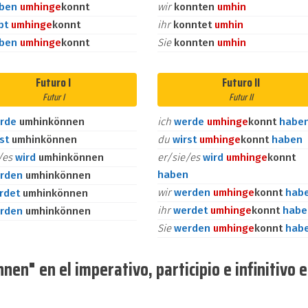
aben
umhin
ge
konnt
wir
konnten
umhin
bt
umhin
ge
konnt
ihr
konntet
umhin
aben
umhin
ge
konnt
Sie
konnten
umhin
Futuro I
Futuro II
Futur I
Futur II
rde
umhinkönnen
ich
werde
umhin
ge
konnt
habe
rst
umhinkönnen
du
wirst
umhin
ge
konnt
haben
e/es
wird
umhinkönnen
er/sie/es
wird
umhin
ge
konnt
haben
rden
umhinkönnen
wir
werden
umhin
ge
konnt
hab
rdet
umhinkönnen
ihr
werdet
umhin
ge
konnt
habe
rden
umhinkönnen
Sie
werden
umhin
ge
konnt
hab
en" en el imperativo, participio e infinitivo 