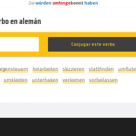
Sie
würden
umhin
ge
konnt
haben
erbo en alemán
egensteuern
hinarbeiten
skizzieren
stattfinden
umflut
umkleiden
unterhaken
verleimen
vorbeilassen