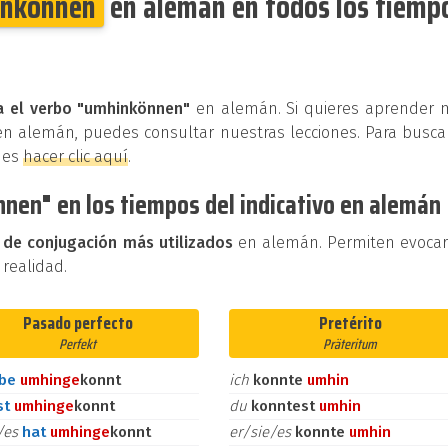
nkönnen
en alemán en todos los tiemp
ra el verbo "umhinkönnen"
en alemán. Si quieres aprender 
en alemán, puedes consultar nuestras lecciones. Para busca
des
hacer clic aquí
.
nen" en los tiempos del indicativo en alemán
 de conjugación más utilizados
en alemán. Permiten evoca
 realidad.
Pasado perfecto
Pretérito
Perfekt
Präteritum
abe
umhin
ge
konnt
ich
konnte
umhin
st
umhin
ge
konnt
du
konntest
umhin
e/es
hat
umhin
ge
konnt
er/sie/es
konnte
umhin