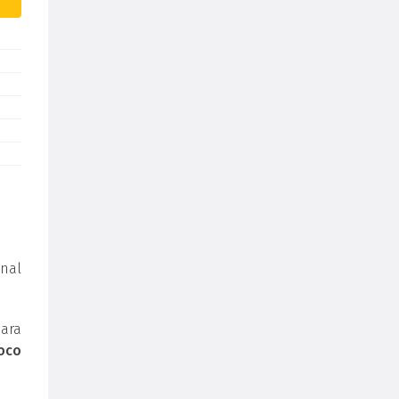
nal
para
oco