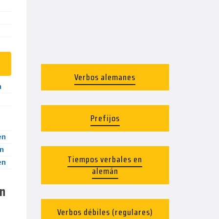
Verbos alemanes
n
Prefijos
en
n
Tiempos verbales en
en
alemán
en
Verbos débiles (regulares)