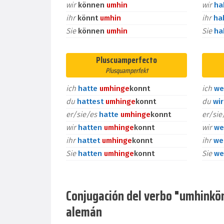
wir
können
umhin
wir
h
ihr
könnt
umhin
ihr
ha
Sie
können
umhin
Sie
h
Pluscuamperfecto
Plusquamperfekt
ich
hatte
umhin
ge
konnt
ich
we
du
hattest
umhin
ge
konnt
du
wi
er/sie/es
hatte
umhin
ge
konnt
er/si
wir
hatten
umhin
ge
konnt
wir
we
ihr
hattet
umhin
ge
konnt
ihr
we
Sie
hatten
umhin
ge
konnt
Sie
we
Conjugación del verbo "umhinkönn
alemán