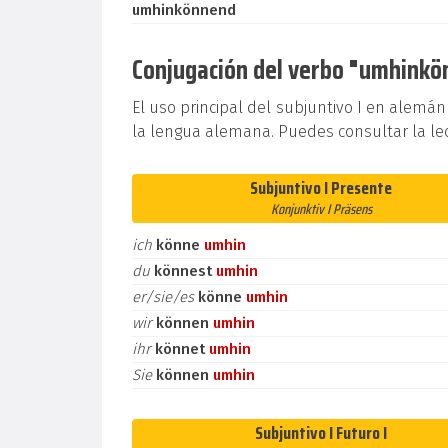
umhinkönnend
Conjugación del verbo "umhinkön
El uso principal del subjuntivo I en alemán
la lengua alemana. Puedes consultar la le
Subjuntivo I Presente
Konjunktiv I Präsens
ich
könne
umhin
du
könnest
umhin
er/sie/es
könne
umhin
wir
können
umhin
ihr
könnet
umhin
Sie
können
umhin
Subjuntivo I Futuro I