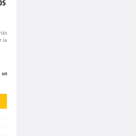
os
más
r la
r
un