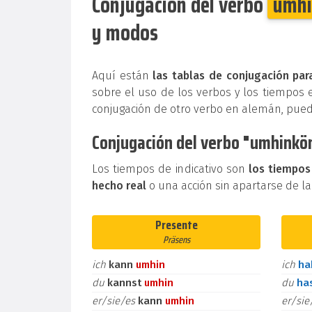
Conjugación del verbo
umhi
y modos
Aquí están
las tablas de conjugación pa
sobre el uso de los verbos y los tiempos 
conjugación de otro verbo en alemán, pue
Conjugación del verbo "umhinkön
Los tiempos de indicativo son
los tiempos
hecho real
o una acción sin apartarse de la
Presente
Präsens
ich
kann
umhin
ich
h
du
kannst
umhin
du
ha
er/sie/es
kann
umhin
er/si