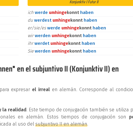
Konjunktiv I Futur II
ich
werde
umhin
ge
konnt
haben
du
werdest
umhin
ge
konnt
haben
er/sie/es
werde
umhin
ge
konnt
haben
wir
werden
umhin
ge
konnt
haben
ihr
werdet
umhin
ge
konnt
haben
Sie
werden
umhin
ge
konnt
haben
en" en el subjuntivo II (Konjunktiv II) en
e para expresar
el irreal
en alemán. Corresponde al condicio
y la realidad
. Este tiempo de conjugación también se utiliza 
cionales en alemán. Estos tiempos de conjugación son
p
dicada al uso del
subjuntivo II en alemán
.