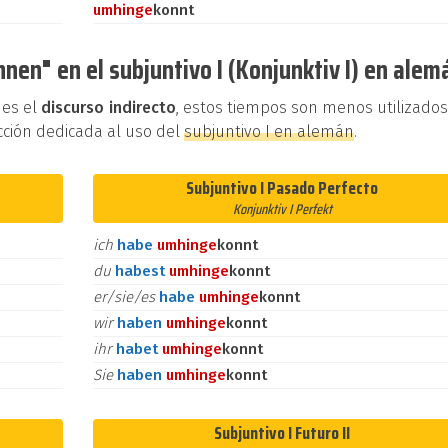
umhin
ge
konnt
nen" en el subjuntivo I (Konjunktiv I) en alem
 es el
discurso indirecto
, estos tiempos son menos utilizado
cción dedicada al uso del
subjuntivo I en alemán
.
Subjuntivo I Pasado Perfecto
Konjunktiv I Perfekt
ich
habe
umhin
ge
konnt
du
habest
umhin
ge
konnt
er/sie/es
habe
umhin
ge
konnt
wir
haben
umhin
ge
konnt
ihr
habet
umhin
ge
konnt
Sie
haben
umhin
ge
konnt
Subjuntivo I Futuro II