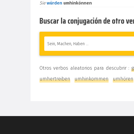
Sie
würden
umhinkönnen
Buscar la conjugación de otro v
Otros verbos aleatorios para descubrir :
g
umhertreiben
umhinkommen
umhören