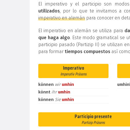
El imperativo y el participio son mod
utilizados
, por lo que te invitamos a co
imperativo en alemán
para conocer en deta
El imperativo en alemán se utiliza para
da
que haga algo
. Este modo gramatical se ut
participio pasado (Partizip II) se utilizan e
para formar
tiempos compuestos
así como
Imperativo
Imperativ Präsens
können
wir
umhin
umhin
könnt
ihr
umhin
können
Sie
umhin
Participio presente
Partizip Präsens