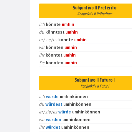
Subjuntivo II Pretérito
Konjunktiv II Präteritum
ich
könnte
umhin
du
könntest
umhin
er/sie/es
könnte
umhin
wir
könnten
umhin
ihr
könntet
umhin
Sie
könnten
umhin
Subjuntivo II Futuro I
Konjunktiv II Futur I
ich
würde
umhinkönnen
du
würdest
umhinkönnen
er/sie/es
würde
umhinkönnen
wir
würden
umhinkönnen
ihr
würdet
umhinkönnen