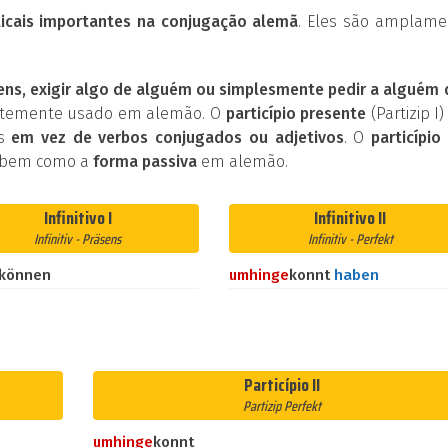
cais importantes na conjugação alemã
. Eles são amplame
ens, exigir algo de alguém ou simplesmente pedir a alguém
entemente usado em alemão. O
particípio presente
(Partizip I)
os
em vez de verbos conjugados ou adjetivos
. O
particípio 
 bem como a
forma passiva
em alemão.
Infinitivo I
Infinitivo II
Infinitiv - Präsens
Infinitiv - Perfekt
können
umhin
ge
konnt
haben
Particípio II
Partizip Perfekt
umhin
ge
konnt