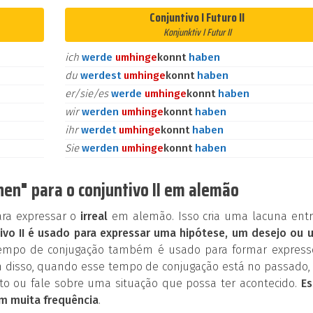
Conjuntivo I Futuro II
Konjunktiv I Futur II
ich
werde
umhin
ge
konnt
haben
du
werdest
umhin
ge
konnt
haben
er/sie/es
werde
umhin
ge
konnt
haben
wir
werden
umhin
ge
konnt
haben
ihr
werdet
umhin
ge
konnt
haben
Sie
werden
umhin
ge
konnt
haben
en" para o conjuntivo II em alemão
ara expressar o
irreal
em alemão. Isso cria uma lacuna entr
ivo II é usado para expressar uma hipótese, um desejo ou 
tempo de conjugação também é usado para formar express
 disso, quando esse tempo de conjugação está no passado, 
o ou fale sobre uma situação que possa ter acontecido.
Es
m muita frequência
.