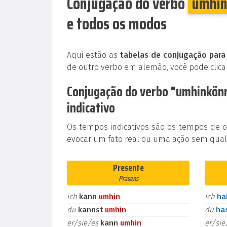
Conjugação do verbo
umhi
e todos os modos
Aqui estão as
tabelas de conjugação par
de outro verbo em alemão, você pode clic
Conjugação do verbo "umhinkön
indicativo
Os tempos indicativos são os tempos de 
evocar um fato real ou uma ação sem qualq
Presente
Präsens
ich
kann
umhin
ich
h
du
kannst
umhin
du
ha
er/sie/es
kann
umhin
er/si