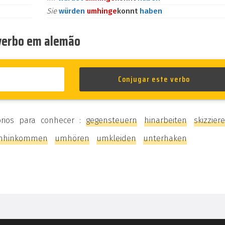
Sie
würden
umhin
ge
konnt
haben
 verbo em alemão
órios para conhecer :
gegensteuern
hinarbeiten
skizzier
mhinkommen
umhören
umkleiden
unterhaken