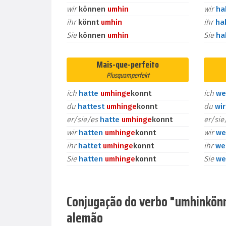
wir
können
umhin
wir
h
ihr
könnt
umhin
ihr
ha
Sie
können
umhin
Sie
h
Mais-que-perfeito
Plusquamperfekt
ich
hatte
umhin
ge
konnt
ich
we
du
hattest
umhin
ge
konnt
du
wi
er/sie/es
hatte
umhin
ge
konnt
er/si
wir
hatten
umhin
ge
konnt
wir
we
ihr
hattet
umhin
ge
konnt
ihr
we
Sie
hatten
umhin
ge
konnt
Sie
we
Conjugação do verbo "umhinkönne
alemão