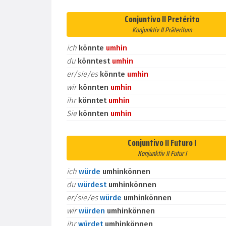
Conjuntivo II Pretérito
Konjunktiv II Präteritum
ich
könnte
umhin
du
könntest
umhin
er/sie/es
könnte
umhin
wir
könnten
umhin
ihr
könntet
umhin
Sie
könnten
umhin
Conjuntivo II Futuro I
Konjunktiv II Futur I
ich
würde
umhinkönnen
du
würdest
umhinkönnen
er/sie/es
würde
umhinkönnen
wir
würden
umhinkönnen
ihr
würdet
umhinkönnen