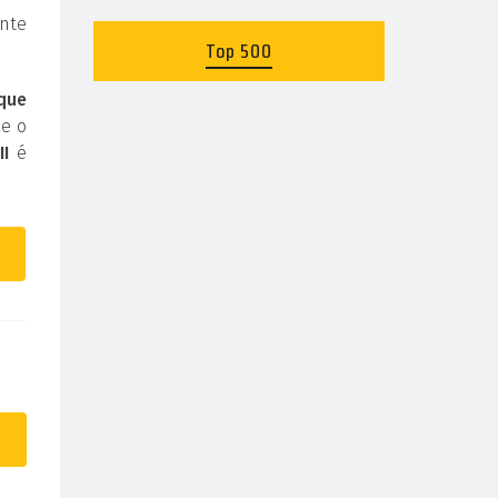
nte
Top 500
 que
 e o
II
é