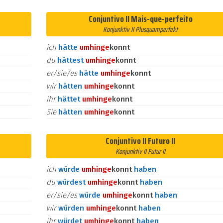
Conjuntivo II Mais-que-perfeito
Konjunktiv II Plusquamperfekt
ich
hätte
umhin
ge
konnt
du
hättest
umhin
ge
konnt
er/sie/es
hätte
umhin
ge
konnt
wir
hätten
umhin
ge
konnt
ihr
hättet
umhin
ge
konnt
Sie
hätten
umhin
ge
konnt
Conjuntivo II Futuro II
Konjunktiv II Futur II
ich
würde
umhin
ge
konnt
haben
du
würdest
umhin
ge
konnt
haben
er/sie/es
würde
umhin
ge
konnt
haben
wir
würden
umhin
ge
konnt
haben
ihr
würdet
umhin
ge
konnt
haben