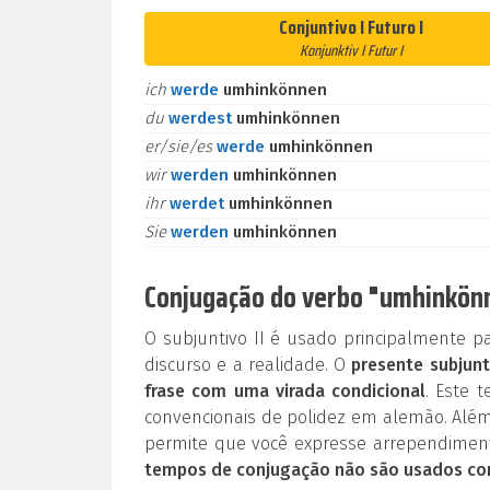
Conjuntivo I Futuro I
Konjunktiv I Futur I
ich
werde
umhinkönnen
du
werdest
umhinkönnen
er/sie/es
werde
umhinkönnen
wir
werden
umhinkönnen
ihr
werdet
umhinkönnen
Sie
werden
umhinkönnen
Conjugação do verbo "umhinkönn
O subjuntivo II é usado principalmente p
discurso e a realidade. O
presente subjunt
frase com uma virada condicional
. Este 
convencionais de polidez em alemão. Além
permite que você expresse arrependiment
tempos de conjugação não são usados co