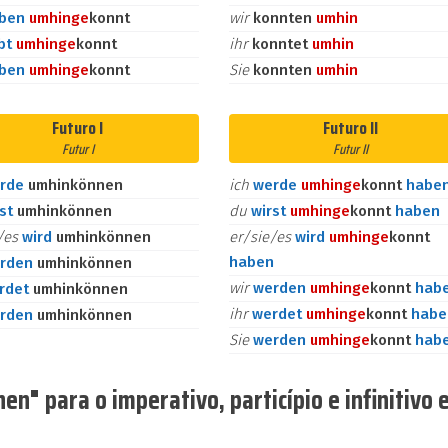
aben
umhin
ge
konnt
wir
konnten
umhin
bt
umhin
ge
konnt
ihr
konntet
umhin
aben
umhin
ge
konnt
Sie
konnten
umhin
Futuro I
Futuro II
Futur I
Futur II
rde
umhinkönnen
ich
werde
umhin
ge
konnt
habe
rst
umhinkönnen
du
wirst
umhin
ge
konnt
haben
e/es
wird
umhinkönnen
er/sie/es
wird
umhin
ge
konnt
haben
rden
umhinkönnen
wir
werden
umhin
ge
konnt
hab
rdet
umhinkönnen
ihr
werdet
umhin
ge
konnt
habe
rden
umhinkönnen
Sie
werden
umhin
ge
konnt
hab
n" para o imperativo, particípio e infinitivo