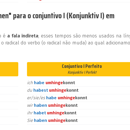
n" para o conjuntivo I (Konjunktiv I) em
ão é
a fala indireta
; esses tempos são menos usados na lín
 o radical do verbo (o radical não muda) ao qual adicionam
Conjuntivo I Perfeito
Konjunktiv I Perfekt
ich
habe
umhin
ge
konnt
du
habest
umhin
ge
konnt
er/sie/es
habe
umhin
ge
konnt
wir
haben
umhin
ge
konnt
ihr
habet
umhin
ge
konnt
Sie
haben
umhin
ge
konnt