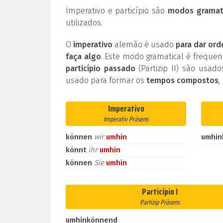
Imperativo e particípio são
modos gramati
utilizados.
O
imperativo
alemão é usado
para dar ord
faça algo
. Este modo gramatical é frequ
particípio passado
(Partizip II) são usad
usado para formar os
tempos compostos
,
Imperativo
Imperativ Präsens
können
wir
umhin
umhin
könnt
ihr
umhin
können
Sie
umhin
Particípio I
Partizip Präsens
umhinkönnend