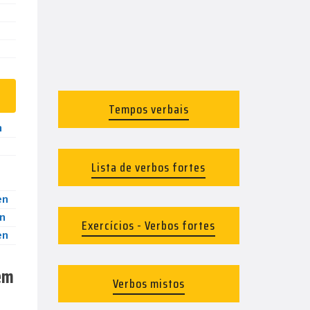
Tempos verbais
n
Lista de verbos fortes
en
n
Exercícios - Verbos fortes
en
 em
Verbos mistos