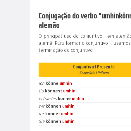
Conjugação do verbo "umhinkönne
alemão
O principal uso do conjuntivo I em alem
alemã. Para formar o conjuntivo I, usamos
terminação do conjuntivo.
Conjuntivo I Presente
Konjunktiv I Präsens
ich
könne
umhin
du
könnest
umhin
er/sie/es
könne
umhin
wir
können
umhin
ihr
könnet
umhin
Sie
können
umhin