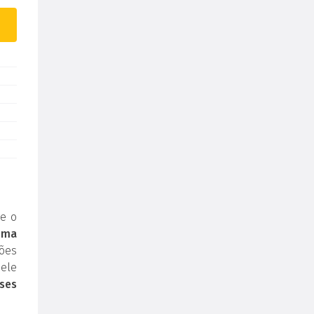
e o
uma
ões
ele
ses