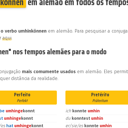
nkönnen
em alemão em todos os tempo
a o verbo umhinkönnen
em alemão. Para pesquisar a conjuga
ar
aqui
.
nen" nos tempos alemães para o modo
conjugação
mais comumente usados
em alemão. Eles permi
uer distância da realidade.
Perfeito
Pretérito
Perfekt
Präteritum
abe
umhin
ge
konnt
ich
konnte
umhin
st
umhin
ge
konnt
du
konntest
umhin
e/es
hat
umhin
ge
konnt
er/sie/es
konnte
umhin