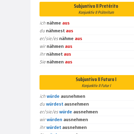
Subjuntivo II Pretérito
Konjunktiv II Präteritum
ich
nähme
aus
du
nähmest
aus
er/sie/es
nähme
aus
wir
nähmen
aus
ihr
nähmet
aus
Sie
nähmen
aus
Subjuntivo II Futuro I
Konjunktiv II Futur I
ich
würde
ausnehmen
du
würdest
ausnehmen
er/sie/es
würde
ausnehmen
wir
würden
ausnehmen
ihr
würdet
ausnehmen