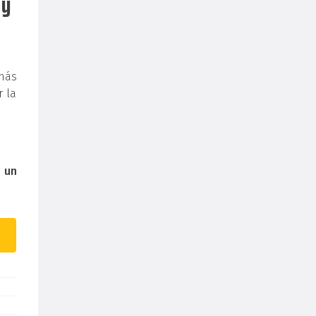
 y
más
r la
r
un