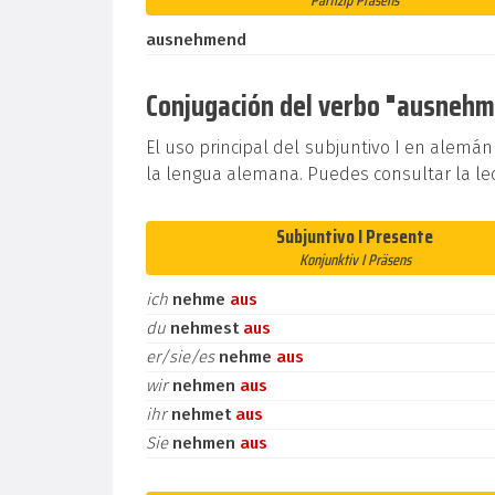
Partizip Präsens
ausnehmend
Conjugación del verbo "ausnehme
El uso principal del subjuntivo I en alemán
la lengua alemana. Puedes consultar la le
Subjuntivo I Presente
Konjunktiv I Präsens
ich
nehme
aus
du
nehmest
aus
er/sie/es
nehme
aus
wir
nehmen
aus
ihr
nehmet
aus
Sie
nehmen
aus