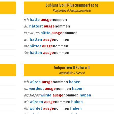
Subjuntivo II Pluscuamperfecto
Konjunktiv II Plusquamperfekt
ich
hätte
aus
ge
nommen
du
hättest
aus
ge
nommen
er/sie/es
hätte
aus
ge
nommen
wir
hätten
aus
ge
nommen
ihr
hättet
aus
ge
nommen
Sie
hätten
aus
ge
nommen
Subjuntivo II Futuro II
Konjunktiv II Futur II
ich
würde
aus
ge
nommen
haben
du
würdest
aus
ge
nommen
haben
er/sie/es
würde
aus
ge
nommen
haben
wir
würden
aus
ge
nommen
haben
ihr
würdet
aus
ge
nommen
haben