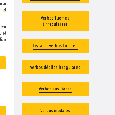
nte
y
el
Verbos fuertes
(irregulares)
uien
y el
liza
Lista de verbos fuertes
Verbos débiles irregulares
Verbos auxiliares
Verbos modales