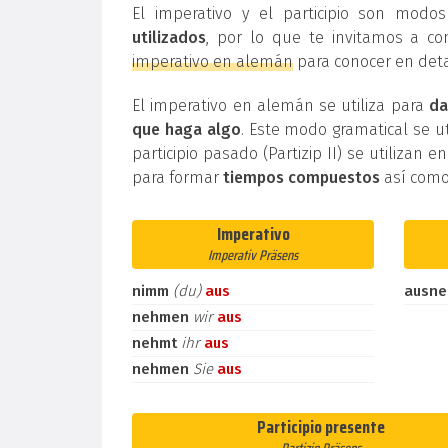
El imperativo y el participio son mod
utilizados
, por lo que te invitamos a co
imperativo en alemán
para conocer en deta
El imperativo en alemán se utiliza para
da
que haga algo
. Este modo gramatical se ut
participio pasado (Partizip II) se utilizan e
para formar
tiempos compuestos
así como
Imperativo
Imperativ Präsens
nimm
(du)
aus
ausn
nehmen
wir
aus
nehmt
ihr
aus
nehmen
Sie
aus
Participio presente