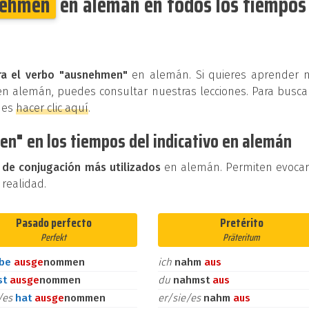
nehmen
en alemán en todos los tiempos
ra el verbo "ausnehmen"
en alemán. Si quieres aprender 
en alemán, puedes consultar nuestras lecciones. Para busca
des
hacer clic aquí
.
n" en los tiempos del indicativo en alemán
 de conjugación más utilizados
en alemán. Permiten evoca
 realidad.
Pasado perfecto
Pretérito
Perfekt
Präteritum
abe
aus
ge
nommen
ich
nahm
aus
st
aus
ge
nommen
du
nahmst
aus
e/es
hat
aus
ge
nommen
er/sie/es
nahm
aus