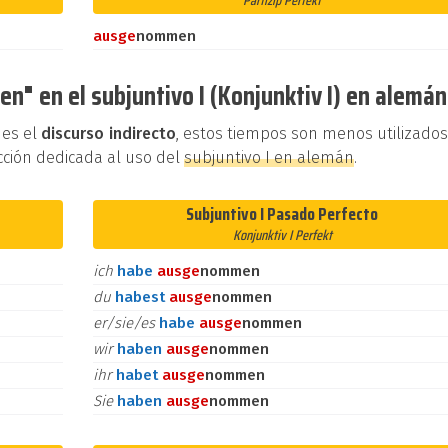
Partizip Perfekt
aus
ge
nommen
n" en el subjuntivo I (Konjunktiv I) en alemán
 es el
discurso indirecto
, estos tiempos son menos utilizado
cción dedicada al uso del
subjuntivo I en alemán
.
Subjuntivo I Pasado Perfecto
Konjunktiv I Perfekt
ich
habe
aus
ge
nommen
du
habest
aus
ge
nommen
er/sie/es
habe
aus
ge
nommen
wir
haben
aus
ge
nommen
ihr
habet
aus
ge
nommen
Sie
haben
aus
ge
nommen