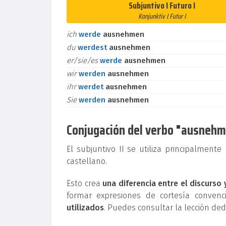
Subjuntivo I Futuro I
Konjunktiv I Futur I
ich
werde
ausnehmen
du
werdest
ausnehmen
er/sie/es
werde
ausnehmen
wir
werden
ausnehmen
ihr
werdet
ausnehmen
Sie
werden
ausnehmen
Conjugación del verbo "ausnehmen
El subjuntivo II se utiliza principalment
castellano.
Esto crea
una diferencia entre el discurso 
formar expresiones de cortesía conven
utilizados
. Puedes consultar la lección de