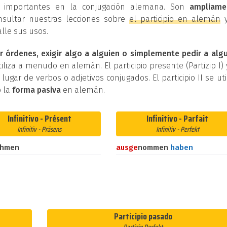
os importantes en la conjugación alemana. Son
ampliame
nsultar nuestras lecciones sobre
el participio en alemán
lle sus usos.
r órdenes, exigir algo a alguien o simplemente pedir a alg
iliza a menudo en alemán. El participio presente (Partizip I) 
n lugar de verbos o adjetivos conjugados. El participio II se uti
 la
forma pasiva
en alemán.
Infinitivo - Présent
Infinitivo - Parfait
Infinitiv - Präsens
Infinitiv - Perfekt
ehmen
aus
ge
nommen
haben
Participio pasado