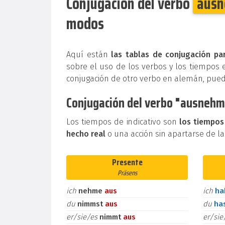
Conjugación del verbo
aus
modos
Aquí están
las tablas de conjugación pa
sobre el uso de los verbos y los tiempos 
conjugación de otro verbo en alemán, pue
Conjugación del verbo "ausnehme
Los tiempos de indicativo son
los tiempos
hecho real
o una acción sin apartarse de la
Presente
Präsens
ich
nehme
aus
ich
h
du
nimmst
aus
du
ha
er/sie/es
nimmt
aus
er/si