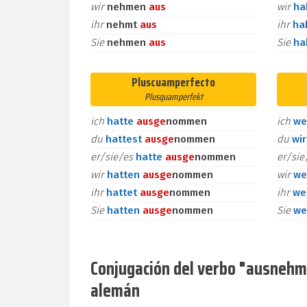
wir
nehmen
aus
wir
h
ihr
nehmt
aus
ihr
ha
Sie
nehmen
aus
Sie
h
Pluscuamperfecto
Plusquamperfekt
ich
hatte
aus
ge
nommen
ich
we
du
hattest
aus
ge
nommen
du
wi
er/sie/es
hatte
aus
ge
nommen
er/si
wir
hatten
aus
ge
nommen
wir
we
ihr
hattet
aus
ge
nommen
ihr
we
Sie
hatten
aus
ge
nommen
Sie
we
Conjugación del verbo "ausnehmen
alemán