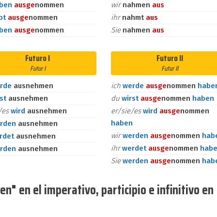
aben
aus
ge
nommen
wir
nahmen
aus
bt
aus
ge
nommen
ihr
nahmt
aus
aben
aus
ge
nommen
Sie
nahmen
aus
Futuro I
Futuro II
Futur I
Futur II
rde
ausnehmen
ich
werde
aus
ge
nommen
habe
rst
ausnehmen
du
wirst
aus
ge
nommen
haben
e/es
wird
ausnehmen
er/sie/es
wird
aus
ge
nommen
haben
rden
ausnehmen
wir
werden
aus
ge
nommen
hab
rdet
ausnehmen
ihr
werdet
aus
ge
nommen
hab
rden
ausnehmen
Sie
werden
aus
ge
nommen
hab
" en el imperativo, participio e infinitivo en