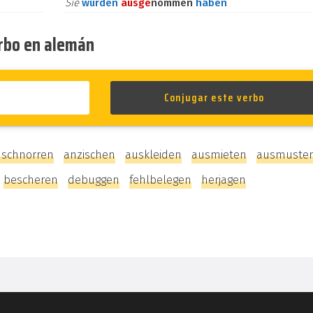
Sie
würden
aus
ge
nommen
haben
erbo en alemán
schnorren
anzischen
auskleiden
ausmieten
ausmuste
bescheren
debuggen
fehlbelegen
herjagen