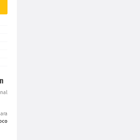
án
nal
para
oco