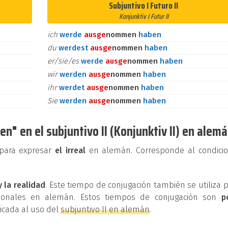
Subjuntivo I Futuro II
Konjunktiv I Futur II
ich
werde
aus
ge
nommen
haben
du
werdest
aus
ge
nommen
haben
er/sie/es
werde
aus
ge
nommen
haben
wir
werden
aus
ge
nommen
haben
ihr
werdet
aus
ge
nommen
haben
Sie
werden
aus
ge
nommen
haben
" en el subjuntivo II (Konjunktiv II) en alem
e para expresar
el irreal
en alemán. Corresponde al condicio
y la realidad
. Este tiempo de conjugación también se utiliza 
cionales en alemán. Estos tiempos de conjugación son
p
dicada al uso del
subjuntivo II en alemán
.