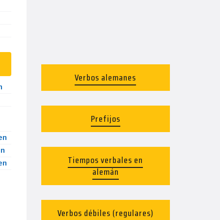
Verbos alemanes
n
Prefijos
en
en
Tiempos verbales en
en
alemán
Verbos débiles (regulares)