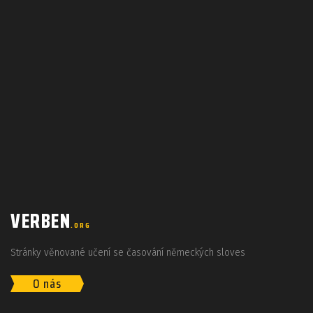
VERBEN
.ORG
Stránky věnované učení se časování německých sloves
O nás