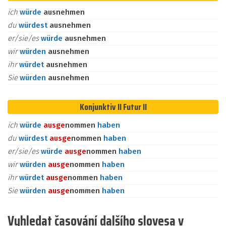
ich
würde
ausnehmen
du
würdest
ausnehmen
er/sie/es
würde
ausnehmen
wir
würden
ausnehmen
ihr
würdet
ausnehmen
Sie
würden
ausnehmen
Konjunktiv II Futur II
ich
würde
aus
ge
nommen
haben
du
würdest
aus
ge
nommen
haben
er/sie/es
würde
aus
ge
nommen
haben
wir
würden
aus
ge
nommen
haben
ihr
würdet
aus
ge
nommen
haben
Sie
würden
aus
ge
nommen
haben
Vyhledat časování dalšího slovesa v