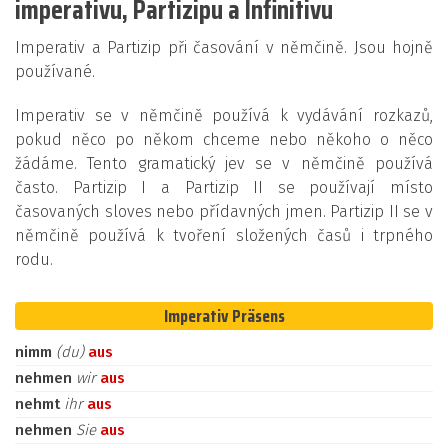
imperativu, Partizipu a Infinitivu
Imperativ a Partizip při časování v němčině. Jsou hojně
používané.
Imperativ se v němčině používá k vydávání rozkazů,
pokud něco po někom chceme nebo někoho o něco
žádáme. Tento gramatický jev se v němčině používá
často. Partizip I a Partizip II se používají místo
časovaných sloves nebo přídavných jmen. Partizip II se v
němčině používá k tvoření složených časů i trpného
rodu.
Imperativ Präsens
nimm
(du)
aus
nehmen
wir
aus
nehmt
ihr
aus
nehmen
Sie
aus