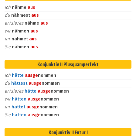
ich
nähme
aus
du
nähmest
aus
er/sie/es
nähme
aus
wir
nähmen
aus
ihr
nähmet
aus
Sie
nähmen
aus
Konjunktiv II Plusquamperfekt
ich
hätte
aus
ge
nommen
du
hättest
aus
ge
nommen
er/sie/es
hätte
aus
ge
nommen
wir
hätten
aus
ge
nommen
ihr
hättet
aus
ge
nommen
Sie
hätten
aus
ge
nommen
Konjunktiv II Futur I