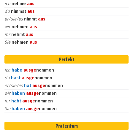
ich
nehme
aus
du
nimmst
aus
er/sie/es
nimmt
aus
wir
nehmen
aus
ihr
nehmt
aus
Sie
nehmen
aus
Perfekt
ich
habe
aus
ge
nommen
du
hast
aus
ge
nommen
er/sie/es
hat
aus
ge
nommen
wir
haben
aus
ge
nommen
ihr
habt
aus
ge
nommen
Sie
haben
aus
ge
nommen
Präteritum