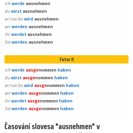
ich
werde
ausnehmen
du
wirst
ausnehmen
er/sie/es
wird
ausnehmen
wir
werden
ausnehmen
ihr
werdet
ausnehmen
Sie
werden
ausnehmen
Futur II
ich
werde
aus
ge
nommen
haben
du
wirst
aus
ge
nommen
haben
er/sie/es
wird
aus
ge
nommen
haben
wir
werden
aus
ge
nommen
haben
ihr
werdet
aus
ge
nommen
haben
Sie
werden
aus
ge
nommen
haben
Časování slovesa "ausnehmen" v