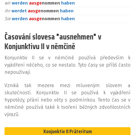
wir
werden
aus
ge
nommen
haben
ihr
werdet
aus
ge
nommen
haben
Sie
werden
aus
ge
nommen
haben
Časování slovesa "ausnehmen" v
Konjunktivu II v němčině
Konjunktiv II se v němčině používá především k
vyjádření něčeho, co se nestalo. Tyto časy se příliš často
nepoužívají.
Vzniká tak mezera mezi mluveným slovem a
skutečností. Konjunktiv II se používá k vyjádření
hypotézy, přání nebo věty s podmínkou. Tento čas se v
němčině používá také k tvoření běžných zdvořilostních
výrazů.
Konjunktiv II Präteritum