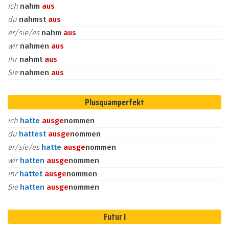
ich
nahm
aus
du
nahmst
aus
er/sie/es
nahm
aus
wir
nahmen
aus
ihr
nahmt
aus
Sie
nahmen
aus
Plusquamperfekt
ich
hatte
aus
ge
nommen
du
hattest
aus
ge
nommen
er/sie/es
hatte
aus
ge
nommen
wir
hatten
aus
ge
nommen
ihr
hattet
aus
ge
nommen
Sie
hatten
aus
ge
nommen
Futur I