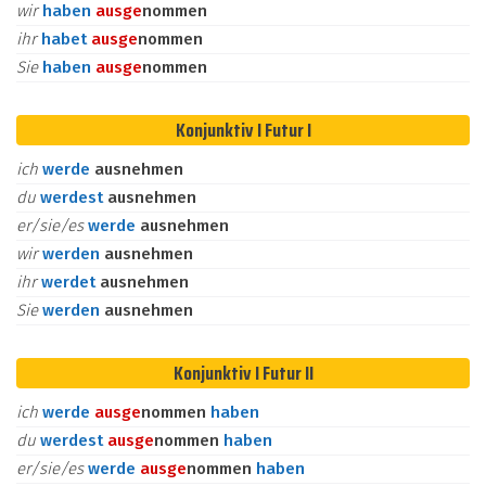
wir
haben
aus
ge
nommen
ihr
habet
aus
ge
nommen
Sie
haben
aus
ge
nommen
Konjunktiv I Futur I
ich
werde
ausnehmen
du
werdest
ausnehmen
er/sie/es
werde
ausnehmen
wir
werden
ausnehmen
ihr
werdet
ausnehmen
Sie
werden
ausnehmen
Konjunktiv I Futur II
ich
werde
aus
ge
nommen
haben
du
werdest
aus
ge
nommen
haben
er/sie/es
werde
aus
ge
nommen
haben