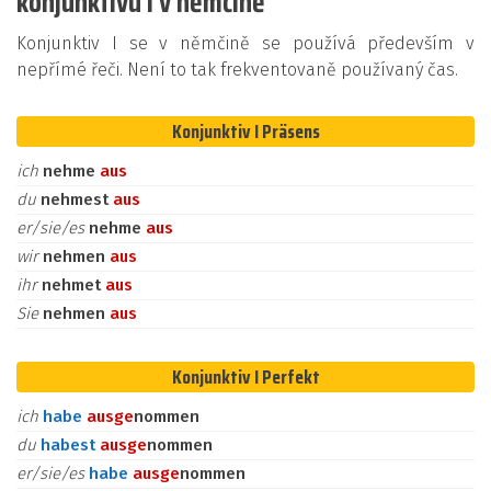
konjunktivu I v němčině
Konjunktiv I se v němčině se používá především v
nepřímé řeči. Není to tak frekventovaně používaný čas.
Konjunktiv I Präsens
ich
nehme
aus
du
nehmest
aus
er/sie/es
nehme
aus
wir
nehmen
aus
ihr
nehmet
aus
Sie
nehmen
aus
Konjunktiv I Perfekt
ich
habe
aus
ge
nommen
du
habest
aus
ge
nommen
er/sie/es
habe
aus
ge
nommen