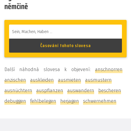
němčině
Další náhodná slovesa k objevení:
anschnorren
anzischen
auskleiden
ausmieten
ausmustern
ausnüchtern
auspflanzen
auswandern
bescheren
debuggen
fehlbelegen
herjagen
schwernehmen