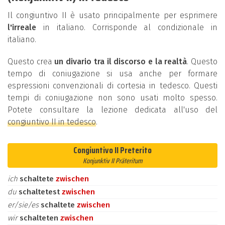
Il congiuntivo II è usato principalmente per esprimere
l'irreale
in italiano. Corrisponde al condizionale in
italiano.
Questo crea
un divario tra il discorso e la realtà
. Questo
tempo di coniugazione si usa anche per formare
espressioni convenzionali di cortesia in tedesco. Questi
tempi di coniugazione non sono usati molto spesso.
Potete consultare la lezione dedicata all'uso del
congiuntivo II in tedesco
.
Congiuntivo II Preterito
Konjunktiv II Präteritum
ich
schaltete
zwischen
du
schaltetest
zwischen
er/sie/es
schaltete
zwischen
wir
schalteten
zwischen