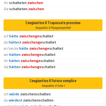
ihr
schaltetet
zwischen
Sie
schalteten
zwischen
Congiuntivo II Trapassato prossimo
Konjunktiv II Plusquamperfekt
ich
hätte
zwischen
ge
schaltet
du
hättest
zwischen
ge
schaltet
er/sie/es
hätte
zwischen
ge
schaltet
wir
hätten
zwischen
ge
schaltet
ihr
hättet
zwischen
ge
schaltet
Sie
hätten
zwischen
ge
schaltet
Congiuntivo II Futuro semplice
Konjunktiv II Futur I
ich
würde
zwischenschalten
du
würdest
zwischenschalten