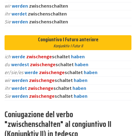
wir
werden
zwischenschalten
ihr
werdet
zwischenschalten
Sie
werden
zwischenschalten
Congiuntivo I Futuro anteriore
Konjunktiv I Futur II
ich
werde
zwischen
ge
schaltet
haben
du
werdest
zwischen
ge
schaltet
haben
er/sie/es
werde
zwischen
ge
schaltet
haben
wir
werden
zwischen
ge
schaltet
haben
ihr
werdet
zwischen
ge
schaltet
haben
Sie
werden
zwischen
ge
schaltet
haben
Coniugazione del verbo
"zwischenschalten" al congiuntivo II
(Konjunktiv II) in tedesco