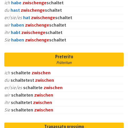
ich
habe
zwischen
ge
schaltet
du
hast
zwischen
ge
schaltet
er/sie/es
hat
zwischen
ge
schaltet
wir
haben
zwischen
ge
schaltet
ihr
habt
zwischen
ge
schaltet
Sie
haben
zwischen
ge
schaltet
Preterito
Präteritum
ich
schaltete
zwischen
du
schaltetest
zwischen
er/sie/es
schaltete
zwischen
wir
schalteten
zwischen
ihr
schaltetet
zwischen
Sie
schalteten
zwischen
Trapassato prossimo