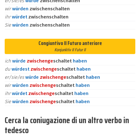
er/sie/es
würde
zwischenschalten
wir
würden
zwischenschalten
ihr
würdet
zwischenschalten
Sie
würden
zwischenschalten
Congiuntivo II Futuro anteriore
Konjunktiv II Futur II
ich
würde
zwischen
ge
schaltet
haben
du
würdest
zwischen
ge
schaltet
haben
er/sie/es
würde
zwischen
ge
schaltet
haben
wir
würden
zwischen
ge
schaltet
haben
ihr
würdet
zwischen
ge
schaltet
haben
Sie
würden
zwischen
ge
schaltet
haben
Cerca la coniugazione di un altro verbo in
tedesco