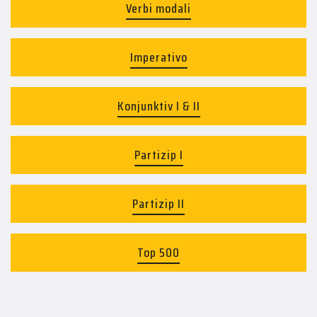
Verbi modali
Imperativo
Konjunktiv I & II
Partizip I
Partizip II
Top 500