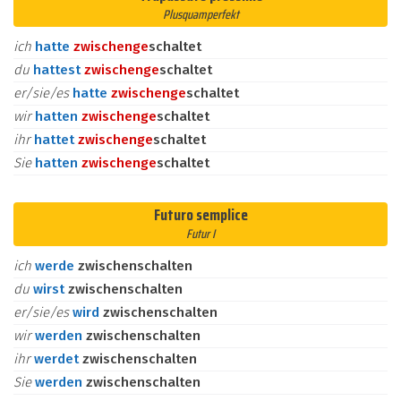
Plusquamperfekt
ich
hatte
zwischen
ge
schaltet
du
hattest
zwischen
ge
schaltet
er/sie/es
hatte
zwischen
ge
schaltet
wir
hatten
zwischen
ge
schaltet
ihr
hattet
zwischen
ge
schaltet
Sie
hatten
zwischen
ge
schaltet
Futuro semplice
Futur I
ich
werde
zwischenschalten
du
wirst
zwischenschalten
er/sie/es
wird
zwischenschalten
wir
werden
zwischenschalten
ihr
werdet
zwischenschalten
Sie
werden
zwischenschalten