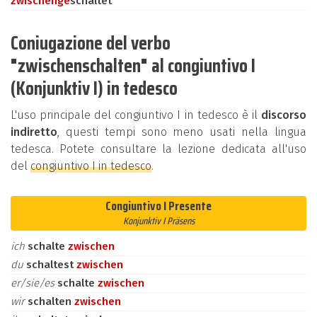
zwischen
ge
schaltet
Coniugazione del verbo
"zwischenschalten" al congiuntivo I
(Konjunktiv I) in tedesco
L'uso principale del congiuntivo I in tedesco è il
discorso
indiretto
, questi tempi sono meno usati nella lingua
tedesca. Potete consultare la lezione dedicata all'uso
del
congiuntivo I in tedesco
.
Congiuntivo I Presente
Konjunktiv I Präsens
ich
schalte
zwischen
du
schaltest
zwischen
er/sie/es
schalte
zwischen
wir
schalten
zwischen