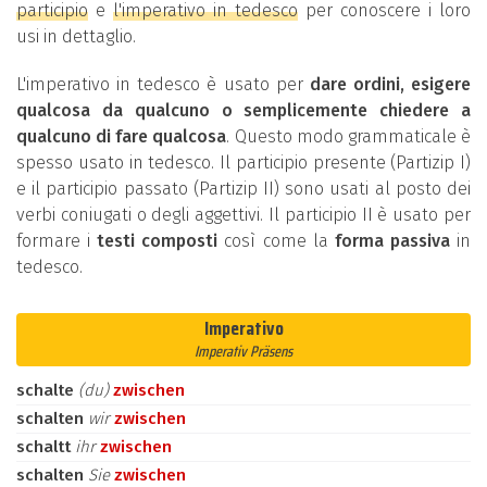
participio
e
l'imperativo in tedesco
per conoscere i loro
usi in dettaglio.
L'imperativo in tedesco è usato per
dare ordini, esigere
qualcosa da qualcuno o semplicemente chiedere a
qualcuno di fare qualcosa
. Questo modo grammaticale è
spesso usato in tedesco. Il participio presente (Partizip I)
e il participio passato (Partizip II) sono usati al posto dei
verbi coniugati o degli aggettivi. Il participio II è usato per
formare i
testi composti
così come la
forma passiva
in
tedesco.
Imperativo
Imperativ Präsens
schalte
(du)
zwischen
schalten
wir
zwischen
schaltt
ihr
zwischen
schalten
Sie
zwischen