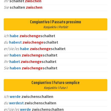
ihr
schaltet
zwischen
Sie
schalten
zwischen
Congiuntivo I Passato prossimo
Konjunktiv I Perfekt
ich
habe
zwischen
ge
schaltet
du
habest
zwischen
ge
schaltet
er/sie/es
habe
zwischen
ge
schaltet
wir
haben
zwischen
ge
schaltet
ihr
habet
zwischen
ge
schaltet
Sie
haben
zwischen
ge
schaltet
Congiuntivo I Futuro semplice
Konjunktiv I Futur I
ich
werde
zwischenschalten
du
werdest
zwischenschalten
er/sie/es
werde
zwischenschalten