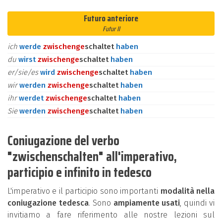
Futuro anteriore
Futur II
ich
werde
zwischen
ge
schaltet
haben
du
wirst
zwischen
ge
schaltet
haben
er/sie/es
wird
zwischen
ge
schaltet
haben
wir
werden
zwischen
ge
schaltet
haben
ihr
werdet
zwischen
ge
schaltet
haben
Sie
werden
zwischen
ge
schaltet
haben
Coniugazione del verbo
"zwischenschalten" all'imperativo,
participio e infinito in tedesco
L'imperativo e il participio sono importanti
modalità nella
coniugazione tedesca
. Sono
ampiamente usati
, quindi vi
invitiamo a fare riferimento alle nostre lezioni sul