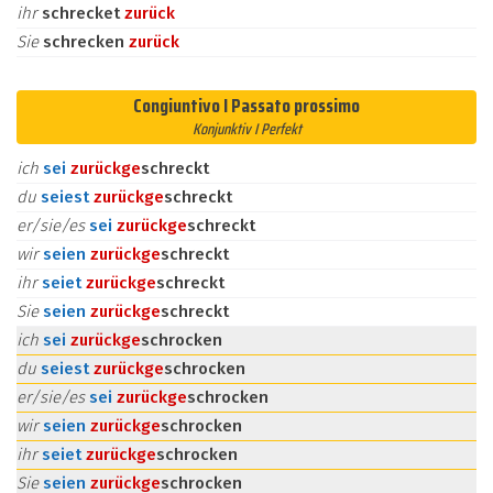
ihr
schrecket
zurück
Sie
schrecken
zurück
Congiuntivo I Passato prossimo
Konjunktiv I Perfekt
ich
sei
zurück
ge
schreckt
du
seiest
zurück
ge
schreckt
er/sie/es
sei
zurück
ge
schreckt
wir
seien
zurück
ge
schreckt
ihr
seiet
zurück
ge
schreckt
Sie
seien
zurück
ge
schreckt
ich
sei
zurück
ge
schrocken
du
seiest
zurück
ge
schrocken
er/sie/es
sei
zurück
ge
schrocken
wir
seien
zurück
ge
schrocken
ihr
seiet
zurück
ge
schrocken
Sie
seien
zurück
ge
schrocken