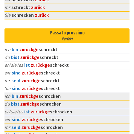
ihr
schreckt
zurück
Sie
schrecken
zurück
Passato prossimo
Perfekt
ich
bin
zurück
ge
schreckt
du
bist
zurück
ge
schreckt
er/sie/es
ist
zurück
ge
schreckt
wir
sind
zurück
ge
schreckt
ihr
seid
zurück
ge
schreckt
Sie
sind
zurück
ge
schreckt
ich
bin
zurück
ge
schrocken
du
bist
zurück
ge
schrocken
er/sie/es
ist
zurück
ge
schrocken
wir
sind
zurück
ge
schrocken
ihr
seid
zurück
ge
schrocken