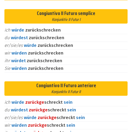
Congiuntivo II Futuro semplice
Konjunktiv II Futur I
ich
würde
zurückschrecken
du
würdest
zurückschrecken
er/sie/es
würde
zurückschrecken
wir
würden
zurückschrecken
ihr
würdet
zurückschrecken
Sie
würden
zurückschrecken
Congiuntivo II Futuro anteriore
Konjunktiv II Futur II
ich
würde
zurück
ge
schreckt
sein
du
würdest
zurück
ge
schreckt
sein
er/sie/es
würde
zurück
ge
schreckt
sein
wir
würden
zurück
ge
schreckt
sein