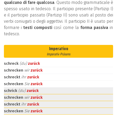
qualcuno di fare qualcosa
. Questo modo grammaticale è
spesso usato in tedesco. Il participio presente (Partizip I)
e il participio passato (Partizip II) sono usati al posto dei
verbi coniugati o degli aggettivi. Il participio II è usato per
formare i
testi composti
così come la
forma passiva
in
tedesco.
Imperativo
Imperativ Präsens
schreck
(du)
zurück
schrecken
wir
zurück
schreckt
ihr
zurück
schrecken
Sie
zurück
schrick
(du)
zurück
schrecken
wir
zurück
schreckt
ihr
zurück
schrecken
Sie
zurück