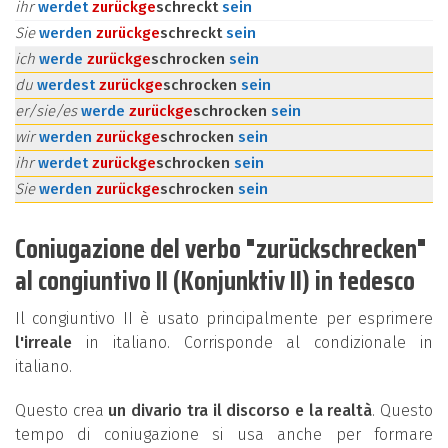
ihr
werdet
zurück
ge
schreckt
sein
Sie
werden
zurück
ge
schreckt
sein
ich
werde
zurück
ge
schrocken
sein
du
werdest
zurück
ge
schrocken
sein
er/sie/es
werde
zurück
ge
schrocken
sein
wir
werden
zurück
ge
schrocken
sein
ihr
werdet
zurück
ge
schrocken
sein
Sie
werden
zurück
ge
schrocken
sein
Coniugazione del verbo "zurückschrecken"
al congiuntivo II (Konjunktiv II) in tedesco
Il congiuntivo II è usato principalmente per esprimere
l'irreale
in italiano. Corrisponde al condizionale in
italiano.
Questo crea
un divario tra il discorso e la realtà
. Questo
tempo di coniugazione si usa anche per formare