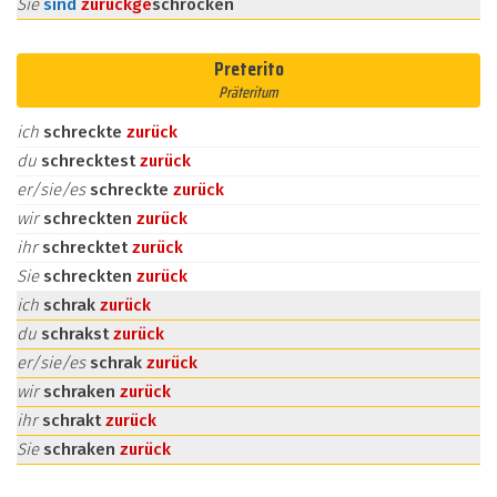
Sie
sind
zurück
ge
schrocken
Preterito
Präteritum
ich
schreckte
zurück
du
schrecktest
zurück
er/sie/es
schreckte
zurück
wir
schreckten
zurück
ihr
schrecktet
zurück
Sie
schreckten
zurück
ich
schrak
zurück
du
schrakst
zurück
er/sie/es
schrak
zurück
wir
schraken
zurück
ihr
schrakt
zurück
Sie
schraken
zurück