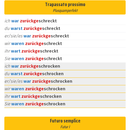
Trapassato prossimo
Plusquamperfekt
ich
war
zurück
ge
schreckt
du
warst
zurück
ge
schreckt
er/sie/es
war
zurück
ge
schreckt
wir
waren
zurück
ge
schreckt
ihr
wart
zurück
ge
schreckt
Sie
waren
zurück
ge
schreckt
ich
war
zurück
ge
schrocken
du
warst
zurück
ge
schrocken
er/sie/es
war
zurück
ge
schrocken
wir
waren
zurück
ge
schrocken
ihr
wart
zurück
ge
schrocken
Sie
waren
zurück
ge
schrocken
Futuro semplice
Futur I