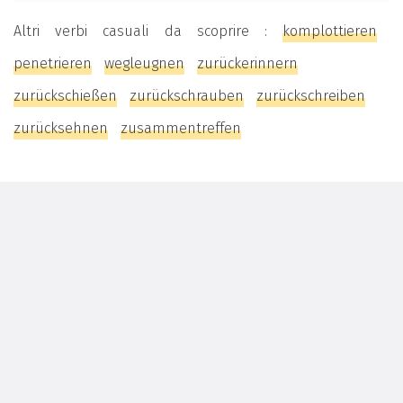
Altri verbi casuali da scoprire :
komplottieren
penetrieren
wegleugnen
zurückerinnern
zurückschießen
zurückschrauben
zurückschreiben
zurücksehnen
zusammentreffen