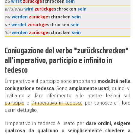
du
wirst
zurück
ge
schrocken
sein
er/sie/es
wird
zurück
ge
schrocken
sein
wir
werden
zurück
ge
schrocken
sein
ihr
werdet
zurück
ge
schrocken
sein
Sie
werden
zurück
ge
schrocken
sein
Coniugazione del verbo "zurückschrecken"
all'imperativo, participio e infinito in
tedesco
L'imperativo e il participio sono importanti
modalità nella
coniugazione tedesca
. Sono
ampiamente usati
, quindi vi
invitiamo a fare riferimento alle nostre lezioni sul
participio
e
l'imperativo in tedesco
per conoscere i loro
usi in dettaglio.
L'imperativo in tedesco è usato per
dare ordini, esigere
qualcosa da qualcuno o semplicemente chiedere a