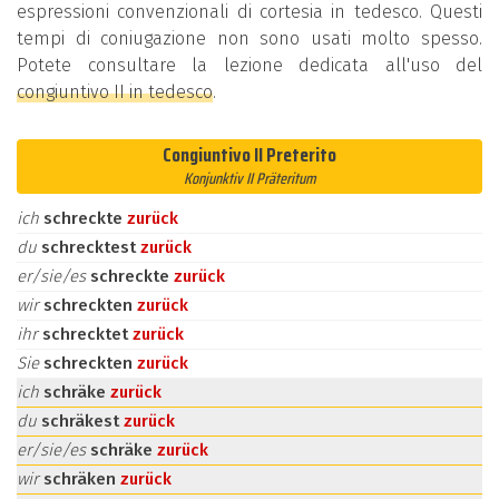
espressioni convenzionali di cortesia in tedesco. Questi
tempi di coniugazione non sono usati molto spesso.
Potete consultare la lezione dedicata all'uso del
congiuntivo II in tedesco
.
Congiuntivo II Preterito
Konjunktiv II Präteritum
ich
schreckte
zurück
du
schrecktest
zurück
er/sie/es
schreckte
zurück
wir
schreckten
zurück
ihr
schrecktet
zurück
Sie
schreckten
zurück
ich
schräke
zurück
du
schräkest
zurück
er/sie/es
schräke
zurück
wir
schräken
zurück