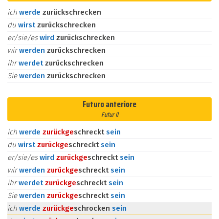
ich
werde
zurückschrecken
du
wirst
zurückschrecken
er/sie/es
wird
zurückschrecken
wir
werden
zurückschrecken
ihr
werdet
zurückschrecken
Sie
werden
zurückschrecken
Futuro anteriore
Futur II
ich
werde
zurück
ge
schreckt
sein
du
wirst
zurück
ge
schreckt
sein
er/sie/es
wird
zurück
ge
schreckt
sein
wir
werden
zurück
ge
schreckt
sein
ihr
werdet
zurück
ge
schreckt
sein
Sie
werden
zurück
ge
schreckt
sein
ich
werde
zurück
ge
schrocken
sein