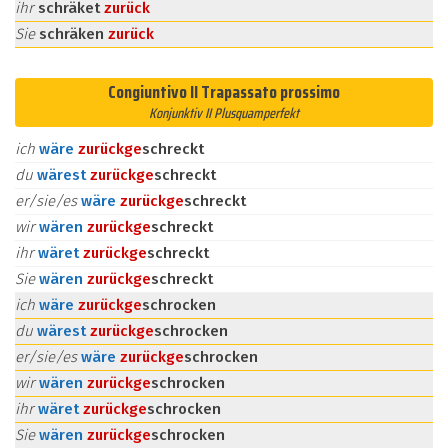
ihr
schräket
zurück
Sie
schräken
zurück
Congiuntivo II Trapassato prossimo
Konjunktiv II Plusquamperfekt
ich
wäre
zurück
ge
schreckt
du
wärest
zurück
ge
schreckt
er/sie/es
wäre
zurück
ge
schreckt
wir
wären
zurück
ge
schreckt
ihr
wäret
zurück
ge
schreckt
Sie
wären
zurück
ge
schreckt
ich
wäre
zurück
ge
schrocken
du
wärest
zurück
ge
schrocken
er/sie/es
wäre
zurück
ge
schrocken
wir
wären
zurück
ge
schrocken
ihr
wäret
zurück
ge
schrocken
Sie
wären
zurück
ge
schrocken