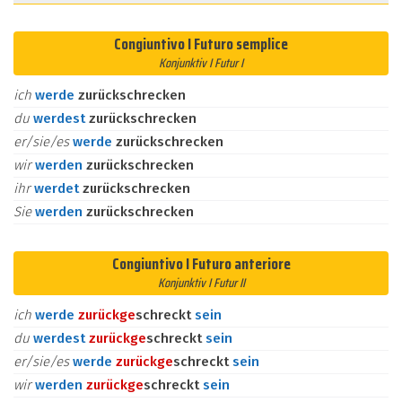
Congiuntivo I Futuro semplice
Konjunktiv I Futur I
ich
werde
zurückschrecken
du
werdest
zurückschrecken
er/sie/es
werde
zurückschrecken
wir
werden
zurückschrecken
ihr
werdet
zurückschrecken
Sie
werden
zurückschrecken
Congiuntivo I Futuro anteriore
Konjunktiv I Futur II
ich
werde
zurück
ge
schreckt
sein
du
werdest
zurück
ge
schreckt
sein
er/sie/es
werde
zurück
ge
schreckt
sein
wir
werden
zurück
ge
schreckt
sein