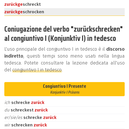
zurück
ge
schreckt
zurück
ge
schrocken
Coniugazione del verbo "zurückschrecken"
al congiuntivo I (Konjunktiv I) in tedesco
L'uso principale del congiuntivo I in tedesco è il
discorso
indiretto
, questi tempi sono meno usati nella lingua
tedesca. Potete consultare la lezione dedicata all'uso
del
congiuntivo I in tedesco
.
Congiuntivo I Presente
Konjunktiv I Präsens
ich
schrecke
zurück
du
schreckest
zurück
er/sie/es
schrecke
zurück
wir
schrecken
zurück