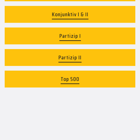
Konjunktiv I & II
Partizip I
Partizip II
Top 500