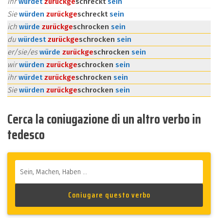
ihr
würdet
zurück
ge
schreckt
sein
Sie
würden
zurück
ge
schreckt
sein
ich
würde
zurück
ge
schrocken
sein
du
würdest
zurück
ge
schrocken
sein
er/sie/es
würde
zurück
ge
schrocken
sein
wir
würden
zurück
ge
schrocken
sein
ihr
würdet
zurück
ge
schrocken
sein
Sie
würden
zurück
ge
schrocken
sein
Cerca la coniugazione di un altro verbo in
tedesco