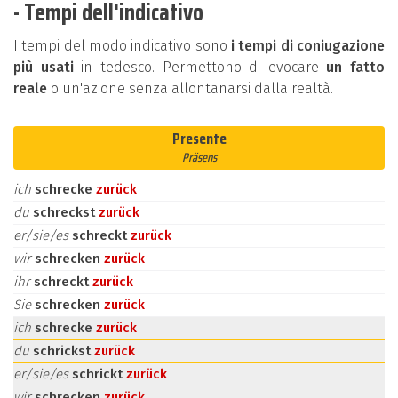
- Tempi dell'indicativo
I tempi del modo indicativo sono
i tempi di coniugazione
più usati
in tedesco. Permettono di evocare
un fatto
reale
o un'azione senza allontanarsi dalla realtà.
Presente
Präsens
ich
schrecke
zurück
du
schreckst
zurück
er/sie/es
schreckt
zurück
wir
schrecken
zurück
ihr
schreckt
zurück
Sie
schrecken
zurück
ich
schrecke
zurück
du
schrickst
zurück
er/sie/es
schrickt
zurück
wir
schrecken
zurück