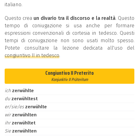
italiano.
Questo crea
un divario tra il discorso e la realtà
. Questo
tempo di coniugazione si usa anche per formare
espressioni convenzionali di cortesia in tedesco. Questi
tempi di coniugazione non sono usati molto spesso.
Potete consultare la lezione dedicata all'uso del
congiuntivo II in tedesco
.
Congiuntivo II Preterito
Konjunktiv II Präteritum
ich
zerwühlte
du
zerwühltest
er/sie/es
zerwühlte
wir
zerwühlten
ihr
zerwühltet
Sie
zerwühlten