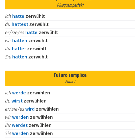
Plusquamperfekt
ich
hatte
zerwühlt
du
hattest
zerwühlt
er/sie/es
hatte
zerwühlt
wir
hatten
zerwühlt
ihr
hattet
zerwühlt
Sie
hatten
zerwühlt
Futuro semplice
Futur I
ich
werde
zerwühlen
du
wirst
zerwühlen
er/sie/es
wird
zerwühlen
wir
werden
zerwühlen
ihr
werdet
zerwühlen
Sie
werden
zerwühlen