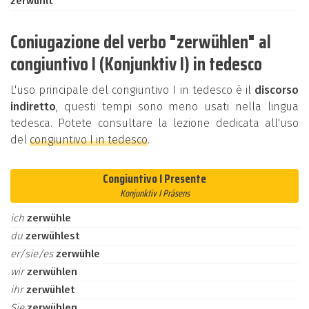
zerwühlt
Coniugazione del verbo "zerwühlen" al
congiuntivo I (Konjunktiv I) in tedesco
L'uso principale del congiuntivo I in tedesco è il
discorso
indiretto
, questi tempi sono meno usati nella lingua
tedesca. Potete consultare la lezione dedicata all'uso
del
congiuntivo I in tedesco
.
Congiuntivo I Presente
Konjunktiv I Präsens
ich
zerwühle
du
zerwühlest
er/sie/es
zerwühle
wir
zerwühlen
ihr
zerwühlet
Sie
zerwühlen