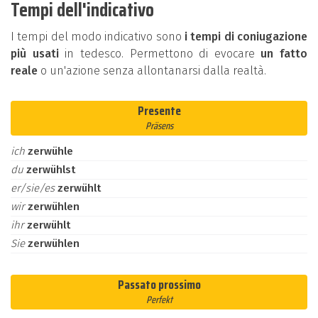
Tempi dell'indicativo
I tempi del modo indicativo sono
i tempi di coniugazione
più usati
in tedesco. Permettono di evocare
un fatto
reale
o un'azione senza allontanarsi dalla realtà.
Presente
Präsens
ich
zerwühle
du
zerwühlst
er/sie/es
zerwühlt
wir
zerwühlen
ihr
zerwühlt
Sie
zerwühlen
Passato prossimo
Perfekt