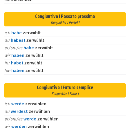
Congiuntivo I Passato prossimo
Konjunktiv I Perfekt
ich
habe
zerwühlt
du
habest
zerwühlt
er/sie/es
habe
zerwühlt
wir
haben
zerwühlt
ihr
habet
zerwühlt
Sie
haben
zerwühlt
Congiuntivo I Futuro semplice
Konjunktiv I Futur I
ich
werde
zerwühlen
du
werdest
zerwühlen
er/sie/es
werde
zerwühlen
wir
werden
zerwühlen