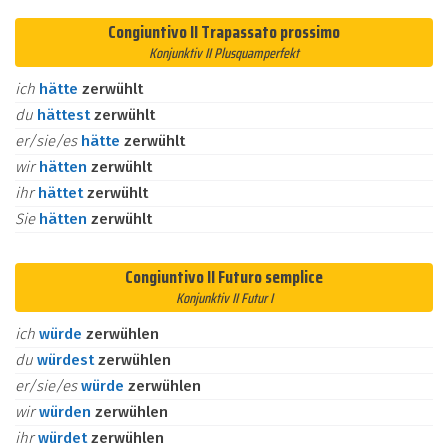
Congiuntivo II Trapassato prossimo
Konjunktiv II Plusquamperfekt
ich
hätte
zerwühlt
du
hättest
zerwühlt
er/sie/es
hätte
zerwühlt
wir
hätten
zerwühlt
ihr
hättet
zerwühlt
Sie
hätten
zerwühlt
Congiuntivo II Futuro semplice
Konjunktiv II Futur I
ich
würde
zerwühlen
du
würdest
zerwühlen
er/sie/es
würde
zerwühlen
wir
würden
zerwühlen
ihr
würdet
zerwühlen