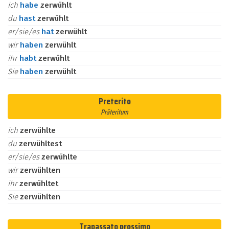
ich
habe
zerwühlt
du
hast
zerwühlt
er/sie/es
hat
zerwühlt
wir
haben
zerwühlt
ihr
habt
zerwühlt
Sie
haben
zerwühlt
Preterito
Präteritum
ich
zerwühlte
du
zerwühltest
er/sie/es
zerwühlte
wir
zerwühlten
ihr
zerwühltet
Sie
zerwühlten
Trapassato prossimo