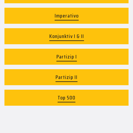
Imperativo
Konjunktiv I & II
Partizip I
Partizip II
Top 500