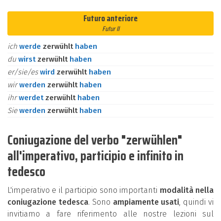
Futuro anteriore
Futur II
ich
werde
zerwühlt
haben
du
wirst
zerwühlt
haben
er/sie/es
wird
zerwühlt
haben
wir
werden
zerwühlt
haben
ihr
werdet
zerwühlt
haben
Sie
werden
zerwühlt
haben
Coniugazione del verbo "zerwühlen"
all'imperativo, participio e infinito in
tedesco
L'imperativo e il participio sono importanti
modalità nella
coniugazione tedesca
. Sono
ampiamente usati
, quindi vi
invitiamo a fare riferimento alle nostre lezioni sul