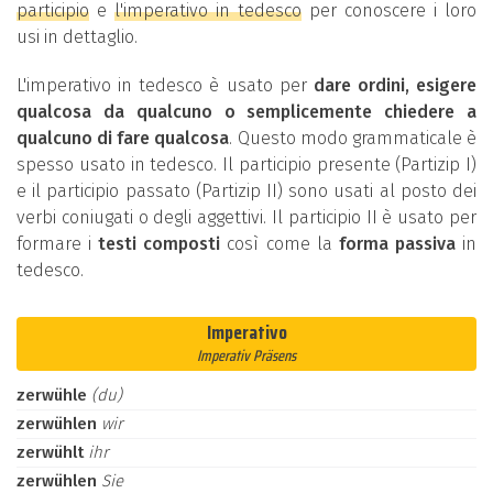
participio
e
l'imperativo in tedesco
per conoscere i loro
usi in dettaglio.
L'imperativo in tedesco è usato per
dare ordini, esigere
qualcosa da qualcuno o semplicemente chiedere a
qualcuno di fare qualcosa
. Questo modo grammaticale è
spesso usato in tedesco. Il participio presente (Partizip I)
e il participio passato (Partizip II) sono usati al posto dei
verbi coniugati o degli aggettivi. Il participio II è usato per
formare i
testi composti
così come la
forma passiva
in
tedesco.
Imperativo
Imperativ Präsens
zerwühle
(du)
zerwühlen
wir
zerwühlt
ihr
zerwühlen
Sie