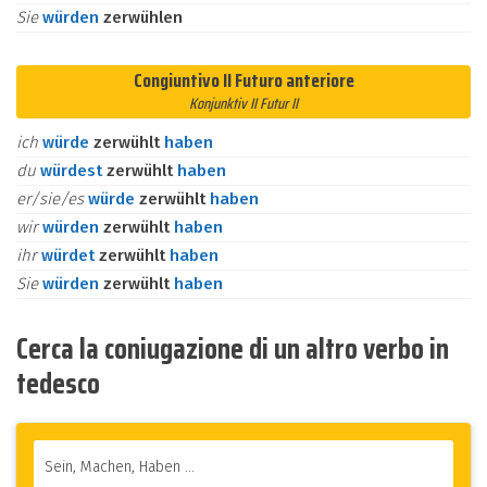
Sie
würden
zerwühlen
Congiuntivo II Futuro anteriore
Konjunktiv II Futur II
ich
würde
zerwühlt
haben
du
würdest
zerwühlt
haben
er/sie/es
würde
zerwühlt
haben
wir
würden
zerwühlt
haben
ihr
würdet
zerwühlt
haben
Sie
würden
zerwühlt
haben
Cerca la coniugazione di un altro verbo in
tedesco