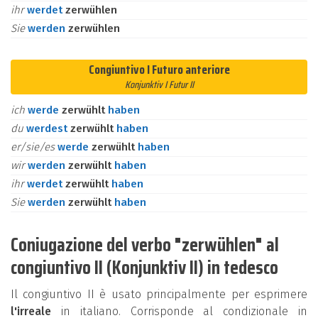
ihr
werdet
zerwühlen
Sie
werden
zerwühlen
Congiuntivo I Futuro anteriore
Konjunktiv I Futur II
ich
werde
zerwühlt
haben
du
werdest
zerwühlt
haben
er/sie/es
werde
zerwühlt
haben
wir
werden
zerwühlt
haben
ihr
werdet
zerwühlt
haben
Sie
werden
zerwühlt
haben
Coniugazione del verbo "zerwühlen" al
congiuntivo II (Konjunktiv II) in tedesco
Il congiuntivo II è usato principalmente per esprimere
l'irreale
in italiano. Corrisponde al condizionale in