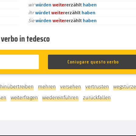
wir
würden
weiter
erzählt
haben
ihr
würdet
weiter
erzählt
haben
Sie
würden
weiter
erzählt
haben
o verbo in tedesco
hinübertreiben
mehren
versehen
vertrusten
wegstürz
sen
weiterfragen
wiedereinführen
zurückfallen