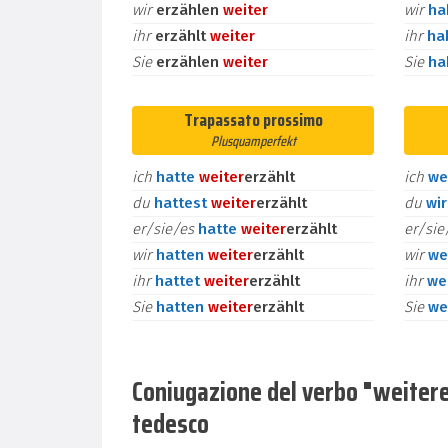
wir
erzählen
weiter
wir
h
ihr
erzählt
weiter
ihr
ha
Sie
erzählen
weiter
Sie
h
Trapassato prossimo
Plusquamperfekt
ich
hatte
weiter
erzählt
ich
we
du
hattest
weiter
erzählt
du
wi
er/sie/es
hatte
weiter
erzählt
er/si
wir
hatten
weiter
erzählt
wir
we
ihr
hattet
weiter
erzählt
ihr
we
Sie
hatten
weiter
erzählt
Sie
we
Coniugazione del verbo "weitererz
tedesco