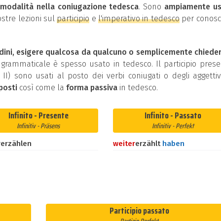
i
modalità nella coniugazione tedesca
. Sono
ampiamente us
ostre lezioni sul
participio
e
l'imperativo in tedesco
per conosc
dini, esigere qualcosa da qualcuno o semplicemente chiede
rammaticale è spesso usato in tedesco. Il participio pres
ip II) sono usati al posto dei verbi coniugati o degli aggettivi
posti
così come la
forma passiva
in tedesco.
Infinito - Presente
Infinito - Passato
Infinitiv - Präsens
Infinitiv - Perfekt
rerzählen
weiter
erzählt
haben
Participio passato