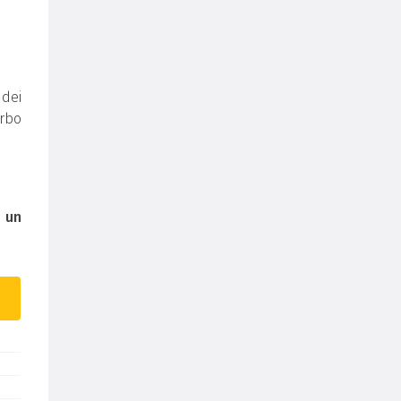
e
 dei
erbo
e
un