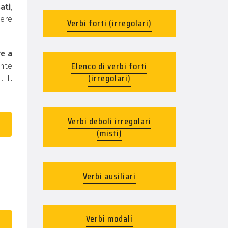
ati
,
ere
Verbi forti (irregolari)
re a
Elenco di verbi forti
ente
(irregolari)
. Il
Verbi deboli irregolari
(misti)
Verbi ausiliari
Verbi modali