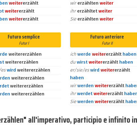
aben
weiter
erzählt
wir
erzählten
weiter
bt
weiter
erzählt
ihr
erzähltet
weiter
aben
weiter
erzählt
Sie
erzählten
weiter
Futuro semplice
Futuro anteriore
Futur I
Futur II
rde
weitererzählen
ich
werde
weiter
erzählt
haben
rst
weitererzählen
du
wirst
weiter
erzählt
haben
e/es
wird
weitererzählen
er/sie/es
wird
weiter
erzählt
haben
rden
weitererzählen
wir
werden
weiter
erzählt
habe
rdet
weitererzählen
ihr
werdet
weiter
erzählt
habe
rden
weitererzählen
Sie
werden
weiter
erzählt
habe
ählen" all'imperativo, participio e infinito i