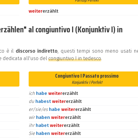
Partizip Perfekt
weiter
erzählt
zählen" al congiuntivo I (Konjunktiv I) in
co è il
discorso indiretto
, questi tempi sono meno usati ne
e dedicata all'uso del
congiuntivo I in tedesco
.
Congiuntivo I Passato prossimo
Konjunktiv I Perfekt
ich
habe
weiter
erzählt
du
habest
weiter
erzählt
er/sie/es
habe
weiter
erzählt
wir
haben
weiter
erzählt
ihr
habet
weiter
erzählt
Sie
haben
weiter
erzählt