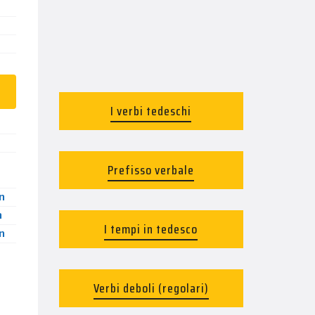
I verbi tedeschi
Prefisso verbale
n
n
I tempi in tedesco
n
n
Verbi deboli (regolari)