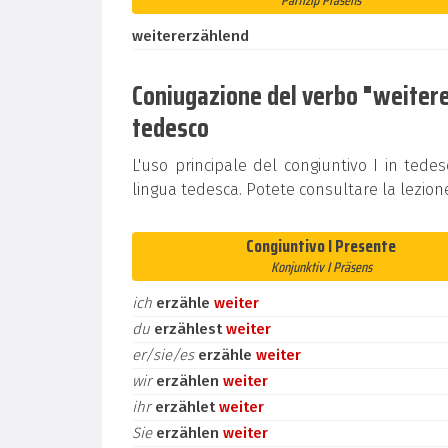
Partizip Präsens
weitererzählend
Coniugazione del verbo "weiterer
tedesco
L'uso principale del congiuntivo I in tedes
lingua tedesca. Potete consultare la lezion
Congiuntivo I Presente
Konjunktiv I Präsens
ich
erzähle
weiter
du
erzählest
weiter
er/sie/es
erzähle
weiter
wir
erzählen
weiter
ihr
erzählet
weiter
Sie
erzählen
weiter