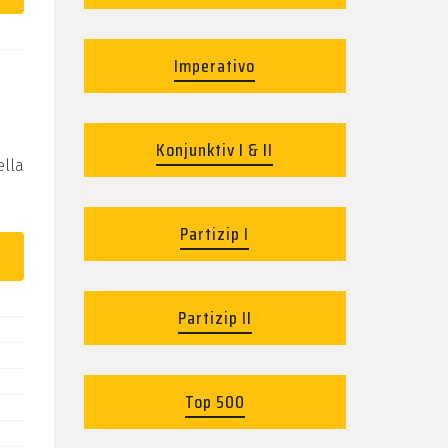
Imperativo
Konjunktiv I & II
lla
Partizip I
Partizip II
Top 500