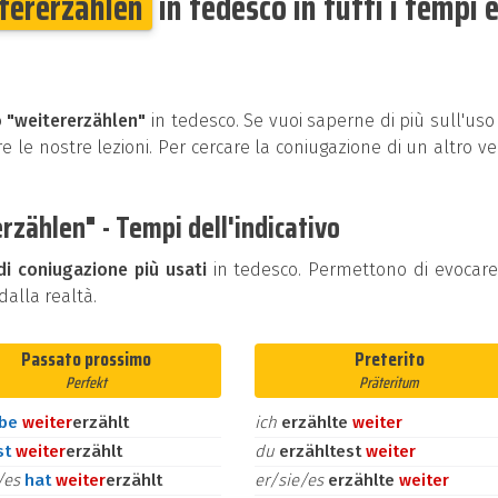
tererzählen
in tedesco in tutti i tempi 
o "weitererzählen"
in tedesco. Se vuoi saperne di più sull'uso
e le nostre lezioni. Per cercare la coniugazione di un altro v
zählen" - Tempi dell'indicativo
di coniugazione più usati
in tedesco. Permettono di evocar
alla realtà.
Passato prossimo
Preterito
Perfekt
Präteritum
abe
weiter
erzählt
ich
erzählte
weiter
st
weiter
erzählt
du
erzähltest
weiter
e/es
hat
weiter
erzählt
er/sie/es
erzählte
weiter