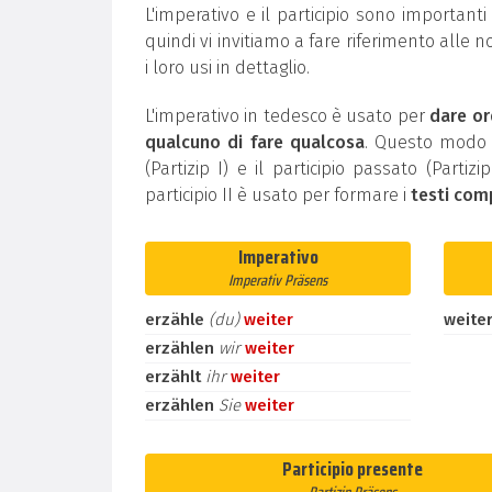
L'imperativo e il participio sono important
quindi vi invitiamo a fare riferimento alle n
i loro usi in dettaglio.
L'imperativo in tedesco è usato per
dare or
qualcuno di fare qualcosa
. Questo modo g
(Partizip I) e il participio passato (Partiz
participio II è usato per formare i
testi com
Imperativo
Imperativ Präsens
erzähle
(du)
weiter
weite
erzählen
wir
weiter
erzählt
ihr
weiter
erzählen
Sie
weiter
Participio presente