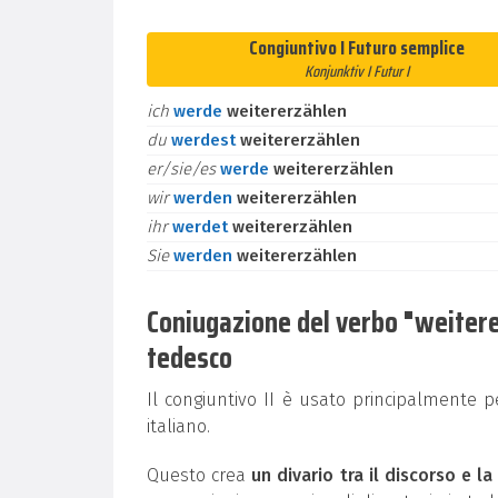
Congiuntivo I Futuro semplice
Konjunktiv I Futur I
ich
werde
weitererzählen
du
werdest
weitererzählen
er/sie/es
werde
weitererzählen
wir
werden
weitererzählen
ihr
werdet
weitererzählen
Sie
werden
weitererzählen
Coniugazione del verbo "weitererz
tedesco
Il congiuntivo II è usato principalmente 
italiano.
Questo crea
un divario tra il discorso e la