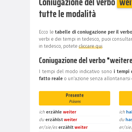
Coniugazione del verbo
wei
tutte le modalità
Ecco le
tabelle di coniugazione per il verb
verbi e dei tempi in tedesco, puoi consultar
in tedesco, potete
cliccare qui
.
Coniugazione del verbo "weiterer
I tempi del modo indicativo sono
i tempi 
fatto reale
o un'azione senza allontanarsi d
Presente
Präsens
ich
erzähle
weiter
ich
h
du
erzählst
weiter
du
ha
er/sie/es
erzählt
weiter
er/si