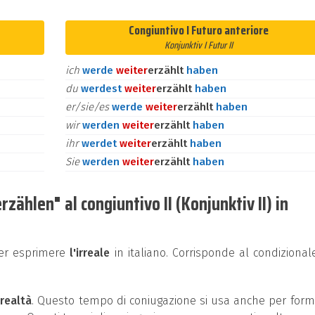
Congiuntivo I Futuro anteriore
Konjunktiv I Futur II
ich
werde
weiter
erzählt
haben
du
werdest
weiter
erzählt
haben
er/sie/es
werde
weiter
erzählt
haben
wir
werden
weiter
erzählt
haben
ihr
werdet
weiter
erzählt
haben
Sie
werden
weiter
erzählt
haben
ählen" al congiuntivo II (Konjunktiv II) in
per esprimere
l'irreale
in italiano. Corrisponde al condizional
 realtà
. Questo tempo di coniugazione si usa anche per for