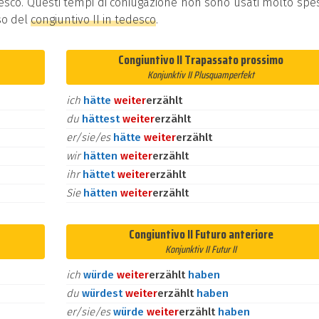
edesco. Questi tempi di coniugazione non sono usati molto spe
so del
congiuntivo II in tedesco
.
Congiuntivo II Trapassato prossimo
Konjunktiv II Plusquamperfekt
ich
hätte
weiter
erzählt
du
hättest
weiter
erzählt
er/sie/es
hätte
weiter
erzählt
wir
hätten
weiter
erzählt
ihr
hättet
weiter
erzählt
Sie
hätten
weiter
erzählt
Congiuntivo II Futuro anteriore
Konjunktiv II Futur II
ich
würde
weiter
erzählt
haben
du
würdest
weiter
erzählt
haben
er/sie/es
würde
weiter
erzählt
haben