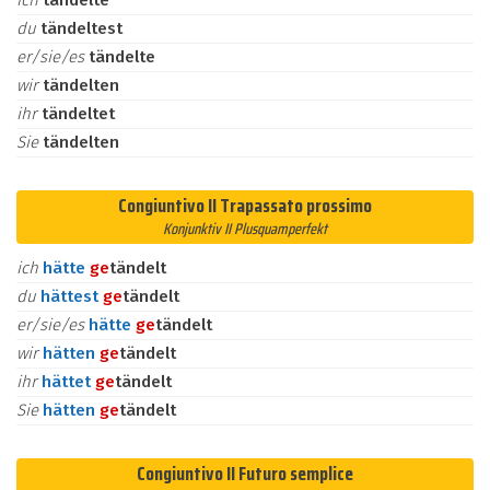
ich
tändelte
du
tändeltest
er/sie/es
tändelte
wir
tändelten
ihr
tändeltet
Sie
tändelten
Congiuntivo II Trapassato prossimo
Konjunktiv II Plusquamperfekt
ich
hätte
ge
tändelt
du
hättest
ge
tändelt
er/sie/es
hätte
ge
tändelt
wir
hätten
ge
tändelt
ihr
hättet
ge
tändelt
Sie
hätten
ge
tändelt
Congiuntivo II Futuro semplice