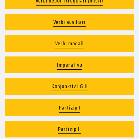
Verbi deboli irregolari (misti)
Verbi ausiliari
Verbi modali
Imperativo
Konjunktiv I & II
Partizip I
Partizip II