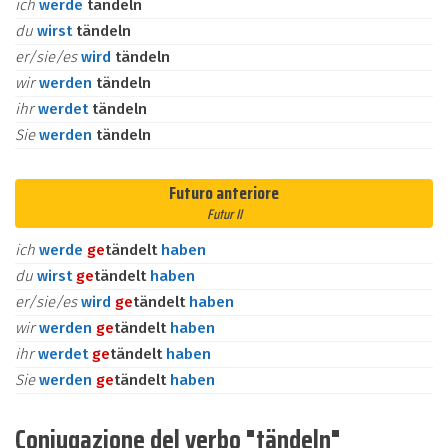
ich
werde
tändeln
du
wirst
tändeln
er/sie/es
wird
tändeln
wir
werden
tändeln
ihr
werdet
tändeln
Sie
werden
tändeln
Futuro anteriore
Futur II
ich
werde
ge
tändelt
haben
du
wirst
ge
tändelt
haben
er/sie/es
wird
ge
tändelt
haben
wir
werden
ge
tändelt
haben
ihr
werdet
ge
tändelt
haben
Sie
werden
ge
tändelt
haben
Coniugazione del verbo "tändeln"