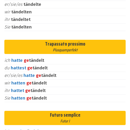
er/sie/es
tändelte
wir
tändelten
ihr
tändeltet
Sie
tändelten
Trapassato prossimo
Plusquamperfekt
ich
hatte
ge
tändelt
du
hattest
ge
tändelt
er/sie/es
hatte
ge
tändelt
wir
hatten
ge
tändelt
ihr
hattet
ge
tändelt
Sie
hatten
ge
tändelt
Futuro semplice
Futur I