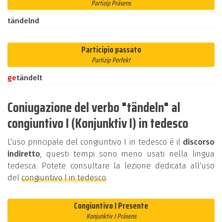
Partizip Präsens
tändelnd
Participio passato
Partizip Perfekt
ge
tändelt
Coniugazione del verbo "tändeln" al
congiuntivo I (Konjunktiv I) in tedesco
L'uso principale del congiuntivo I in tedesco è il
discorso
indiretto
, questi tempi sono meno usati nella lingua
tedesca. Potete consultare la lezione dedicata all'uso
del
congiuntivo I in tedesco
.
Congiuntivo I Presente
Konjunktiv I Präsens