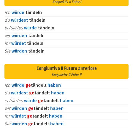
Konjunktiv II Futur I
ich
würde
tändeln
du
würdest
tändeln
er/sie/es
würde
tändeln
wir
würden
tändeln
ihr
würdet
tändeln
Sie
würden
tändeln
Congiuntivo II Futuro anteriore
Konjunktiv II Futur II
ich
würde
ge
tändelt
haben
du
würdest
ge
tändelt
haben
er/sie/es
würde
ge
tändelt
haben
wir
würden
ge
tändelt
haben
ihr
würdet
ge
tändelt
haben
Sie
würden
ge
tändelt
haben