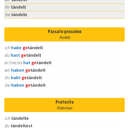
ihr
tändelt
Sie
tändeln
Passato prossimo
Perfekt
ich
habe
ge
tändelt
du
hast
ge
tändelt
er/sie/es
hat
ge
tändelt
wir
haben
ge
tändelt
ihr
habt
ge
tändelt
Sie
haben
ge
tändelt
Preterito
Präteritum
ich
tändelte
du
tändeltest