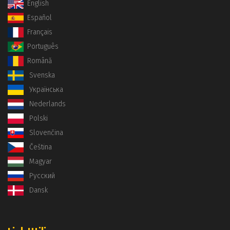
English
Español
Français
Português
Română
Svenska
Українська
Nederlands
Polski
Slovenčina
Čeština
Magyar
Русский
Dansk