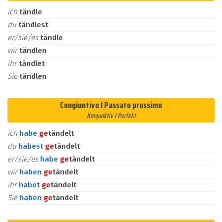
ich
tändle
du
tändlest
er/sie/es
tändle
wir
tändlen
ihr
tändlet
Sie
tändlen
Congiuntivo I Passato prossimo
Konjunktiv I Perfekt
ich
habe
ge
tändelt
du
habest
ge
tändelt
er/sie/es
habe
ge
tändelt
wir
haben
ge
tändelt
ihr
habet
ge
tändelt
Sie
haben
ge
tändelt