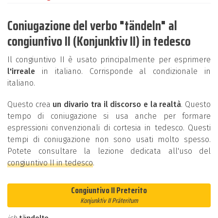
Coniugazione del verbo "tändeln" al
congiuntivo II (Konjunktiv II) in tedesco
Il congiuntivo II è usato principalmente per esprimere
l'irreale
in italiano. Corrisponde al condizionale in
italiano.
Questo crea
un divario tra il discorso e la realtà
. Questo
tempo di coniugazione si usa anche per formare
espressioni convenzionali di cortesia in tedesco. Questi
tempi di coniugazione non sono usati molto spesso.
Potete consultare la lezione dedicata all'uso del
congiuntivo II in tedesco
.
Congiuntivo II Preterito
Konjunktiv II Präteritum