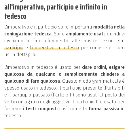
all'imperativo, participio e infinito in
tedesco
L'imperativo e il participio sono importanti
modalità nella
coniugazione tedesca
. Sono
ampiamente usati
, quindi vi
invitiamo a fare riferimento alle nostre lezioni sul
participio
e
l'imperativo in tedesco
per conoscere i loro
usi in dettaglio.
L'imperativo in tedesco è usato per
dare ordini, esigere
qualcosa da qualcuno o semplicemente chiedere a
qualcuno di fare qualcosa
. Questo modo grammaticale è
spesso usato in tedesco. Il participio presente (Partizip I)
e il participio passato (Partizip II) sono usati al posto dei
verbi coniugati o degli aggettivi. Il participio II è usato per
formare i
testi composti
così come la
forma passiva
in
tedesco.