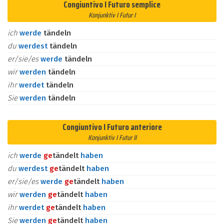
Congiuntivo I Futuro semplice
Konjunktiv I Futur I
ich
werde
tändeln
du
werdest
tändeln
er/sie/es
werde
tändeln
wir
werden
tändeln
ihr
werdet
tändeln
Sie
werden
tändeln
Congiuntivo I Futuro anteriore
Konjunktiv I Futur II
ich
werde
ge
tändelt
haben
du
werdest
ge
tändelt
haben
er/sie/es
werde
ge
tändelt
haben
wir
werden
ge
tändelt
haben
ihr
werdet
ge
tändelt
haben
Sie
werden
ge
tändelt
haben