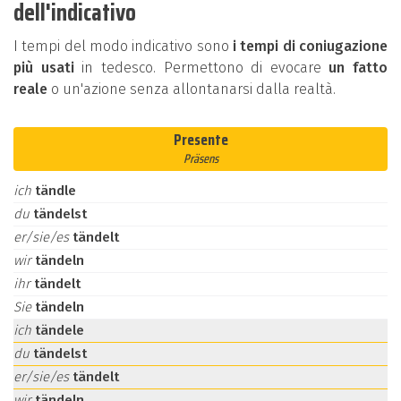
dell'indicativo
I tempi del modo indicativo sono
i tempi di coniugazione
più usati
in tedesco. Permettono di evocare
un fatto
reale
o un'azione senza allontanarsi dalla realtà.
Presente
Präsens
ich
tändle
du
tändelst
er/sie/es
tändelt
wir
tändeln
ihr
tändelt
Sie
tändeln
ich
tändele
du
tändelst
er/sie/es
tändelt
wir
tändeln