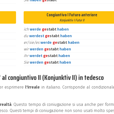
Sie
haben
ge
stabt
Congiuntivo I Futuro anteriore
Konjunktiv I Futur II
ich
werde
ge
stabt
haben
du
werdest
ge
stabt
haben
er/sie/es
werde
ge
stabt
haben
wir
werden
ge
stabt
haben
ihr
werdet
ge
stabt
haben
Sie
werden
ge
stabt
haben
l congiuntivo II (Konjunktiv II) in tedesco
per esprimere
l'irreale
in italiano. Corrisponde al condizional
 realtà
. Questo tempo di coniugazione si usa anche per for
edesco. Questi tempi di coniugazione non sono usati molto spe