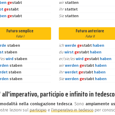
aben
ge
stabt
wir
statten
bt
ge
stabt
ihr
stattet
aben
ge
stabt
Sie
statten
Futuro semplice
Futuro anteriore
Futur I
Futur II
rde
staben
ich
werde
ge
stabt
haben
rst
staben
du
wirst
ge
stabt
haben
e/es
wird
staben
er/sie/es
wird
ge
stabt
haben
rden
staben
wir
werden
ge
stabt
haben
rdet
staben
ihr
werdet
ge
stabt
haben
rden
staben
Sie
werden
ge
stabt
haben
ll'imperativo, participio e infinito in tedesco
i
modalità nella coniugazione tedesca
. Sono
ampiamente us
ostre lezioni sul
participio
e
l'imperativo in tedesco
per conosc