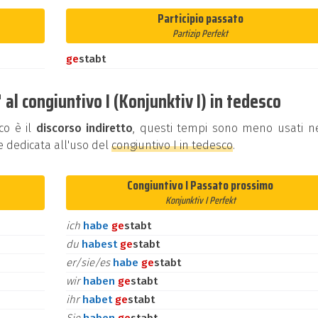
Participio passato
Partizip Perfekt
ge
stabt
al congiuntivo I (Konjunktiv I) in tedesco
co è il
discorso indiretto
, questi tempi sono meno usati ne
e dedicata all'uso del
congiuntivo I in tedesco
.
Congiuntivo I Passato prossimo
Konjunktiv I Perfekt
ich
habe
ge
stabt
du
habest
ge
stabt
er/sie/es
habe
ge
stabt
wir
haben
ge
stabt
ihr
habet
ge
stabt