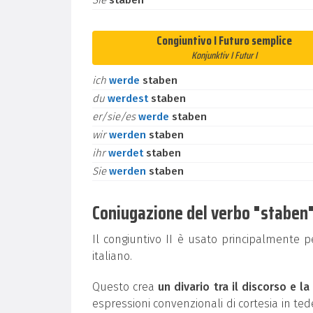
Sie
staben
Congiuntivo I Futuro semplice
Konjunktiv I Futur I
ich
werde
staben
du
werdest
staben
er/sie/es
werde
staben
wir
werden
staben
ihr
werdet
staben
Sie
werden
staben
Coniugazione del verbo "staben" a
Il congiuntivo II è usato principalmente 
italiano.
Questo crea
un divario tra il discorso e la
espressioni convenzionali di cortesia in t