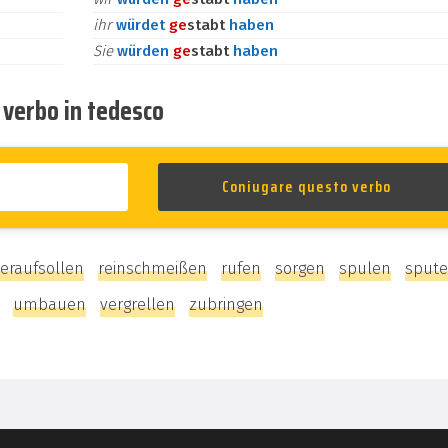
ihr
würdet
ge
stabt
haben
Sie
würden
ge
stabt
haben
o verbo in tedesco
eraufsollen
reinschmeißen
rufen
sorgen
spulen
sput
umbauen
vergrellen
zubringen