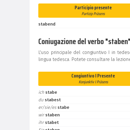
Participio presente
Partizip Präsens
stabend
Coniugazione del verbo "staben" 
L'uso principale del congiuntivo I in tedes
lingua tedesca. Potete consultare la lezion
Congiuntivo I Presente
Konjunktiv I Präsens
ich
stabe
du
stabest
er/sie/es
stabe
wir
staben
ihr
stabet