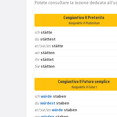
Potete consultare la lezione dedicata all'u
Congiuntivo II Preterito
Konjunktiv II Präteritum
ich
stätte
du
stättest
er/sie/es
stätte
wir
stätten
ihr
stättet
Sie
stätten
Congiuntivo II Futuro semplice
Konjunktiv II Futur I
ich
würde
staben
du
würdest
staben
er/sie/es
würde
staben
wir
würden
staben