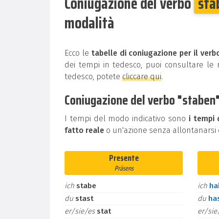
Coniugazione del verbo
sta
modalità
Ecco le
tabelle di coniugazione per il verb
dei tempi in tedesco, puoi consultare le n
tedesco, potete
cliccare qui
.
Coniugazione del verbo "staben" 
I tempi del modo indicativo sono
i tempi 
fatto reale
o un'azione senza allontanarsi d
Presente
Präsens
ich
stabe
ich
h
du
stast
du
ha
er/sie/es
stat
er/si