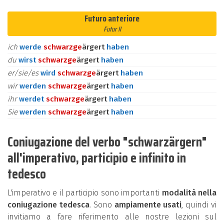
Futuro anteriore
Futur II
ich
werde
schwarz
ge
ärgert
haben
du
wirst
schwarz
ge
ärgert
haben
er/sie/es
wird
schwarz
ge
ärgert
haben
wir
werden
schwarz
ge
ärgert
haben
ihr
werdet
schwarz
ge
ärgert
haben
Sie
werden
schwarz
ge
ärgert
haben
Coniugazione del verbo "schwarzärgern"
all'imperativo, participio e infinito in
tedesco
L'imperativo e il participio sono importanti
modalità nella
coniugazione tedesca
. Sono
ampiamente usati
, quindi vi
invitiamo a fare riferimento alle nostre lezioni sul