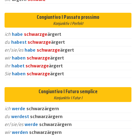
Congiuntivo I Passato prossimo
Konjunktiv I Perfekt
ich
habe
schwarz
ge
ärgert
du
habest
schwarz
ge
ärgert
er/sie/es
habe
schwarz
ge
ärgert
wir
haben
schwarz
ge
ärgert
ihr
habet
schwarz
ge
ärgert
Sie
haben
schwarz
ge
ärgert
Congiuntivo I Futuro semplice
Konjunktiv I Futur I
ich
werde
schwarzärgern
du
werdest
schwarzärgern
er/sie/es
werde
schwarzärgern
wir
werden
schwarzärgern