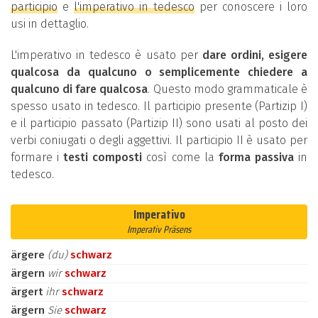
participio
e
l'imperativo in tedesco
per conoscere i loro
usi in dettaglio.
L'imperativo in tedesco è usato per
dare ordini, esigere
qualcosa da qualcuno o semplicemente chiedere a
qualcuno di fare qualcosa
. Questo modo grammaticale è
spesso usato in tedesco. Il participio presente (Partizip I)
e il participio passato (Partizip II) sono usati al posto dei
verbi coniugati o degli aggettivi. Il participio II è usato per
formare i
testi composti
così come la
forma passiva
in
tedesco.
Imperativo
Imperativ Präsens
ärgere
(du)
schwarz
ärgern
wir
schwarz
ärgert
ihr
schwarz
ärgern
Sie
schwarz