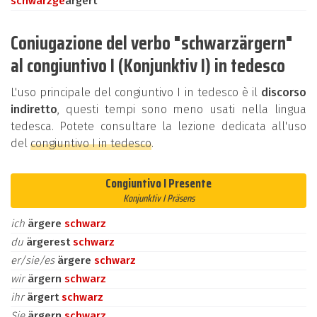
schwarz
ge
ärgert
Coniugazione del verbo "schwarzärgern"
al congiuntivo I (Konjunktiv I) in tedesco
L'uso principale del congiuntivo I in tedesco è il
discorso
indiretto
, questi tempi sono meno usati nella lingua
tedesca. Potete consultare la lezione dedicata all'uso
del
congiuntivo I in tedesco
.
Congiuntivo I Presente
Konjunktiv I Präsens
ich
ärgere
schwarz
du
ärgerest
schwarz
er/sie/es
ärgere
schwarz
wir
ärgern
schwarz
ihr
ärgert
schwarz
Sie
ärgern
schwarz