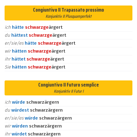
Congiuntivo II Trapassato prossimo
Konjunktiv II Plusquamperfekt
ich
hätte
schwarz
ge
ärgert
du
hättest
schwarz
ge
ärgert
er/sie/es
hätte
schwarz
ge
ärgert
wir
hätten
schwarz
ge
ärgert
ihr
hättet
schwarz
ge
ärgert
Sie
hätten
schwarz
ge
ärgert
Congiuntivo II Futuro semplice
Konjunktiv II Futur I
ich
würde
schwarzärgern
du
würdest
schwarzärgern
er/sie/es
würde
schwarzärgern
wir
würden
schwarzärgern
ihr
würdet
schwarzärgern