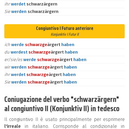
ihr
werdet
schwarzärgern
Sie
werden
schwarzärgern
Congiuntivo I Futuro anteriore
Konjunktiv I Futur II
ich
werde
schwarz
ge
ärgert
haben
du
werdest
schwarz
ge
ärgert
haben
er/sie/es
werde
schwarz
ge
ärgert
haben
wir
werden
schwarz
ge
ärgert
haben
ihr
werdet
schwarz
ge
ärgert
haben
Sie
werden
schwarz
ge
ärgert
haben
Coniugazione del verbo "schwarzärgern"
al congiuntivo II (Konjunktiv II) in tedesco
Il congiuntivo II è usato principalmente per esprimere
l'irreale
in italiano. Corrisponde al condizionale in