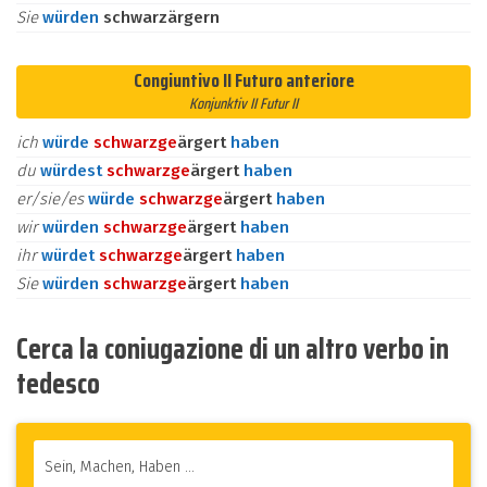
Sie
würden
schwarzärgern
Congiuntivo II Futuro anteriore
Konjunktiv II Futur II
ich
würde
schwarz
ge
ärgert
haben
du
würdest
schwarz
ge
ärgert
haben
er/sie/es
würde
schwarz
ge
ärgert
haben
wir
würden
schwarz
ge
ärgert
haben
ihr
würdet
schwarz
ge
ärgert
haben
Sie
würden
schwarz
ge
ärgert
haben
Cerca la coniugazione di un altro verbo in
tedesco