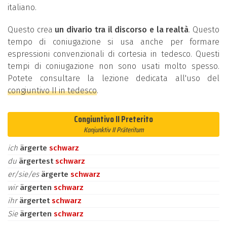
italiano.
Questo crea
un divario tra il discorso e la realtà
. Questo
tempo di coniugazione si usa anche per formare
espressioni convenzionali di cortesia in tedesco. Questi
tempi di coniugazione non sono usati molto spesso.
Potete consultare la lezione dedicata all'uso del
congiuntivo II in tedesco
.
Congiuntivo II Preterito
Konjunktiv II Präteritum
ich
ärgerte
schwarz
du
ärgertest
schwarz
er/sie/es
ärgerte
schwarz
wir
ärgerten
schwarz
ihr
ärgertet
schwarz
Sie
ärgerten
schwarz