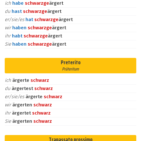
ich
habe
schwarz
ge
ärgert
du
hast
schwarz
ge
ärgert
er/sie/es
hat
schwarz
ge
ärgert
wir
haben
schwarz
ge
ärgert
ihr
habt
schwarz
ge
ärgert
Sie
haben
schwarz
ge
ärgert
Preterito
Präteritum
ich
ärgerte
schwarz
du
ärgertest
schwarz
er/sie/es
ärgerte
schwarz
wir
ärgerten
schwarz
ihr
ärgertet
schwarz
Sie
ärgerten
schwarz
Trapassato prossimo