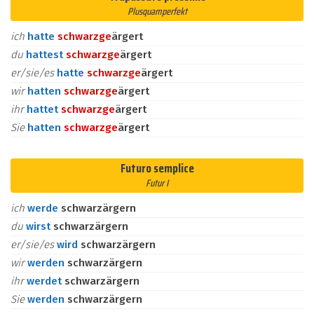
Plusquamperfekt
ich
hatte
schwarz
ge
ärgert
du
hattest
schwarz
ge
ärgert
er/sie/es
hatte
schwarz
ge
ärgert
wir
hatten
schwarz
ge
ärgert
ihr
hattet
schwarz
ge
ärgert
Sie
hatten
schwarz
ge
ärgert
Futuro semplice
Futur I
ich
werde
schwarzärgern
du
wirst
schwarzärgern
er/sie/es
wird
schwarzärgern
wir
werden
schwarzärgern
ihr
werdet
schwarzärgern
Sie
werden
schwarzärgern