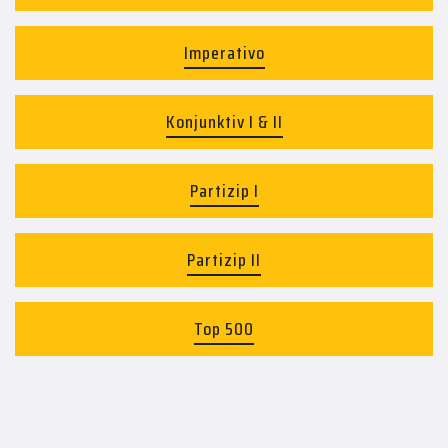
Imperativo
Konjunktiv I & II
Partizip I
Partizip II
Top 500