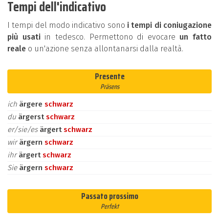
Tempi dell'indicativo
I tempi del modo indicativo sono
i tempi di coniugazione
più usati
in tedesco. Permettono di evocare
un fatto
reale
o un'azione senza allontanarsi dalla realtà.
Presente
Präsens
ich
ärgere
schwarz
du
ärgerst
schwarz
er/sie/es
ärgert
schwarz
wir
ärgern
schwarz
ihr
ärgert
schwarz
Sie
ärgern
schwarz
Passato prossimo
Perfekt