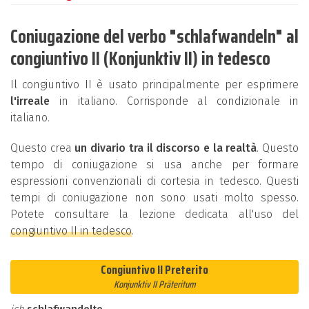
Coniugazione del verbo "schlafwandeln" al
congiuntivo II (Konjunktiv II) in tedesco
Il congiuntivo II è usato principalmente per esprimere
l'irreale
in italiano. Corrisponde al condizionale in
italiano.
Questo crea
un divario tra il discorso e la realtà
. Questo
tempo di coniugazione si usa anche per formare
espressioni convenzionali di cortesia in tedesco. Questi
tempi di coniugazione non sono usati molto spesso.
Potete consultare la lezione dedicata all'uso del
congiuntivo II in tedesco
.
Congiuntivo II Preterito
Konjunktiv II Präteritum