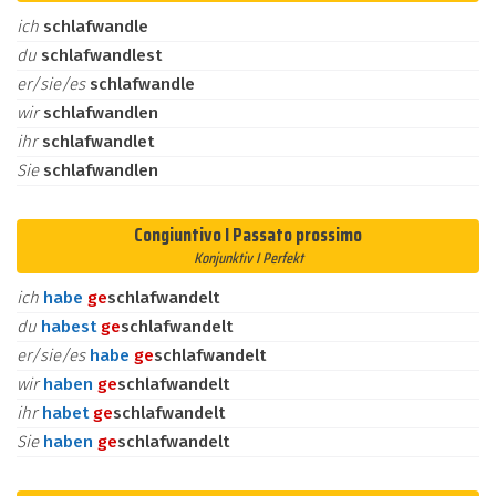
ich
schlafwandle
du
schlafwandlest
er/sie/es
schlafwandle
wir
schlafwandlen
ihr
schlafwandlet
Sie
schlafwandlen
Congiuntivo I Passato prossimo
Konjunktiv I Perfekt
ich
habe
ge
schlafwandelt
du
habest
ge
schlafwandelt
er/sie/es
habe
ge
schlafwandelt
wir
haben
ge
schlafwandelt
ihr
habet
ge
schlafwandelt
Sie
haben
ge
schlafwandelt