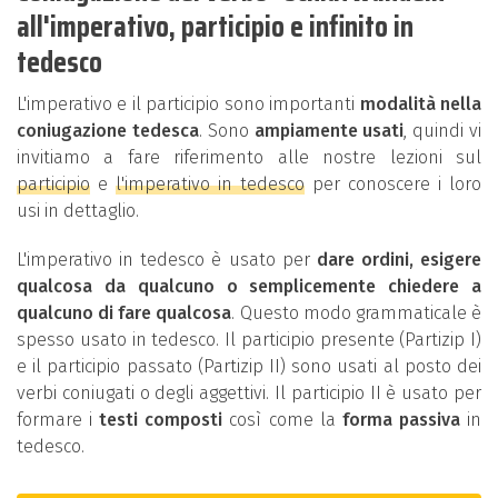
all'imperativo, participio e infinito in
tedesco
L'imperativo e il participio sono importanti
modalità nella
coniugazione tedesca
. Sono
ampiamente usati
, quindi vi
invitiamo a fare riferimento alle nostre lezioni sul
participio
e
l'imperativo in tedesco
per conoscere i loro
usi in dettaglio.
L'imperativo in tedesco è usato per
dare ordini, esigere
qualcosa da qualcuno o semplicemente chiedere a
qualcuno di fare qualcosa
. Questo modo grammaticale è
spesso usato in tedesco. Il participio presente (Partizip I)
e il participio passato (Partizip II) sono usati al posto dei
verbi coniugati o degli aggettivi. Il participio II è usato per
formare i
testi composti
così come la
forma passiva
in
tedesco.