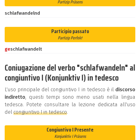
Partizip Präsens
schlafwandelnd
Participio passato
Partizip Perfekt
ge
schlafwandelt
Coniugazione del verbo "schlafwandeln" al
congiuntivo I (Konjunktiv I) in tedesco
L'uso principale del congiuntivo I in tedesco è il
discorso
indiretto
, questi tempi sono meno usati nella lingua
tedesca. Potete consultare la lezione dedicata all'uso
del
congiuntivo I in tedesco
.
Congiuntivo I Presente
Konjunktiv I Präsens