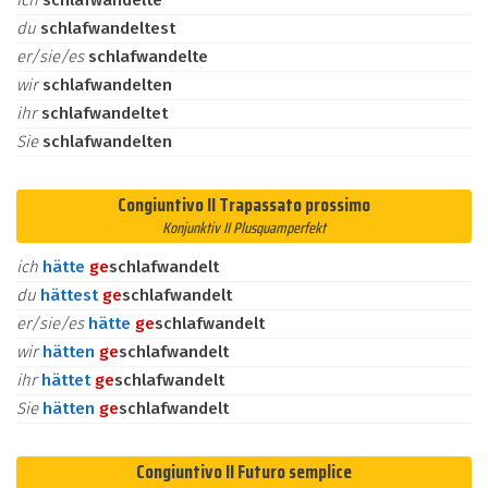
ich
schlafwandelte
du
schlafwandeltest
er/sie/es
schlafwandelte
wir
schlafwandelten
ihr
schlafwandeltet
Sie
schlafwandelten
Congiuntivo II Trapassato prossimo
Konjunktiv II Plusquamperfekt
ich
hätte
ge
schlafwandelt
du
hättest
ge
schlafwandelt
er/sie/es
hätte
ge
schlafwandelt
wir
hätten
ge
schlafwandelt
ihr
hättet
ge
schlafwandelt
Sie
hätten
ge
schlafwandelt
Congiuntivo II Futuro semplice