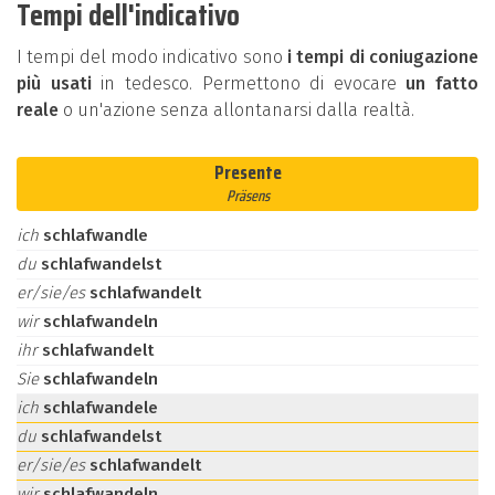
Tempi dell'indicativo
I tempi del modo indicativo sono
i tempi di coniugazione
più usati
in tedesco. Permettono di evocare
un fatto
reale
o un'azione senza allontanarsi dalla realtà.
Presente
Präsens
ich
schlafwandle
du
schlafwandelst
er/sie/es
schlafwandelt
wir
schlafwandeln
ihr
schlafwandelt
Sie
schlafwandeln
ich
schlafwandele
du
schlafwandelst
er/sie/es
schlafwandelt
wir
schlafwandeln