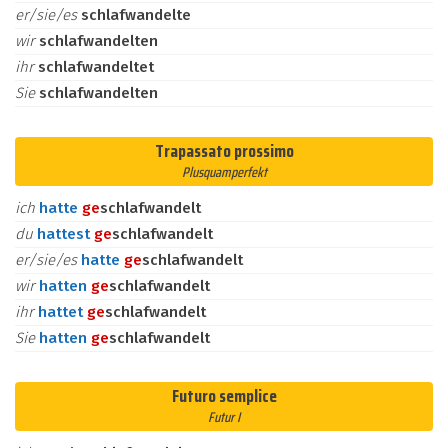
er/sie/es
schlafwandelte
wir
schlafwandelten
ihr
schlafwandeltet
Sie
schlafwandelten
Trapassato prossimo
Plusquamperfekt
ich
hatte
ge
schlafwandelt
du
hattest
ge
schlafwandelt
er/sie/es
hatte
ge
schlafwandelt
wir
hatten
ge
schlafwandelt
ihr
hattet
ge
schlafwandelt
Sie
hatten
ge
schlafwandelt
Futuro semplice
Futur I