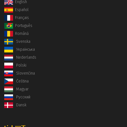
English
Español
Français
Português
Română
Svenska
Українська
Nederlands
Polski
Slovenčina
Čeština
Magyar
Русский
Dansk