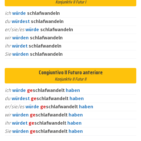
Konjunktiv II Futur I
ich
würde
schlafwandeln
du
würdest
schlafwandeln
er/sie/es
würde
schlafwandeln
wir
würden
schlafwandeln
ihr
würdet
schlafwandeln
Sie
würden
schlafwandeln
Congiuntivo II Futuro anteriore
Konjunktiv II Futur II
ich
würde
ge
schlafwandelt
haben
du
würdest
ge
schlafwandelt
haben
er/sie/es
würde
ge
schlafwandelt
haben
wir
würden
ge
schlafwandelt
haben
ihr
würdet
ge
schlafwandelt
haben
Sie
würden
ge
schlafwandelt
haben