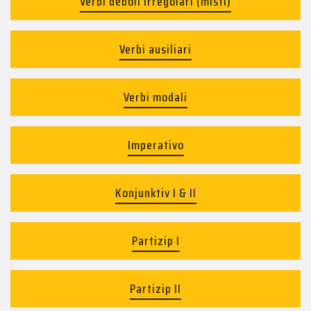
Verbi deboli irregolari (misti)
Verbi ausiliari
Verbi modali
Imperativo
Konjunktiv I & II
Partizip I
Partizip II