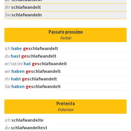
ihr
schlafwandelt
Sie
schlafwandeln
Passato prossimo
Perfekt
ich
habe
ge
schlafwandelt
du
hast
ge
schlafwandelt
er/sie/es
hat
ge
schlafwandelt
wir
haben
ge
schlafwandelt
ihr
habt
ge
schlafwandelt
Sie
haben
ge
schlafwandelt
Preterito
Präteritum
ich
schlafwandelte
du
schlafwandeltest