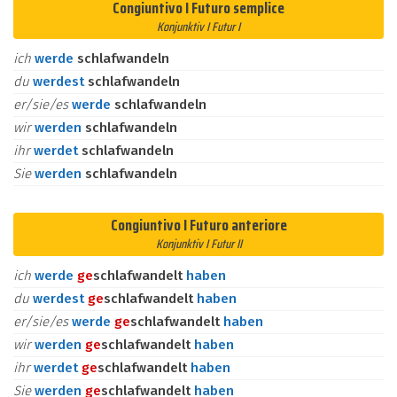
Congiuntivo I Futuro semplice
Konjunktiv I Futur I
ich
werde
schlafwandeln
du
werdest
schlafwandeln
er/sie/es
werde
schlafwandeln
wir
werden
schlafwandeln
ihr
werdet
schlafwandeln
Sie
werden
schlafwandeln
Congiuntivo I Futuro anteriore
Konjunktiv I Futur II
ich
werde
ge
schlafwandelt
haben
du
werdest
ge
schlafwandelt
haben
er/sie/es
werde
ge
schlafwandelt
haben
wir
werden
ge
schlafwandelt
haben
ihr
werdet
ge
schlafwandelt
haben
Sie
werden
ge
schlafwandelt
haben