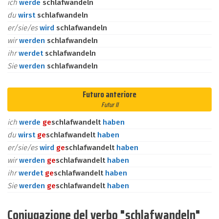
ich
werde
schlafwandeln
du
wirst
schlafwandeln
er/sie/es
wird
schlafwandeln
wir
werden
schlafwandeln
ihr
werdet
schlafwandeln
Sie
werden
schlafwandeln
Futuro anteriore
Futur II
ich
werde
ge
schlafwandelt
haben
du
wirst
ge
schlafwandelt
haben
er/sie/es
wird
ge
schlafwandelt
haben
wir
werden
ge
schlafwandelt
haben
ihr
werdet
ge
schlafwandelt
haben
Sie
werden
ge
schlafwandelt
haben
Coniugazione del verbo "schlafwandeln"