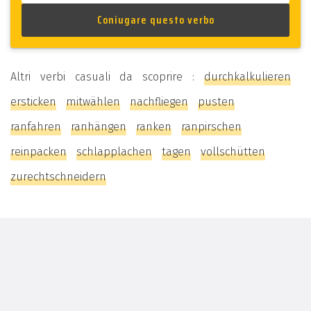
Altri verbi casuali da scoprire :
durchkalkulieren
ersticken
mitwählen
nachfliegen
pusten
ranfahren
ranhängen
ranken
ranpirschen
reinpacken
schlapplachen
tagen
vollschütten
zurechtschneidern