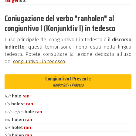
ran
ge
holt
Coniugazione del verbo "ranholen" al
congiuntivo I (Konjunktiv I) in tedesco
L'uso principale del congiuntivo I in tedesco è il
discorso
indiretto
, questi tempi sono meno usati nella lingua
tedesca. Potete consultare la lezione dedicata all'uso
del
congiuntivo I in tedesco
.
Congiuntivo I Presente
Konjunktiv I Präsens
ich
hole
ran
du
holest
ran
er/sie/es
hole
ran
wir
holen
ran
ihr
holet
ran
Sie
holen
ran