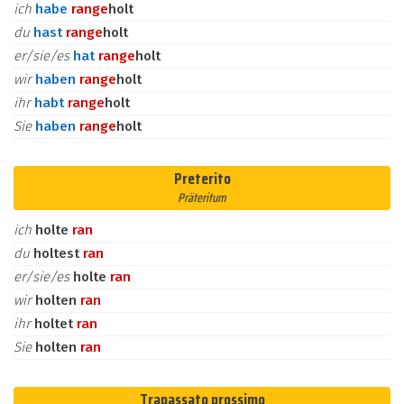
ich
habe
ran
ge
holt
du
hast
ran
ge
holt
er/sie/es
hat
ran
ge
holt
wir
haben
ran
ge
holt
ihr
habt
ran
ge
holt
Sie
haben
ran
ge
holt
Preterito
Präteritum
ich
holte
ran
du
holtest
ran
er/sie/es
holte
ran
wir
holten
ran
ihr
holtet
ran
Sie
holten
ran
Trapassato prossimo