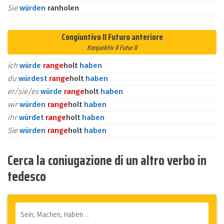
Sie
würden
ranholen
Congiuntivo II Futuro anteriore
Konjunktiv II Futur II
ich
würde
ran
ge
holt
haben
du
würdest
ran
ge
holt
haben
er/sie/es
würde
ran
ge
holt
haben
wir
würden
ran
ge
holt
haben
ihr
würdet
ran
ge
holt
haben
Sie
würden
ran
ge
holt
haben
Cerca la coniugazione di un altro verbo in
tedesco