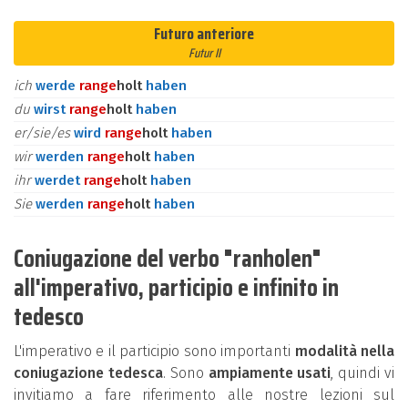
Futuro anteriore
Futur II
ich
werde
ran
ge
holt
haben
du
wirst
ran
ge
holt
haben
er/sie/es
wird
ran
ge
holt
haben
wir
werden
ran
ge
holt
haben
ihr
werdet
ran
ge
holt
haben
Sie
werden
ran
ge
holt
haben
Coniugazione del verbo "ranholen"
all'imperativo, participio e infinito in
tedesco
L'imperativo e il participio sono importanti
modalità nella
coniugazione tedesca
. Sono
ampiamente usati
, quindi vi
invitiamo a fare riferimento alle nostre lezioni sul