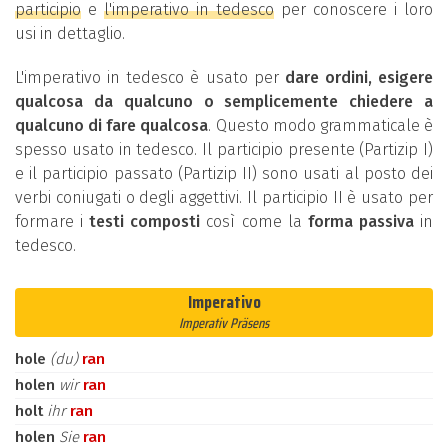
participio
e
l'imperativo in tedesco
per conoscere i loro
usi in dettaglio.
L'imperativo in tedesco è usato per
dare ordini, esigere
qualcosa da qualcuno o semplicemente chiedere a
qualcuno di fare qualcosa
. Questo modo grammaticale è
spesso usato in tedesco. Il participio presente (Partizip I)
e il participio passato (Partizip II) sono usati al posto dei
verbi coniugati o degli aggettivi. Il participio II è usato per
formare i
testi composti
così come la
forma passiva
in
tedesco.
Imperativo
Imperativ Präsens
hole
(du)
ran
holen
wir
ran
holt
ihr
ran
holen
Sie
ran