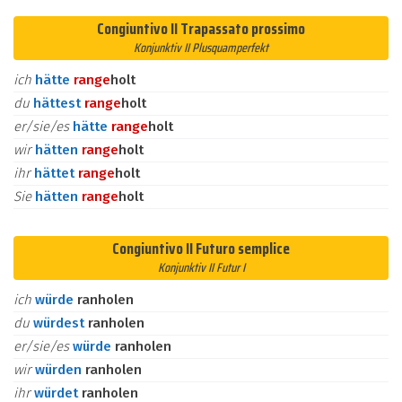
Congiuntivo II Trapassato prossimo
Konjunktiv II Plusquamperfekt
ich
hätte
ran
ge
holt
du
hättest
ran
ge
holt
er/sie/es
hätte
ran
ge
holt
wir
hätten
ran
ge
holt
ihr
hättet
ran
ge
holt
Sie
hätten
ran
ge
holt
Congiuntivo II Futuro semplice
Konjunktiv II Futur I
ich
würde
ranholen
du
würdest
ranholen
er/sie/es
würde
ranholen
wir
würden
ranholen
ihr
würdet
ranholen