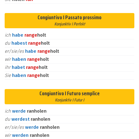
Congiuntivo I Passato prossimo
Konjunktiv I Perfekt
ich
habe
ran
ge
holt
du
habest
ran
ge
holt
er/sie/es
habe
ran
ge
holt
wir
haben
ran
ge
holt
ihr
habet
ran
ge
holt
Sie
haben
ran
ge
holt
Congiuntivo I Futuro semplice
Konjunktiv I Futur I
ich
werde
ranholen
du
werdest
ranholen
er/sie/es
werde
ranholen
wir
werden
ranholen