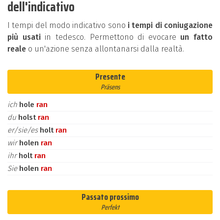
dell'indicativo
I tempi del modo indicativo sono
i tempi di coniugazione
più usati
in tedesco. Permettono di evocare
un fatto
reale
o un'azione senza allontanarsi dalla realtà.
Presente
Präsens
ich
hole
ran
du
holst
ran
er/sie/es
holt
ran
wir
holen
ran
ihr
holt
ran
Sie
holen
ran
Passato prossimo
Perfekt