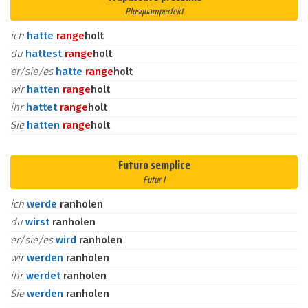
Plusquamperfekt
ich
hatte
ran
ge
holt
du
hattest
ran
ge
holt
er/sie/es
hatte
ran
ge
holt
wir
hatten
ran
ge
holt
ihr
hattet
ran
ge
holt
Sie
hatten
ran
ge
holt
Futuro semplice
Futur I
ich
werde
ranholen
du
wirst
ranholen
er/sie/es
wird
ranholen
wir
werden
ranholen
ihr
werdet
ranholen
Sie
werden
ranholen