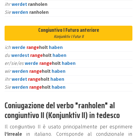
ihr
werdet
ranholen
Sie
werden
ranholen
Congiuntivo I Futuro anteriore
Konjunktiv I Futur II
ich
werde
ran
ge
holt
haben
du
werdest
ran
ge
holt
haben
er/sie/es
werde
ran
ge
holt
haben
wir
werden
ran
ge
holt
haben
ihr
werdet
ran
ge
holt
haben
Sie
werden
ran
ge
holt
haben
Coniugazione del verbo "ranholen" al
congiuntivo II (Konjunktiv II) in tedesco
Il congiuntivo II è usato principalmente per esprimere
l'irreale
in italiano. Corrisponde al condizionale in