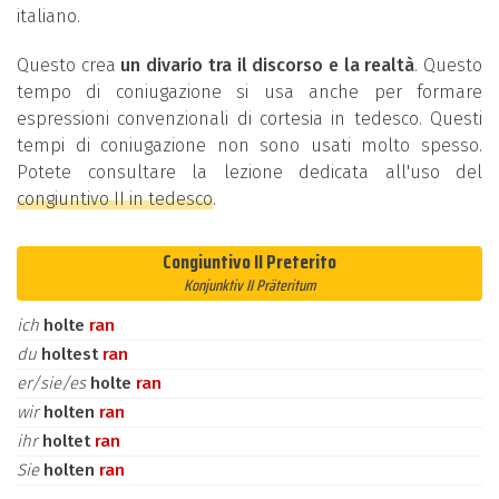
italiano.
Questo crea
un divario tra il discorso e la realtà
. Questo
tempo di coniugazione si usa anche per formare
espressioni convenzionali di cortesia in tedesco. Questi
tempi di coniugazione non sono usati molto spesso.
Potete consultare la lezione dedicata all'uso del
congiuntivo II in tedesco
.
Congiuntivo II Preterito
Konjunktiv II Präteritum
ich
holte
ran
du
holtest
ran
er/sie/es
holte
ran
wir
holten
ran
ihr
holtet
ran
Sie
holten
ran