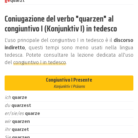
ge
quarzt
Coniugazione del verbo "quarzen" al
congiuntivo I (Konjunktiv I) in tedesco
L'uso principale del congiuntivo I in tedesco è il
discorso
indiretto
, questi tempi sono meno usati nella lingua
tedesca. Potete consultare la lezione dedicata all'uso
del
congiuntivo I in tedesco
.
Congiuntivo I Presente
Konjunktiv I Präsens
ich
quarze
du
quarzest
er/sie/es
quarze
wir
quarzen
ihr
quarzet
Sie
quarzen