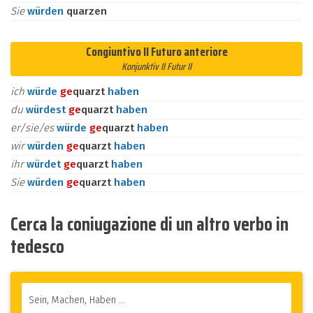
Sie
würden
quarzen
Congiuntivo II Futuro anteriore
Konjunktiv II Futur II
ich
würde
ge
quarzt
haben
du
würdest
ge
quarzt
haben
er/sie/es
würde
ge
quarzt
haben
wir
würden
ge
quarzt
haben
ihr
würdet
ge
quarzt
haben
Sie
würden
ge
quarzt
haben
Cerca la coniugazione di un altro verbo in
tedesco