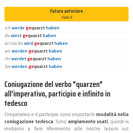
Futuro anteriore
Futur II
ich
werde
ge
quarzt
haben
du
wirst
ge
quarzt
haben
er/sie/es
wird
ge
quarzt
haben
wir
werden
ge
quarzt
haben
ihr
werdet
ge
quarzt
haben
Sie
werden
ge
quarzt
haben
Coniugazione del verbo "quarzen"
all'imperativo, participio e infinito in
tedesco
L'imperativo e il participio sono importanti
modalità nella
coniugazione tedesca
. Sono
ampiamente usati
, quindi vi
invitiamo a fare riferimento alle nostre lezioni sul