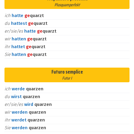
Plusquamperfekt
ich
hatte
ge
quarzt
du
hattest
ge
quarzt
er/sie/es
hatte
ge
quarzt
wir
hatten
ge
quarzt
ihr
hattet
ge
quarzt
Sie
hatten
ge
quarzt
Futuro semplice
Futur I
ich
werde
quarzen
du
wirst
quarzen
er/sie/es
wird
quarzen
wir
werden
quarzen
ihr
werdet
quarzen
Sie
werden
quarzen