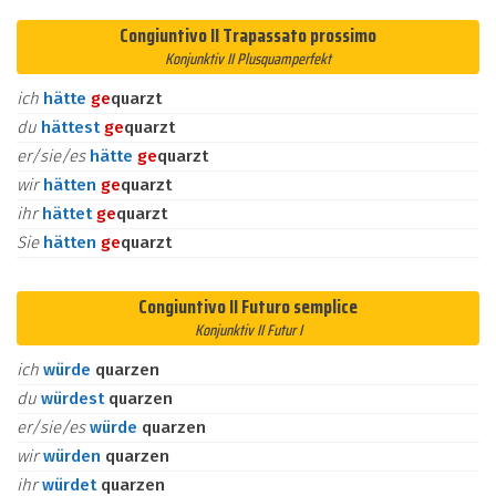
Congiuntivo II Trapassato prossimo
Konjunktiv II Plusquamperfekt
ich
hätte
ge
quarzt
du
hättest
ge
quarzt
er/sie/es
hätte
ge
quarzt
wir
hätten
ge
quarzt
ihr
hättet
ge
quarzt
Sie
hätten
ge
quarzt
Congiuntivo II Futuro semplice
Konjunktiv II Futur I
ich
würde
quarzen
du
würdest
quarzen
er/sie/es
würde
quarzen
wir
würden
quarzen
ihr
würdet
quarzen