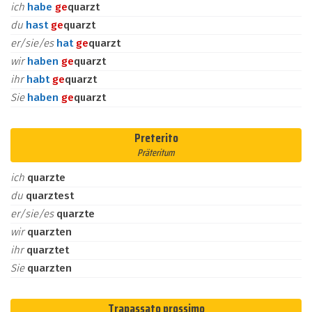
ich
habe
ge
quarzt
du
hast
ge
quarzt
er/sie/es
hat
ge
quarzt
wir
haben
ge
quarzt
ihr
habt
ge
quarzt
Sie
haben
ge
quarzt
Preterito
Präteritum
ich
quarzte
du
quarztest
er/sie/es
quarzte
wir
quarzten
ihr
quarztet
Sie
quarzten
Trapassato prossimo