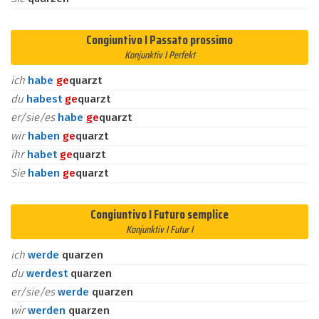
Congiuntivo I Passato prossimo
Konjunktiv I Perfekt
ich
habe
ge
quarzt
du
habest
ge
quarzt
er/sie/es
habe
ge
quarzt
wir
haben
ge
quarzt
ihr
habet
ge
quarzt
Sie
haben
ge
quarzt
Congiuntivo I Futuro semplice
Konjunktiv I Futur I
ich
werde
quarzen
du
werdest
quarzen
er/sie/es
werde
quarzen
wir
werden
quarzen