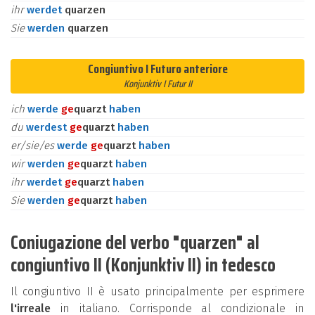
ihr
werdet
quarzen
Sie
werden
quarzen
Congiuntivo I Futuro anteriore
Konjunktiv I Futur II
ich
werde
ge
quarzt
haben
du
werdest
ge
quarzt
haben
er/sie/es
werde
ge
quarzt
haben
wir
werden
ge
quarzt
haben
ihr
werdet
ge
quarzt
haben
Sie
werden
ge
quarzt
haben
Coniugazione del verbo "quarzen" al
congiuntivo II (Konjunktiv II) in tedesco
Il congiuntivo II è usato principalmente per esprimere
l'irreale
in italiano. Corrisponde al condizionale in