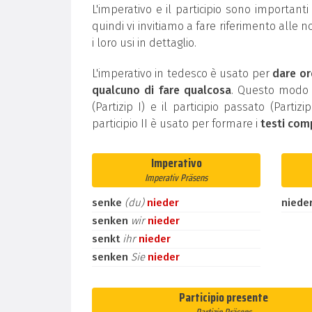
L'imperativo e il participio sono important
quindi vi invitiamo a fare riferimento alle n
i loro usi in dettaglio.
L'imperativo in tedesco è usato per
dare or
qualcuno di fare qualcosa
. Questo modo g
(Partizip I) e il participio passato (Partiz
participio II è usato per formare i
testi com
Imperativo
Imperativ Präsens
senke
(du)
nieder
niede
senken
wir
nieder
senkt
ihr
nieder
senken
Sie
nieder
Participio presente