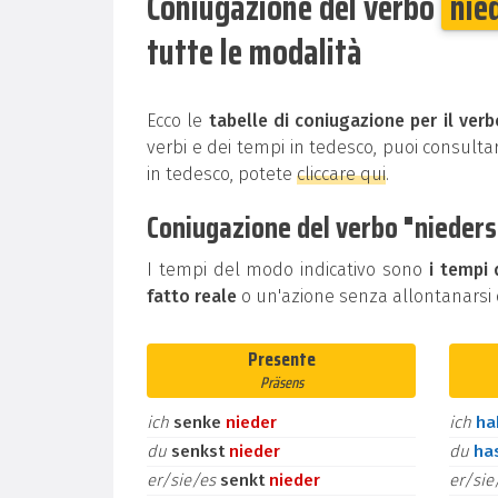
Coniugazione del verbo
nie
tutte le modalità
Ecco le
tabelle di coniugazione per il ver
verbi e dei tempi in tedesco, puoi consultar
in tedesco, potete
cliccare qui
.
Coniugazione del verbo "nieders
I tempi del modo indicativo sono
i tempi 
fatto reale
o un'azione senza allontanarsi d
Presente
Präsens
ich
senke
nieder
ich
h
du
senkst
nieder
du
ha
er/sie/es
senkt
nieder
er/si