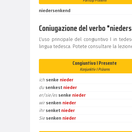
Partizip Präsens
niedersenkend
Coniugazione del verbo "niederse
L'uso principale del congiuntivo I in tedes
lingua tedesca. Potete consultare la lezion
Congiuntivo I Presente
Konjunktiv I Präsens
ich
senke
nieder
du
senkest
nieder
er/sie/es
senke
nieder
wir
senken
nieder
ihr
senket
nieder
Sie
senken
nieder