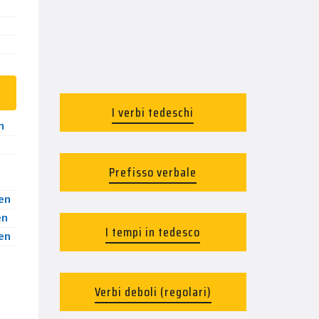
I verbi tedeschi
n
Prefisso verbale
en
en
I tempi in tedesco
en
Verbi deboli (regolari)