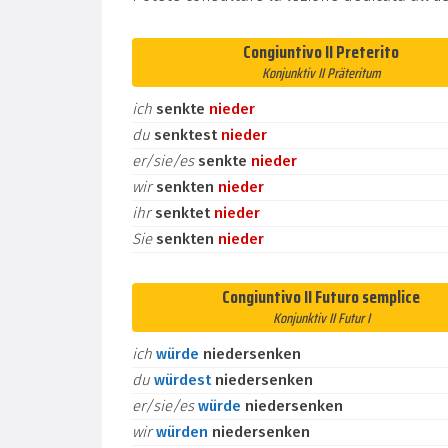
Congiuntivo II Preterito
Konjunktiv II Präteritum
ich
senkte
nieder
du
senktest
nieder
er/sie/es
senkte
nieder
wir
senkten
nieder
ihr
senktet
nieder
Sie
senkten
nieder
Congiuntivo II Futuro semplice
Konjunktiv II Futur I
ich
würde
niedersenken
du
würdest
niedersenken
er/sie/es
würde
niedersenken
wir
würden
niedersenken