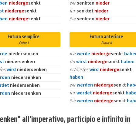
aben
nieder
ge
senkt
wir
senkten
nieder
bt
nieder
ge
senkt
ihr
senktet
nieder
aben
nieder
ge
senkt
Sie
senkten
nieder
Futuro semplice
Futuro anteriore
Futur I
Futur II
rde
niedersenken
ich
werde
nieder
ge
senkt
habe
rst
niedersenken
du
wirst
nieder
ge
senkt
haben
e/es
wird
niedersenken
er/sie/es
wird
nieder
ge
senkt
haben
rden
niedersenken
wir
werden
nieder
ge
senkt
hab
rdet
niedersenken
ihr
werdet
nieder
ge
senkt
hab
rden
niedersenken
Sie
werden
nieder
ge
senkt
hab
ken" all'imperativo, participio e infinito in