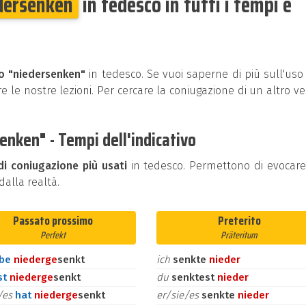
dersenken
in tedesco in tutti i tempi e
bo "niedersenken"
in tedesco. Se vuoi saperne di più sull'uso
e le nostre lezioni. Per cercare la coniugazione di un altro v
enken" - Tempi dell'indicativo
di coniugazione più usati
in tedesco. Permettono di evocar
alla realtà.
Passato prossimo
Preterito
Perfekt
Präteritum
abe
nieder
ge
senkt
ich
senkte
nieder
st
nieder
ge
senkt
du
senktest
nieder
e/es
hat
nieder
ge
senkt
er/sie/es
senkte
nieder