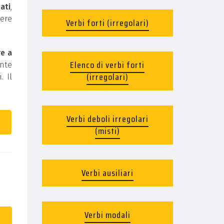
ati
,
ere
Verbi forti (irregolari)
re a
Elenco di verbi forti
ente
(irregolari)
. Il
Verbi deboli irregolari
(misti)
Verbi ausiliari
Verbi modali