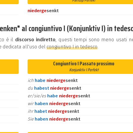
Partizip Perfekt
nieder
ge
senkt
nken" al congiuntivo I (Konjunktiv I) in tedes
co è il
discorso indiretto
, questi tempi sono meno usati ne
e dedicata all'uso del
congiuntivo I in tedesco
.
Congiuntivo I Passato prossimo
Konjunktiv I Perfekt
ich
habe
nieder
ge
senkt
du
habest
nieder
ge
senkt
er/sie/es
habe
nieder
ge
senkt
wir
haben
nieder
ge
senkt
ihr
habet
nieder
ge
senkt
Sie
haben
nieder
ge
senkt