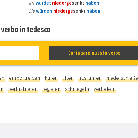
ihr
würdet
nieder
ge
senkt
haben
Sie
würden
nieder
ge
senkt
haben
o verbo in tedesco
en
emportreiben
kuren
liften
nasführen
niederschieß
en
perlustrieren
regieren
schniegeln
verlodern