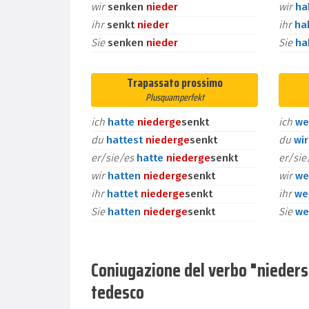
wir
senken
nieder
wir
h
ihr
senkt
nieder
ihr
ha
Sie
senken
nieder
Sie
h
Trapassato prossimo
Plusquamperfekt
ich
hatte
nieder
ge
senkt
ich
we
du
hattest
nieder
ge
senkt
du
wi
er/sie/es
hatte
nieder
ge
senkt
er/si
wir
hatten
nieder
ge
senkt
wir
we
ihr
hattet
nieder
ge
senkt
ihr
we
Sie
hatten
nieder
ge
senkt
Sie
we
Coniugazione del verbo "niedersen
tedesco