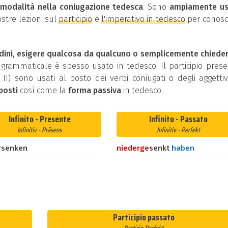
i
modalità nella coniugazione tedesca
. Sono
ampiamente us
ostre lezioni sul
participio
e
l'imperativo in tedesco
per conosc
dini, esigere qualcosa da qualcuno o semplicemente chiede
rammaticale è spesso usato in tedesco. Il participio pres
ip II) sono usati al posto dei verbi coniugati o degli aggettivi
posti
così come la
forma passiva
in tedesco.
Infinito - Presente
Infinito - Passato
Infinitiv - Präsens
Infinitiv - Perfekt
rsenken
nieder
ge
senkt
haben
Participio passato