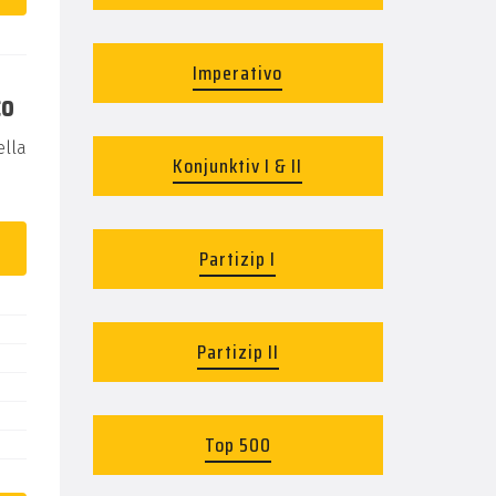
Imperativo
co
lla
Konjunktiv I & II
Partizip I
Partizip II
Top 500