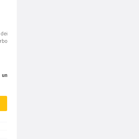
 dei
erbo
e
un