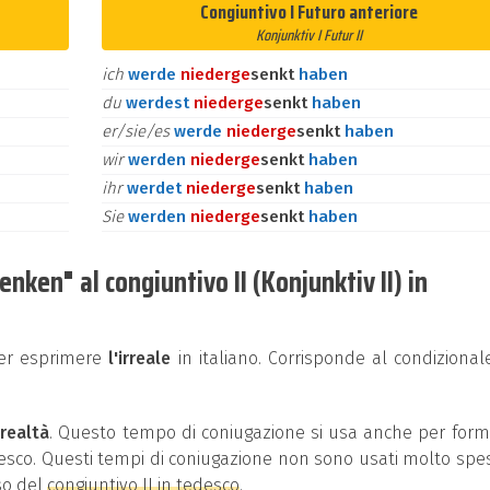
Congiuntivo I Futuro anteriore
Konjunktiv I Futur II
ich
werde
nieder
ge
senkt
haben
du
werdest
nieder
ge
senkt
haben
er/sie/es
werde
nieder
ge
senkt
haben
wir
werden
nieder
ge
senkt
haben
ihr
werdet
nieder
ge
senkt
haben
Sie
werden
nieder
ge
senkt
haben
ken" al congiuntivo II (Konjunktiv II) in
per esprimere
l'irreale
in italiano. Corrisponde al condizional
 realtà
. Questo tempo di coniugazione si usa anche per for
edesco. Questi tempi di coniugazione non sono usati molto spe
so del
congiuntivo II in tedesco
.