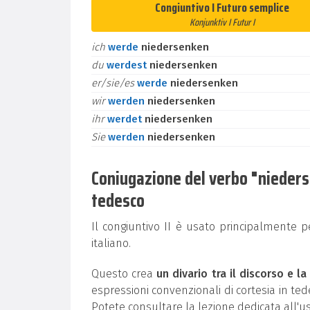
Congiuntivo I Futuro semplice
Konjunktiv I Futur I
ich
werde
niedersenken
du
werdest
niedersenken
er/sie/es
werde
niedersenken
wir
werden
niedersenken
ihr
werdet
niedersenken
Sie
werden
niedersenken
Coniugazione del verbo "niedersen
tedesco
Il congiuntivo II è usato principalmente 
italiano.
Questo crea
un divario tra il discorso e la
espressioni convenzionali di cortesia in t
Potete consultare la lezione dedicata all'u