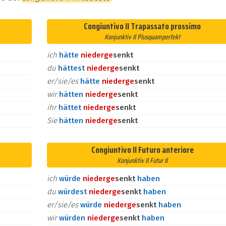
Congiuntivo II Trapassato prossimo
Konjunktiv II Plusquamperfekt
ich
hätte
nieder
ge
senkt
du
hättest
nieder
ge
senkt
er/sie/es
hätte
nieder
ge
senkt
wir
hätten
nieder
ge
senkt
ihr
hättet
nieder
ge
senkt
Sie
hätten
nieder
ge
senkt
Congiuntivo II Futuro anteriore
Konjunktiv II Futur II
ich
würde
nieder
ge
senkt
haben
du
würdest
nieder
ge
senkt
haben
er/sie/es
würde
nieder
ge
senkt
haben
wir
würden
nieder
ge
senkt
haben