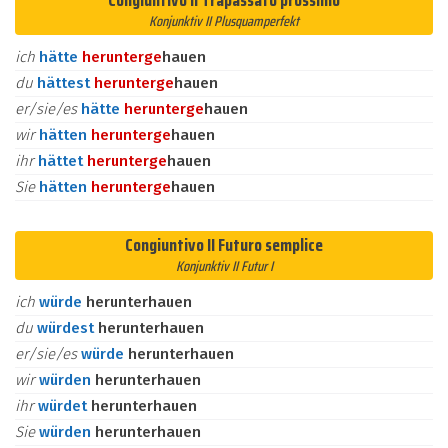
Congiuntivo II Trapassato prossimo
Konjunktiv II Plusquamperfekt
ich
hätte
herunter
ge
hauen
du
hättest
herunter
ge
hauen
er/sie/es
hätte
herunter
ge
hauen
wir
hätten
herunter
ge
hauen
ihr
hättet
herunter
ge
hauen
Sie
hätten
herunter
ge
hauen
Congiuntivo II Futuro semplice
Konjunktiv II Futur I
ich
würde
herunterhauen
du
würdest
herunterhauen
er/sie/es
würde
herunterhauen
wir
würden
herunterhauen
ihr
würdet
herunterhauen
Sie
würden
herunterhauen