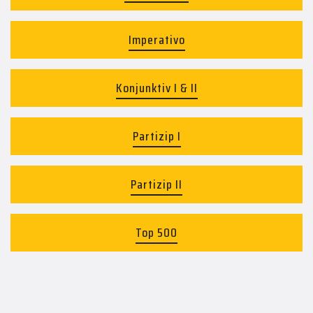
Imperativo
Konjunktiv I & II
Partizip I
Partizip II
Top 500