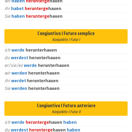
wir
haben
herunter
ge
hauen
ihr
habet
herunter
ge
hauen
Sie
haben
herunter
ge
hauen
Congiuntivo I Futuro semplice
Konjunktiv I Futur I
ich
werde
herunterhauen
du
werdest
herunterhauen
er/sie/es
werde
herunterhauen
wir
werden
herunterhauen
ihr
werdet
herunterhauen
Sie
werden
herunterhauen
Congiuntivo I Futuro anteriore
Konjunktiv I Futur II
ich
werde
herunter
ge
hauen
haben
du
werdest
herunter
ge
hauen
haben