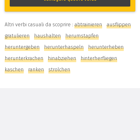
Altri verbi casuali da scoprire :
abtrainieren
ausflippen
gratulieren
haushalten
herumstapfen
heruntergeben
herunterhaspeln
herunterheben
herunterkrachen
hinabziehen
hinterherfliegen
kaschen
ranken
strolchen