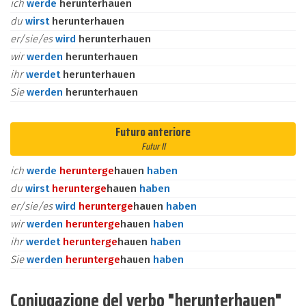
ich
werde
herunterhauen
du
wirst
herunterhauen
er/sie/es
wird
herunterhauen
wir
werden
herunterhauen
ihr
werdet
herunterhauen
Sie
werden
herunterhauen
Futuro anteriore
Futur II
ich
werde
herunter
ge
hauen
haben
du
wirst
herunter
ge
hauen
haben
er/sie/es
wird
herunter
ge
hauen
haben
wir
werden
herunter
ge
hauen
haben
ihr
werdet
herunter
ge
hauen
haben
Sie
werden
herunter
ge
hauen
haben
Coniugazione del verbo "herunterhauen"