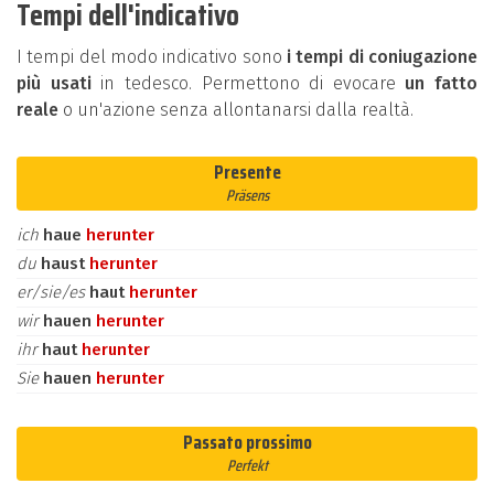
Tempi dell'indicativo
I tempi del modo indicativo sono
i tempi di coniugazione
più usati
in tedesco. Permettono di evocare
un fatto
reale
o un'azione senza allontanarsi dalla realtà.
Presente
Präsens
ich
haue
herunter
du
haust
herunter
er/sie/es
haut
herunter
wir
hauen
herunter
ihr
haut
herunter
Sie
hauen
herunter
Passato prossimo
Perfekt