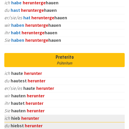
ich
habe
herunter
ge
hauen
du
hast
herunter
ge
hauen
er/sie/es
hat
herunter
ge
hauen
wir
haben
herunter
ge
hauen
ihr
habt
herunter
ge
hauen
Sie
haben
herunter
ge
hauen
Preterito
Präteritum
ich
haute
herunter
du
hautest
herunter
er/sie/es
haute
herunter
wir
hauten
herunter
ihr
hautet
herunter
Sie
hauten
herunter
ich
hieb
herunter
du
hiebst
herunter