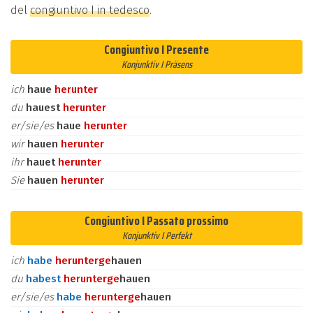
del
congiuntivo I in tedesco
.
Congiuntivo I Presente
Konjunktiv I Präsens
ich
haue
herunter
du
hauest
herunter
er/sie/es
haue
herunter
wir
hauen
herunter
ihr
hauet
herunter
Sie
hauen
herunter
Congiuntivo I Passato prossimo
Konjunktiv I Perfekt
ich
habe
herunter
ge
hauen
du
habest
herunter
ge
hauen
er/sie/es
habe
herunter
ge
hauen