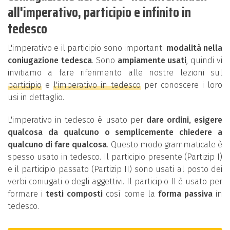
all'imperativo, participio e infinito in
tedesco
L'imperativo e il participio sono importanti
modalità nella
coniugazione tedesca
. Sono
ampiamente usati
, quindi vi
invitiamo a fare riferimento alle nostre lezioni sul
participio
e
l'imperativo in tedesco
per conoscere i loro
usi in dettaglio.
L'imperativo in tedesco è usato per
dare ordini, esigere
qualcosa da qualcuno o semplicemente chiedere a
qualcuno di fare qualcosa
. Questo modo grammaticale è
spesso usato in tedesco. Il participio presente (Partizip I)
e il participio passato (Partizip II) sono usati al posto dei
verbi coniugati o degli aggettivi. Il participio II è usato per
formare i
testi composti
così come la
forma passiva
in
tedesco.