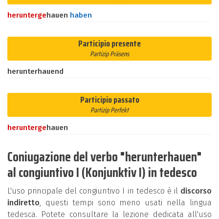
herunter
ge
hauen
haben
Participio presente
Partizip Präsens
herunterhauend
Participio passato
Partizip Perfekt
herunter
ge
hauen
Coniugazione del verbo "herunterhauen"
al congiuntivo I (Konjunktiv I) in tedesco
L'uso principale del congiuntivo I in tedesco è il
discorso
indiretto
, questi tempi sono meno usati nella lingua
tedesca. Potete consultare la lezione dedicata all'uso