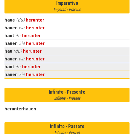
Imperativo
Imperativ Präsens
haue
(du)
herunter
hauen
wir
herunter
haut
ihr
herunter
hauen
Sie
herunter
hau
(du)
herunter
hauen
wir
herunter
haut
ihr
herunter
hauen
Sie
herunter
Infinito - Presente
Infinitiv - Präsens
herunterhauen
Infinito - Passato
Infinitiv - Perfekt