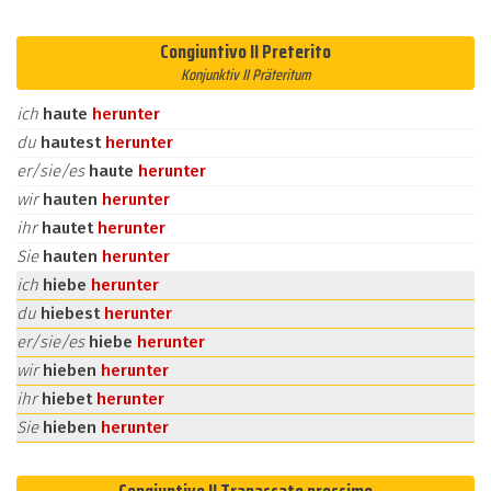
Congiuntivo II Preterito
Konjunktiv II Präteritum
ich
haute
herunter
du
hautest
herunter
er/sie/es
haute
herunter
wir
hauten
herunter
ihr
hautet
herunter
Sie
hauten
herunter
ich
hiebe
herunter
du
hiebest
herunter
er/sie/es
hiebe
herunter
wir
hieben
herunter
ihr
hiebet
herunter
Sie
hieben
herunter