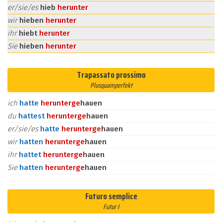
er/sie/es
hieb
herunter
wir
hieben
herunter
ihr
hiebt
herunter
Sie
hieben
herunter
Trapassato prossimo
Plusquamperfekt
ich
hatte
herunter
ge
hauen
du
hattest
herunter
ge
hauen
er/sie/es
hatte
herunter
ge
hauen
wir
hatten
herunter
ge
hauen
ihr
hattet
herunter
ge
hauen
Sie
hatten
herunter
ge
hauen
Futuro semplice
Futur I