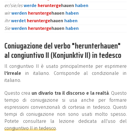
er/sie/es
werde
herunter
ge
hauen
haben
wir
werden
herunter
ge
hauen
haben
ihr
werdet
herunter
ge
hauen
haben
Sie
werden
herunter
ge
hauen
haben
Coniugazione del verbo "herunterhauen"
al congiuntivo II (Konjunktiv II) in tedesco
Il congiuntivo II è usato principalmente per esprimere
l'irreale
in italiano. Corrisponde al condizionale in
italiano.
Questo crea
un divario tra il discorso e la realtà
. Questo
tempo di coniugazione si usa anche per formare
espressioni convenzionali di cortesia in tedesco. Questi
tempi di coniugazione non sono usati molto spesso.
Potete consultare la lezione dedicata all'uso del
congiuntivo II in tedesco
.