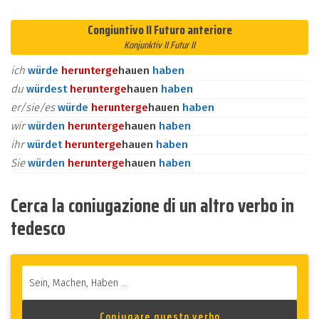
Congiuntivo II Futuro anteriore
Konjunktiv II Futur II
ich
würde
herunter
ge
hauen
haben
du
würdest
herunter
ge
hauen
haben
er/sie/es
würde
herunter
ge
hauen
haben
wir
würden
herunter
ge
hauen
haben
ihr
würdet
herunter
ge
hauen
haben
Sie
würden
herunter
ge
hauen
haben
Cerca la coniugazione di un altro verbo in
tedesco