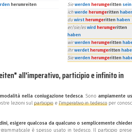
rden
herumreiten
Sie
werden
herum
ge
ritten
sein
ich
werde
herum
ge
ritten
habe
du
wirst
herum
ge
ritten
haben
er/sie/es
wird
herum
ge
ritten
haben
wir
werden
herum
ge
ritten
hab
ihr
werdet
herum
ge
ritten
habe
Sie
werden
herum
ge
ritten
hab
en" all'imperativo, participio e infinito in
i
modalità nella coniugazione tedesca
. Sono
ampiamente us
ostre lezioni sul
participio
e
l'imperativo in tedesco
per conosc
dini, esigere qualcosa da qualcuno o semplicemente chiede
rammaticale è spesso usato in tedesco. Il participio pres