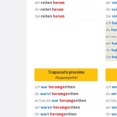
wir
reiten
herum
wir
si
ihr
reitet
herum
ihr
se
Sie
reiten
herum
Sie
si
ich
h
du
ha
er/si
wir
h
ihr
ha
Sie
h
Trapassato prossimo
Plusquamperfekt
ich
war
herum
ge
ritten
ich
we
du
warst
herum
ge
ritten
du
wi
er/sie/es
war
herum
ge
ritten
er/si
wir
waren
herum
ge
ritten
wir
we
ihr
wart
herum
ge
ritten
ihr
we