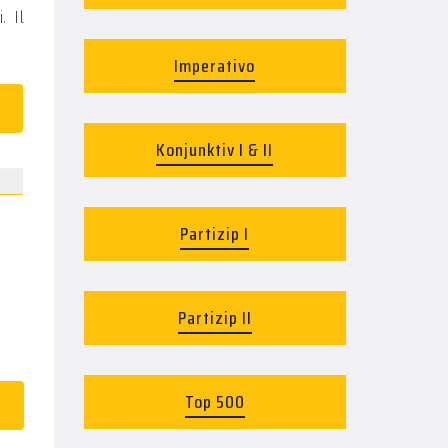
. Il
Imperativo
Konjunktiv I & II
Partizip I
Partizip II
Top 500