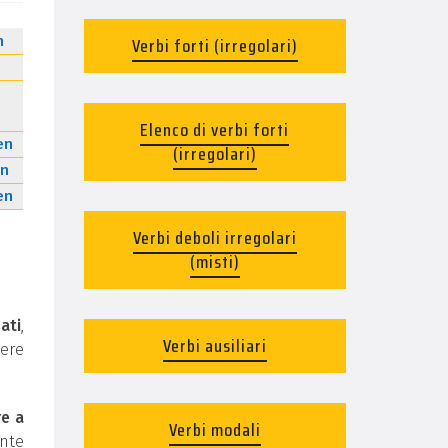
n
Verbi forti (irregolari)
Elenco di verbi forti
en
(irregolari)
n
en
Verbi deboli irregolari
(misti)
ati
,
Verbi ausiliari
ere
re a
Verbi modali
ente