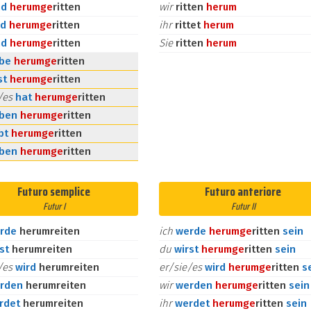
nd
herum
ge
ritten
wir
ritten
herum
id
herum
ge
ritten
ihr
rittet
herum
nd
herum
ge
ritten
Sie
ritten
herum
abe
herum
ge
ritten
st
herum
ge
ritten
e/es
hat
herum
ge
ritten
aben
herum
ge
ritten
bt
herum
ge
ritten
aben
herum
ge
ritten
Futuro semplice
Futuro anteriore
Futur I
Futur II
rde
herumreiten
ich
werde
herum
ge
ritten
sein
rst
herumreiten
du
wirst
herum
ge
ritten
sein
e/es
wird
herumreiten
er/sie/es
wird
herum
ge
ritten
s
rden
herumreiten
wir
werden
herum
ge
ritten
sein
rdet
herumreiten
ihr
werdet
herum
ge
ritten
sein