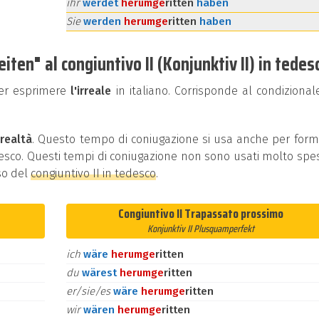
ihr
werdet
herum
ge
ritten
haben
Sie
werden
herum
ge
ritten
haben
ten" al congiuntivo II (Konjunktiv II) in tedes
per esprimere
l'irreale
in italiano. Corrisponde al condizional
 realtà
. Questo tempo di coniugazione si usa anche per for
edesco. Questi tempi di coniugazione non sono usati molto spe
so del
congiuntivo II in tedesco
.
Congiuntivo II Trapassato prossimo
Konjunktiv II Plusquamperfekt
ich
wäre
herum
ge
ritten
du
wärest
herum
ge
ritten
er/sie/es
wäre
herum
ge
ritten
wir
wären
herum
ge
ritten