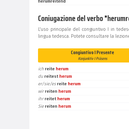
herumreitend
Coniugazione del verbo "herumrei
L'uso principale del congiuntivo I in tedes
lingua tedesca. Potete consultare la lezion
Congiuntivo I Presente
Konjunktiv I Präsens
ich
reite
herum
du
reitest
herum
er/sie/es
reite
herum
wir
reiten
herum
ihr
reitet
herum
Sie
reiten
herum