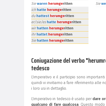
Sie
waren
herum
ge
ritten
Sie
we
ich
hatte
herum
ge
ritten
du
hattest
herum
ge
ritten
er/sie/es
hatte
herum
ge
ritten
wir
hatten
herum
ge
ritten
ihr
hattet
herum
ge
ritten
Sie
hatten
herum
ge
ritten
Coniugazione del verbo "herumreit
tedesco
L'imperativo e il participio sono important
quindi vi invitiamo a fare riferimento alle n
i loro usi in dettaglio.
L'imperativo in tedesco è usato per
dare or
qualcuno di fare qualcosa
. Questo modo g