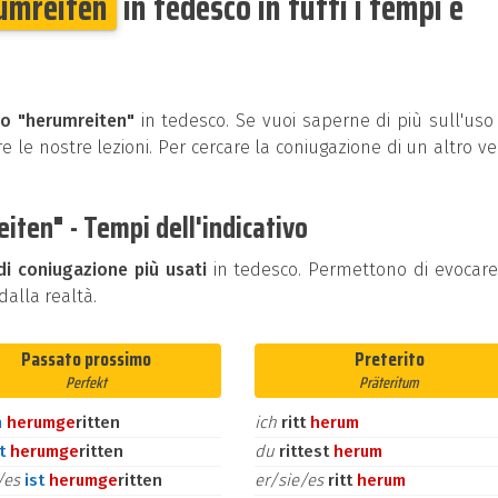
umreiten
in tedesco in tutti i tempi e
bo "herumreiten"
in tedesco. Se vuoi saperne di più sull'uso
e le nostre lezioni. Per cercare la coniugazione di un altro v
iten" - Tempi dell'indicativo
di coniugazione più usati
in tedesco. Permettono di evocar
alla realtà.
Passato prossimo
Preterito
Perfekt
Präteritum
n
herum
ge
ritten
ich
ritt
herum
st
herum
ge
ritten
du
rittest
herum
e/es
ist
herum
ge
ritten
er/sie/es
ritt
herum