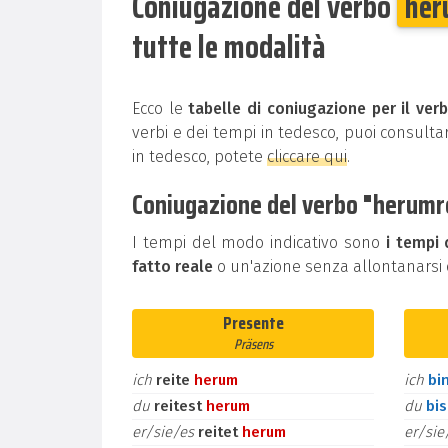
Coniugazione del verbo
her
tutte le modalità
Ecco le
tabelle di coniugazione per il ver
verbi e dei tempi in tedesco, puoi consultar
in tedesco, potete
cliccare qui
.
Coniugazione del verbo "herumre
I tempi del modo indicativo sono
i tempi 
fatto reale
o un'azione senza allontanarsi d
Presente
Präsens
ich
reite
herum
ich
bi
du
reitest
herum
du
bi
er/sie/es
reitet
herum
er/si