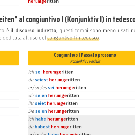
herum
ge
ritten
ten" al congiuntivo I (Konjunktiv I) in tedesc
co è il
discorso indiretto
, questi tempi sono meno usati ne
e dedicata all'uso del
congiuntivo I in tedesco
.
Congiuntivo I Passato prossimo
Konjunktiv I Perfekt
ich
sei
herum
ge
ritten
du
seiest
herum
ge
ritten
er/sie/es
sei
herum
ge
ritten
wir
seien
herum
ge
ritten
ihr
seiet
herum
ge
ritten
Sie
seien
herum
ge
ritten
ich
habe
herum
ge
ritten
du
habest
herum
ge
ritten
er/sie/es
habe
herum
ge
ritten