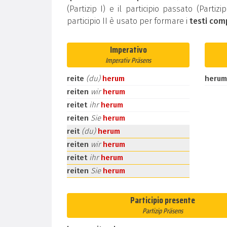
(Partizip I) e il participio passato (Partiz
participio II è usato per formare i
testi com
Imperativo
Imperativ Präsens
reite
(du)
herum
herum
reiten
wir
herum
reitet
ihr
herum
reiten
Sie
herum
reit
(du)
herum
reiten
wir
herum
reitet
ihr
herum
reiten
Sie
herum
Participio presente
Partizip Präsens