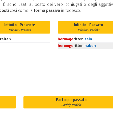
ip II) sono usati al posto dei verbi coniugati o degli aggettivi
posti
così come la
forma passiva
in tedesco.
Infinito - Presente
Infinito - Passato
Infinitiv - Präsens
Infinitiv - Perfekt
reiten
herum
ge
ritten
sein
herum
ge
ritten
haben
Participio passato
Partizip Perfekt