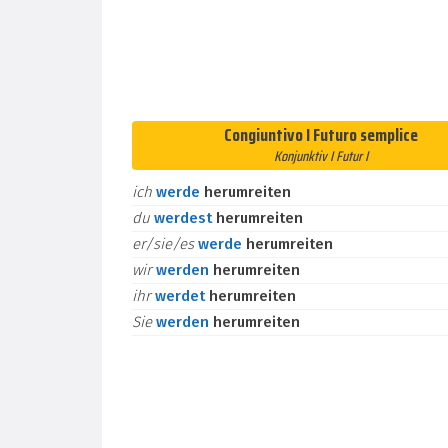
Congiuntivo I Futuro semplice
Konjunktiv I Futur I
ich
werde
herumreiten
du
werdest
herumreiten
er/sie/es
werde
herumreiten
wir
werden
herumreiten
ihr
werdet
herumreiten
Sie
werden
herumreiten