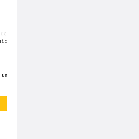
 dei
erbo
e
un