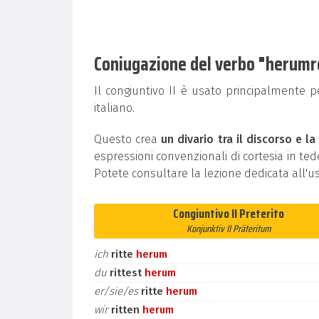
Coniugazione del verbo "herumrei
Il congiuntivo II è usato principalmente 
italiano.
Questo crea
un divario tra il discorso e la
espressioni convenzionali di cortesia in t
Potete consultare la lezione dedicata all'u
Congiuntivo II Preterito
Konjunktiv II Präteritum
ich
ritte
herum
du
rittest
herum
er/sie/es
ritte
herum
wir
ritten
herum