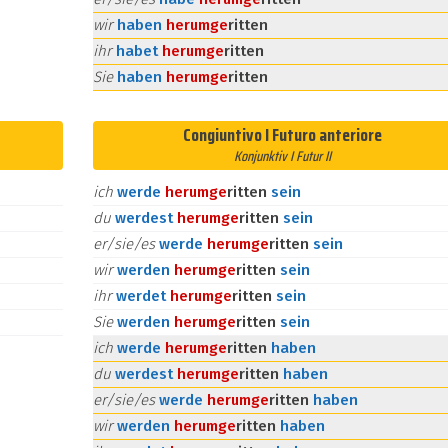
wir
haben
herum
ge
ritten
ihr
habet
herum
ge
ritten
Sie
haben
herum
ge
ritten
Congiuntivo I Futuro anteriore
Konjunktiv I Futur II
ich
werde
herum
ge
ritten
sein
du
werdest
herum
ge
ritten
sein
er/sie/es
werde
herum
ge
ritten
sein
wir
werden
herum
ge
ritten
sein
ihr
werdet
herum
ge
ritten
sein
Sie
werden
herum
ge
ritten
sein
ich
werde
herum
ge
ritten
haben
du
werdest
herum
ge
ritten
haben
er/sie/es
werde
herum
ge
ritten
haben
wir
werden
herum
ge
ritten
haben